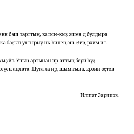
енән баш тарттың, ҡатын-ҡыҙ эшен дә булдыра
а баҫып ултырыу нәҡ һинең эш. Әйҙә, рәхим ит.
н-ҡыҙ әйтә. Уның артынан ир-аттың берәй һүҙ
үен аңлата. Шуға ла ир, шым ғына, кәрзин өҫтөнә
Илшат Зарипов.