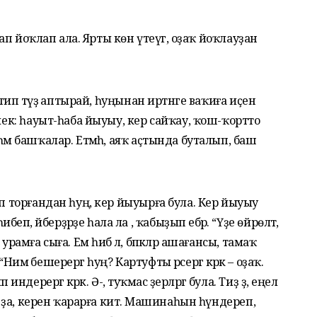
дап йоҡлап ала. Ярты көн үтеүгә, оҙаҡ йоҡлауҙан
тип тәүҙә аптырай, һуңынан иртәнге ваҡиға иҫенә
лек: һауыт-һаба йыуыу, кер сайҡау, ҡош-ҡортто
әм башҡалар. Етмәһә, аяҡ аҫтында буталып, баш
ап торғандан һуң, кер йыуырға була. Кер йыуыу
 әйберҙәрҙе һала ла , ҡабыҙып ебәрә. “Үҙе өйрөлтә,
рамға сыға. Ем һибә лә, бәпкәләр ашағансы, тамаҡ
 “Нимә бешерергә һуң? Картуфты әрсергә кәрәк – оҙаҡ.
ергә кәрәк. Ә-ә, туҡмас әҙерләргә була. Тиҙ ҙә, еңел
ай ҙа, керен ҡарарға китә. Машинаһын һүндереп,