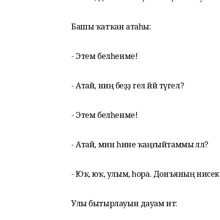
Башы ҡатҡан атаһы:
- Этем белһенме!
- Атай, ниңә беҙҙә гел йәй түгел?
- Этем белһенме!
- Атай, мин һине ҡаңғыйтаммы әллә?
- Юҡ, юҡ, улым, һора. Донъяның нисек
Улы бытырлауын дауам итә: