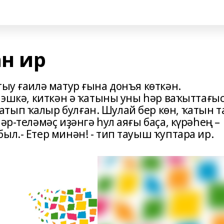
н ир
тыу ғаилә матур ғына донъя көткән.
п эшкә, киткән ә ҡатыны уны һәр ваҡыттағы
тып ҡалыр булған. Шулай бер көн, ҡатын т
әр-теләмәҫ иҙәнгә һул аяғы баҫа, күрәһең –
ыл.- Етер минән! - тип тауыш ҡуптара ир.