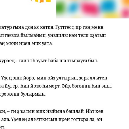
атур ғына донъя көткән. Ғәҙәттәгессә, ир таң менән
ваҡыттағыса йылмайып, уңышлы көн теләп оҙатып
ң менән ирен эшкә уята.
а, күрәһең – ғаиләлә һауыт-һаба шалтырауға был.
Үҙең эшкә йөрө, ә мин өйҙә ултырып, әҙерәк ял итеп
а йүгер, ә һин йоҡо һимерт. Әйҙә, бөгөндән һин эшлә, ә
тәре менән булырмын.
он, – ти ҙә ҡатын эшкә йыйына башлай. Йәһәт кенә
 ала. Үҙенең алъяпҡысын иренә тоттора ла, өй
тә.