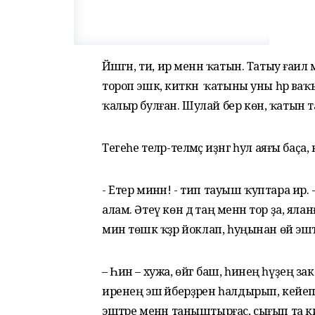
Йәшәгән, ти, ир менән ҡатын. Татыу ғаилә м
тороп эшкә, киткән ә ҡатыны уны һәр 
ҡалыр булған. Шулай бер көн, ҡатын та
Тегеһе теләр-теләмәҫ иҙәнгә һул аяғы баҫ
- Етер минән! - тип тауыш ҡуптара ир. - 
алам. Әтеү көн дә таң менән тор ҙа, яланғ
мин төшкә ҡәҙәр йоклап, һуңынан өй эш
– Һин – хужа, өйгә баш, һинең һүҙең зак
иренең эш әйберҙәрен һалдырып, кейеп
эштәре менән таныштырғас, сығып та ки