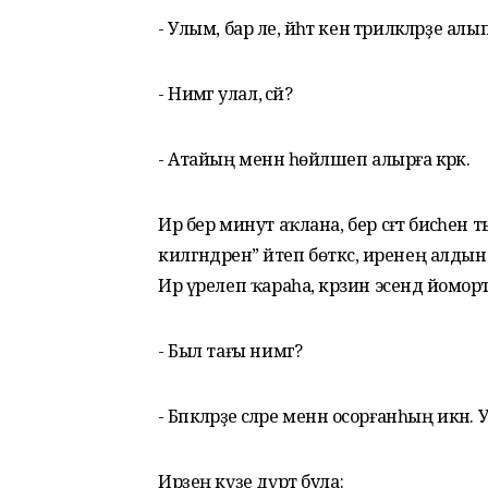
- Улым, бар әле, йәһәт кенә тәрилкәләрҙе ал
- Нимәгә улал, әсәй?
- Атайың менән һөйләшеп алырға кәрәк.
Ир бер минут аҡлана, бер сәғәт бисәһен
килгәндәрен” әйтеп бөткәс, иренең алд
Ир үрелеп ҡараһа, кәрзин эсендә йомортҡ
- Был тағы нимәгә?
- Бәпкәләрҙе әсәләре менән осорғанһың икән.
Ирҙең күҙе дүрт була: