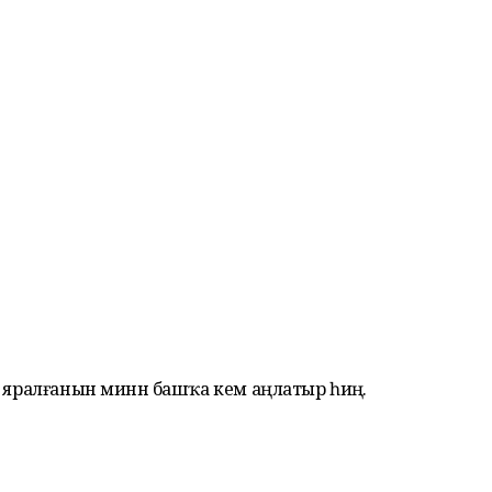
 яралғанын минән башҡа кем аңлатыр һиңә.