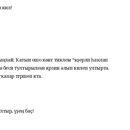
ып кил!
 тыңлай. Ҡатын ошо көнгә тиклем “ҡәҙерләп һаҡлап
ына бесән тултырылған кәрзин алып килеп ултырта.
алар тәгәрәшеп ята.
 Ултыр, үҙең баҫ!