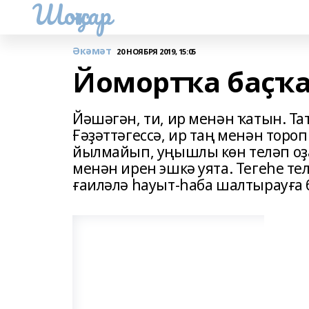
Шоңҡар
Әкәмәт
20 НОЯБРЯ 2019, 15:05
Йомортҡа баҫҡа
Йәшәгән, ти, ир менән ҡатын. Та
Ғәҙәттәгессә, ир таң менән торо
йылмайып, уңышлы көн теләп оҙа
менән ирен эшкә уята. Тегеһе тел
ғаиләлә һауыт-һаба шалтырауға б