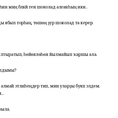
һин миңә бәләкәй генә шоколад алғанһың икән..
ы ябып торһаң, төшөңә ҙур шоколад та керер.
н йылтыратып, һөйөклөһөн йылмайып ҡаршы ала.
булдымы?
 алмай этләнәһеңдер тип, мин уларҙы буяп элдем.
...
ыла.