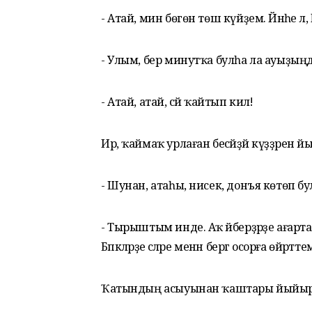
- Атай, мин бөгөн төш күйҙем. Йәнәһе лә, 
- Улым, бер минутҡа булһа ла ауыҙыңд
- Атай, атай, әсәй ҡайтып килә!
Ир, ҡаймаҡ урлаған бесәйҙәй күҙҙәре
- Шунан, атаһы, нисек, донъя көтөп 
- Тырыштым инде. Аҡ әйберҙәрҙе ағарта
Бәпкәләрҙе әсәләре менән бергә осорға өйрәттем
Ҡатындың асыуынан ҡаштары йыйыр