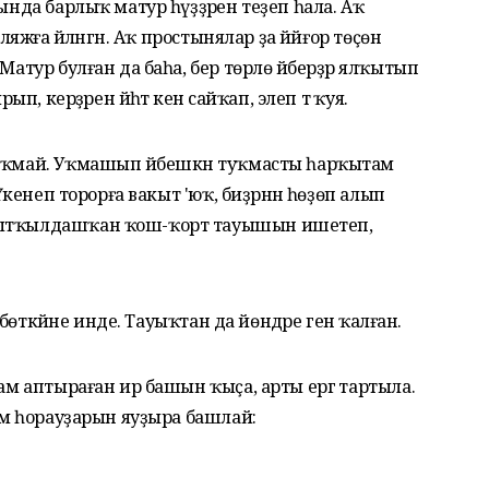
ында барлыҡ матур һүҙҙәрен теҙеп һала. Аҡ
ляжға әйләнгән. Аҡ простынялар ҙа йәйғор төҫөн
Матур булған да баһа, бер төрлө әйберҙәр ялҡытып
ып, керҙәрен йәһәт кенә сайҡап, элеп тә ҡуя.
сыҡмай. Уҡмашып йәбешкән туҡмасты һарҡытам
 Үкенеп торорға вакыт 'юҡ, биҙрәнән һөҙөп алып
 ҡытҡылдашҡан ҡош-ҡорт тауышын ишетеп,
п бөткәйне инде. Тауыҡтан да йөндәре генә ҡалған.
мам аптыраған ир башын ҡыҫа, арты ергә тартыла.
һәм һорауҙарын яуҙыра башлай: