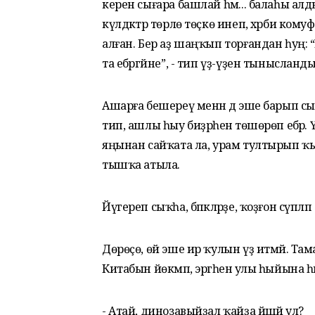
керен сығара башлай һәм... балаһы алд
күлдәктәр төрлө төҫкө инеп, хәрби комуф
алған. Бер аҙ шаңҡып торғандан һуң: “
та ебәргәйне”, - тип үҙ-үҙен тынысландыр
Ашарға бешереү менән дә эше барып 
тип, ашлы һыу биҙрәһенә төшөрөп ебәрә.
яңынан сайҡата ла, урам тултырып
тышҡа атыла.
Йүгереп сыҡһа, бәпкәләрҙе, ҡоҙғон сүплә
Дөрөҫө, өй эше ир ҡулын үҙ итмәй. Та
Китабын йөкмәп, эргәһенә улы һыйына 
- Атай, динозавыйҙал ҡайҙа йәшәй ул?