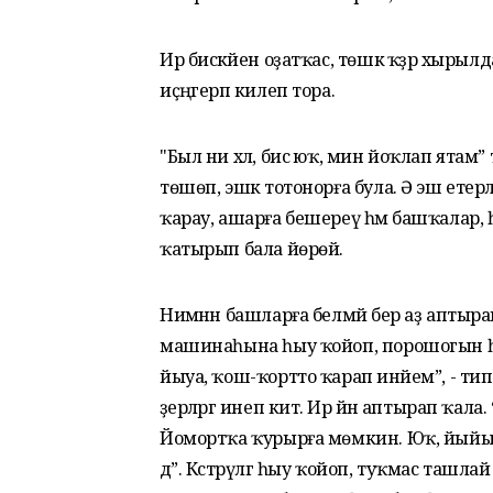
Ир бисәкәйен оҙатҡас, төшкә ҡәҙәр хырыл
иҫәңгерәп килеп тора.
"Был ни хәл, бисә юҡ, мин йоҡлап ятам” 
төшөп, эшкә тотонорға була. Ә эш етер
ҡарау, ашарға бешереү һәм башҡалар, һ
ҡатырып бала йөрөй.
Нимәнән башларға белмәй бер аҙ аптыр
машинаһына һыу ҡойоп, порошогын һибеп,
йыуа, ҡош-ҡортто ҡарап инәйем”, - тип у
әҙерләргә инеп китә. Ир йәнә аптырап ҡала.
Йомортҡа ҡурырға мөмкин. Юҡ, йыйып индер
дә”. Кәстрүлгә һыу ҡойоп, туҡмас ташл