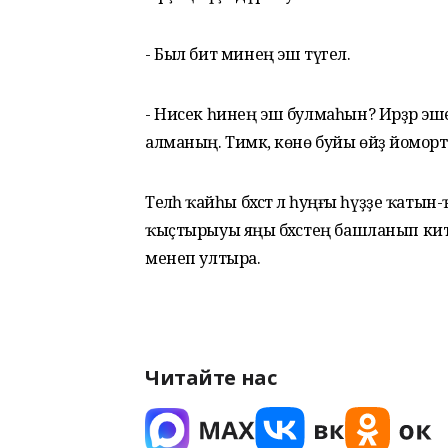
- Был бит минең эш түгел.
- Нисек һинең эш булмаһын? Ирҙәр эш
алманың. Тимәк, көнө буйы өйҙә йомортҡ
Теләһә ҡайһы бәхәстә лә һуңғы һүҙҙе ҡаты
ҡыҫтырыуы яңы бәхәстең башланып ките
менеп ултыра.
Читайте нас