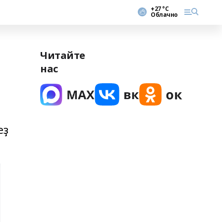
+27 °С
Облачно
Читайте
нас
еҙ