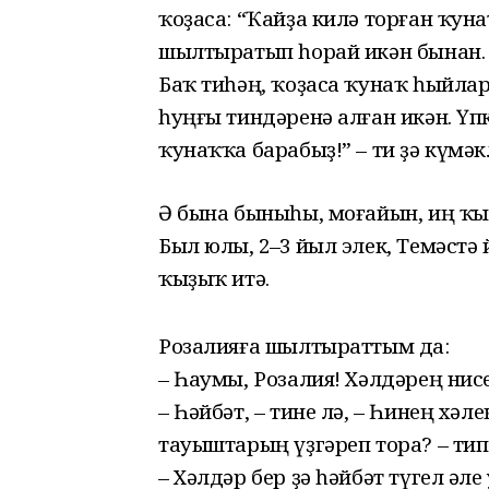
ҡоҙаса: “Ҡайҙа килә торған ҡуна
шылтыратып һорай икән бынан. 
Баҡ тиһәң, ҡоҙаса ҡунаҡ һыйл
һуңғы тиндәренә алған икән. Үпк
ҡунаҡҡа барабыҙ!” – ти ҙә күмәк
Ә бына быныһы, моғайын, иң ҡ
Был юлы, 2–3 йыл элек, Темәстә
ҡыҙыҡ итә.
Розалияға шылтыраттым да:
– Һаумы, Розалия! Хәлдәрең нисе
– Һәйбәт, – тине лә, – Һинең хә
тауыштарың үҙгәреп тора? – тип
– Хәлдәр бер ҙә һәйбәт түгел әле