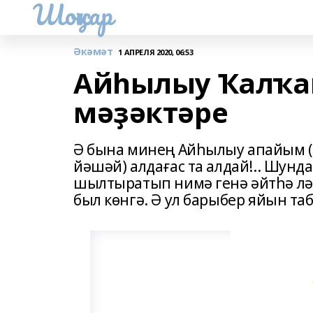
Шоңҡар
Әкәмәт
1 АПРЕЛЯ 2020, 06:53
Айһылыу Ҡалҡа
мәҙәктәре
Ә бына минең Айһылыу апайым (
йәшәй) алдағас та алдай!.. Шун
шылтыратып нимә генә әйтһә лә, 
был көнгә. Ә ул барыбер яйын та