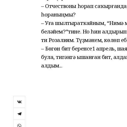
– Отчествоны һорап саҡырғандар
һораныңмы?
– Уға шылтыратҡайным, “Нимә 
беләйем?”тине. Но һин алдырып 
ти Розалиям. Түҙмәнем, көлөп еб
– Бөгөн бит беренсе1 апрель, ша
була, тигәнгә ышанған бит, алд
алдым...