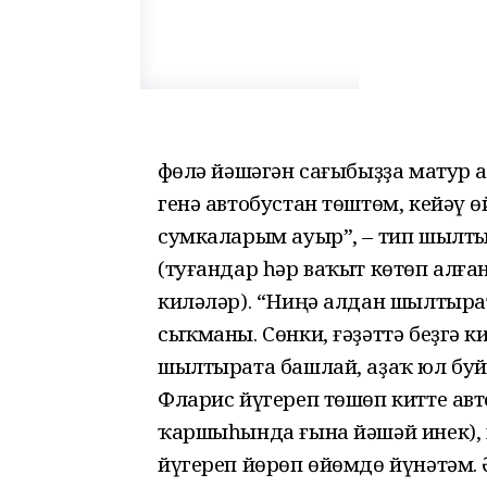
Өфөлә йәшәгән сағыбыҙҙа матур а
генә автобустан төштөм, кейәү ө
сумкаларым ауыр”, – тип шылт
(туғандар һәр ваҡыт көтөп алған
киләләр). “Ниңә алдан шылтырат
сыҡманы. Сөнки, ғәҙәттә беҙгә к
шылтырата башлай, аҙаҡ юл буйы 
Фларис йүгереп төшөп китте авт
ҡаршыһында ғына йәшәй инек), 
йүгереп йөрөп өйөмдө йүнәтәм. 