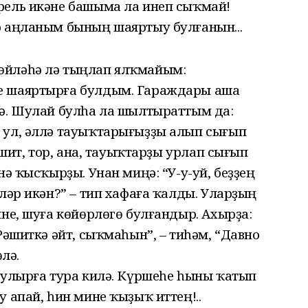
рель икәне башыма ла инеп сыҡмай!
ә аңланым бының шаяртыу булғанын...
өйләһә лә тыңлап ялҡмайым:
е шаяртырға булдым. Гараждары аша
гә. Шулай булһа ла шылтыраттым да:
 ул, әллә тауыҡтарығыҙҙы алып сығып
Рәшит, тор, ана, тауыҡтарҙы урлап сығып
нә ҡысҡырҙы. Унан миңә: “У-у-уй, беҙҙең
еләр икән?” – тип хафаға ҡалды. Уларҙың
ине, шуға көйөрлөгө булғандыр. Ахырҙа:
Рәшиткә әйт, сыҡмаһын”, – тиһәм, “Давно
өлә.
булырға тура килә. Күршеһе һыны ҡатып
 апай, һин мине ҡыҙыҡ иттең!..