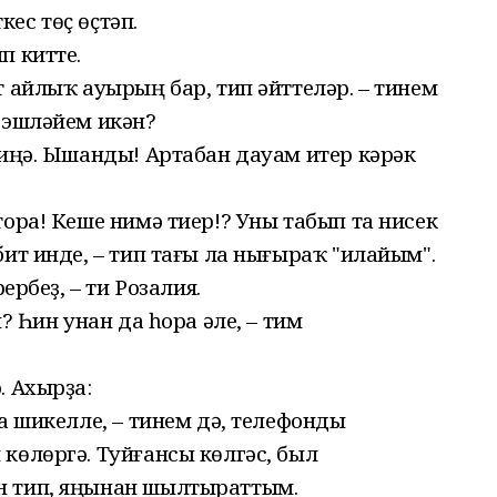
ес төҫ өҫтәп.
п китте.
т айлыҡ ауырың бар, тип әйттеләр. – тинем
 эшләйем икән?
миңә. Ышанды! Артабан дауам итер кәрәк
тора! Кеше нимә тиер!? Уны табып та нисек
бит инде, – тип тағы ла нығыраҡ "илайым".
ербеҙ, – ти Розалия.
? Һин унан да һора әле, – тим
. Ахырҙа:
а шикелле, – тинем дә, телефонды
көлөргә. Туйғансы көлгәс, был
н тип, яңынан шылтыраттым.