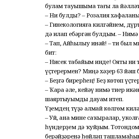
булам тауышыма тағы ла йәлләтк
– Ни булды? – Розалия хафаланы
– Гинекологияға килгәйнем, дүр
дә илап ебәргән булдым. – Нимә
– Тап, Айһылыу инәй! – ти был 
бит:
– Нисек табайым инде! Ояты ни 
үҫтерермен? Миңә хәҙер 63 йәш 
– Беҙгә бирерһең! Беҙ көтөп үҫтер
– Ҡара әле, кейәү нимә тиер икән
шаяртыуымды дауам итеп.
Үҙемдең түҙә алмай көлгөм килә
– Уй, ана мине саҡыралар, уколғ
һүндерҙем дә ҡуйҙым. Тотондом 
берәйҙәренә һөйләп ташламаһы