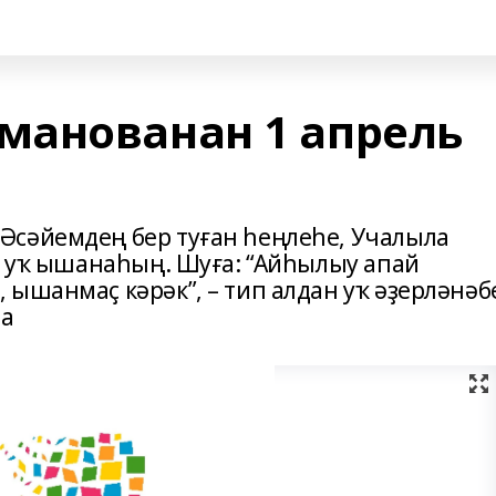
манованан 1 апрель
Әсәйемдең бер туған һеңлеһе, Учалыла
да уҡ ышанаһың. Шуға: “Айһылыу апай
ышанмаҫ кәрәк”, – тип алдан уҡ әҙерләнәб
ба