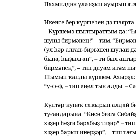
Пахмилдән үлә яҙып ауырып ята
Икенсе бер күршеһен дә шаярта
– Күршемә шылтыраттым да: “Һи
шуны бирмәнең!” – тим. “Бирмә
(ул һәр алған-биргәнен шулай д
бына, һыҙылған”, – ти был апт
бирмәнең”, – тип дауам итәм 
Шымып ҡалды күршем. Ахырҙа: “
“у-ф-ф, – тип еңел тын алды. – С
Күптәр ҡунаҡ саҡырып алдай би
туғандарына: “Кисә беҙгә Сибай
хәҙер һеҙгә барабыҙ тиҙәр” – тип
хәҙер барып инерҙәр”, – тип тағ