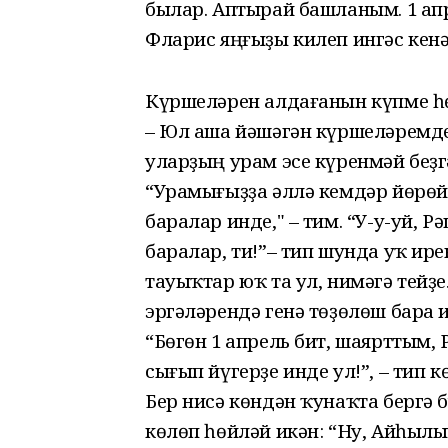
былар. Аптырай башланым. 1 ап
Фларис яңғыҙы килеп ингәс кен
Күршеләрен алдағанын күпме һ
– Юл аша йәшәгән күршеләремд
уларҙың урам эсе күренмәй беҙ
“Урамығыҙҙа әллә кемдәр йөрөй
баралар инде," – тим. “У-у-уй, 
баралар, ти!”– тип шунда уҡ ире
тауыҡтар юҡ та ул, нимәгә тейҙ
эргәләрендә генә төҙөлөш бара 
“Бөгөн 1 апрель бит, шаярттым, 
сығып йүгерҙе инде ул!”, – тип к
Бер нисә көндән ҡунаҡта бергә 
көлөп һөйләй икән: “Ну, Айһылыу