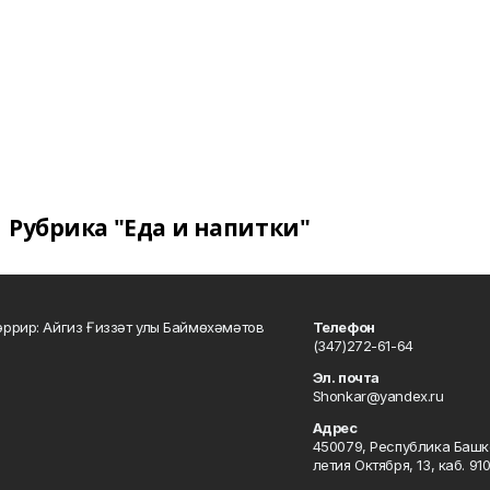
Рубрика "Еда и напитки"
ррир: Айгиз Ғиззәт улы Баймөхәмәтов
Телефон
(347)272-61-64
Эл. почта
Shonkar@yandex.ru
Адрес
450079, Республика Башкор
летия Октября, 13, каб. 91