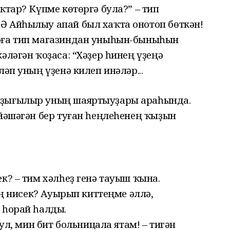
ҡтар? Күпме көтөргә була?” – тип
Ә Айһылыу апай был хаҡта онотоп бөткән!
арға тип магазиндан уныһын-быныһын
әләгән ҡоҙаса: “Хәҙер һинең үҙеңә
ләп уның үҙенә килеп инәләр...
ыҙығылыр уның шаяртыуҙары араһында.
 йәшәгән бер туған һеңлеһенең ҡыҙын
к? – тим хәлһеҙ генә тауыш ҡына.
лең нисек? Ауырып киттеңме әллә,
 һорай һалды.
 ул, мин бит больницала ятам! – тигән