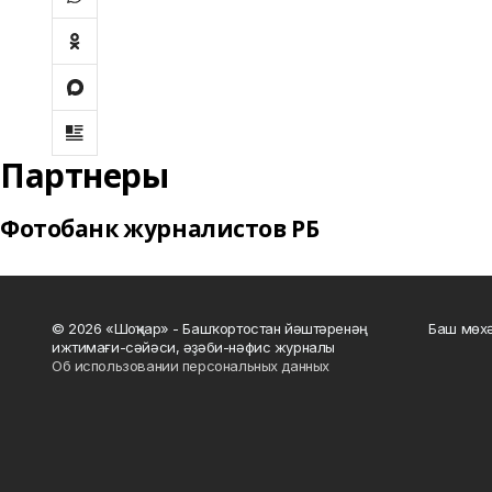
Партнеры
Фотобанк журналистов РБ
© 2026 «Шоңҡар» - Башҡортостан йәштәренәң
Баш мөхә
ижтимағи-сәйәси, әҙәби-нәфис журналы
Об использовании персональных данных