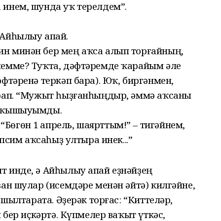
 инем, шунда уҡ терелдем”.
 Айһылыу апай.
н минән бер мең аҡса алып торғайның,
немме? Туҡта, дәфтәремде ҡарайым әле
әфтәренә теркәп бара). Юҡ, биргәнмен,
ырап. “Мужыт һыҙғанһыңдыр, әммә аҡсаны
ныҡышыуымды.
Бөгөн 1 апрель, шаярттым!” – тигәйнем,
әпсим аҡсаһыҙ ултыра инек...”
т инде, ә Айһылыу апай еҙнәйҙең
ҙан шулар (исемдәре менән әйтә) килгәйне,
 шылтарата. Әҙерәк торғас: “Киттеләр,
ы бер иҫкәртә. Күпмелер ваҡыт үткәс,