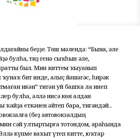
лдағайны беҙҙе. Төш мәлендә: “Бына, әле
йҙә булһа, тиҙ генә сыҡһын әле,
ыратты был. Мин киттем ҡыуанып
 ҡунаҡ бит инде, алыҫ йәшәгәс, һирәк
маған икән” тигән уй башҡа ла инеп
илер булһа, әллә нисә көн алдан
ҡайҙа еткәнен әйтеп бара, тигәндәй...
овокзалға (беҙ автовокзалдың
мин сәй ултыртырға тотондом, араһында
Әллә күпме ваҡыт үтеп китте, юҡтар