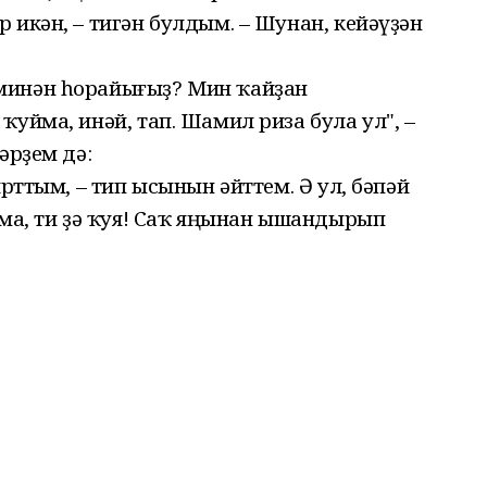
 икән, – тигән булдым. – Шунан, кейәүҙән
минән һорайығыҙ? Мин ҡайҙан
ҡуйма, инәй, тап. Шамил риза була ул", –
әрҙем дә:
ярттым, – тип ысынын әйттем. Ә ул, бәпәй
ама, ти ҙә ҡуя! Саҡ яңынан ышандырып