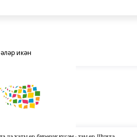
шәләр икән
 ла ҡаты ер, бирерәк күсәм - тағы ер. Шунда