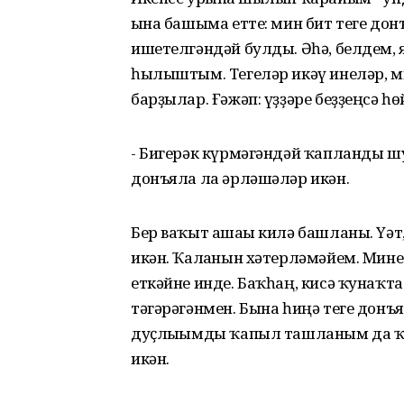
ғына башыма етте: мин бит теге до
ишетелгәндәй булды. Әһә, белдем, я
һылыштым. Тегеләр икәү инеләр, м
барҙылар. Ғәжәп: үҙҙәре беҙҙеңсә һө
- Бигерәк күрмәгәндәй ҡапланды шул
донъяла ла әрләшәләр икән.
Бер ваҡыт ашағы килә башланы. Үәт,
икән. Ҡалғанын хәтерләмәйем. Мин
еткәйне инде. Баҡһаң, кисә ҡунаҡта
тәгәрәгәнмен. Бына һиңә теге донъ
дуҫлығымды ҡапыл ташланым да ҡу
икән.