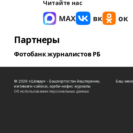
Читайте нас
Партнеры
Фотобанк журналистов РБ
© 2026 «Шоңҡар» - Башҡортостан йәштәренәң
Баш мөхә
ижтимағи-сәйәси, әҙәби-нәфис журналы
Об использовании персональных данных