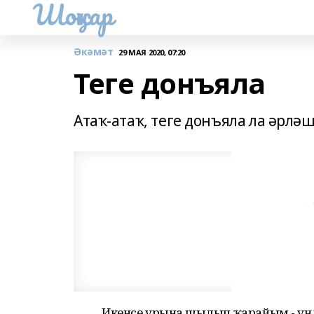
Шоңҡар
Әкәмәт
29 МАЯ 2020, 07:20
Теге донъяла
Атаҡ-атаҡ, теге донъяла ла әрлә
Икенсе урынға шылып ҡарайым - унда