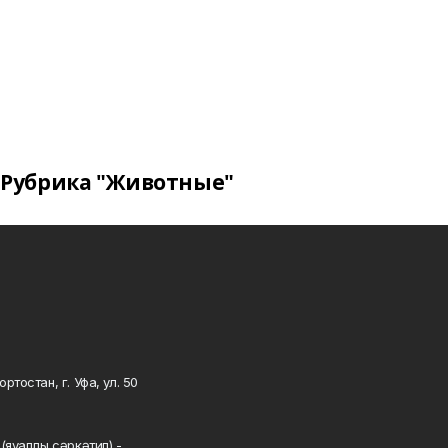
Рубрика "Животные"
тостан, г. Уфа, ул. 50
0
(яуаплы сәркәтип) -