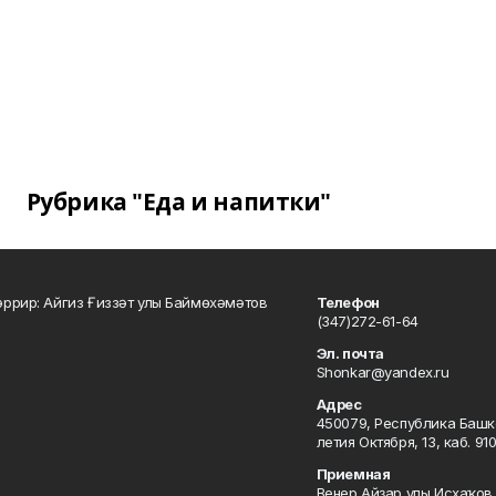
Рубрика "Еда и напитки"
ррир: Айгиз Ғиззәт улы Баймөхәмәтов
Телефон
(347)272-61-64
Эл. почта
Shonkar@yandex.ru
Адрес
450079, Республика Башкор
летия Октября, 13, каб. 91
Приемная
Венер Айҙар улы Исхаҡов 