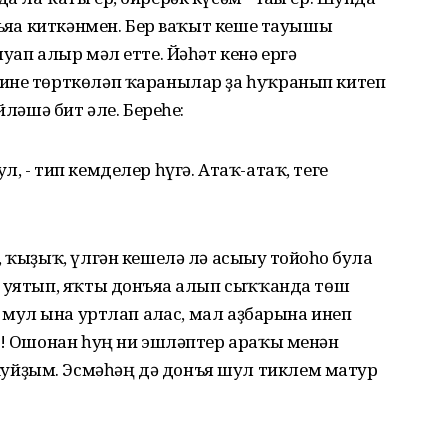
нъяға киткәнмен. Бер ваҡыт кеше тауышы
уап алыр мәл етте. Йәһәт кенә ергә
ине төрткөләп ҡаранылар ҙа һуҡранып китеп
йләшә бит әле. Береһе:
, - тип кемделер һүгә. Атаҡ-атаҡ, теге
 ҡыҙыҡ, үлгән кешелә лә асығыу тойғоһо була
е уятып, яҡты донъяға алып сыҡҡанда төш
 мул ғына уртлап алғас, мал аҙбарына инеп
я! Ошонан һуң ни эшләптер араҡы менән
йҙым. Эсмәһәң дә донъя шул тиклем матур