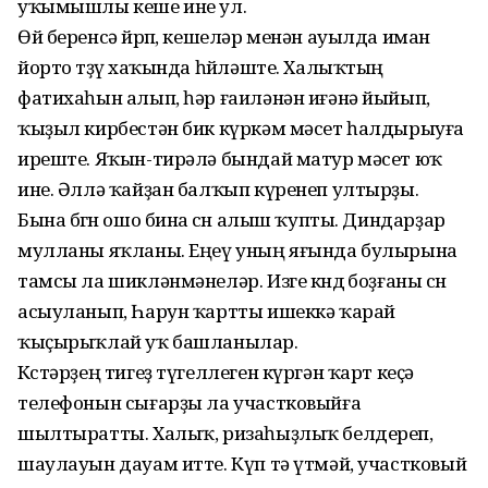
уҡымышлы кеше ине ул.
Өй беренсә йөрөп, кешеләр менән ауылда иман
йорто төҙөү хаҡында һөйләште. Халыҡтың
фатихаһын алып, һәр ғаиләнән иғәнә йыйып,
ҡыҙыл кирбестән бик күркәм мәсет һалдырыуға
иреште. Яҡын-тирәлә бындай матур мәсет юҡ
ине. Әллә ҡайҙан балҡып күренеп ултырҙы.
Бына бөгөн ошо бина өсөн алыш ҡупты. Диндарҙар
мулланы яҡланы. Еңеү уның яғында булырына
тамсы ла шикләнмәнеләр. Изге көндө боҙғаны өсөн
асыуланып, Һарун ҡартты ишеккә ҡарай
ҡыҫырыҡлай уҡ башланылар.
Көстәрҙең тигеҙ түгеллеген күргән ҡарт кеҫә
телефонын сығарҙы ла участковыйға
шылтыратты. Халыҡ, ризаһыҙлыҡ белдереп,
шаулауын дауам итте. Күп тә үтмәй, участковый