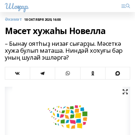
Шоңҡар
Әкәмәт
18 ОКТЯБРЯ 2020, 16:00
Мәсет хужаһы Новелла
– Бынау оятһыҙ низағ сығарҙы. Мәсеткә
хужа булып маташа. Ниндәй хоҡуғы бар
уның шулай эшләргә?