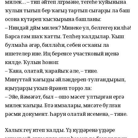
милек… – тип әйтеп өлгөрмәне, тегеһе ҡуйынына
ҡулын тығып бер ҡағыҙ тартып сығарҙы ла баш
осона күтәреп ҡысҡырына башланы:
– Ниндәй дөйөм милек? Минеке ул, белгегеҙ килһә!
Барса ғәм шаҡ ҡатты. Телһеҙ ҡалдылар. Ҡыш
булмаһа әгәр, билләһи, себен осҡаны ла
ишетелер ине. Иң беренсе участковый иҫенә
килде. Ҡулын һоноп:
– Ҡана, олатай, ҡарайыҡ әле, – тине.
Минуттай ҡағыҙҙы әйләндереп-тулғандырып,
яҙыуҙарҙы уҡып-өйрәнеп торҙо ла:
– Эйе, йәмәғәт, был – ошо мәсет ултырған ергә
милек ҡағыҙы. Бөтә имзалары, мисәте булған
рәсми документ. Һарун олатай исеменә, – тине.
Халыҡ геү итеп ҡалды. Үҙ күҙҙәренә үҙҙәре