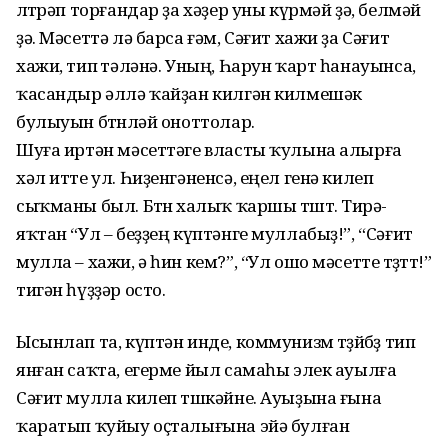
өлтөрәп торғандар ҙа хәҙер уны күрмәй ҙә, белмәй
ҙә. Мәсеттә лә барса ғәм, Сәғит хажи ҙа Сәғит
хажи, тип өтәләнә. Уның, Һарун ҡарт һанауынса,
ҡасандыр әллә ҡайҙан килгән килмешәк
булыуын бөтөнләй оноттолар.
Шуға иртән мәсеттәге власты ҡулына алырға
хәл итте ул. Һиҙенгәненсә, еңел генә килеп
сыҡманы был. Бөтөн халыҡ ҡаршы төштө. Тирә-
яҡтан “Ул – беҙҙең күптәнге муллабыҙ!”, “Сәғит
мулла – хажи, ә һин кем?”, “Ул ошо мәсетте төҙөттө!”
тигән һүҙҙәр осто.
Ысынлап та, күптән инде, коммунизм төҙөйбөҙ тип
янған саҡта, егерме йыл самаһы элек ауылға
Сәғит мулла килеп төшкәйне. Ауыҙына ғына
ҡаратып ҡуйыу оҫталығына эйә булған