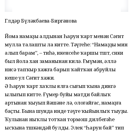
Гөлдәр Бүләкбаева-Биргәнова
Йома намаҙы алдынан Һарун ҡарт менән Сәғит
мулла талашты ла китте. Тәүгеһе: “Намаҙҙы мин
алып барам”, – тиһә, икенсеһе ҡаршы төштө, сөнки
был йола хан заманынан килә. Ғөмүмән, әллә
нисә тапҡыр хажға барып ҡайтҡан абруйлы
кеше ул Сәғит хажи.
Ә Һарун ҡарт хаҡлы ялға сығып ҡына дингә
ылығып китте. Ғүмер буйы матди байлыҡ
артынан ҡыуып йәшәне лә, олоғайғас, намаҙға
баҫты. Бына шунда инде тәүге ҡыйынлыҡ тыуҙы.
Ҡулынан ныҡлы тотҡан тормош дилбегәһе
ысҡына төшкәндәй булды. Элек “Һарун бай” тип