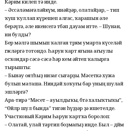
Кәрим килеп тә инде.
– Әссәләмәғәләйкүм, инәйҙәр, олатайҙар, – тип
ҡуш ҡуллап күрешеп алғас, ҡарашын әле
берәүгә, әле икенсегә төбәп дауам итте. – Шунан,
ни булды?
Бер мәлгә шымып ҡалған төркөм умарта күселәй
гөжләргә тотондо. Һарун ҡарт яғына ағыулы
осҡондар сәсә-сәсә һәр кем әйтеп ҡалырға
тырышты:
– Бынау оятһыҙ низағ сығарҙы. Мәсеткә хужа
булып маташа. Ниндәй хоҡуғы бар уның шулай
эшләргә?
Ара-тирә “Мәсет – ауылдыҡы, бөтә халыҡтыҡы”,
“Өйөлөр шул бында” тигән һүҙҙәр ҙә ишетелде.
Участковый Кәрим Һарун ҡартҡа боролоп:
– Олатай, улай тәртип боҙмағыҙ инде. Был – дөйөм