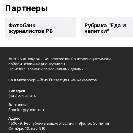
Партнеры
Фотобанк
Рубрика "Еда и
журналистов РБ
напитки"
© 2026 «Шоңҡар» - Башҡортостан йәштәренәң ижтимағи-
сәйәси, әҙәби-нәфис журналы
Об использовании персональных данных
Баш мөхәррир: Айгиз Ғиззәт улы Баймөхәмәтов
Телефон
(347)272-61-64
Эл. почта
Shonkar@yandex.ru
Адрес
450079, Республика Башкортостан, г. Уфа, ул. 50 летия
Октября, 13, каб. 910