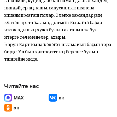
ышанмай, күңелдәренән һаман да был хәлдең
ниндәйҙер аңлашылмаусанлыҡ икәненә
ышанып маташтылар. Элекке замандарҙың
күптән артта ҡалып, донъяға ҡырағай баҙар
иҡтисадының хужа булып алғанын ҡабул
итергә теләмәнеләр, ахыры.
Һарун ҡарт ҡына ҡәнәғәт йылмайып баҫып тора
бирҙе. Ул был хәҡиҡәтте иң беренсе булып
төшөнгәйне инде.
Читайте нас