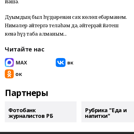
йәшә.
Дуҫымдың был һүҙҙәренән саҡ көлөп ебәрмәнем.
Нимәлер әйтергә теләһәм дә, әйтерҙәй йәтеш
кенә һүҙ таба алманым...
Читайте нас
Партнеры
Фотобанк
Рубрика "Еда и
журналистов РБ
напитки"