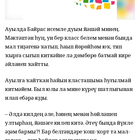
Ауылда Байрас исемле дуҫым йәшәй минең.
Мәктәптән һуң, ун бер класс белем менән бында
мал тиҙәгенә ҡатып, һаҫып йөрөйһөм юҡ, тип
ҡырға сығып киткәйне лә дөмбөрө батмай кире
әйләнеп ҡайтты.
Ауылға ҡайтҡан һайын класташыма һуғылмай
китмәйем. Был юлы ла мине күреү шатлығынан
илап ебәрә яҙҙы.
– Әлдә килдең әле, һинең менән һөйләшеп
ултырһаң, йәшәге килеп китә. Әтеү бында йүнле
әҙәм бармы?! Бар белгәндәре ҡош-ҡорт та мал-