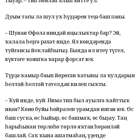
тыуар, – тип һөйләп алып китте ул.
Дуҫым тағы ла шул уҡ һүҙҙәрен теҙә башланы.
– Шунан Өфөлә ниндәй яңылыҡтар бар? Эй,
ҡалала һеҙгә рәхәт инде. Ял көндәрендә
туйғансы йоҡлайһығыҙ. Бында ял итеү түгел,
күктәге ҡояшҡа ҡарар форсат юҡ.
Түрҙә ҡамыр баҫып йөрөгән ҡатыны ла ҡулдарын
һелтәй-һелтәй тәтелдәп килеп сыҡты.
– Ҡуй инде, ҡуй. Нимә тип был ауылға ҡайттыҡ
икән? Көнө буйы һөйрәлеп урамдан ингән юҡ. Өс
баш сусҡа, өс һыйыр, өс башмаҡ, өс быҙау. Таң
һарыһынан төрлөһө төрлө яҡтан һөрәнләй
башлай. Саҡ ҡына ашатмаһаң, үҙеңде