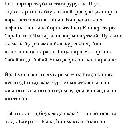
һоғонорҙар, тәүбә-ыстағафурулла. Шул
оңҡоттар тип сабауыллап йөрөп үҙеңә ашарға
кәрәклеген дә онотаһың. Һин рәхәтләнеп
асфальттан ғына йөрөп ятаһың. Концерттарға
бараһығыҙ. Ямғыры ла, ҡары ла үтмәй. Шуға әле
лә малайҙар һымаҡ йәш күренәһең. Ана,
класташыңа ҡара ла, һиңә ҡара. Ул торғаны
бабай инде, бабай. Уның кеүек эшләп ҡара әле...
Йәл булып китте дуҫтарым. Әйҙә һеҙ ҙә ҡалаға
күсегеҙ, бында кәм-хур булып ятҡансы, тип
уйынлы-ысынлы әйтеүем булды, ҡабынды ла
киттеләр.
– Ысынлап та, беҙ кемдән кәм? – тип йөпләп тә
алды Байрас. – Бына, һин мәктәптә минән