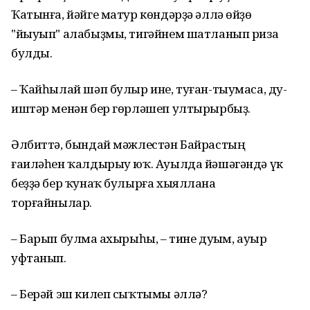
Ҡатынға, йәйге матур көндәрҙә әллә өйҙө
"йыуып" алабыҙмы, тигәйнем шатланып риза
булды.
– Ҡайһылай шәп булыр ине, туған-тыумаса, дуҫ-
иштәр менән бер гөрләшеп ултырырбыҙ.
Әлбиттә, бындай мәжлестән Байрастың
ғаиләһен ҡалдырыу юҡ. Ауылда йәшәгәндә үк
беҙҙә бер ҡунаҡ булырға хыяллана
торғайнылар.
– Барып булмаҫ ахырыһы, – тине дуҫым, ауыр
уфтанып.
– Берәй эш килеп сыҡтымы әллә?