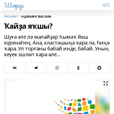
Шоңҡар
Әкәмәт
14 ДЕКАБРЯ 2020, 20:00
Ҡайҙа яҡшы?
Шуға әле лә малайҙар һымаҡ йәш
күренәһең. Ана, класташыңа ҡара ла, һиңә
ҡара. Ул торғаны бабай инде, бабай. Уның
кеүек эшләп ҡара әле...