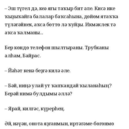
– Эш түгел дә, кеҫә яғы таҡыр бит әле. Кисә ике
ҡыҙыҡайға балалар баҡсаһына, дөйөм ятаҡҡа
түләгәйнек, аҡса бөттө лә ҡуйҙы. Икмәклек тә
аҡса ҡалманы...
Бер көндө телефон шылтыраны. Трубканы
алһам, Байрас.
– Йәһәт кенә беҙгә килә әле.
– Бәй, ниңә улай ут ҡапҡандай ҡыланаһың?
Берәй нимә булдымы әллә?
– Ярай, килгәс, күрерһең.
Әй, иҫәүән, онота яҙғанмын, иртәгәме-бөгөнмө