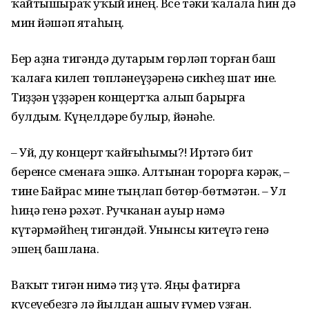
ҡайтышыраҡ уҡый инең. Все тәки ҡалала һин дә
мин йәшәп ятаһың.
Бер аҙна тигәндә дуҫтарым гөрләп торған баш
ҡалаға килеп төпләнеүҙәренә сикһеҙ шат ине.
Тиҙҙән үҙҙәрен концертҡа алып барырға
булдым. Күңелдәре булыр, йәнәһе.
– Уй, дуҫ концерт ҡайғыһымы?! Иртәгә бит
беренсе сменаға эшкә. Алтынан торорға кәрәк, –
тине Байрас мине тыңлап бөтөр-бөтмәҫтән. – Ул
һиңә генә рәхәт. Ручканан ауыр нәмә
күтәрмәйһең тигәндәй. Унынсы китеүгә генә
эшең башлана.
Ваҡыт тигән нимә тиҙ үтә. Яңы фатирға
күсеүебеҙгә лә йылдан ашыу ғүмер уҙған.