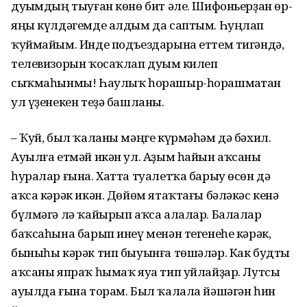
дуҫымдың тыуған көнө бит әле. Шифоньерҙан өр-
яңы күлдәгемде алдым да саптым. Һуңлап
ҡуймайым. Инде подъездарына еттем тигәндә,
телевизорын ҡосаҡлап дуҫым килеп
сыҡмаһынмы! Һаулыҡ һорашыр-һорашмаҫтан
ул үҙенекен теҙә башланы.
– Ҡуй, был ҡаланы мәңге күрмәһәм дә бәхил.
Ауылға етмәй икән ул. Аҙым һайын аҡсаны
һуралар ғына. Хатта туалетҡа барыу өсөн дә
аҡса кәрәк икән. Дөйөм ятаҡтағы бәләкәс кенә
бүлмәгә лә ҡайырып аҡса алалар. Балалар
баҡсаһына барып инеү менән тегенеһе кәрәк,
быныһы кәрәк тип быуынға төшәләр. Как будты
аҡсаны япраҡ һымаҡ яуа тип уйлайҙар. Лутсы
ауылда ғына торам. Был ҡалала йәшәгән һин