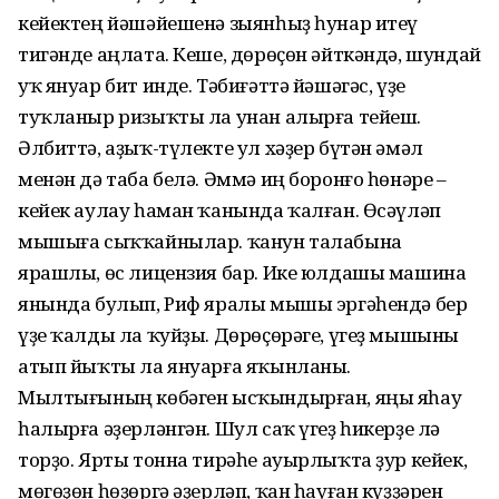
кейектең йәшәйешенә зыянһыҙ һунар итеү
тигәнде аңлата. Кеше, дөрөҫөн әйткәндә, шундай
уҡ януар бит инде. Тәбиғәттә йәшәгәс, үҙе
туҡланыр ризыҡты ла унан алырға тейеш.
Әлбиттә, аҙыҡ-түлекте ул хәҙер бүтән әмәл
менән дә таба белә. Әммә иң боронғо һөнәре –
кейек аулау һаман ҡанында ҡалған. Өсәүләп
мышыға сыҡҡайнылар. ҡанун талабына
ярашлы, өс лицензия бар. Ике юлдашы машина
янында булып, Риф яралы мышы эргәһендә бер
үҙе ҡалды ла ҡуйҙы. Дөрөҫөрәге, үгеҙ мышыны
атып йыҡты ла януарға яҡынланы.
Мылтығының көбәген ысҡындырған, яңы яһау
һалырға әҙерләнгән. Шул саҡ үгеҙ һикерҙе лә
торҙо. Ярты тонна тирәһе ауырлыҡта ҙур кейек,
мөгөҙөн һөҙөргә әҙерләп, ҡан һауған күҙҙәрен