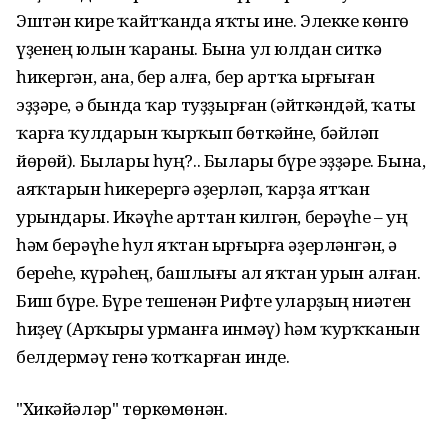
Эштән кире ҡайтҡанда яҡты ине. Элекке көнгө
үҙенең юлын ҡараны. Бына ул юлдан ситкә
һикергән, ана, бер алға, бер артҡа ырғыған
эҙҙәре, ә бында ҡар туҙҙырған (әйткәндәй, ҡаты
ҡарға ҡулдарын ҡырҡып бөткәйне, бәйләп
йөрөй). Былары һуң?.. Былары бүре эҙҙәре. Бына,
аяҡтарын һикерергә әҙерләп, ҡарҙа ятҡан
урындары. Икәүһе арттан килгән, берәүһе – уң
һәм берәүһе һул яҡтан ырғырға әҙерләнгән, ә
береһе, күрәһең, башлығы ал яҡтан урын алған.
Биш бүре. Бүре тешенән Рифте уларҙың ниәтен
һиҙеү (Арҡыры урманға инмәү) һәм ҡурҡҡанын
белдермәү генә ҡотҡарған инде.
"Хикәйәләр" төркөмөнән.