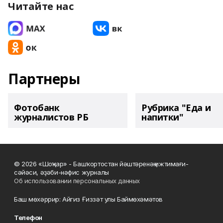
Читайте нас
Партнеры
Фотобанк
Рубрика "Еда и
журналистов РБ
напитки"
© 2026 «Шоңҡар» - Башҡортостан йәштәренәң ижтимағи-
сәйәси, әҙәби-нәфис журналы
Об использовании персональных данных
Баш мөхәррир: Айгиз Ғиззәт улы Баймөхәмәтов
Телефон