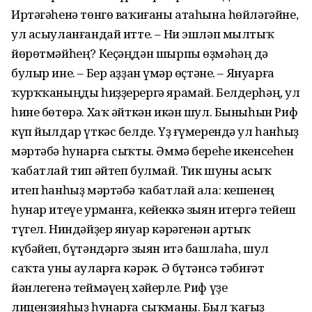
Иртәгәһенә төнгө ваҡиғаны атаһына һөйләгәйне,
ул асыуланғандай итте. – Ни эшләп мылтыҡ
йөрөтмәйһең? Кеҫәңдән шырпы өҙмәһәң дә
булыр ине. – Бер аҙҙан Ғүмәр өҫтәне. – Януарға
ҡурҡҡаныңды һиҙҙерергә ярамай. Белдерһәң, ул
һине бөтөрә. Хаҡ әйткән икән шул. Быныһын Риф
күп йылдар үткәс белде. Үҙ ғүмерендә ул һанһыҙ
мәртәбә һунарға сыҡты. Әммә береһе икенсеһен
ҡабатлай тип әйтеп булмай. Тик шуны асыҡ
итеп һанһыҙ мәртәбә ҡабатлай ала: кешенең
һунар итеүе урманға, кейеккә зыян итергә тейеш
түгел. Ниндәйҙер януар кәрәгенән артыҡ
күбәйеп, бүтәндәргә зыян итә башлаһа, шул
саҡта уны ауларға кәрәк. Ә бүтәнсә тәбиғәт
йәнлегенә теймәүең хәйерле. Риф үҙе
лицензияһыҙ һунарға сыҡманы. Был ҡағыҙ