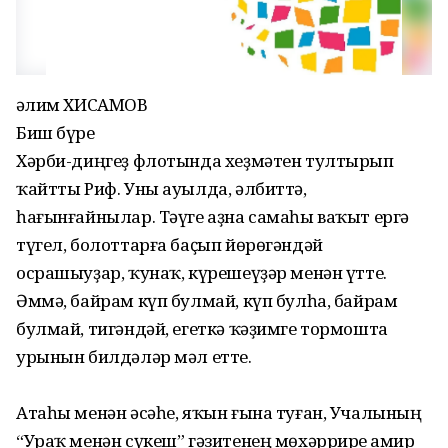
Ғәлим ХИСАМОВ
Биш бүре
Хәрби-диңгеҙ флотында хеҙмәтен тултырып
ҡайтты Риф. Уны ауылда, әлбиттә,
һағынғайнылар. Тәүге аҙна самаһы ваҡыт ергә
түгел, болоттарға баҫып йөрөгәндәй
осрашыуҙар, ҡунаҡ, күрешеүҙәр менән үтте.
Әммә, байрам күп булмай, күп булһа, байрам
булмай, тигәндәй, егеткә ҡәҙимге тормошта
урынын билдәләр мәл етте.
Атаһы менән әсәһе, яҡын ғына туған, Учалының
“Ураҡ менән сүкеш” гәзитенең мөхәррире Ғамир