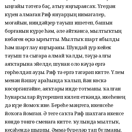
ыңғайы тәтегә баҫ, атыу яңғыраясаҡ. Үгеҙҙән
күҙен алмаған Риф януарҙың нимәгәлер,
моғайын, ниндәйҙер тауыш ишетеп, башын
борғанын күрҙе һәм, әле әйткәнсә, мылтыҡтың
көбәген өҫкә ырғытты. Мылтыҡ шарт ябылды
һәм шартлау яңғыраны. Шундай ҙур кейек
тауыш та сығара алмай ҡалды, тәүҙә алғы
аяҡтарына эйелде, шунан оло кәүҙә ергә
гөрһөлдәп ауҙы. Риф тә ергә тәгәрәп китте. Үлем
менән йәшәү араһында ҡалып, йән көскә
көсөргәнгәйне, аяҡтары инде тотманы. ҡалған
һунарсылар йүгерешеп килеп еткәндә, икеһенең
дә күҙе йомоҡ ине. Береһе мәңгегә, икенсеһе
йоҡоға йомған. Ә теге саҡта Риф шахтаға икенсе
көндө төнгө сменаға китте. ҡулында мылтыҡ,
кеҫәһендә шырпы. Әммә бүреләр тап булманы.