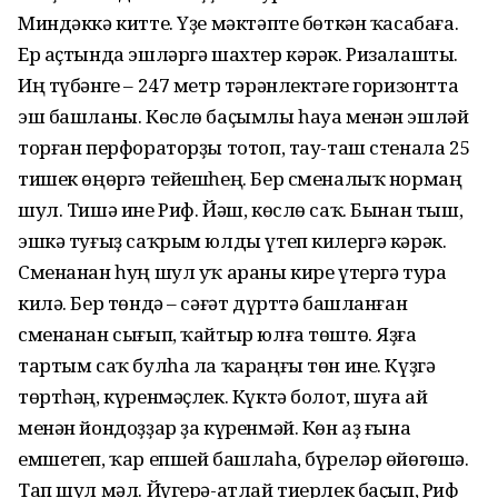
Миндәккә китте. Үҙе мәктәпте бөткән ҡасабаға.
Ер аҫтында эшләргә шахтер кәрәк. Ризалашты.
Иң түбәнге – 247 метр тәрәнлектәге горизонтта
эш башланы. Көслө баҫымлы һауа менән эшләй
торған перфораторҙы тотоп, тау-таш стенала 25
тишек өңөргә тейешһең. Бер сменалыҡ нормаң
шул. Тишә ине Риф. Йәш, көслө саҡ. Бынан тыш,
эшкә туғыҙ саҡрым юлды үтеп килергә кәрәк.
Сменанан һуң шул уҡ араны кире үтергә тура
килә. Бер төндә – сәғәт дүрттә башланған
сменанан сығып, ҡайтыр юлға төштө. Яҙға
тартым саҡ булһа ла ҡараңғы төн ине. Күҙгә
төртһәң, күренмәҫлек. Күктә болот, шуға ай
менән йондоҙҙар ҙа күренмәй. Көн аҙ ғына
емшетеп, ҡар епшей башлаһа, бүреләр өйөгөшә.
Тап шул мәл. Йүгерә-атлай тиерлек баҫып, Риф