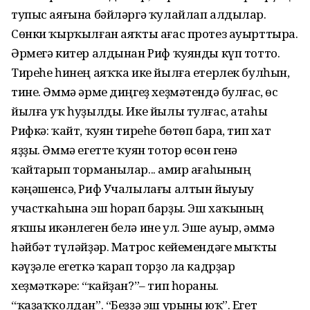
тупыс аяғына бәйләргә ҡулайлап алдылар.
Сөнки ҡырҡылған аяҡты ағас протез ауырттыра.
Әрмегә китер алдынан Риф ҡуянды күп тотто.
Тиреһе һинең аяҡҡа ике йылға етерлек булһын,
тине. Әммә әрме диңгеҙ хеҙмәтендә булғас, өс
йылға уҡ һуҙылды. Ике йылы тулғас, атаһы
Рифкә: ҡайт, ҡуян тиреһе бөтөп бара, тип хат
яҙҙы. Әммә егетте ҡуян тотор өсөн генә
ҡайтарып торманылар... Ғамир ағаһының
кәңәшенсә, Риф Учалылағы алтын йыуыу
участкаһына эш һорап барҙы. Эш хаҡының
яҡшы икәнлеген белә ине ул. Эше ауыр, әммә
һәйбәт түләйҙәр. Матрос кейемендәге мыҡты
кәүҙәле егеткә ҡарап торҙо ла кадрҙар
хеҙмәткәре: “ҡайҙан?”– тип һораны.
“ҡаҙаҡҡолдан”. “Беҙҙә эш урыны юҡ”. Егет