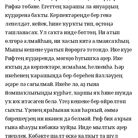
Рифкә төбәне. Егеттең ҡарашы ла януарҙың
күҙҙәренә баҡты. Керпектәреңде бер генә
лепелдәт, кейек, һине ҡурҡты тип, өҫтөңә
ташланасаҡ. Ул саҡта инде бөттөң. Ни атып
өлгөрә алмайһың, ни ҡасып китә алмаясаҡһың.
Мышы кешене уратып йөрөргә тотондо. Ике күҙе
Рифтең күҙҙәрендә, мөгөҙө һуғышҡа әҙер. Ике
яҡтың да керпектәре, исмаһам, һелкенһә. Һәр
икеһенең ҡарашында бер-береһен йәлләүҙең
әҫәре лә сағылмай. Икеһе лә, аҙ ғына
йомшаҡлығыңды күрһәт, ҡаршы яҡ һине шунда
уҡ юҡ итәсәген белә. Үгеҙ кешене бер өйрөлтөп
сыҡты. Үҙенең яраһынан ҡан һарҡый, әммә
бирешеүҙең ни икәнен дә белмәй. Риф бик аҡрын
ғына яһауҙы көбәккә ҡуйҙы. Инде мылтыҡ әҙер
тиерлек. Көбәкте шалт өҫкә ҡалҡыт та шул