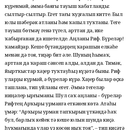
күренмәй, әммә баяғы тауыш ҡабатланды:
сылтыр-сылтыр. Егет тағы ҡуҙғалып китте. Был
юлы шәберәк атланы һәм ҡапыл туҡтаны. Теге
тауыш бөтмәү генә түгел, арттан да, ике
ҡабырғанан да ишетелде. Аңланы Риф. Бүреләр!
ҡамайҙар. Кеше бүтәндәрҙең ҡарашын елкәһе
менән дә тоя, тиҙәр бит әле. Шуның һымаҡ,
арттан да ҡараш сәнсеп алды, алдан да. Тимәк,
йыртҡыстар хәҙер туҡтауһыҙ күҙәтә быны. Риф
уларҙы күрмәй, ә бүреләр күрә. Хәҙер былар өҫкә
ташлана, тип уйланы егет. Әммә тегеләр
ниңәлер ырғыманы. Шул саҡ аңланы – бүреләр
Рифтең Арҡыры урманға еткәнен көтә. Атаһы
Ғүмәр: “Арҡыры урман тапҡырын үткәндә һаҡ
бул, барлыҡ кейек тә кеше юлын шунда киҫә.
һуҡмағында улар үҙ көсөн ныҡ тоя”, – тип киҫәтә