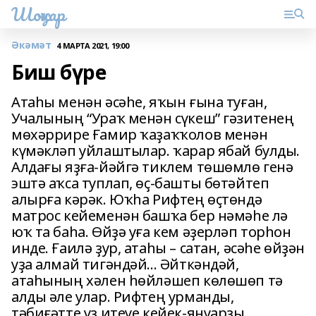
Шоңҡар
Әкәмәт
4 МАРТА 2021, 19:00
Биш бүре
Атаһы менән әсәһе, яҡын ғына туған,
Учалының “Ураҡ менән сүкеш” гәзитенең
мөхәррире Ғамир ҡаҙаҡҡолов менән
күмәкләп уйлаштылар. ҡарар ябай булды.
Алдағы яҙға-йәйгә тиклем төшөмлө генә
эштә аҡса туплап, өҫ-башты бөтәйтеп
алырға кәрәк. Юҡһа Рифтең өҫтөндә
матрос кейеменән башҡа бер нәмәһе лә
юҡ та баһа. Өйҙә уға кем әҙерләп торһон
инде. Ғаилә ҙур, атаһы – сатан, әсәһе өйҙән
уҙа алмай тигәндәй... Әйткәндәй,
атаһының хәлен һөйләшеп көлөшөп тә
алды әле улар. Рифтең урманды,
тәбиғәтте үҙ итеүе кейек-януарҙы