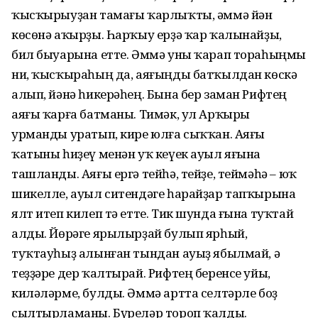
ҡысҡырыуҙан тамағы ҡарлыҡты, әммә йән
көсөнә аҡырҙы. Һарҡыу ерҙә ҡар ҡалынайҙы,
бил быуарына етте. Әммә уны ҡарап тораһыңмы
ни, ҡысҡыраһың да, аяғыңды батҡылдан көскә
алып, йәнә һикерәһең. Бына бер заман Рифтең
аяғы ҡарға батманы. Тимәк, ул Арҡыры
урманды уратып, кире юлға сыҡҡан. Аяғы
ҡатыны һиҙеү менән уҡ кеүек ауыл яғына
ташланды. Аяғы ергә тейһә, тейҙе, теймәһә – юҡ
шикелле, ауыл ситендәге һарайҙар тапҡырына
ялт итеп килеп тә етте. Тик шунда ғына туҡтай
алды. Йөрәге ярылырҙай булып ярһый,
туҡтауһыҙ алынған тындан ауыҙ ябылмай, ә
теҙҙәре дер ҡалтырай. Рифтең беренсе уйы,
киләләрме, булды. Әммә артта селтәрле боҙ
сылтырламаны. Бүреләр тороп ҡалды.