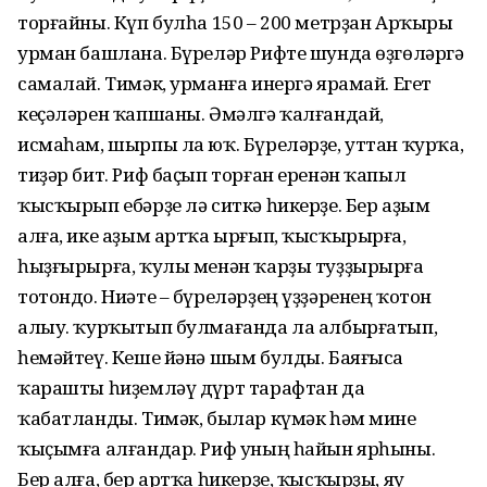
торғайны. Күп булһа 150 – 200 метрҙан Арҡыры
урман башлана. Бүреләр Рифте шунда өҙгөләргә
самалай. Тимәк, урманға инергә ярамай. Егет
кеҫәләрен ҡапшаны. Әмәлгә ҡалғандай,
исмаһам, шырпы ла юҡ. Бүреләрҙе, уттан ҡурҡа,
тиҙәр бит. Риф баҫып торған еренән ҡапыл
ҡысҡырып ебәрҙе лә ситкә һикерҙе. Бер аҙым
алға, ике аҙым артҡа ырғып, ҡысҡырырға,
һыҙғырырға, ҡулы менән ҡарҙы туҙҙырырға
тотондо. Ниәте – бүреләрҙең үҙҙәренең ҡотон
алыу. ҡурҡытып булмағанда ла албырғaтып,
һемәйтеү. Кеше йәнә шым булды. Баяғыса
ҡарашты һиҙемләү дүрт тарафтан да
ҡабатланды. Тимәк, былар күмәк һәм мине
ҡыҫымға алғандар. Риф уның һайын ярһыны.
Бер алға, бер артҡа һикерҙе, ҡысҡырҙы, яу