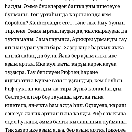
һалды. Әммә бүреләрҙән башҡа уны ишетеүсе
булманы. Төн уртаһында ҡарлы юлда кем
йөрөһөн? Хәлһеҙләнде егет, тәне лыс һыу булып
тирләне. Әммә ырғанлауҙан да, ҡысҡырыуҙан да
туҡтаманы. Самалауынса, Арҡыры урманды тау
яғынан урап уҙып бара. Хәҙер кире һарҡыу яҡҡа
ыңғайлаһаң да була. Йәнә бер аҙым алға, ике
аҙым артҡа. Ике ҡул ҡаты ҡарҙы көрәк кеүек
туҙҙыра. Тау битләүен Рифтең һөрәне
яңғыратты. Күпме ваҡыт уҙғандыр, кем белһен.
Риф туҡтап ҡалды ла тирә-йүнгә ҡолаҡ һалды.
Селтер-селтер боҙ тауышы арттан ғына
ишетелә, ян-яҡта һәм алда һил. Өҫтәүенә, ҡараш
сәнсеүе лә тик арттан ғына ҡалды. Риф саҡ ҡына
еңел һуланы, әммә баяғы ҡыланышын ҡуйманы.
Тик хәҙер ике аҙым алға, бер аҙым артҡа һикерҙе.