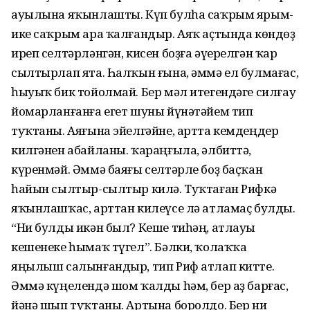
ауылына яҡынлашты. Күп булһа саҡрым ярым-
ике саҡрым ара ҡалғандыр. Аяҡ аҫтында көндөҙ
иреп селтәрләнгән, кисен боҙға әүерелгән ҡар
сылтырлап ята. Һалҡын ғына, әммә ел булмағас,
һыуыҡ бик тойолмай. Бер мәл итегендәге силғау
йомарланғанға егет шуны йүнәтәйем тип
туҡтаны. Аяғына эйелгәйне, артта кемдеңдер
килгәнен абайланы. ҡараңғыла, әлбиттә,
күренмәй. Әммә баяғы селтәрле боҙ баҫҡан
һайын сылтыр-сылтыр килә. Туҡтаған Рифкә
яҡынлашҡас, арттан килеүсе лә атламаҫ булды.
“Ни булды икән был? Кеше тиһәң, атлауы
кешенеке һымаҡ түгел”. Бәлки, ҡолаҡҡа
яңылыш салынғандыр, тип Риф атлап китте.
Әммә күңелендә шом ҡалды һәм, бер аҙ барғас,
йәнә шып туҡтаны. Артына боролдо. Бер ни