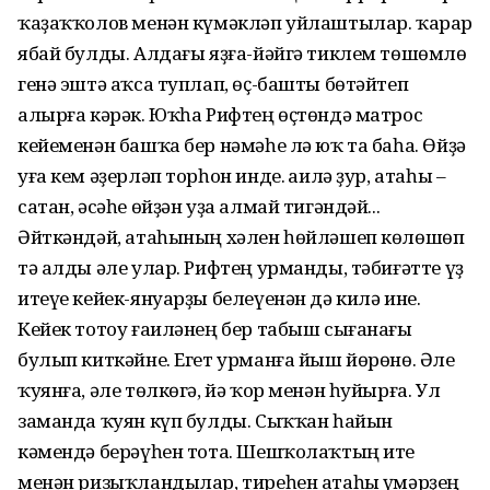
ҡаҙаҡҡолов менән күмәкләп уйлаштылар. ҡарар
ябай булды. Алдағы яҙға-йәйгә тиклем төшөмлө
генә эштә аҡса туплап, өҫ-башты бөтәйтеп
алырға кәрәк. Юҡһа Рифтең өҫтөндә матрос
кейеменән башҡа бер нәмәһе лә юҡ та баһа. Өйҙә
уға кем әҙерләп торһон инде. Ғаилә ҙур, атаһы –
сатан, әсәһе өйҙән уҙа алмай тигәндәй...
Әйткәндәй, атаһының хәлен һөйләшеп көлөшөп
тә алды әле улар. Рифтең урманды, тәбиғәтте үҙ
итеүе кейек-януарҙы белеүенән дә килә ине.
Кейек тотоу ғаиләнең бер табыш сығанағы
булып киткәйне. Егет урманға йыш йөрөнө. Әле
ҡуянға, әле төлкөгә, йә ҡор менән һуйырға. Ул
заманда ҡуян күп булды. Сыҡҡан һайын
кәмендә берәүһен тота. Шешҡолаҡтың ите
менән ризыҡландылар, тиреһен атаһы Ғүмәрҙең