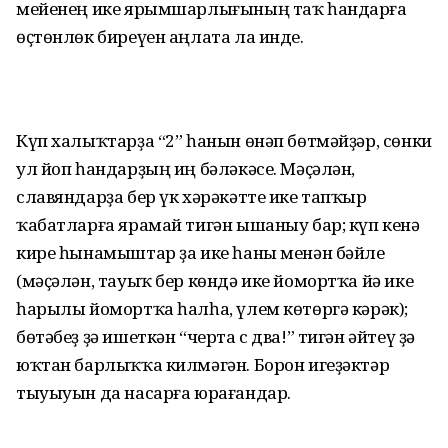
мейенең ике ярымшарлығының таҡ һандарға
өҫтөнлөк биреүен аңлата ла инде.
Күп халыҡтарҙа “2” һанын өнәп бөтмәйҙәр, сөнки
ул йоп һандарҙың иң бәләкәсе. Мәҫәлән,
славяндарҙа бер үк хәрәкәтте ике тапҡыр
ҡабатларға ярамай тигән ышаныу бар; күп кенә
кире һынамыштар ҙа ике һаны менән бәйле
(мәҫәлән, тауыҡ бер көндә ике йомортҡа йә ике
һарылы йомортҡа һалһа, үлем көтөргә кәрәк);
бөтәбеҙ ҙә ишеткән “черта с два!” тигән әйтеү ҙә
юҡтан барлыҡҡа килмәгән. Борон игеҙәктәр
тыуыуын да насарға юрағандар.