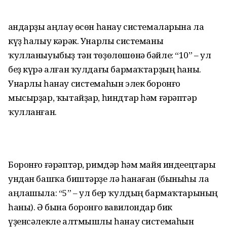
Һандарҙы аңлау өсөн һанау системаларына ла
күҙ һалыу кәрәк. Унарлы системаны
ҡулланыуыбыҙ тән төҙөлөшөнә бәйле: “10” – ул
беҙ күрә алған ҡулдағы бармаҡтарҙың һаны.
Унарлы һанау системаһын элек боронғо
мысырҙар, ҡытайҙар, һиндтар һәм ғәрәптәр
ҡулланған.
Боронғо ғәрәптәр, римдәр һәм майя индеецтары
ундан башҡа биштәрҙе лә һанаған (быныһы ла
аңлашыла: “5” – ул бер ҡулдың бармаҡтарының
һаны). Ә бына боронғо вавилондар бик
үҙенсәлекле алтмышлы һанау системаһын