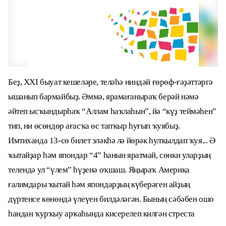
Беҙ, XXI быуат кешеләре, теләһә ниндәй ғөрөф-ғәҙәттәргә
ышанып бармайбыҙ. Әммә, ярамағаныраҡ берәй нәмә
әйтеп ысҡындырһаҡ “Аллам һаҡлаһын”, йә “күҙ теймәһен”
тип, ни өсөндөр ағасҡа өс тапҡыр һуғып ҡуябыҙ.
Имтиханда 13-сө билет эләкһә лә йөрәк һулҡылдап ҡуя... Ә
ҡытайҙар һәм япондар “4” һанын яратмай, сөнки уларҙың
телендә ул “үлем” һүҙенә оҡшаш. Яңыраҡ Америка
ғалимдары ҡытай һәм япондарҙың күберәген айҙың
дүртенсе көнөндә үлеүен билдәләгән. Бының сәбәбен ошо
һандан ҡурҡыу арҡаһында кисерелеп килгән стреста