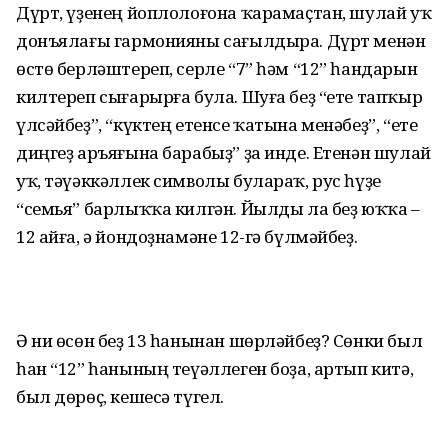
Дүрт, үҙенең йоплолоғона ҡарамаҫтан, шулай уҡ
донъялағы гармонияны сағылдыра. Дүрт менән
өстө берләштереп, серле “7” һәм “12” һандарын
килтереп сығарырға була. Шуға беҙ “ете тапҡыр
үлсәйбеҙ”, “күктең етенсе ҡатына менәбеҙ”, “ете
диңгеҙ аръяғына барабыҙ” ҙа инде. Етенән шулай
уҡ, тәүәккәллек символы булараҡ, рус һүҙе
“семья” барлыҡҡа килгән. Йылды ла беҙ юҡҡа –
12 айға, ә йондоҙнамәне 12-гә бүлмәйбеҙ.
Ә ни өсөн беҙ 13 һанынан шөрләйбеҙ? Сөнки был
һан “12” һанының теүәллеген боҙа, артып китә,
был дөрөҫ, кешесә түгел.