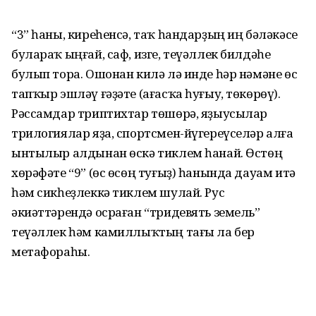
“3” һаны, киреһенсә, таҡ һандарҙың иң бәләкәсе
булараҡ ыңғай, саф, изге, теүәллек билдәһе
булып тора. Ошонан килә лә инде һәр нәмәне өс
тапҡыр эшләү ғәҙәте (ағасҡа һуғыу, төкөрөү).
Рәссамдар триптихтар төшөрә, яҙыусылар
трилогиялар яҙа, спортсмен-йүгереүселәр алға
ынтылыр алдынан өскә тиклем һанай. Өстөң
хөрәфәте “9” (өс өсөң туғыҙ) һанында дауам итә
һәм сикһеҙлеккә тиклем шулай. Рус
әкиәттәрендә осраған “тридевять земель”
теүәллек һәм камиллыҡтың тағы ла бер
метафораһы.