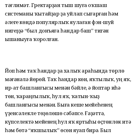
тәғлимәт. Гректарҙан тыш шуға оҡшаш
системаны ҡытайҙар ҙа уйлап сығарған һәм
әлеге көндә популярлыҡ яулаған фэн-шуй
нигеҙҙә “был донъяға һандар баш” тигән
ышаныуға ҡоролған.
Йоп һәм таҡ һандар ҙа халыҡ араһында төрлө
мәғәнәлә йөрөй. Таҡ һандар көн, яҡтылыҡ, уң яҡ,
ир-ат башланғысы менән бәйле, ә йоптар иһә
төн, ҡараңғылыҡ, һул яҡ, ҡатын-ҡыҙ
башланғысы менән. Быға кеше мейеһенең
үҙенсәлекле төҙөлөшө сәбәпсе. Ғәҙәттә,
күпселектә мейенең һул яҡ яртыһы өҫтөнлөк итә
һәм бөтә “яҡшылыҡ” өсөн яуап бирә. Был