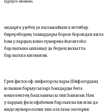
күрергә мөмкин.
Һандарға үҙебеҙ ҙә аңламайынса иғтибар
биреүебеҙҙең тамырҙары борон-борондан килә
һәм уларҙың кеше ғүмеренә йоғонтоһо
барлығына ышаныу ҙа беҙҙең ваҡытта
барлыҡҡа килмәгән.
Грек философ-пифагорсылары (Пифагорҙың
юлынан барыусылар) һандарҙы бөтә
кешелектең башланғысы тип һанаған. Нәҡ
уларҙың фәлсәфәһенән барлыҡҡа килгән дә
инде нумерология тип аталған эзотерик