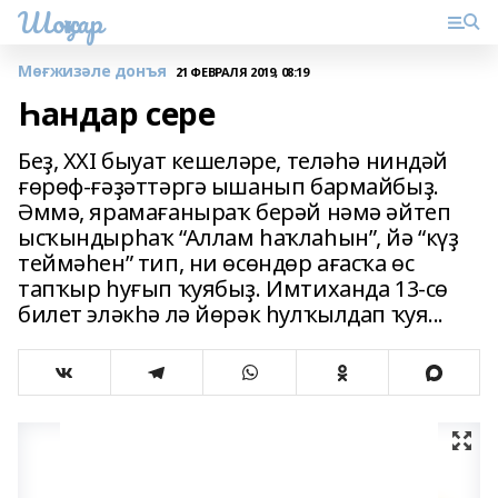
Шоңҡар
Мөғжизәле донъя
21 ФЕВРАЛЯ 2019, 08:19
Һандар сере
Беҙ, XXI быуат кешеләре, теләһә ниндәй
ғөрөф-ғәҙәттәргә ышанып бармайбыҙ.
Әммә, ярамағаныраҡ берәй нәмә әйтеп
ысҡындырһаҡ “Аллам һаҡлаһын”, йә “күҙ
теймәһен” тип, ни өсөндөр ағасҡа өс
тапҡыр һуғып ҡуябыҙ. Имтиханда 13-сө
билет эләкһә лә йөрәк һулҡылдап ҡуя...