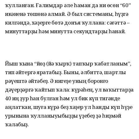
ҡулланған. Ғалимдар әле һаман да ни өсөн “60”
икәненә төшөнә алмай. Ә был системаны, һүҙгә
килгәндә, хәҙерге бөтә донъя ҡуллана: сәғәттә –
минуттарҙы һәм минутта секундтарҙы һанай.
Йыш ҡына “йөҙ (йә ҡырҡ) тапҡыр ҡабатланым”,
тип әйтергә яратабыҙ. Быны, әлбиттә, шартлы
рәүештә әйтәбеҙ. Ә нигеҙе уның боронғо
дәүерҙәргә ҡайтып ҡала: күрәһең, ул ваҡыттарҙа
40 иң ҙур һан булған һәм ул бик күп тигәнде
аңлатҡан, шуға күрә беҙ хәҙер ул һанды күп һүҙе
урынына ҡулланыуыбыҙҙы үҙебеҙ ҙә һиҙмәй
ҡалабыҙ.