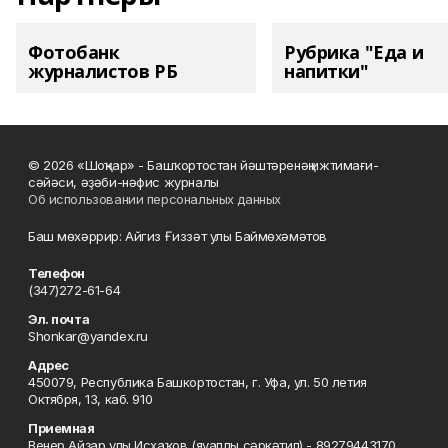
Фотобанк
Рубрика "Еда и
журналистов РБ
напитки"
© 2026 «Шоңҡар» - Башҡортостан йәштәренәң ижтимағи-
сәйәси, әҙәби-нәфис журналы
Об использовании персональных данных
Баш мөхәррир: Айгиз Ғиззәт улы Баймөхәмәтов
Телефон
(347)272-61-64
Эл. почта
Shonkar@yandex.ru
Адрес
450079, Республика Башкортостан, г. Уфа, ул. 50 летия
Октября, 13, каб. 910
Приемная
Венер Айҙар улы Исхаҡов (яуаплы сәркәтип) - 89279443170