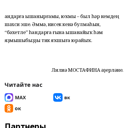
Һандарға ышанырғамы, юҡмы – был һәр кемдең
шәхси эше. Әммә, нисек кенә булмаһын,
“бәхетле” һандарға ғына ышанайыҡ һәм
яҙмышыбыҙҙы тик яҡшыға юрайыҡ.
Лилиә МОСТАФИНА әҙерләне.
Читайте нас
Партнеры