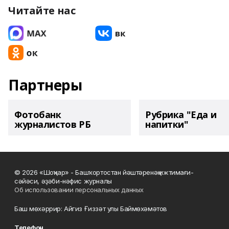
Читайте нас
Партнеры
Фотобанк
Рубрика "Еда и
журналистов РБ
напитки"
© 2026 «Шоңҡар» - Башҡортостан йәштәренәң ижтимағи-
сәйәси, әҙәби-нәфис журналы
Об использовании персональных данных
Баш мөхәррир: Айгиз Ғиззәт улы Баймөхәмәтов
Телефон