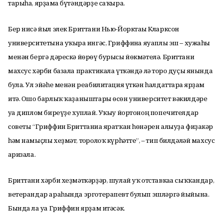
тарыһа, ярҙамға бүтәндәрҙе саҡыра.
Бер нисә йыл элек Бриттани Нью-Йорктағы Кларксон
университетына уҡырға ингәс, Гриффинға яуаплы эш – хужаһы
менән бергә дәрескә йөрөү бурысы йөкмәтелә. Бриттани
махсус хәрби базала практикала үткәндә лә тоғро дуҫы янында
була. Ул эйәһе менән реабилитация үткән һалдаттарға ярҙам
итә. Ошо барлыҡ ҡаҙаныштары өсөн университет вәкилдәре
уға диплом биреүҙе хуплай. Уҡыу йортоноң попечителдар
советы “Гриффин Бриттаниға яратҡан һөнәрен алыуҙа фиҙакәр
һәм намыҫлы хеҙмәт, тоғролоҡ күрһәтте”, – тип билдәләй махсус
ғаризала.
Бриттани хәрби хеҙмәткәрҙәр, шулай уҡ отставкаға сыҡҡандар,
ветерандар араһында эрготерапевт булып эшләргә йыйына.
Бында ла уға Гриффин ярҙам итәсәк.