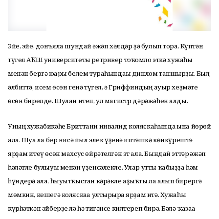
Эйе, эйе, донъяла шундай ғәжәп хәлдәр ҙә булып тора. Күптән
түгел АҠШ университеты ретривер тоҡомло эткә хужаһы
менән бергә юғары белем тураһындағы диплом тапшырҙы. Был,
әлбиттә, исем өсөн генә түгел, ә Гриффиндың ауыр хеҙмәте
өсөн бирелде. Шулай итеп, ул магистр дәрәжәһен алды.
Уның хужабикәһе Бриттани инвалид коляскаһында ғына йөрөй
ала. Шуға ла бер нисә йыл элек үҙенә иптәшкә көнкүрештә
ярҙам итеү өсөн махсус өйрәтелгән эт ала. Бындай эттәр ғәжәп
һәләтле булыуы менән үҙенсәлекле. Улар утты ҡабыҙҙа һәм
һүндерә ала, һыуытҡыстан кәрәкле аҙыҡты ла алып бирергә
мөмкин, кешегә коляскаға ултырырға ярҙам итә. Хужаһы
күрһәткән әйберҙе лә һә тигәнсе килтереп бирә. Бәлә-ҡазаға