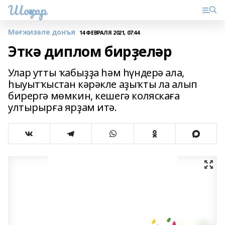
Шоңҡар
Мөғжизәле донъя
14 ФЕВРАЛЯ 2021, 07:44
Эткә диплом бирҙеләр
Улар утты ҡабыҙҙа һәм һүндерә ала,
һыуытҡыстан кәрәкле аҙыҡты ла алып
бирергә мөмкин, кешегә коляскаға
ултырырға ярҙам итә.