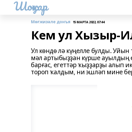
Шоңҡар
Мөғжизәле донъя
15 МАРТА 2022, 07:44
Кем ул Хызыр-И
Ул көндө лә күңелле булды. Уйын
мәл артыбыҙҙан күрше ауылдың егет
барғас, егеттәр ҡыҙҙарҙы алып ик
тороп ҡалдым, ни эшләп мине бе