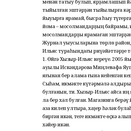
менән татыу булып, ярҙамлашып йә
тыйылған эштәрҙән тыйылырға кәрә
йыуырға ярамай, бысраҡ һыу түгерг
йома – мосолмандарҙың байрамы, иң
мосолмандарҙы ярамаған эштәрҙән 
Журнал уҡыусыларына төрлө районд
Ильяс тураһындағы риүәйәттәрҙе тә
1. Өйгә Хызыр-Ильяс кереүе. 2005 
ауылы Искәндәрова Миңлевафа Яҡуп ҡ
яғынан бер алама ғына кейенгән кеш
Сыҡһам, икмәкте күтәрмәлә ҡалдыр
булғанын, ти. Хызыр-Ильяс ҡайсаҡ иң
ла бер хәл булған. Магазинға берәү 
ҡаза килеп ултыра, хәҙер һәләк була
биргән икән, теге икмәкте өҫкә алып 
хәйер икән.