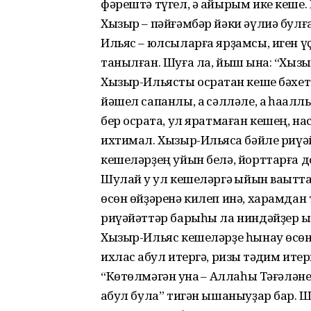
фәрештә түгел, ә айырым ике кеше.
Хызыр – пәйғәмбәр йәки әүлиә булғ
Ильяс – юлсыларға ярҙамсы, иген үҫ
танылған. Шуға ла, йыш ҡына: “Хыз
Хызыр-Ильясты осратҡан кеше бәхетл
йәшел сапанлы, аҡ сәлләле, аҡ һаҡал
бер осраҡта, ул яратмаған кешең, н
ихтимал. Хызыр-Ильясҡа бәйле риүә
кешеләрҙең уйын белә, йорттарға до
Шулай уҡ ул кешеләргә ҡыйын ваҡыт
өсөн өйҙәренә килеп инә, харамдан 
риүәйәттәр барыһы ла ниндәйҙер 
Хызыр-Ильяс кешеләрҙе һынау өсөн 
ихлас ҡабул итергә, ризыҡ тәҡдим ите
“Көтөлмәгән ҡунаҡ – Аллаһы Тәғәлә
ҡабул була” тигән ышаныуҙар бар. Ш