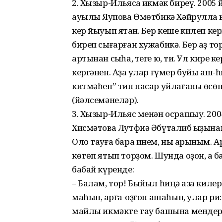
2. Хызыр-Ильясҡа икмәк биреү. 200
ауылы Яҡупова Өмөтбикә Хәйрулла ҡы
кер йыуып ятҡан. Бер кеше килеп ке
биреп сығарған хужабикә. Бер аҙ тор
артынан сыҡһа, теге юҡ, ти. Ул кире 
кергәнен. Аҙаҡ улар ғүмер буйы аш-
китмәһен” тип насар уйлағаны өсөн
(йәлсемәнеләр).
3. Хызыр-Ильяс менән осрашыу. 2
Хисмәтова Лутфиә Әбүталиб ҡыҙынан
Оло тауға бара инем, ныҡ арыным. Ар
көтөп ятып торҙом. Шунда оҙон, аҡ б
бабай күренде:
– Балам, тор! Быйыл һиңә ҡаза килер
маһын, ҡарға-ҡоҙғон ашаһын, улар ри
майлы икмәкте тау башына мендере