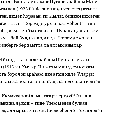
5 йылда Һарытау өлкәһе Пугачев районы Мәҡсүт
ҙынан (1926 й.). Фазих тигән кешенең ҡатыны
ргән, икмәк һораған, ти. Йылы, бешкән икмәген
ғас, ҡатын: “Керемде урлап китмәһен!” – тип
керһә, икмәге өйҙә ята икән. Шунан аңлаған кем
һыуға бай булдылар, ә шул “керемде урлап
 әйбергә бер ваҡытта ла ялсыманылар
004 йылда Тәтешле районы Шулған ауылы
 (1915 й.). Хызыр-Ильясты мин үҙем күрҙем.
тҡа боролоп ҡараһам, ике ҡатын килә. Уларҙы
ашлы йәшел таяҡҡа таянған, йәшел сапан кейгән
. Икмәккә май яғып, юғары ергә ҡуй! Эт аша­
зығына яҙһын, – тине. Үҙем менән булған
п, ҡалдырып киттем. Икенсеһендә Тәтешленән