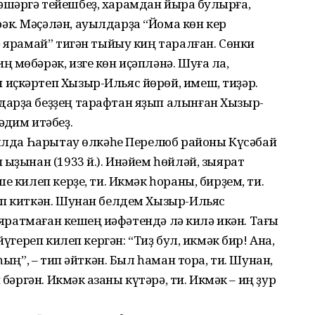
шәргә тейешбеҙ, харамдан йыраҡ булырға,
к. Мәҫәлән, ауылдарҙа “Йома көн кер
ә ярамай” тигән тыйыу киң таралған. Сөнки
 мөбәрәк, изге көн иҫәпләнә. Шуға ла,
иҫкәртеп Хызыр-Ильяс йөрөй, имеш, тиҙәр.
арҙа беҙҙең тарафтан яҙып алынған Хызыр-
ҡдим итәбеҙ.
йылда Һарытау өлкәһе Перелюб районы Күсәбай
ыҙынан (1933 й.). Инәйем һөйләй, зыярат
е килеп керҙе, ти. Икмәк һораны, бирҙем, ти.
ып киткән. Шунан белдем Хызыр-Ильяс
 яратмаған кешең ҡиәфәтендә лә килә икән. Тағы
йүгереп килеп кергән: “Тиҙ бул, икмәк бир! Ана,
һың”, – тип әйткән. Был һаман тора, ти. Шунан,
бәргән. Икмәк ҡазаны күтәрә, ти. Икмәк – иң ҙур