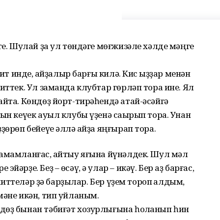
те. Шулай ҙа ул төндәге мөғжизәле хәлде мәңге
бит инде, ҡайҙалыр барғы килә. Кис ҡыҙҙар менән
иттек. Ул заманда клубтар гөрләп тора ине. Ял
айта. Көндөҙ йорт-тирәһендә атай-әсәйгә
ын кеүек ауыл клубы үҙенә саҡырып тора. Унан
ҙөрөп бейеүе әллә ҡайҙа яңғырап тора.
амамланғас, ҡайтыу яғына йүнәлдек. Шул мәл
әрҙе. Беҙ – өсәү, ә улар – икәү. Бер аҙ барғас,
 киттеләр ҙә барҙылар. Бер үҙем тороп ҡалдым,
мәне икән, тип уйланым.
дөҙ бынан тәбиғәт хозурлығына һоҡланып һин