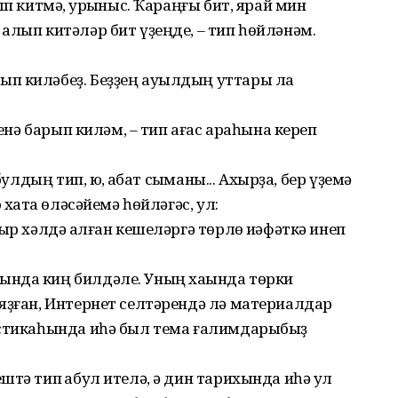
п китмә, ҡурҡыныс. Ҡараңғы бит, ярай мин
алып китәләр бит үҙеңде, – тип һөйләнәм.
п киләбеҙ. Беҙҙең ауылдың уттары ла
генә барып киләм, – тип ағас араһына кереп
улдың тип, юҡ, ҡабат сыҡманы... Ахырҙа, бер үҙемә
 хаҡта өләсәйемә һөйләгәс, ул:
ыр хәлдә ҡалған кешеләргә төрлө ҡиәфәткә инеп
нда киң билдәле. Уның хаҡында төрки
яҙған, Интернет селтәрендә лә материалдар
истикаһында иһә был тема ғалим­дарыбыҙ
тә тип ҡабул ителә, ә дин тарихында иһә ул