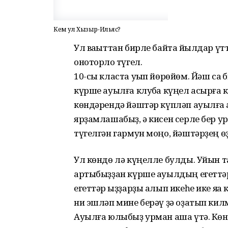
Кем ул Хызыр-Ильяс?
Ул ваҡыттан бирле байтаҡ йылдар үт
оноторлоҡ түгел.
10-сы класта уҡып йөрөйөм. Йәш саҡ 
күрше ауылға клубҡа күңел асырға к
көндәрендә йәштәр күпләп ауылға ҡ
ярҙамлашабыҙ, ә кисен серле бер ур
түгелгән гармун моңо, йәштәрҙең өҙ
Ул көндө лә күңелле булды. Уйын т
артыбыҙҙан күрше ауылдың егеттәре эй
егеттәр ҡыҙҙарҙы алып икеһе ике яҡҡа
ни эшләп мине берәү ҙә оҙатып кил
Ауылға юлыбыҙ урман аша үтә. Көн