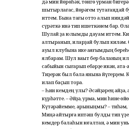
дә мин йөрөһәк, төнгө урман биге
шытырлағас, йөрәгем туҡтағандай б
иттем. Бына тағы ҡотто алып ниндәйҙ
сүрәткә инә тип ишеткәнем бар. Өл
Шулай ҙа юлымды дауам иттем. Кире 
ҡалтыранып, иларҙай булып киләм. 
ауыл клубына ике аяғымдың береһен
ялбарам. Шул ваҡыт бер баланың и
сабыйын сығарып ебәрҙе икән, ата-
Тиҙерәк был бала янына йүгерҙем. 
илап баҫып тора.
– Һин кемдең улы? Әсәйҙәрең ҡайҙа,
күрһәтте. – Әйҙә, ҡурҡма, мин һине ө
Күтәрәйемме, арыныңмы? – тиһәм, 
Миңә ҡайтырға иптәш булды тип үҙе
кемдер балаһын юғалтҡан, ә мин ун