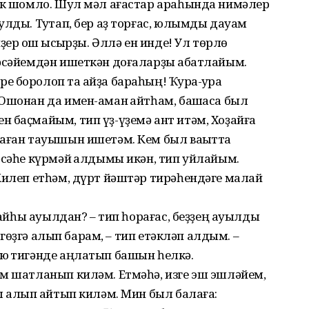
рәк шомло. Шул мәл ағастар араһында нимәлер
улды. Туҡтап, бер аҙ торғас, юлымды дауам
ер ҡош ҡысҡырҙы. Әллә ен инде! Ул төрлө
әсәйемдән ишеткән доғаларҙы ҡабатлайым.
боролоп та ҡайҙа бараһың! Ҡурҡа-ҡурҡа
Ошонан да имен-аман ҡайтһам, башҡаса был
 баҫмайым, тип үҙ-үҙемә ант итәм, Хоҙайға
лаған тауышын ишетәм. Кем был ваҡытта
әсәһе күрмәй ҡалдымы икән, тип уйлайым.
Килеп етһәм, дүрт йәштәр тирәһендәге малай
 ҡайһы ауылдан? – тип һорағас, беҙҙең ауылды
йөгөҙгә алып барам, – тип етәкләп алдым. –
юҡ тигәнде аңлатып башын һелкә.
м шатланып киләм. Етмәһә, изге эш эшләйем,
ы алып ҡайтып киләм. Мин был балаға: