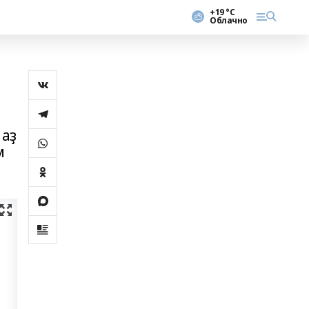
+19 °С
Облачно
 аҙ
м