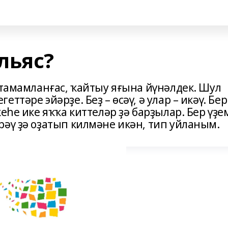
льяс?
 тамамланғас, ҡайтыу яғына йүнәлдек. Шул
тәре эйәрҙе. Беҙ – өсәү, ә улар – икәү. Бер
еһе ике яҡҡа киттеләр ҙә барҙылар. Бер үҙе
рәү ҙә оҙатып килмәне икән, тип уйланым.