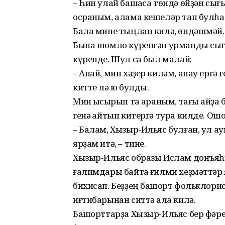
– Һин улай башҡаса төндә өйҙән сығы
осраным, алама кешеләр тап булһа 
Бала мине тыңлап килә, өндәшмәй.
Бына шомло күренгән урманды сығы
күренде. Шул саҡ был малай:
– Апай, мин хәҙер киләм, анау ергә 
китте лә юҡ булды.
Мин ҡысҡырып та ҡараным, тағы ҡайҙа б
генә ҡайтып китергә тура килде. Ошо
– Балам, Хызыр-Ильяс булған, ул ау
ярҙам итә, – тине.
Хызыр-Ильяс образы Ислам донъяһы
ғалимдары байтаҡ ғилми хеҙмәттәр 
бихисап. Беҙҙең башҡорт фольклор
иғтибарынан ситтә ҡала килә.
Башҡорттарҙа Хызыр-Ильяс бер фәреш