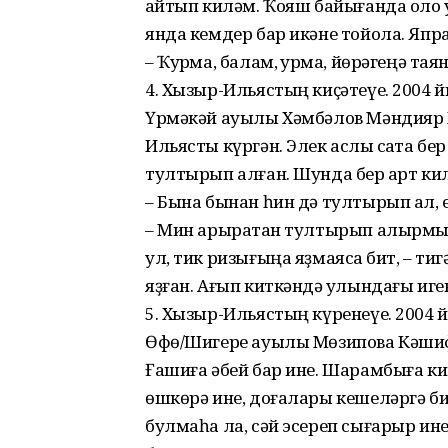
ҡайтып киләм. Ҡояш байығанда оло 
янда кемдер бар икәне тойола. Япра
– Ҡурҡма, балам, ҡурҡма, йөрәгеңә та
4. Хызыр-Ильястың киҫәтеүе. 2004 
Үрмәкәй ауылы Хәмбәлов Мәндияр Х
Ильясты күргән. Элек аслыҡ саҡта бер
тултырып алған. Шунда бер ҡарт киле
– Бына бынан һин дә тултырып ал, ет
– Мин арыраҡтан тултырып алырмын,
ул, тик ризығыңа яҙмаясаҡ бит, – ти
яҙған. Ағып киткәндә ҡулындағы игене
5. Хызыр-Ильястың күренеүе. 2004 
Өфө/Шигере ауылы Мөзипова Кәшифә
Ғашиға әбей бар ине. Шарамбыға ки
өшкөрә ине, доғалары кешеләргә би
булмаһа ла, сәй эсереп сығарыр ине.