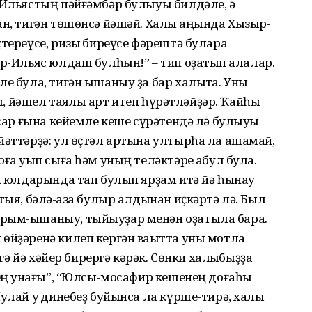
 Ильястың пәйғәмбәр булыуы билдәле, ә
ан, тигән төшөнсә йәшәй. Халыҡ аңында Хызыр-
тереүсе, ризыҡ биреүсе фәрештә булараҡ
ыр-Ильяс юлдаш булһын!” – тип оҙатып ҡалалар.
е була, тигән ышаныу ҙа бар халыҡта. Уны
лы, йәшел таяҡлы ҡарт итеп һүрәтләйҙәр. Ҡайһы
асар ғына кейемле кеше сүрәтендә лә булыуы
йәттәрҙә: ул өҫтәл артына ултырһа ла ашамай,
ға уҡып сыға һәм уның теләктәре ҡабул була.
та юлдарында тап булып ярҙам итә йә һынау
тыя, бәлә-ҡаза булыр алдынан иҫкәртә лә. Был
ырым-ышаныу, тыйыуҙар менән оҙатыла бара.
өйҙәренә килеп кергән ваҡытта уны мотлаҡ
ргә йә хәйер бирергә кәрәк. Сөнки халҡыбыҙҙа
нең ҡунағы”, “Юлсы-мосафир кешенең доғаһы
улай уҡ динебеҙ буйынса ла күрше-тирә, халыҡ