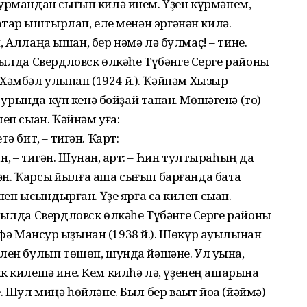
урмандан сығып килә инем. Үҙен күрмәнем,
ҡтар ҡыштырлап, еле менән эргәнән килә.
ян, Аллаңа ышан, бер нәмә лә булмаҫ! – тине.
йылда Свердловск өлкәһе Түбәнге Серге районы
әмбәл улынан (1924 й.). Ҡәйнәм Хызыр-
 урында күп кенә бойҙай тапҡан. Мөшәгенә (тоҡ)
п сыҡҡан. Ҡәйнәм уға:
ә бит, – тигән. Ҡарт:
 – тигән. Шунан, ҡарт: – Һин тултыраһың да
гән. Ҡарсыҡ йылға аша сығып барғанда бата
н ысҡындырған. Үҙе ярға саҡ килеп сыҡҡан.
йылда Свердловск өлкәһе Түбәнге Серге районы
 Мансур ҡыҙынан (1938 й.). Шөкүр ауылынан
лен булып төшөп, шунда йәшәне. Ул уҡына,
к килешә ине. Кем килһә лә, үҙенең ашарына
 Шул миңә һөйләне. Был бер ваҡыт йоҡа (йәймә)