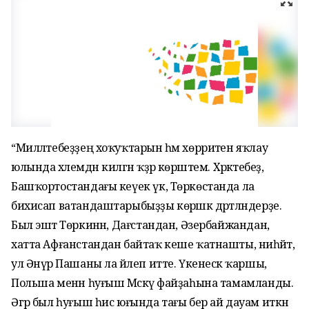
“Милләтебеҙҙең хоҡуҡтарын һәм хөрриәтен яҡлау
юлында хәлемдән килгән ҡәҙәр көрәштем. Хәрәкәтебеҙ,
Башҡортостандағы кеүек үк, Төркөстанда ла
бихисап ватандаштарыбыҙҙы көрәшкә дәртләндерҙе.
Был эштә Төркиәнән, Дағстандан, Әзербайжандан,
хатта Афғанстандан байтаҡ кеше ҡатнашты, ниһәйәт,
ул Әнүәр Пашаны ла йәлеп итте. Үкенескә ҡаршы,
Польша менән һуғыш Мәскәү файҙаһына тамамланды.
Әгәр был һуғыш һис юғында тағы бер ай дауам иткән