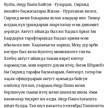
булһа, Әнүәр Паша Байсун - Ғузарҙан, ә Сәмәрҡәнд
вилайәте баҫмасылары Жизак – Нуратанан килеп,
Сәмәрҡәнд менән Бохараны яулап алырҙар ине. Тимер
юлдың күп урындарын шартлатыу өсөн динамит
әҙерләнде. Август айында был юл Ҡыҙыл Арват һәм
Һырдаръя тарафтарында Ҡыҙыл армия өсөн
ябыласаҡ ине. Ҡыҙғанысҡа ҡаршы, Мәскәү ҙур хәрби
көстәрҙе был яҡҡа йүнәлтеү мөмкинлеге тапты.
Хәлебеҙ август айында тамам кирегә китеүгә
ҡарамаҫтан, мин көрәште дауам итеү, бөгөн Шәһрисәбз
һәм Сәмәрҡәнд тарафы баҫмаларын, башҡорт, татар һәм
ҡаҙаҡ офицерҙарын август аҙағында байсун
өлкәһендә туплап, уларҙың Әнүәр Паша менән
берләшеүен тәьмин итеү менән шөғөлләнә инем. Әммә
ваҡиғалар тиҫкәрегә юл алды. Әнүәр Паша һуғышта
шәһит булды. Тап шул ваҡытта (сентябрҙә) Ташкентта