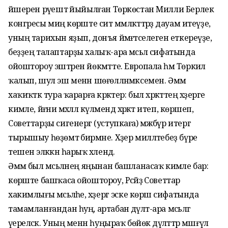
йәшерен рәүештә йыйылған Төркөстан Милли Берлек
конгресы миңә көрәште сит мәмләкәттәрҙә дауам итеүҙе,
уның тарихын яҙып, донъя йәмәғәтселегенә еткереүҙе,
беҙҙең талаптарҙы халыҡ-ара мәсьәлә сифатында
ойоштороу эштәрен йөкмәтте. Европала һәм Төркиәлә
ҡалып, шул эш менән шөғөлләнмәксемен. Әммә
хаҡиҡәткә тура ҡарарға кәрәктер: был хәрәкәттең хәҙерге
кимәле, йәғни мәхәллә күләмендә хәрәкәт итеп, көрәшеп,
Советтарҙы сигенергә (уступкаға) мәжбүр итергә
тырышыу һөҙөмтә бирмәне. Хәҙер милләтебеҙ бүре
тешенә эләккән һарыҡ хәлендә.
Әммә был мәсьәләнең яңынан башланасаҡ кимәле бар:
көрәште башҡаса ойоштороу, Рәсәйҙә Советтар
хакимлығы мәсьәләһе, хәҙергә эске көрәш сифатында
тамамланғандан һуң, артабан дәүләт-ара мәсьәләгә
әүереләсәк. Уның менән һуңыраҡ бөйөк дәүләттәр мәшғүл