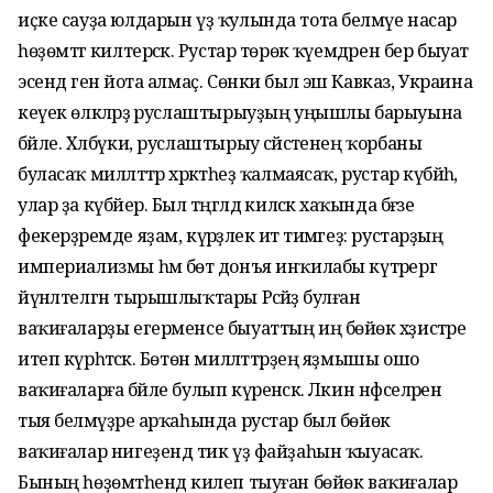
иҫке сауҙа юлдарын үҙ ҡулында тота белмәүе насар
һөҙөмтәгә килтерәсәк. Рустар төрөк ҡәүемдәрен бер быуат
эсендә генә йота алмаҫ. Сөнки был эш Кавказ, Украина
кеүек өлкәләрҙә руслаштырыуҙың уңышлы барыуына
бәйле. Хәлбүки, руслаштырыу сәйәсәтенең ҡорбаны
буласаҡ милләттәр хәрәкәтһеҙ ҡалмаясаҡ, рустар күбәйһә,
улар ҙа күбәйер. Был тәңгәлдә киләсәк хаҡында бәғзе
фекерҙәремде яҙам, күрәҙәлек итә тимәгеҙ: рустарҙың
империализмы һәм бөтә донъя инҡилабы күтәрергә
йүнәлтелгән тырышлыҡтары Рәсәйҙә булған
ваҡиғаларҙы егерменсе быуаттың иң бөйөк хәҙистәре
итеп күрһәтәсәк. Бөтөн милләттәрҙең яҙмышы ошо
ваҡиғаларға бәйле булып күренәсәк. Ләкин нәфселәрен
тыя белмәүҙәре арҡаһында рустар был бөйөк
ваҡиғалар нигеҙендә тик үҙ файҙаһын ҡыуасаҡ.
Бының һөҙөмтәһендә килеп тыуған бөйөк ваҡиғалар