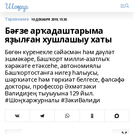
Шоңҡар
Тарихнамә
10 ДЕКАБРЯ 2019, 15:30
Бәғзе арҡадаштарыма
яҙылған хушлашыу хаты
Бөгөн күренекле сәйәсмән һәм дәүләт
эшмәкәре, Башҡорт милли-азатлыҡ
хəрəкəте етəксеһе, автономиялы
Башҡортостанға нигеҙ һалыусы,
шәрҡиәтсе һәм төркиәт белгесе, фәлсәфә
докторы, профессор Әхмәтзәки
Вәлидиҙең тыуыуына 129 йыл.
#Шоңҡаржурналы #ЗәкиВәлиди