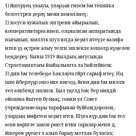
1) йәштәрҙең уҡыуы, уларҙан ғилем һәм техника
белгестәрен әҙерләү менән шөғөлләнеү;
2) хосуси хужалыҡ эштәренән айырылып,
кооперативтарға инеп, социализм аппаратында
нығынып, милләткә шул юлда хеҙмәт итеүҙе вазифа
итеп үҙ өҫтәренә алыу теләгән эшлекле кешеләр күңеленә
һеңдереү. Быны 1919 йылдың авгусында
Стәрлетамаҡтағы йыйылышта ла һөйләгәйнем;
3) дин һәм телебеҙҙе һаҡлауға ғәйрәт сарыф итеү. Иң
әшәке йәберләүҙәр ошо ике нигеҙҙә, йәғни дин һәм милли
тел өлкәһендә эшләнәсәк. Был тәңгәлдә һис бер ниндәй
ойошма йәшәтеп булмаҫ, сөнки ул Совет
учреждениелары тарафынан буйһондоролоп,
уларҙың мәнфәғәтенә хеҙмәт итәсәк. Шуға күрә дин һәм тел
өсөн көрәште закон рөхсәт иткән саралар менән дә,
йәшерен рәүештә лә алып барыу мотлаҡ буласаҡ;