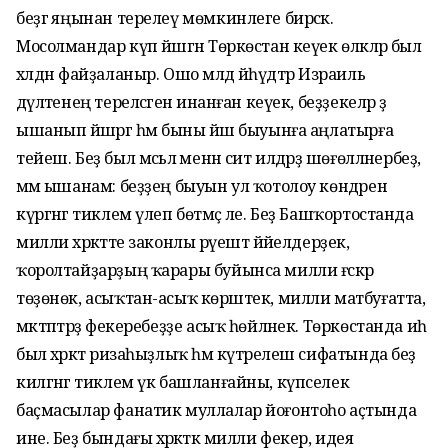
беҙгә яңынан терелеү мөмкинлеге бирәсәк.
Мосолмандар күп йәшәгән Төркөстан кеүек өлкәләр был
хәлдән файҙаланыр. Ошо мәлдә йәһүдтәр Израиль
дәүләтенең тереләсәгенә инанған кеүек, беҙҙекеләр ҙә
ышанып йәшәргә һәм быны йәш быуынға аңлатырға
тейеш. Беҙ был мәсьәлә менән сит илдәрҙә шөғөлләнербеҙ,
әммә ышанам: беҙҙең быуын ул ҡотолоу көндәрен
күргәнгә тиклем үлеп бөтмәҫ әле. Беҙ Башҡортостанда
милли хәрәкәтте законлы рәүештә йәйелдерҙек,
ҡоролтайҙарҙың ҡарары буйынса милли ғәскәр
төҙөнөк, асыҡтан-асыҡ көрәштек, милли матбуғатта,
мәктәптәрҙә фекеребеҙҙе асыҡ һөйләнек. Төркөстанда иһә
был хәрәкәт ризаһыҙлыҡ һәм күтәрелеш сифатында беҙ
килгәнгә тиклем үк башланғайны, күпселек
баҫмасылар фанатик муллалар йоғонтоһо аҫтында
ине. Беҙ бындағы хәрәкәткә милли фекер, идея