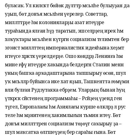
буласаҡ. Ул киләсәктә бөйөк дәүләттәр мәсьәләһе булыуҙан да
уҙып, бөтә донъя мәсьәләһенә әүерелер. Советтар,
милләттәрҙе һәм колонияларҙы азат итеүҙәре
тураһында ялған һүҙ таратып, эшселәрҙең ирек һәм
хоҡуҡтары мәсьәләһен күтәргән социализм тәғлимәтен бер
эгоист милләттең империалистик идеяһына хеҙмәт
итеүсе хәрәкәткә әүерелдерҙе. Ошо көндәрҙә Ленинға һәм
мине ғәфү итеүҙәре хаҡында белдергән Сталин менән
уның башҡа арҡадаштарына тапшырыу өсөн, шул
уҡ мәсьәләләр буйынса ике хат яҙып, Ташкентта ғөмүми
вәли булған Рудзутакка ебәрҙем. Уларҙың бынан һуң
үткәрәсәк сәйәсәтенең программаһы – Рәсәйҙең үҙендә генә
түгел, Европалағы һәм Азиялағы курше өлкәләрҙә лә рус
теле һәм мәҙәниәтенең хакимлығын тәьмин итеү. Бөтә
донъя милләттәрен социализм төҙөүгә саҡырыу ҙа –
шул маҡсатҡа өлгәшеүҙең бер сараһы ғына. Бөтә