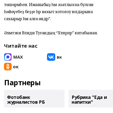
төшөрмәһен. Иманыбыҙ һәм азатлыҡҡа булған
һөйөүебеҙ беҙҙе һәр ваҡыт ҡотолоу юлдарына
саҡырыр һәм алға өндәр”.
Әхмәтзәки Вәлиди Туғандың “Хәтирәләр” китабынан.
Читайте нас
Партнеры
Фотобанк
Рубрика "Еда и
журналистов РБ
напитки"