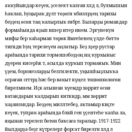
аҡҡуйындар кеүек, әҙселектә ҡалған хәлдә лә, булмышын
һаҡлап, һуңыраҡ дәүләт төҙөгән ҡәбиләләрҙең тарихы
беҙҙең өсөн таң ҡалырлыҡ ғибрәт. Быларҙы романдар
формаһында яҙып нәшер итер инем. Эргунекун
мифы бер ҡаһарман төрөк йәмғеһенең үлде-бөттө
тигәндән һуң терелеүен аңлатыр. Беҙ хәҙер рустар
араһында тарихи тормошобоҙҙоң иң ҡурҡыныс
дәүерен кисерһәк тә, асылда ҡурҡып торманыҡ. Мин
үҙем, боронғоларҙы белгәнлектән, уңышһыҙлыҡҡа
осраған сәғәттәрҙә һис бер ваҡыт күңел төшөнкөлөгөнә
бирелмәнем. Иҫкә алынған ҡәүемдәр хөрриәт өсөн
ватандарын ҡалдырып киткәндәр, әммә хөрриәт
ҡаҙанғандар. Беҙҙең милләтебеҙ, аҡтамыр киҫәге
кеүек, тупраҡ араһында бәләкәй генә үҫентеһе ҡалһа ла,
яңынан терелеп бөтөн баҡсаға таралыр. 1917-1922
йылдарҙа беҙгә күтәрелергә форсат бирелгән хәлдә лә