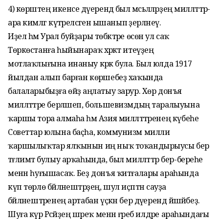
4) көрәштең икенсе дәүерендә был мәсьәләләрҙең милләттәр-
ара кимәлгә күтәреләсәгенә ышанып әҙерләнеү.
Иҙел һәм Урал буйҙары төбәктәре өсөн ул саҡ
Төркөстанға һыйынараҡ хәрәкәт итеүҙең
мотлаҡлығына инаныу кәрәк була. Был юлда 1917
йылдан алып барған көрәшебеҙ хаҡында
балаларыбыҙға өйҙә аңлатыу зарур. Хөр донъя
милләттәре берләшеп, большевизмдың таралыуына
ҡаршы тора алмаһа һәм Азия милләттәренең күбеһе
Советтар юлына баҫһа, коммунизм милли
ҡаршылыҡтар ялҡынын иң ныҡ тоҡандырыусы бер
тәғлимәт булыу арҡаһында, был милләттәр бер-береһе
менән һуғышасаҡ. Беҙ донъя ҡитғалары араһында
күп төрлө бәйләнештәрҙең, шул иҫәптән сауҙа
бәйләнештәренең артабан үҫкән бер дәүерендә йәшәйбеҙ.
Шуға күрә Рәсәйҙең шәреҡ менән ғәреб илдәре араһындағы