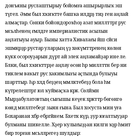
донъяны руслаштырыу бойомға ашырырлыҡ эш
түгел. Әммә был хәҡиҡәтте башҡа илдәрҙә тиҙ генә аңлай
алмаҫтар. Сөнки бойондороҡһоҙ азат милләттәргә рус
мәсьәләһенең ғәмәлдәге империалистик асылын
аңлатыуы ауыр. Быны хатта Хивалағы йәш сәйәси
эшмәкәрҙәр рустар уларҙың үҙ хөкүмәттәренең көлөн
күккә осороуҙарын дүрт ай элек аңламайҙар ине әле.
Бәлки, был хәҡиҡәттәрҙе аңлау өсөн һәр милләттән бер ни
тиклем ваҡыт рус хакимлығы аҫтында булыуы
шарттыр. Һәр хәлдә беҙҙең мәмләкәтебеҙҙә бола һәм
күтәрелештәргә юл ҡуймаҫҡа кәрәк. Сөләймән
Мырҙабулатовтың сығышы кеүек хәрәкәттәр бөгөнгө
көндә милләтебеҙгә зыян ғына. Был хосуста мин уға
Бохаранан хәбәр ебәргәйнем. Бәхеткә күрә, ҙур юғалтыуҙар
булманы шикелле. Хәҙер ҡулығыҙҙан килгән ҡәҙәр әһәмиәт
бирә торған мәсьәләләрегеҙ шулдыр: