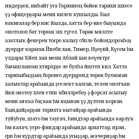
индерҙек, ниһайәт уға Төркиәнең бөйөк тарихи шәхесе
үҙ офицерҙары менән килеп ҡушылды. Был
ваҡиғалар бер нисә йылда, хатта бер-ике быуында
онотолоп бөтә торған эш түгел. Төрөк милләте
азатлыҡ фекеренә тоғро ҡалыу сәбәпле бойондороҡһоҙ
дәүерҙәргә ҡараған Йәнебәк хан, Тимер, Иҙеүкәй, Күсем һәм
улдары Ҡәйеп хан менән Аблай хан кеүектәргә
бағышланған хәтирәләрҙе әле булһа йәшәтеп килә. Хатта
тарихыбыҙҙың боронғо дәүерҙәрендә төрөк булмаған
халыҡтар араһында әҙселектә ҡалған, телен онотҡан
йәки онотоу хәленә еткән ҡәбиләләребеҙ ҙә форсат асылыу
менән аяҡҡа баҫҡан һәм яңынан үҙ дәүләтен ҡорған.
Бындайҙарҙан тарихта ҡытайҙар араһында
туйуһун, шато һәм таугач, һиндтар араһында ҡарлуҡ
һәм калач, уғро-финдар араһында арпаттар, иран,
ғәрәп һәм курдтар араһында уғыҙҙар, ағачериҙар һәм