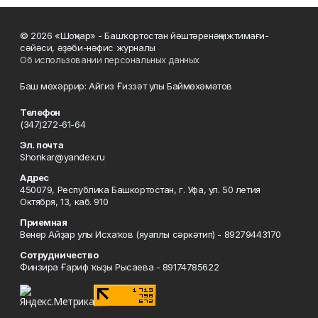
© 2026 «Шоңҡар» - Башҡортостан йәштәренәң ижтимағи-
сәйәси, әҙәби-нәфис журналы
Об использовании персональных данных
Баш мөхәррир: Айгиз Ғиззәт улы Баймөхәмәтов
Телефон
(347)272-61-64
Эл. почта
Shonkar@yandex.ru
Адрес
450079, Республика Башкортостан, г. Уфа, ул. 50 летия
Октября, 13, каб. 910
Приемная
Венер Айҙар улы Исхаҡов (яуаплы сәркәтип) - 89279443170
Сотрудничество
Финзира Ғариф ҡыҙы Рысаева - 89174785622