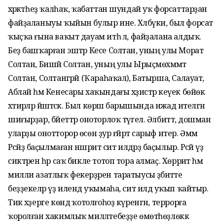
хәрәкәтһеҙ ҡалһаҡ, ҡабаттан шундай уҡ форсаттарҙан
файҙаланыуы ҡыйын булыр ине. Хәлбүки, был форсат
ҡыҫҡа ғына ваҡыт дауам итһә лә, файҙалана алдыҡ.
Беҙ башҡарған эштәр Кесе Солтан, уның улы Морат
Солтан, Бишәй Солтан, уның улы Ырыҫмөхәммәт
Солтан, Солтангәрәй (Ҡараһаҡал), Батырша, Салауат,
Аблай һәм Кенесары хаҡындағы хәҙистәр кеүек бөйөк
хәтирәләр йәшәтәсәк. Был көрәш барышында ижад ителгән
шиғырҙар, бәйеттәр оноторлоҡ түгел. Әлбиттә, дошман
уларҙы онотторор өсөн ҙур ғәйрәт сарыф итер. Әммә
Рәсәйҙә баҫылмаған нәшриәт сит илдәрҙә баҫылыр. Рәсәй үҙ
сиктәрен һәр саҡ бикле тотоп тора алмаҫ. Хөрриәт һәм
милли азатлыҡ фекерҙәрен таратыусы әҙәбиәтте
беҙҙекеләр үҙ илендә уҡымаһа, сит илдә уҡып ҡайтыр.
Тик хәҙерге көндә ҡотолғоһоҙ күренгән, террорға
ҡоролған хакимлыҡ милләтебеҙҙе өмөтһөҙлөккә