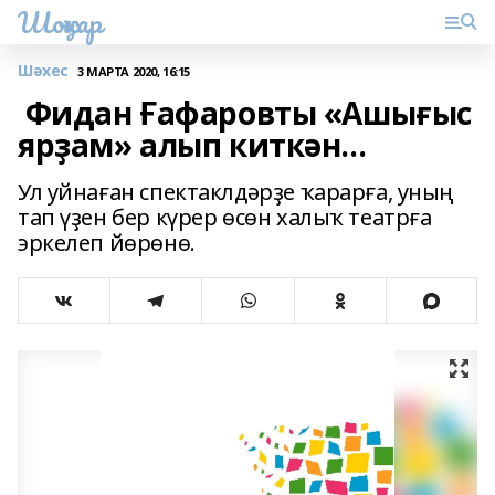
Шоңҡар
Шәхес
3 МАРТА 2020, 16:15
Фидан Ғафаровты «Ашығыс
ярҙам» алып киткән...
Ул уйнаған спектаклдәрҙе ҡарарға, уның
тап үҙен бер күрер өсөн халыҡ театрға
эркелеп йөрөнө.