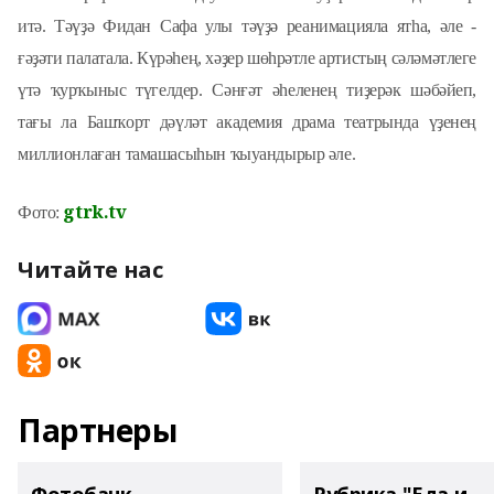
итә. Тәүҙә Фидан Сафа улы тәүҙә реанимацияла ятһа, әле -
ғәҙәти палатала. Күрәһең, хәҙер шөһрәтле артистың сәләмәтлеге
үтә ҡурҡыныс түгелдер. Сәнғәт әһеленең тиҙерәк шәбәйеп,
тағы ла Башҡорт дәүләт академия драма театрында үҙенең
миллионлаған тамашасыһын ҡыуандырыр әле.
gtrk.tv
Фото:
Читайте нас
Партнеры