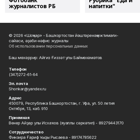
Фотобанк
Рубрика "Еда и
журналистов РБ
напитки"
© 2026 «Шоңҡар» - Башҡортостан йәштәренәң ижтимағи-
сәйәси, әҙәби-нәфис журналы
Об использовании персональных данных
Баш мөхәррир: Айгиз Ғиззәт улы Баймөхәмәтов
Телефон
(347)272-61-64
Эл. почта
Shonkar@yandex.ru
Адрес
450079, Республика Башкортостан, г. Уфа, ул. 50 летия
Октября, 13, каб. 910
Приемная
Венер Айҙар улы Исхаҡов (яуаплы сәркәтип) - 89279443170
Сотрудничество
Финзира Ғариф ҡыҙы Рысаева - 89174785622