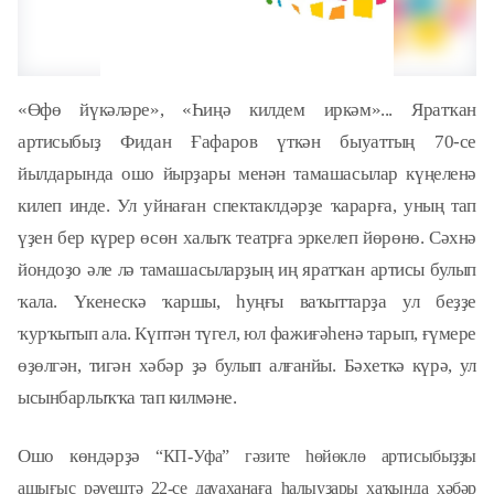
«Өфө йүкәләре», «Һиңә килдем иркәм»... Яратҡан
артисыбыҙ Фидан Ғафаров үткән быуаттың
70-
се
йылдарында ошо йырҙары менән тамашасылар күңеленә
килеп инде. Ул уйнаған спектаклдәрҙе ҡарарға, уның тап
үҙен бер күрер өсөн халыҡ театрға эркелеп йөрөнө. Сәхнә
йондоҙо әле лә тамашасыларҙың иң яратҡан артисы булып
ҡала. Үкенескә ҡаршы, һуңғы ваҡыттарҙа ул беҙҙе
ҡурҡытып ала. Күптән түгел, юл фажиғәһенә тарып, ғүмере
өҙөлгән, тигән хәбәр ҙә булып алғанйы. Бәхеткә күрә, ул
ысынбарлыҡҡа тап килмәне.
Ошо көндәрҙә
“КП-Уфа” гәзите һөйөклө артисыбыҙҙы
ашығыс рәүештә
22-се дауаханаға һалыуҙары хаҡында хәбәр