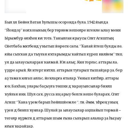
Был хәл Бөйөк Ватан һуғышы осоронда була. 1942 йылда
“Йондоҙ” колхозының бер төркөм кешеләре игенле ылау менән
Ырымбур өлкәһенә юл тота. Танылған яҙыусы Сәғит Агиштың
Сәйетбаба мәктәбендә уҡытып йөрөгән сағы. “Ҡалай йәтеш булды әле,
яйы сыҡҡан да тыуған яҡтарымды ҡайтып күреп киләйем” тип,
ул да ылаусыларҙан ҡалмай. Юл алыҫ. Килә торғас, аттары ла,
үҙҙәре арый. Ял итергә ниәтләп, аттарын туғарып тышайҙар ҙа, бер
аҙ тамаҡ ялғап алғас, йоҡларға яталар. Уянып китһәләр, аттары
юҡ. Баҡһаң, улары баҫыуға төшкән дә ҡарауылсылар бикләп
ҡуйған икән. Шул саҡ, русса иң арыу белгән кеше булараҡ, Сәғит
Агиш: “Ҡана үҙем барып һөйләшәйем әле “, ти. Әммә, ҡәһәрең уның
үҙен дә бикләп ҡуялар. Шулай ҙа ылаусылар аңшайып тормай –
тегеләр күрмәгән дә аттарын шым ғына сығарып алалар ҙа һыҙыу
яғын ҡарайҙар.