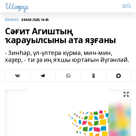
Шоңҡар
Шәхес
6 МАЯ 2020, 14:40
Сәғит Агиштың
ҡарауылсыны ата яҙғаны
- Зинһар, үл-үлтерә күрмә, мин-мин,
хәҙер, - ти ҙә иң яҡшы юртағын йүгәнләй.