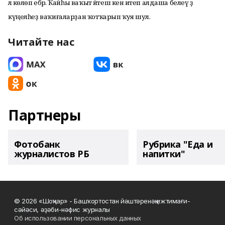
лә көлөп ебәрә. Ҡайһы ваҡыт йәтеш кенә итеп алдаша белеү ҙә
күңелһеҙ ваҡиғаларҙан ҡотҡарып ҡуя шул.
Читайте нас
Партнеры
Фотобанк
Рубрика "Еда и
журналистов РБ
напитки"
© 2026 «Шоңҡар» - Башҡортостан йәштәренәң ижтимағи-
сәйәси, әҙәби-нәфис журналы
Об использовании персональных данных