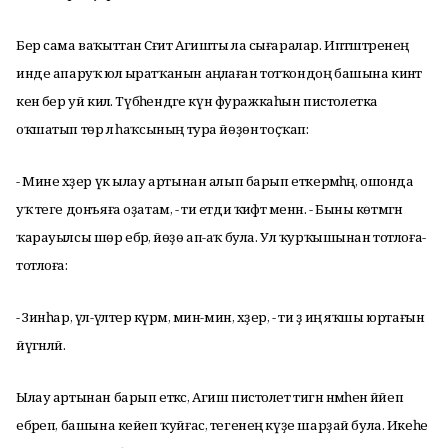
Бер сама ваҡыттан Сәғит Агишты ла сығаралар. Иптәштәренең
инде апаруҡ юл ыратҡанын аңлаған тотҡондоң башына кинәт
кенә бер уй килә. Түбәһендәге күн фуражкаһын пистолетка
оҡшатып төрә лә һаҡсының тура йөҙөнә тоҫҡап:
- Мине хәҙер үк ылау артынан алып барып еткермәһәң, ошонда
уҡ теге донъяға оҙатам, - ти етди ҡиәфәт менән. - Быны көтмәгән
ҡарауылсы шөр ебәрә, йөҙө ап-аҡ була. Ул ҡурҡышынан тотлоға-
тотлоға:
- Зинһар, үл-үлтерә күрмә, мин-мин, хәҙер, - ти ҙә иң яҡшы юртағын
йүгәнләй.
Ылау артынан барып еткәс, Агиш пистолет тигән нәмәһен йәйеп
ебәреп, башына кейеп ҡуйғас, тегенең күҙе шарҙай була. Икеһе