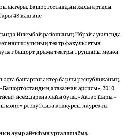
ры актеры, Башҡортостандың халыҡ артисы
бары 48 йәш ине.
артында Ишембай районының Ибрай ауылында
нғәт институтының театр факультетын
дәүләт башҡорт драма театры труппаһы менән
н оҫта башҡарған актер барлыҡ республиканың,
 «Башҡортостандың атҡаҙанған артисы», 2010
тисы» исемдәренә лайыҡ була. «Актер йыры –
ыҡ моңо» республика конкурсы лауреаты
ың ауыр ҡайғыһын уртаҡлашабыҙ.