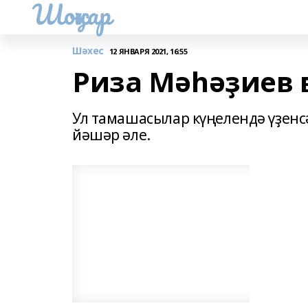
Шоңҡар
Шәхес
12 ЯНВАРЯ 2021, 16:55
Риза Мәһәҙиев 
Ул тамашасылар күңелендә үҙенс
йәшәр әле.