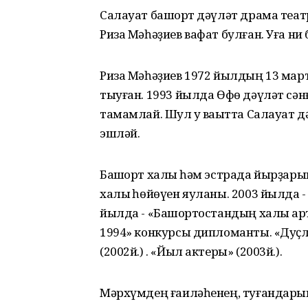
Салауат башҡорт дәүләт драма теат
Риза Мәһәҙиев вафат булған. Уға ни 
Риза Мәһәҙиев 1972 йылдың 13 м
тыуған. 1993 йылда Өфө дәүләт сә
тамамлай. Шул уҡ ваҡытта Салауат 
эшләй.
Башҡорт халыҡ һәм эстрада йырҙары
халыҡ һөйөүен яуланы. 2003 йылда -
йылда - «Башҡортостандың халыҡ ар
1994» конкурсы дипломанты. «Дуҫл
(2002й.) . «Йыл актеры» (2003й.).
Мәрхүмдең ғаиләһенең, туғандарын