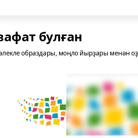
вафат булған
әлекле образдары, моңло йырҙары менән о