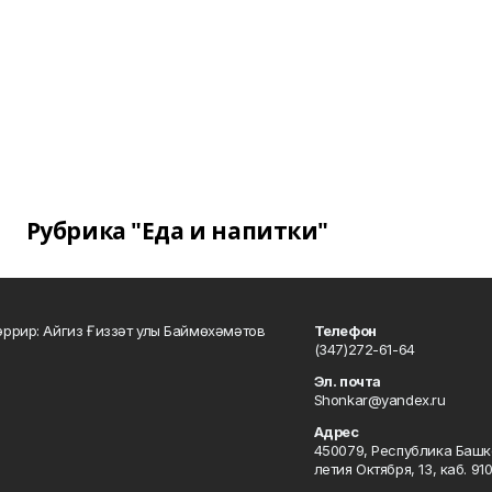
Рубрика "Еда и напитки"
ррир: Айгиз Ғиззәт улы Баймөхәмәтов
Телефон
(347)272-61-64
Эл. почта
Shonkar@yandex.ru
Адрес
450079, Республика Башкор
летия Октября, 13, каб. 91