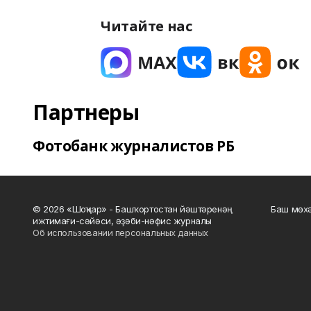
Читайте нас
Партнеры
Фотобанк журналистов РБ
© 2026 «Шоңҡар» - Башҡортостан йәштәренәң
Баш мөхә
ижтимағи-сәйәси, әҙәби-нәфис журналы
Об использовании персональных данных