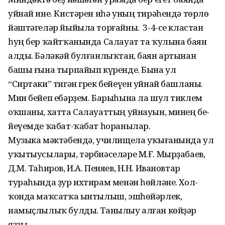
уйнай ине. Кистәрен иһә уның тирәһендә төрлө
йәштәгеләр йыйыла торғайны. Ә 3-4-се кластан
һуң бер ҡайтҡанында Салауат та ҡулына баян
алды. Бәләкәй булғанлыҡтан, баян артынан
башы ғына тырпайып күренде. Бына ул
“Сиртаки” тигән грек бейеүен уйнай башланы.
Мин бейеп ебәрҙем. Барыһына ла шул тиклем
оҡшаны, хатта Салауаттың уйнауын, минең бе­
йеүемде ҡабат-ҡабат һоранылар.
Музыка мәктәбендә, училищела уҡыға­нында ул
уҡытыу­сы­лары, тәрбиәселәре М.Ғ. Мырҙа­баев,
Д.М. Таһиров, И.А. Пеняев, Н.Н. Ивановтар
тураһында ҙур ихтирам менән һөйләне. Хол­
ҡонда маҡсатҡа ынтылыш, эш­һөйәрлек,
намыҫлылыҡ булды. Танылыу алған көйҙәр
яҙҙы.