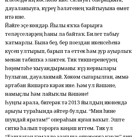
дауала­ныуға, күреү һәләтенең ҡайты­уына өмөт
итә ине.
Йәйге эҫе көндәр. Йылы яҡҡа барырға
теләүселәрҙең һаны ла байтаҡ. Билет табыу
ҡатмарлы. Бына беҙ, бер поездан икен­сеһенә
күсеп ултырып, барып та еттек һәм ҙур ауырлыҡ
менән табипҡа эләктек. Тик тикше­ренеүҙең
һөҙөмтәһе ҡыуандыр­маны: күҙ нервылары
һулыған, дауаланмай. Хөкөм сығарылған, әммә
артабан йәшәргә кәрәк ине. Һәм ул йәшәне,
намыҫлы һәм лайыҡлы йәшәне!
Һуңғы арала, бигерәк тә 2013 йылдың июнендә
арыуы тура­һында әйтер булды. “Мин һине
шундай яратам!” операһын яҙған ваҡыт. Эште
ситкә һалып торорға кәңәш иттем. Тик ул
“Башлаған ғәмәлде аҙағына еткерергә кәрәк” тип