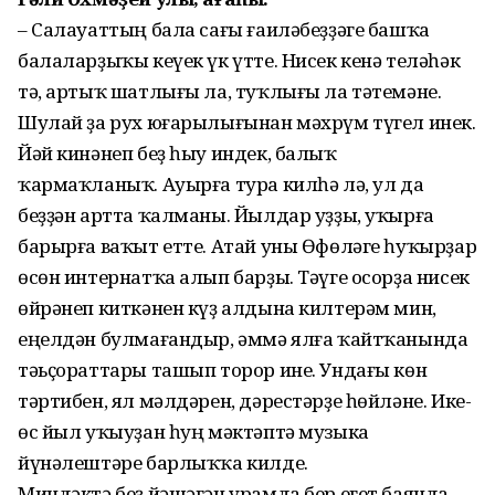
– Салауаттың бала сағы ғаиләбеҙҙәге башҡа
балаларҙыҡы кеүек үк үтте. Нисек кенә теләһәк
тә, артыҡ шатлығы ла, туҡлығы ла тәтемәне.
Шулай ҙа рух юғарылығынан мәхрүм түгел инек.
Йәй кинәнеп беҙ һыу индек, балыҡ
ҡармаҡланыҡ. Ауырға тура килһә лә, ул да
беҙҙән артта ҡалманы. Йылдар уҙҙы, уҡырға
барырға ваҡыт етте. Атай уны Өфөләге һуҡырҙар
өсөн интернатҡа алып барҙы. Тәүге осорҙа нисек
өйрәнеп киткәнен күҙ алдына килтерәм мин,
еңелдән булмағандыр, әммә ялға ҡайтҡанында
тәьҫораттары ташып торор ине. Ундағы көн
тәртибен, ял мәлдәрен, дәрес­тәрҙе һөйләне. Ике-
өс йыл уҡыуҙан һуң мәктәптә музыка
йүнәлештәре барлыҡҡа килде.
Миндәктә беҙ йәшәгән урамда бер егет баянда