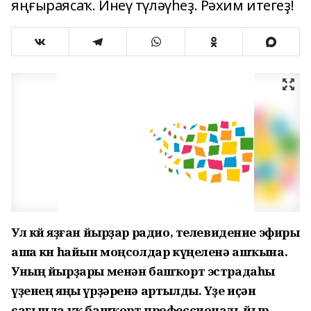
яңғыраясаҡ. Инеү түләүһеҙ. Рәхим итегеҙ!
Ул көй яҙған йырҙар радио, телевидение эфиры
аша көн һайын моңсолдар күңеленә ашҡына.
Уның йырҙары менән башҡорт эстрадаһы
үҙенең яңы үрҙәренә артылды. Үҙе иҫән
сағында уҡ башҡорт профессиональ йыр