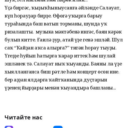
Үҫә биргәс, ҡыҙыҡһыныусанға әйләнде Салауат,
күп һорауҙар бирҙе. Өфөгә уҡырға барыу
тураһында баш ватып торманы, шунда уҡ
ризалашты. Ә музыка мәктәбенә ингәс, баян кәрәк
булып китте. Ғаилә ҙур, атай үҙе генә эшләй. Шул
саҡ “Ҡайҙан аҡса алырға?” тигән һорау тыуҙы.
Үгеҙҙе һуйып һатырға ҡарар иттек һәм шулай
эшләнек тә. Салауат ныҡ ҡыуанды. Баяны ла үҙе
хыялланғанса биш рәтле һәм концерт өсөн ине. Ә
бер аҙҙан ялдарға ҡайтҡанында дуҫтарын
үҙенең йырҙары менән ҡыуандыра башланы...
Читайте нас