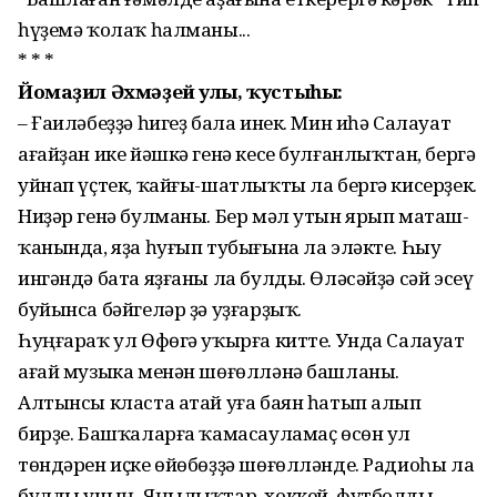
һүҙемә ҡолаҡ һалманы...
* * *
Йомаҙил Әхмәҙей улы, ҡустыһы:
– Ғаиләбеҙҙә һигеҙ бала инек. Мин иһә Салауат
ағайҙан ике йәшкә генә кесе булғанлыҡтан, бергә
уйнап үҫтек, ҡайғы-шатлыҡты ла бергә кисерҙек.
Ниҙәр генә булманы. Бер мәл утын ярып маташ­
ҡанында, яҙа һуғып тубығына ла эләкте. Һыу
ингәндә бата яҙғаны ла булды. Өләсәйҙә сәй эсеү
буйынса бәйгеләр ҙә уҙғарҙыҡ.
Һуңғараҡ ул Өфөгә уҡырға китте. Унда Салауат
ағай музыка менән шөғөлләнә башланы.
Алтынсы класта атай уға баян һатып алып
бирҙе. Башҡаларға ҡамасауламаҫ өсөн ул
төндәрен иҫке өйөбөҙҙә шөғөлләнде. Радиоһы ла
булды уның. Яңылыҡтар, хоккей, футболды