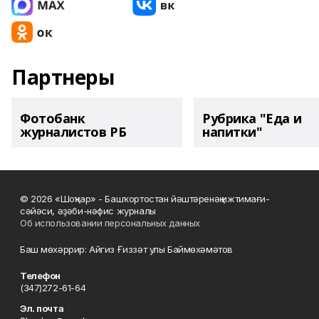
Партнеры
Фотобанк
Рубрика "Еда и
журналистов РБ
напитки"
© 2026 «Шоңҡар» - Башҡортостан йәштәренәң ижтимағи-
сәйәси, әҙәби-нәфис журналы
Об использовании персональных данных
Баш мөхәррир: Айгиз Ғиззәт улы Баймөхәмәтов
Телефон
(347)272-61-64
Эл. почта