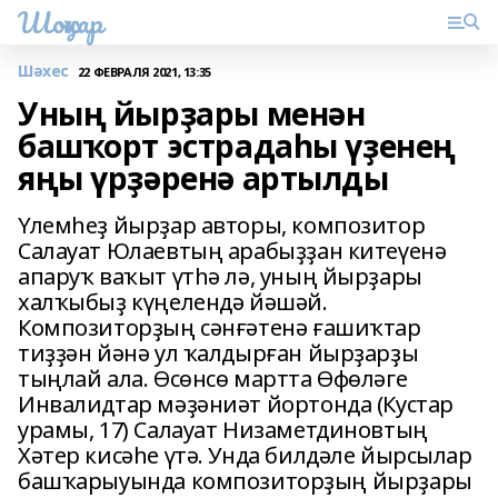
Шоңҡар
Шәхес
22 ФЕВРАЛЯ 2021, 13:35
Уның йырҙары менән
башҡорт эстрадаһы үҙенең
яңы үрҙәренә артылды
Үлемһеҙ йырҙар авторы, композитор
Салауат Юлаевтың арабыҙҙан китеүенә
апаруҡ ваҡыт үтһә лә, уның йырҙары
халҡыбыҙ күңелендә йәшәй.
Композиторҙың сәнғәтенә ғашиҡтар
тиҙҙән йәнә ул ҡалдырған йырҙарҙы
тыңлай ала. Өсөнсө мартта Өфөләге
Инвалидтар мәҙәниәт йортонда (Кустар
урамы, 17) Салауат Низаметдиновтың
Хәтер кисәһе үтә. Унда билдәле йырсылар
башҡарыуында композиторҙың йырҙары