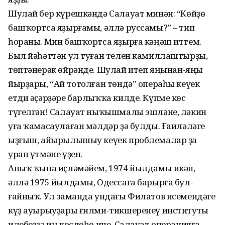
Шулай бер күрешкәндә Салауат минән: “Көйҙө
башҡортса яҙырғамы, әллә руссамы?” – тип
һораны. Мин башҡортса яҙырға кәңәш иттем.
Был йәһәттән ул туған телен камиллаштырҙы,
төптәнерәк өйрәнде. Шулай итеп яңынан-яңы
йырҙары, “Ай тотолған төндә” операһы кеүек
етди әҫәрҙәре барлыҡҡа килде. Күпме көс
түгелгән! Салауат ныҡышмалы эшләне, ләкин
уға ҡамасаулаған мәлдәр ҙә булды. Ғаиләләге
ыҙғыш, айырылышыу кеүек проблемалар ҙа
урап үтмәне үҙен.
Аныҡ ҡына иҫләмәйем, 1974 йылдамы икән,
әллә 1975 йылдамы, Одессаға барырға бул­
ғайныҡ. Ул заманда ундағы Филатов исемендәге
күҙ ауырыу­ҙары ғилми-тикшеренеү институты
илебеҙҙә иң көслөһө ине. Салауат операцияға,