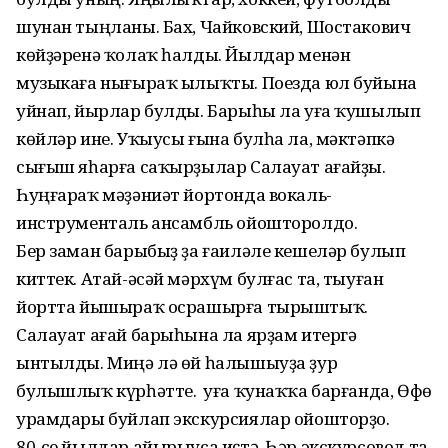
шунан тыңланы. Бах, Чайковский, Шостакович
көйҙәренә ҡолаҡ һалды. Йылдар менән
музыкаға нығыраҡ ылыҡты. Поезда юл буйына
уйнап, йырлар булды. Барыһы ла уға ҡушылып
көйләр ине. Уҡыусы ғына булһа ла, мәк­тәпкә
сығыш яһарға саҡырҙылар Салауат ағайҙы.
Һуңғараҡ мәҙә­ниәт йортонда вокаль-
инструменталь ансамбль ойошторолдо.
Бер заман барыбыҙ ҙа ғаиләле кешеләр булып
киттек. Атай-әсәй мәрхүм булғас та, тыуған
йортта йышыраҡ осрашырға тырыштыҡ.
Салауат ағай барыһына ла ярҙам итергә
ынтылды. Миңә лә өй һалышыуҙа ҙур
булышлыҡ күр­һәт­те. Ә уға ҡунаҡҡа барғанда, Өфө
урамдары буйлап экскурсиялар ойошторҙо.
80-се йылдар айырыуса иҫтә. Һәр экскурсовод та