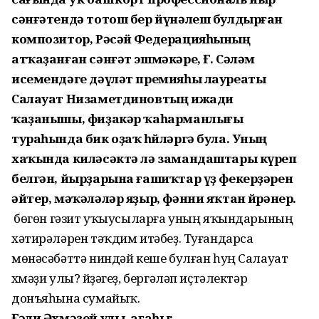
сәнғәтендә тотош бер йүнәлеш булдырған
композитор, Рәсәй Федерацияһының
атҡаҙанған сәнғәт эшмәкәре, Ғ. Сәләм
исемендәге дәүләт премияһы лауреаты
Салауат Низаметдиновтың ижади
ҡаҙанышы, фиҙакәр ҡаһарманлығы
тураһында бик оҙаҡ һөйләргә була. Уның
хаҡында киләсәктә лә замандаштары күреп
белгән, йырҙарына ғашиҡтар үҙ фекерҙәрен
әйтер, мәҡәләләр яҙыр, фәнни яҡтан өйрәнер.
Ә бөгөн гәзит уҡыусыларға уның яҡындарының
хәтирәләрен тәҡдим итәбеҙ. Туғандарса
мөнәсәбәттә ниндәй кеше булған һуң Салауат
Әхмәҙи улы? Әйҙәгеҙ, бергәләп иҫтәлектәр
донъяһына сумайыҡ.
Ғәли Әхмәҙей улы, ағаһы: