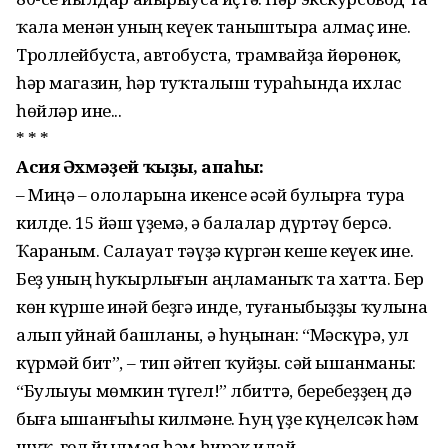
ҡала менән уның кеүек таныштыра алмаҫ ине.
Троллейбуста, авто­буста, трамвайҙа йөрөнөк,
һәр магазин, һәр туҡталыш тураһында ихлас
һөйләр ине...
* * *
Асия Әхмәҙей ҡыҙы, апаһы:
– Миңә – ололарына икенсе әсәй булырға тура
килде. 15 йәш үҙемә, ә балалар дүртәү берсә.
Ҡараным. Салауат тәүҙә күргән кеше кеүек ине.
Беҙ уның һуҡырлығын аңламаныҡ та хатта. Бер
көн күрше инәй беҙгә инде, туғаныбыҙҙы ҡулына
алып уйнай башланы, ә һуңынан: “Мәскүрә, ул
күрмәй бит”, – тип әйтеп ҡуйҙы. Әсәй ышанманы:
“Булыуы мөм­кин түгел!” Әлбиттә, беребеҙҙең дә
быға ышанғыһы килмәне. Һуң үҙе күңелсәк һәм
шуҡ, гел йылмая һәм һирәк илай...