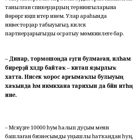
танылған спикерҙарҙың тернингыларына
йөрөргә кәңәш итер инем. Улар араһында
инвесторҙар табыуығыҙ, киләсәк
партнерҙарығыҙҙы осратыу мөмкинлеге бар.
– Динар, тормошоңда ғәҙәти булмаған, илһам
бирерҙәй хәлдәр байтаҡ – китап яҙырлыҡ
хатта. Нисек ҡорос арғымаҡлы булыуың
хаҡында һәм икмәкхана тарихын да бәйән итһәң
ине.
– Мәскәүҙәге 10000 һум һалып дуҫым менән
башлаған бизнесымды уңышлы һатҡандан һуң,