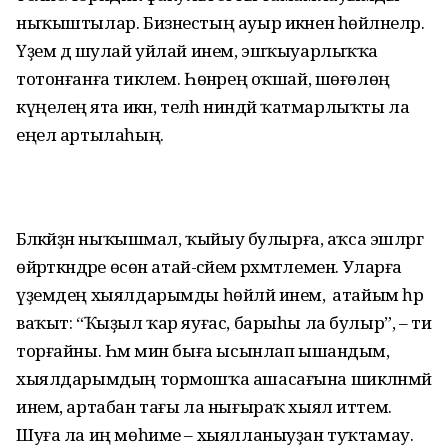
ныҡыштылар. Бизнестың ауыр икәнен һөйләнеләр.
Үҙем дә шулай уйлай инем, эшҡыуарлыҡҡа
тотонғанға тиклем. Һөнәрең оҡшай, шөғөлөң
күңелеңә ята икән, теләһә ниндәй ҡатмарлыҡты ла
еңел артылаһың.
Бәләкәйҙән ныҡышмал, ҡыйыу булырға, аҡса эшләргә
өйрәткәндәре өсөн атай-әсәйемә рәхмәтлемен. Уларға
үҙемдең хыялдарымды һөйләй инем, ә атайым һәр
ваҡыт: “Ҡыҙыл ҡар яуғас, барыһы ла булыр”, – ти
торғайны. Һәм мин быға ысынлап ышандым,
хыялдарымдың тормошҡа ашасағына шикләнмәй
инем, артабан тағы ла нығыраҡ хыял иттем.
Шуға ла иң мөһиме – хыялланыуҙан туҡтамау.