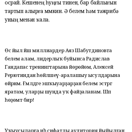
осрай. Кешенең һуңғы тинен, бар байлығын
тартып алырға мөмкин. Ә белем һәм тәжрибә
уның менән ҡала.
Өс йыл йәш миллиардер Аяз Шабутдиновта
белем алам, лидерлыҡ буйынса Радислав
Гандапас тренингтарына йөрөйөм, Алексей
Рерютиндан һөйләшеү-аралашыу ысулдарына
өйрәнәм. Ғәмәлдәге эшҡыуарҙарҙан белем эстәргә
яратам, уларҙы шунда уҡ файҙаланам. Шәп
һөҙөмтә бирә!
Уҡыусыларға иһә сифатлы аудитория йыйылған