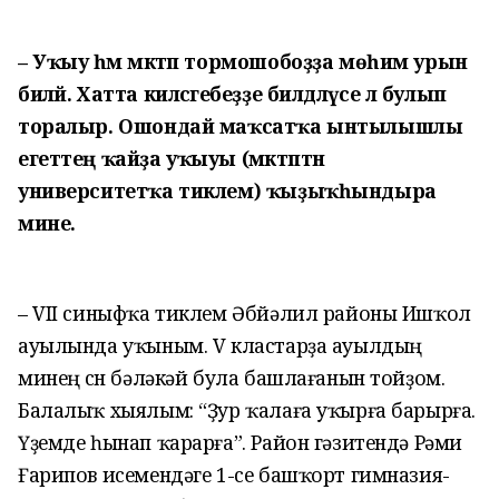
– Уҡыу һәм мәктәп тормошобоҙҙа мөһим урын
биләй. Хатта киләсәгебеҙҙе билдәләүсе лә булып
торалыр. Ошондай маҡсатҡа ынтылышлы
егеттең ҡайҙа уҡыуы (мәктәптән
университетҡа тиклем) ҡыҙыҡһындыра
мине.
– VII синыфҡа тиклем Әбйәлил районы Ишҡол
ауылында уҡыным. V кластарҙа ауылдың
минең өсөн бәләкәй була башлағанын тойҙом.
Балалыҡ хыялым: “Ҙур ҡалаға уҡырға барырға.
Үҙемде һынап ҡарарға”. Район гәзитендә Рәми
Ғарипов исемендәге 1-се башҡорт гимназия-