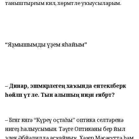
таныштырғым килә, хөрмәтле уҡыусыларым.
“Яҙмышымды үҙем яһайым”
– Динар, эшмәкәрлегең хаҡында ентекләберәк
һөйләп үт әле. Тын алышың ниҙән ғибәрәт?
– Бөгөнгө көнгә “Күреү оҫтаһы” оптика селтәренә
нигеҙ һалыусымын. Тәүге Оптиканы бер йыл
элек Әбйәлилдә асҡайныҡ. Хәҙер Мәсәғүттә һәм