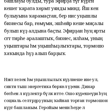
башлауы булды, тура эфирҙа тәүгә күргән
кешегә ҡарата хөрмәт уянды миндә. Йәш кенә
булыуына ҡарамаҫтан, бер нисә уңышлы
бизнесы бар, ғөмүмән, эшһөйәр кеше миҫалы
булып күҙ алдына баҫты. Эфирҙан һуң ярты
сәғәт тирәһе аралаштыҡ, бизнес, илһам, уның
уңыштары һәм уңышһыҙлыҡтары, тормошо
хаҡында һүҙ алып барҙыҡ.
Нәзәкәтлелек һәм уңышлылыҡ кәүҙәләнеше ине ул,
сиктән тыш энергетика бөркөлә үҙенән. Динар
бөтәһенә лә күҙлектәр бүләк итте. Ошо күрешеүҙән һуң
социаль селтәрҙәрҙә уның ҡайнап торған тормошон
күҙәтә башланым. Геройым менән һеҙҙе лә