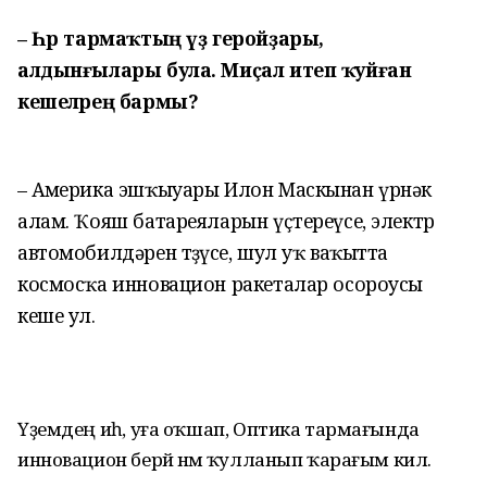
– Һәр тармаҡтың үҙ геройҙары,
алдынғылары була. Миҫал итеп ҡуйған
кешеләрең бармы?
– Америка эшҡыуары Илон Маскынан үрнәк
алам. Ҡояш батареяларын үҫтереүсе, электр
автомобилдәрен төҙөүсе, шул уҡ ваҡытта
космосҡа инновацион ракеталар осороусы
кеше ул.
Үҙемдең иһә, уға оҡшап, Оптика тармағында
инновацион берәй нәмә ҡулланып ҡарағым килә.