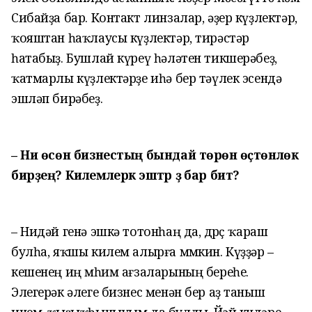
Сибайҙа бар. Контакт линзалар, әҙер күҙлектәр,
ҡояштан һаҡлаусы күҙлектәр, тирәстәр
һатабыҙ. Бушлай күреү һәләтен тикшерәбеҙ,
ҡатмарлы күҙлектәрҙе иһә бер тәүлек эсендә
эшләп бирәбеҙ.
– Ни өсөн бизнестың бындай төрөнә өҫтөнлөк
бирҙең? Килемлерәк эштәр ҙә бар бит?
– Нидәй генә эшкә тотонһаң да, дөрөҫ ҡараш
булһа, яҡшы килем алырға мөмкин. Күҙҙәр –
кешенең иң мөһим ағзаларының береһе.
Элегерәк әлеге бизнес менән бер аҙ таныш