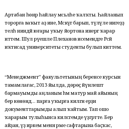
Артабан һөнәр һайлау мәсьәләһе ҡалҡты. Һайланып
торорға ваҡыт аҙ ине, Мәскәүгә барып, түләүле нигеҙҙә
теләһә ниндәй юғары уҡыу йортона инергә ҡарар
иттем. Шул рәүешле Плеханов исемендәге Рәсәй
иҡтисад университеты студенты булып киттем.
“Менеджмент” факультетының беренсе курсын
тамамлағас, 2013 йылда, дөрөҫ йүнәлештә
бармауымды аңланым һәм матур май айының
бер көнөндә… парға уҡырға килгән ерҙән
документтарымды алып ҡайтым. Тап ошо
ҡарарым тулыһынса киләсәгемде үҙгәртте. Бер
айҙан, үҙ иркем менән әрме сафтарына баҫҡас,