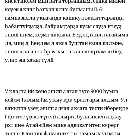
кискә тиклем мин һата торғайным, сөнки минең
кеүек яҡшы һатҡан кеше булманы . Ә
гимназияла уҡығанда каникул ваҡыттарында
һабантуйҙарҙа, байрамдарҙа күсмә сауҙа итеүҙә
эшләй инем, хеҙмәт хаҡына. Беҙҙең ғаиләлә ағайыма
ла, миңә лә, һеңлемә лә аҡса буштан ғына килмәне,
эшләп ала инек: һәр ваҡыт атай-әсәйгә ярҙам итәбеҙ, ә
улар эш хаҡы түләй.
V класта йәй көнө эшләп алған тәүге 9000 һумға
кейем-һалым һәм уҡыу кәрәк-яраҡтары алдым. Ул
ваҡытта үҙең эшләп алған аҡсаға теләгән әйбереңде
(ә ғәҙәттәгесә үҫәсәккә түгел) алырға була икәнен аңлау
рәхәт ине. Атай-әсәйем мине адвокат итеп күрергә
теләне. Юридик факультетты тамамлауымды