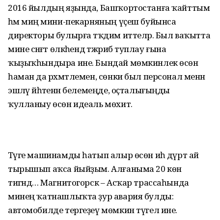
2016 йылдың яҙында, Башҡортостанға ҡайттым
һәм миңә мини-пекарняның үҫеш буйынса
директоры булырға тәҡдим иттеләр. Был ваҡытта
мине сәнәғәт өлкәһендә тәжрибә туплау ғына
ҡыҙыҡһындыра ине. Бындай мөмкинлек өсөн
һаман да рәхмәтлемен, сөнки был персонал менән
эшләү йәһәтенән белемеңде, оҫталығыңды
ҡулланыу өсөн идеаль мөхит.
Тәүге машинамды һатып алыр өсөн иһә дүрт ай
тырышып аҡса йыйҙым. Алғаныма 20 көн
тигәндә… Магнитогорск – Асҡар трассаһында
минең ҡатнашлыҡта ҙур авария булды:
автомобилде тергеҙеү мөмкин түгел ине.