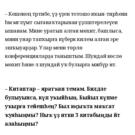
– Кешенең тәртибе, үҙ-үҙен тотошо яҡын-тирәһенән
һәм мәғлүмәт сығанаҡтарынан үҙләштерелеүенә
ышанам. Мине уратып алған мөхит, башлыса,
минән унар тапҡырға күберәк килем алған эре
эшҡыуарҙар. Улар менән төрлө
конференцияларҙа таныштым. Шундай көслө
мөхит һине лә шундай уҡ булырға мәжбүр итә.
– Китаптар – яратҡан темам. Билдәле
булыуынса, күп уҡыйһың. Быйыл күпме
уҡырға тейешһең? Был юҫыҡта маҡсат
ҡуяһыңмы? Ныҡ үҙ иткән 3 китабыңды әйтә
алаһыңмы?