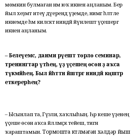
мөмкин булмаған нәмә юҡ икәнен аңланым. Бер
йыл хеҙмәт итеү дәүерендә үҙемде, нимәгә һәләтле
икәнемде һәм киләсәктә ниндәй йүнәлештә үҫешергә
икәнен аңланым.
– Белеүемсә, даими рәүештә төрлө семинар,
тренингтар үтәһең, үҙ үҫешең өсөн әҙ аҡса
түкмәйһең. Был йәһәттән йәштәргә ниндәй кәңәштәр
еткерерһең?
– Ысынлап та, Гүзәлиә, хаҡлыһың. Һәр кеше үҙенең
үҫеше өсөн аҡса йәлләмәҫкә тейеш, тигән
Тормошта көтөлмәгән хәлдәр йыш
ҡараштамын.