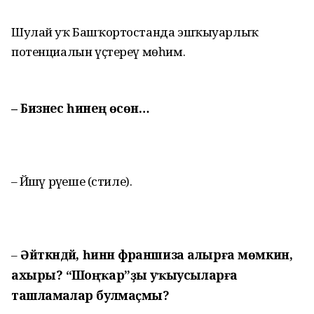
Шулай уҡ Башҡортостанда эшҡыуарлыҡ
потенциалын үҫтереү мөһим.
– Бизнес һинең өсөн…
– Йәшәү рәүеше (стиле).
Әйткәндәй, һинән франшиза алырға мөмкин,
–
ахыры? “Шоңҡар”ҙы уҡыусыларға
ташламалар булмаҫмы?