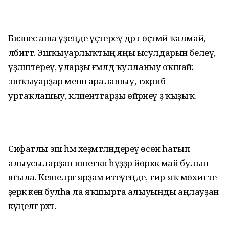
Бизнес аша үҙеңде үҫтереү дәрт өҫтәмәй ҡалмай,
әлбиттә. Эшҡыуарлыҡтың яңы ысулдарын белеү,
үҙләштереү, уларҙы ғәмәлдә ҡулланыу оҡшай;
эшҡыуарҙар менән аралашыу, тәжрибә
уртаҡлашыу, клиенттарҙы өйрәнеү ҙә ҡыҙыҡ.
Сифатлы эш һәм хеҙмәтләндереү өсөн һатып
алыусыларҙан ишеткән һүҙҙәр йөрәккә май булып
яғыла. Кешеләргә ярҙам итеүеңде, тирә-яҡ мөхитте
әҙерәк кенә булһа ла яҡшырта алыуыңды аңлауҙан
күңелгә рәхәт.