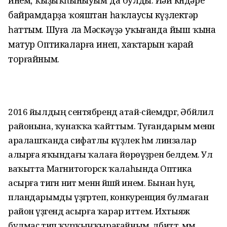
инем, ҡыҙыҡһыныуым да булды. Йәй көндәре
байрамдарҙа ҡояштан һаҡлаусы күҙлектәр
һаттым. Шуға ла Мәскәүҙә уҡығанда йыш ҡына
матур Оптикаларға инеп, хаҡтарын ҡарай
торғайным.
2016 йылдың сентябрендә атай-әсәйемдәргә, Әбйәлил
районына, ҡунаҡҡа ҡайттым. Туғандарым менән
аралашҡанда сифатлы күҙлек һәм линзалар
алырға яҡындағы ҡалаға йөрөүҙәрен белдем. Ул
ваҡытта Магнитогорск ҡалаһында Оптика
асырға тигән ниәт менән йәшәй инем. Бынан һуң,
пландарымды үҙгәртеп, конкуренция булмаған
район үҙәгендә асырға ҡарар иттем. Ихтыяж
булмаҫ тип ҡурҡыңҡырағайным, әлбиттә, әммә