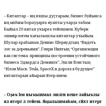
– Китаптар – иң яҡшы дуҫтарым, бизнес буйынса
иң мөһим һорауҙарға яуапты уларҙа табам.
Быйыл 20 китап уҡырға тейешмен. Күберәк
эшмәкәрлегемә ҡағылышлы китаптар уҡыйым.
Шулар араһынан Деннис Шервудтың “Видеть
лес за деревьями”, Генри Нивтың “Организация
как система: принципы построения устойчивого
бизнеса Эдвардса Деминга”, Эшли Вэнстың
“Илон Маск. Tesla, SpaceX и дорога в будущее”
китаптарын айырып әйтер инем.
– Оҙаҡ һәм ныҡышмал эшләгән кеше лайыҡлы
ял итергә лә тейеш. Яңылышмаһам, сәйәхәт итергә