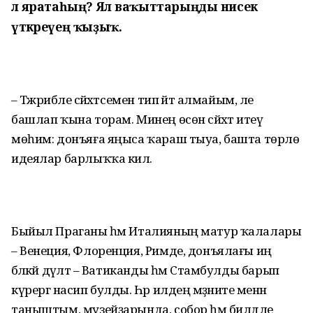
лә яратаһың? Ял ваҡыттарыңды нисек
үткәреүең ҡыҙыҡ.
– Тәжрибәле сәйәхәтсемен тип әйтә алмайым, әле
башлап ҡына торам. Минең өсөн сәйәхәт итеү
мөһим: донъяға яңыса ҡараш тыуа, башта төрлө
идеялар барлыҡҡа килә.
Быйыл Праганы һәм Италияның матур ҡалалары
– Венеция, Флоренция, Римде, донъялағы иң
бәләкәй дәүләт – Ватиканды һәм Стамбулды барып
күрергә насип булды. Һәр илдең мәҙәниәте менән
таныштым, музейҙарында, собор һәм билдәле