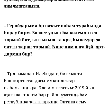
яңылышҡанмын.
– Геройҙарыма һәр ваҡыт илһам тураһында
һорау бирәм. Бизнес уңыш һәм килемдән генә
тормай бит, ынтылыш та кәрәк, һынауҙар ҙа
ситтән ҡарап тормай. Һине нимә алға әйҙәй, дәрт-
дарман бирә?
– Төрлө нәмәләр. Илебеҙҙәге, бигерәк тә
Башҡортостандағы мөмкинлектәр
илһамландыра. Әлегә маҡсатым: 2019 йыл
аҙағына тиклем һәр район үҙәгендә һәм
республика ҡалаларында Оптика асыу.