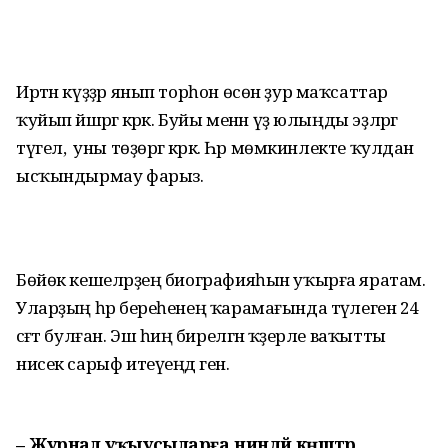
Иртән күҙҙәр янып торһон өсөн ҙур маҡсаттар
ҡуйып йәшәргә кәрәк. Буйы менән үҙ юлыңды эҙләргә
түгел, ә уны төҙөргә кәрәк. Һәр мөмкинлекте ҡулдан
ысҡындырмау фарыз.
Бөйөк кешеләрҙең биографияһын уҡырға яратам.
Уларҙың һәр береһенең ҡарамағында тәүлегенә 24
сәғәт булған. Эш һиңә бирелгән ҡәҙерле ваҡытты
нисек сарыф итеүеңдә генә.
– Журнал уҡыусыларға ниндәй кәңәштәр