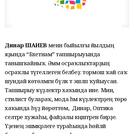
Динар ШАҺИЕВ
менән быйылғы йылдың
яҙында “Бәхетнамә” тапшырыуында
танышҡайныҡ. Әммә осраҡлыҡтарҙың
осраҡлы түгеллеген беләбеҙ: тормош ҡай саҡ
шундай көтөлмәгән бүләк тә эшләп ҡуйыусан.
Тапшырыу күҙлектәр хаҡында ине. Мин,
стилист булараҡ, мода һәм күҙлектәрҙең төрө
хаҡында һүҙ йөрөттөм, ә Динар, Оптика
селтәре хужаһы, файҙалы кәңәштәрен бирҙе.
Үҙенең эшмәкәрлеге тураһында һөйләй