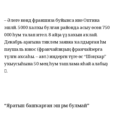
– Әлеге көндә франшиза буйынса ике Оптика
эшләй. 5000 халҡы булған районда асыу өсөн 750
000 һум талап ителә. 8 айҙа үҙ хаҡын аҡлай.
Декабрь аҙағына тиклем заявка ҡалдырған һәм
паушаль взнос (франчайзиҙың франчайзерға
түләгән аҡсаһы. – авт.) индергән тәүге өс “Шоңҡар”
уҡыусыһына 50 мең һум ташлама яһай алабыҙ
.
“Яратып башҡарған эш әрәм булмай”