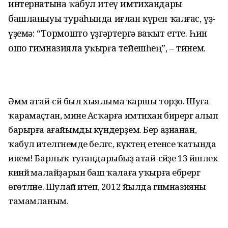
интернатына ҡабул итеү имтихандары
башланыуы тураһында иғлан күреп ҡалғас, үҙ-
үҙемә: “Тормошто үҙгәртергә ваҡыт етте. Һин
ошо гимназияла уҡырға тейешһең”, – тинем.
Әммә атай-әсәй был хыялыма ҡаршы торҙо. Шуға
ҡарамаҫтан, мине Асҡарға имтихан бирергә алып
барырға ағайымды күндерҙем. Бер аҙнанан,
ҡабул ителгәнемде белгәс, күктең етенсе ҡатында
инем! Барлыҡ туғандарыбыҙ атай-әсәйҙе 13 йәшлек
кинйә малайҙарын баш ҡалаға уҡырға ебәрергә
өгөтләне. Шулай итеп, 2012 йылда гимназияны
тамамланым.