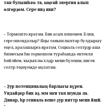
тап булышһаҡ та, ыңғай энергия алып
өлгөрҙөм. Сере ниҙә икән?
– Тормошто яратам. Бик асыҡ кешемен. Бәлки,
сере ошондалыр? Яңы танышлыҡтар булдырыу
еңел, аралашырға яратам. Социаль селтәрҙәр аша
бизнесым һәм тормошом тураһында ентекләп
һөйләйем, ҡыҙыҡлы хәлдәр менән бүлешәм, нисек
селтәр төҙөүемде аңлатам.
– Ҙур потенцияалың барлығы күренә.
Ундайҙар бик аҙ, әммә мәғәнә тап шунда ла.
Динар, һәр гениаль кеше ҙур ниәттәр менән йәшәй.