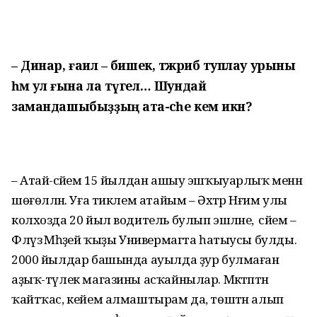
– Динар, ғаилә – бишек, тәжрибә туплау урыны
һәм ул ғына ла түгел… Шундай
замандашыбыҙҙың ата-әсәһе кем икән?
– Атай-әсәйем 15 йылдан ашыу эшҡыуарлыҡ менән
шөғөлләнә. Уға тиклем атайым – Әхтәр Нәғим улы
колхозда 20 йыл водитель булып эшләне, ә әсәйем –
Флүзә Мәһәҙей ҡыҙы Универмагта һатыусы булды.
2000 йылдар башында ауылда ҙур булмаған
аҙыҡ-түлек магазины асҡайнылар. Мәктәптән
ҡайтҡас, кейем алмаштырам да, төштән алып