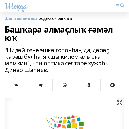
Шоңҡар
Шәп замандаш
23 ДЕКАБРЯ 2017, 18:51
Башҡара алмаҫлыҡ ғәмәл
юҡ
"Нидәй генә эшкә тотонһаң да, дөрөҫ
ҡараш булһа, яҡшы килем алырға
мөмкин", - ти оптика селтәре хужаһы
Динар Шаһиев.