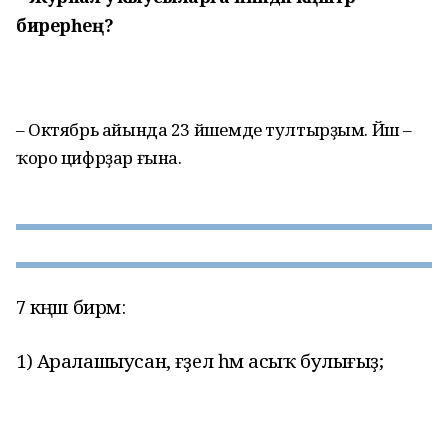
бирерһең?
– Октябрь айында 23 йәшемде тултырҙым. Йәш –
ҡоро цифрҙар ғына.
7 кәңәш бирәм:
1) Аралашыусан, ғәҙел һәм асыҡ булығыҙ;