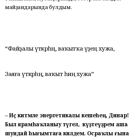
майҙандарында булдым.
“Файҙалы үткәрһәң, ваҡытҡа үҙең хужа,
Заяға үткәрһәң, ваҡыт һиңә хужа”
– Иҫ китмәле энергетикалы кешеһең, Динар!
Был ярамһаҡланыу түгел, ә күҙәтеүҙәрем аша
шундай һығымтаға килдем. Осраҡлы ғына