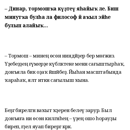
– Динар, тормошҡа күҙәтеү яһайыҡ әле. Биш
минутҡа булһа ла философ йә аҡыл эйәһе
булып алайыҡ…
– Тормош – минең өсөн ниндәйҙер бер мөғжизә.
Үҙебеҙҙең ғүмерҙе күбәләктеке менән сағыштырһаҡ,
донъяла бик оҙаҡ йәшәйбеҙ. Йыһан масштабында
ҡараһаҡ, ялт иткән сағылыш ҡына.
Беҙгә бирелгән ваҡыт ҡәҙерен белеү зарур. Был
донъяға ни өсөн килгәнһең – үҙеңә ошо һорауҙы
биреп, ғәҙел яуап бирергә кәрәк.