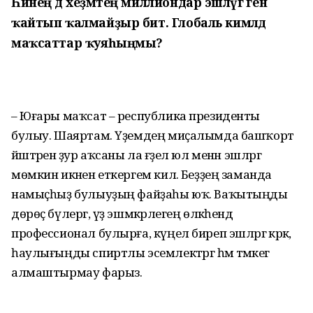
Һинең дә хеҙмәтең миллиондар эшләүгә генә
ҡайтып ҡалмайҙыр бит. Глобаль кимәлдә
маҡсаттар ҡуяһыңмы?
– Юғары маҡсат – республика президенты
булыу. Шаяртам. Үҙемдең миҫалымда башҡорт
йәштәренә ҙур аҡсаны ла ғәҙел юл менән эшләргә
мөмкин икәнен еткергем килә. Беҙҙең заманда
намыҫһыҙ булыуҙың файҙаһы юҡ. Ваҡытыңды
дөрөҫ бүлергә, үҙ эшмәкәрлегең өлкәһендә
профессионал булырға, күңел биреп эшләргә кәрәк,
һаулығыңды спиртлы эсемлектәргә һәм тәмәкегә
алмаштырмау фарыз.