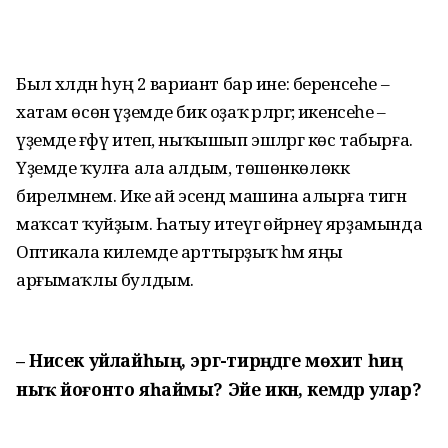
Был хәлдән һуң 2 вариант бар ине: беренсеһе –
хатам өсөн үҙемде бик оҙаҡ әрләргә; икенсеһе –
үҙемде ғәфү итеп, ныҡышып эшләргә көс табырға.
Үҙемде ҡулға ала алдым, төшөнкөлөккә
бирелмәнем. Ике ай эсендә машина алырға тигән
маҡсат ҡуйҙым. Һатыу итеүгә өйрәнеү ярҙамында
Оптикала килемде арттырҙыҡ һәм яңы
арғымаҡлы булдым.
– Нисек уйлайһың, эргә-тирәңдәге мөхит һиңә
ныҡ йоғонто яһаймы? Эйе икән, кемдәр улар?