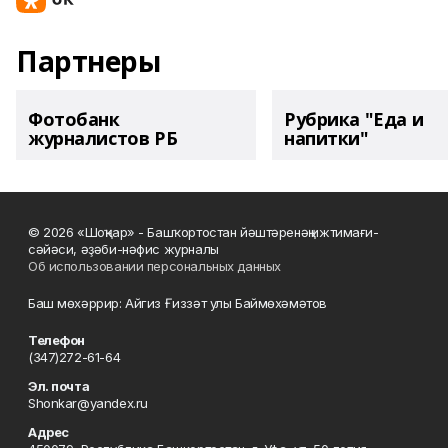
Партнеры
Фотобанк
Рубрика "Еда и
журналистов РБ
напитки"
© 2026 «Шоңҡар» - Башҡортостан йәштәренәң ижтимағи-
сәйәси, әҙәби-нәфис журналы
Об использовании персональных данных
Баш мөхәррир: Айгиз Ғиззәт улы Баймөхәмәтов
Телефон
(347)272-61-64
Эл. почта
Shonkar@yandex.ru
Адрес