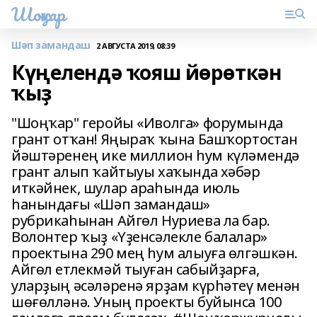
Шоңҡар
Шәп замандаш
2 АВГУСТА 2019, 08:39
Күңелендә ҡояш йөрөткән
ҡыҙ
"Шоңҡар" геройы «Иволга» форумында
грант отҡан! Яңыраҡ ҡына Башҡортостан
йәштәренең ике миллион һум күләмендә
грант алып ҡайтыуы хаҡында хәбәр
иткәйнек, шулар араһында июль
һанындағы «Шәп замандаш»
рубрикаһынан Айгөл Нуриева ла бар.
Волонтер ҡыҙ «Үҙенсәлекле балалар»
проектына 290 мең һум алыуға өлгәшкән.
Айгөл етлекмәй тыуған сабыйҙарға,
уларҙың әсәләренә ярҙам күрһәтеү менән
шөғөлләнә. Уның проекты буйынса 100