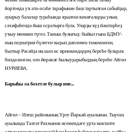
йортонда уҡ ата-әсәһе тарафынан баш тартылған сабыйҙар,
ауырыу балалар тураһында яҙылған ваҡиғаларҙы уның
сәхифәһендә йыш осратырға була. Уларҙы күҙ йәштәрһеҙ
уҡыу мөмкин түгел. Таныш булығыҙ: быйыл ғына БДМУ-
ның педиатрия бүлеген ҡыҙыл дипломға тамамлаған,
былтыр Рәсәйҙә иң шәп өс ирекмәндәрҙең береһе булараҡ
билдәләнгән, оло йөрәкле һылыуҙарыбыҙҙың береһе Айгөл
НУРИЕВА.
Барыһы ла бәхетле булыр ине...
Айгөл – Илеш районының Үрге Йәркәй ауылынан. Тыуған
ауылында Тәлғәт Рахманов исемендәге урта мәктәпте
алтын миҙалға тамамлай һәм һөнәр һайлар ваҡытта, ҡайһы