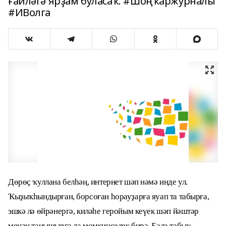
ғаиләгә ярҙам буласаҡ. #Шоңҡаржурналы
#ИВолга
Дөрөҫ ҡуллана белһәң, интернет шәп нәмә инде ул.
Ҡыҙыҡһындырған, борсоған һорауҙарға яуап та табырға,
эшкә лә өйрәнергә, киләһе геройым кеүек шәп йәштәр
менән танышырға ла мөмкинселек бирә. Бала табыу