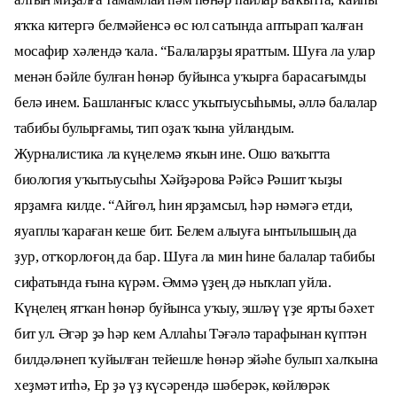
яҡҡа китергә белмәйенсә өс юл сатында аптырап ҡалған
мосафир хәлендә ҡала. “Балаларҙы яраттым. Шуға ла улар
менән бәйле булған һөнәр буйынса уҡырға барасағымды
белә инем. Башланғыс класс уҡытыусыһымы, әллә балалар
табибы булырғамы, тип оҙаҡ ҡына уйландым.
Журналистика ла күңелемә яҡын ине. Ошо ваҡытта
биология уҡытыусыһы Хәйҙәрова Рәйсә Рәшит ҡыҙы
ярҙамға килде. “Айгөл, һин ярҙамсыл, һәр нәмәгә етди,
яуаплы ҡараған кеше бит. Белем алыуға ынтылышың да
ҙур, отҡорлоғоң да бар. Шуға ла мин һине балалар табибы
сифатында ғына күрәм. Әммә үҙең дә ныҡлап уйла.
Күңелең ятҡан һөнәр буйынса уҡыу, эшләү үҙе ярты бәхет
бит ул. Әгәр ҙә һәр кем Аллаһы Тәғәлә тарафынан күптән
билдәләнеп ҡуйылған тейешле һөнәр эйәһе булып халҡына
хеҙмәт итһә, Ер ҙә үҙ күсәрендә шәберәк, көйлөрәк