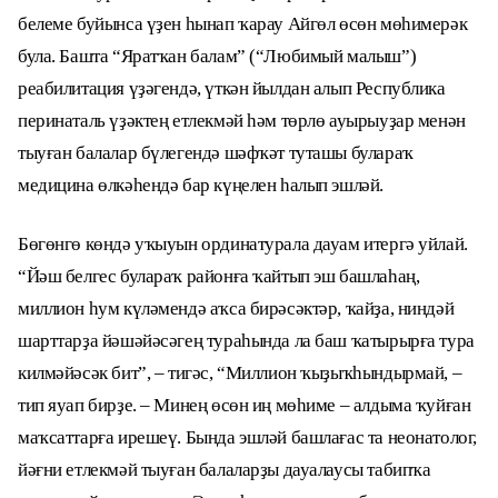
белеме буйынса үҙен һынап ҡарау Айгөл өсөн мөһимерәк
була. Башта “Яратҡан балам” (“Любимый малыш”)
реабилитация үҙәгендә, үткән йылдан алып Республика
перинаталь үҙәктең етлекмәй һәм төрлө ауырыуҙар менән
тыуған балалар бүлегендә шәфҡәт туташы булараҡ
медицина өлкәһендә бар күңелен һалып эшләй.
Бөгөнгө көндә уҡыуын ординатурала дауам итергә уйлай.
“Йәш белгес булараҡ районға ҡайтып эш башлаһаң,
миллион һум күләмендә аҡса бирәсәктәр, ҡайҙа, ниндәй
шарттарҙа йәшәйәсәгең тураһында ла баш ҡатырырға тура
килмәйәсәк бит”, – тигәс, “Миллион ҡыҙыҡһындырмай, –
тип яуап бирҙе. – Минең өсөн иң мөһиме – алдыма ҡуйған
маҡсаттарға ирешеү. Бында эшләй башлағас та неонатолог,
йәғни етлекмәй тыуған балаларҙы дауалаусы табипҡа