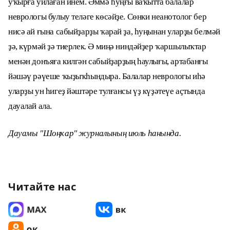
уҡырға уйлаған инем. Әммә һуңғы ваҡытта балалар
неврологы булыу теләге көсәйҙе. Сөнки неанотолог бер
нисә ай ғына сабыйҙарҙы ҡарай ҙа, һуңынан уларҙы белмәй
ҙә, күрмәй ҙә тиерлек. Ә миңә ниндәйҙер ҡаршылыҡтар
менән донъяға килгән сабыйҙарҙың һаулығы, артабанғы
йәшәү рәүеше ҡыҙыҡһындыра. Балалар неврологы иһә
уларҙы ун һигеҙ йәштәре тулғансы үҙ күҙәтеүе аҫтында
дауалай ала.
Дауамы "Шоңҡар" журналының июль һанында.
Читайте нас