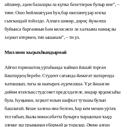
әйләнер, әҙәм балалары ла күпкә бәхетлерәк булыр ине”, –
тине. Ошо һөйләшеүҙән һуң бар икеләнеүҙәр юҡҡа
сыҡҡандай тойолдо. Аллаға шөкөр, дөрөҫ йүнәлеш
буйынса барғанмын һәм киләсәктә лә халҡыма намыҫлы
хеҙмәт итермен, тип ышанам”, – ти ул.
Миллион ҡыҙыҡһындырмай
Айгөл тормоштоң уртаһында ҡайнап йәшәй торған
йәштәрҙең береһе. Студент сағында йәмәғәт эштәрендә
ҡатнашып, тағы ла нығыраҡ әүҙемләшә. Үҙе йәшәгән
дөйөм ятаҡтың студсовет председателе, мөдир ярҙамсыһы
була. Һуңынан, хеҙмәт юлын шәфҡәт туташы булып
башлағай. Кеше хәленә инә белгән, һәр кем менән уртаҡ
тел табып, йылы мөнәсәбәттә булырға тырышҡан ҡыҙҙ
элекке эш урынынан ебәрмәй ҙә торалар. Әммә алған