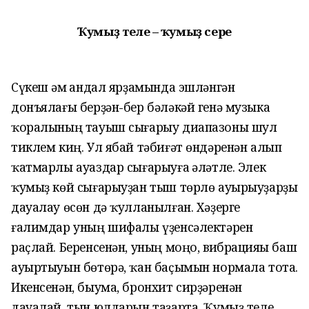
Ҡумыҙ теле – ҡумыҙ сере
Сүкеш һәм һандал ярҙамында эшләнгән
донъялағы берҙән-бер бәләкәй генә музыка
ҡоралының тауыш сығарыу диапазоны шул
тиклем киң. Ул ябай тәбиғәт өндәренән алып
ҡатмарлы ауаздар сығарыуға һәләтле. Элек
ҡумыҙ көй сығарыуҙан тыш төрлө ауырыуҙарҙы
дауалау өсөн дә ҡулланылған. Хәҙерге
ғалимдар уның шифалы үҙенсәлектәрен
раҫлай. Беренсенән, уның моңо, вибрацияһы баш
ауыртыуын бөтөрә, ҡан баҫымын нормала тота.
Икенсенән, быума, бронхит сирҙәренән
дауалай, тын юлдарын таҙарта. Ҡумыҙ теле