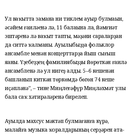
Ул ваҡытта замана ни тиклем ауыр булмаһын,
әсәйем ғаиләһенә лә, 11 балаһына ла, йәмғиәт
эштәренә лә ваҡыт тапты, мәҙәни сараларҙан
да ситтә ҡалманы. Ауылыбыҙҙа фольклор
ансамбле менән концерттарҙа йыш сығыш
яһаны. Үҙебеҙҙең фамилиябыҙҙы йөрөткән ғаилә
ансамбленә лә ул нигеҙ һалды. 5–6 кешенән
башланып киткән төркөмдә бөгөн 74 кеше
иҫәпләнә”, – тине Миңлеғәфүр Миңләхмәт улы
бала саҡ хәтирәләренә бирелеп.
Ауылда махсус мәктәп булмағанға күрә,
малайға музыка ҡоралдарының серҙәрен ата-