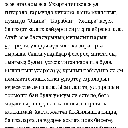
әсәһе, ағалары аса. Уҡырға төшкәнсе ул
гитарала, гармунда уйнарға, көйгә ҡушылып,
ҡумыҙҙа “Әпипә”, “Ҡарабай”, “Хәтирә” кеүек
башҡорт халыҡ көйҙәрен сиртергә өйрәнеп ала.
Атай-әсәһе балаларының ынтылыштарын
үҫтерергә, уларҙы әүҙемлеккә өйрәтергә
тырыша. Сөнки ундайҙар фекерле, маҡсатлы,
тынғыһыҙ булып үҫәсәк тигән ҡарашта була.
Бынан тыш уларҙың үҙ урынын табыуына ла һәм
йәмғиәтте яҡшы яҡҡа үҙгәртеү сараларын
күрәсәгенә лә ышана. Ысынлап та, улдарының
тормошо бай була: уҡыуы ла өлгөлө, бөтә
мәҙәни сараларҙа ла ҡатнаша, спортта ла
ҡалышмай. Хатта мәктәп йыйылыштарында,
башҡаларға ла үҙҙәрен асырға ирек бирегеҙ