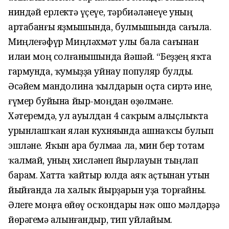
ниндәй ерлектә үҫеүе, тәрбиәләнеүе уның
артабанғы яҙмышында, булмышында сағыла.
Миңлеғәфүр Миңләхмәт улы бала сағынан
илаһи моң солғанышында йәшәй. “Беҙҙең яҡта
гармунда, ҡумыҙҙа уйнау популяр булды.
Әсәйем мандолина ҡылдарын оҫта сиртә ине,
ғүмер буйына йыр-моңдан өҙөлмәне.
Хәтеремдә, ул ауылдан 4 саҡрым алыҫлыҡта
урынлашҡан ялан кухняһында ашнаҡсы булып
эшләне. Яҡын ара булмаһа ла, мин бер тотам
ҡалмай, уның хисләнеп йырлауын тыңлап
барам. Хатта ҡайтыр юлда аяҡ аҫтынан утын
йыйғанда ла халыҡ йырҙарын һуҙа торғайны.
Әлеге моңға һөйөү осҡондары нәҡ ошо мәлдәрҙә
йөрәгемә һалынғандыр, тип уйлайым.