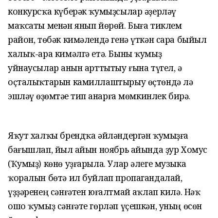
конкурсҡа күберәк ҡумыҙсылар әҙерләү
маҡсаты менән янып йөрөй. Быға тиклем
район, төбәк кимәлендә генә үткән сара быйыл
халыҡ-ара кимәлгә етә. Быны ҡумыҙ
уйнаусылар һанын арттытыу ғына түгел, ә
оҫталыҡтарын камиллаштырыу өҫтөндә лә
эшләү һөҙөмтәһе тип һанарға мөмкинлек бирә.
Яҡут халҡы брендҡа әйләндергән ҡумыҙға
бағышлап, йыл һайын ноябрь айында ҙур Хомус
(Ҡумыҙ) көнө уҙғарыла. Улар әлеге музыка
ҡоралын бөтә ил буйлап пропагандалай,
үҙҙәренең сәнғәтен юғалтмай һаҡлап килә. Нәҡ
ошо ҡумыҙ сәнғәте гөрләп үҫешкән, уның өсөн