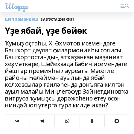
Шоңҡар
Шәп замандаш
3 АВГУСТА 2019, 05:51
Үҙе ябай, үҙе бөйөк
Ҡумыҙ оҫтаһы, Х. Әхмәтов исемендәге
Башҡорт дәүләт филармонияһы солисы,
Башҡортостандың атҡаҙанған мәҙәниәт
хеҙмәткәре, Шәйехзада Бабич исемендәге
йәштәр премияһы лауреаты Мәсетле
районы Һөләймән ауылында ябай
колхозсылар ғаиләһендә донъяға килгән
ауыл малайы Миңлеғәфүр Зәйнетдиновҡа
витруоз ҡумыҙсы дәрәжәһенә етеү өсөн
ниндәй юл үтергә тура килде икән?