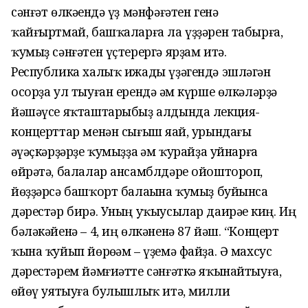
сәнғәт өлкәһендә үҙ мәнфәғәтен генә
ҡайғыртмай, башҡаларға ла үҙҙәрен табырға,
ҡумыҙ сәнғәтен үҫтерергә ярҙам итә.
Республика халыҡ ижады үҙәгендә эшләгән
осорҙа ул тыуған ерендә һәм күрше өлкәләрҙә
йәшәүсе яҡташтарыбыҙ алдында лекция-
концерттар менән сығыш яһай, урындағы
һәүәҫкәрҙәрҙе ҡумыҙҙа һәм ҡурайҙа уйнарға
өйрәтә, балалар ансамблдәре ойоштороп,
йөҙҙәрсә башҡорт балаһына ҡумыҙ буйынса
дәрестәр бирә. Уның уҡыусылар даирәһе киң. Иң
бәләкәйенә – 4, иң өлкәненә 87 йәш. “Концерт
ҡына ҡуйып йөрөһәм – үҙемә файҙа. Ә махсус
дәрестәрем йәмғиәтте сәнғәткә яҡынайтыуға,
һөйөү уятыуға булышлыҡ итә, милли