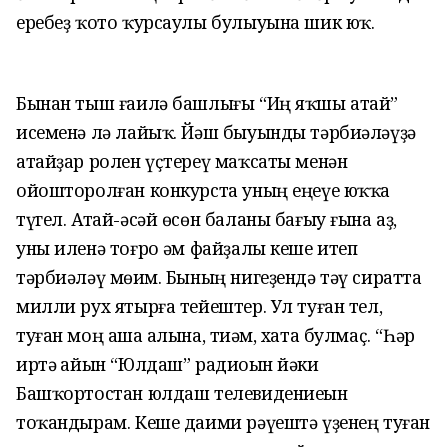
еребеҙ ҡото ҡурсаулы булыуына шик юҡ.
Бынан тыш ғаилә башлығы “Иң яҡшы атай”
исеменә лә лайыҡ. Йәш быуынды тәрбиәләүҙә
атайҙар ролен үҫтереү маҡсаты менән
ойошторолған конкурста уның еңеүе юҡҡа
түгел. Атай-әсәй өсөн баланы бағыу ғына аҙ,
уны иленә тоғро һәм файҙалы кеше итеп
тәрбиәләү мөһим. Бының нигеҙендә тәү сиратта
милли рух ятырға тейештер. Ул туған тел,
туған моң аша һалына, тиһәм, хата булмаҫ. “Һәр
иртә һайын “Юлдаш” радиоһын йәки
Башҡортостан юлдаш телевидениеһын
тоҡандырам. Кеше даими рәүештә үҙенең туған