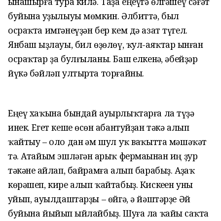
һынашырға тура килә. Таҙа еңеүгә өлгәшеү сәғәт
буйына һуҙылыуы мөмкин. Әлбиттә, был
осраҡта имгәнеүҙән бер кем дә азат түгел.
Янбаш һыҙлауы, бил өҙөлөү, ҡул-аяҡтар һынған
осраҡтар ҙа булғыланы. Баш һелкенһә, әбейҙәр
йүкә бәйләп ултырта торғайны.
Еңеү хаҡына бындай ауырлыҡтарға ла түҙә
инек. Егет кеше өсөн һабантуйҙан тәкә алып
ҡайтыу – оло дан һәм шул уҡ ваҡытта мәшәҡәт
тә. Атайым эшләгән һарыҡ фермаһынан иң ҙур
тәкәне һайлап, байрамға алып барабыҙ. Аҙаҡ
көрәшеп, кире алып ҡайтабыҙ. Кискеһен уны
һуйып, ауылдаштарҙы – өйгә, ә йәштәрҙе Әй
буйына йыйып һыйлайбыҙ. Шуға ла ҡайһы саҡта