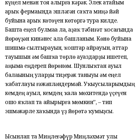
күңел менән тоя алырға кәрәк. Элек атайым
һарыҡ фермаһында эшләгән саҡта миңә йәй
буйына һарыҡ көтөүен көтөргә тура килде.
Башта еңел булмаһа ла, аҙаҡ тәбиғәт ҡосағында
йөрөүҙән кинәнес ала башланым. Көнө буйына
шишмә сылтырауын, ҡоштар һайрауын, аттар
тауышын һәм башҡа төрлө ауаздарҙы ишетеп,
аңыма һеңдереп йөрөнөм. Шунлыҡтан ауыл
балаһының уларҙы тиҙерәк таныуы һәм еңел
ҡабатлауы ғәжәпләндермәй. Уҡыусыларымдың
кемдең ауыл, кемдең ҡала мөхитендә үҫеүен
ошо яҡлап та айырырға мөмкин”, – тип
эшмәкәрле хаҡында һүҙ йөрөтә ҡумыҙсы.
Ысынлап та Миңлеғәфүр Миңләхмәт улы