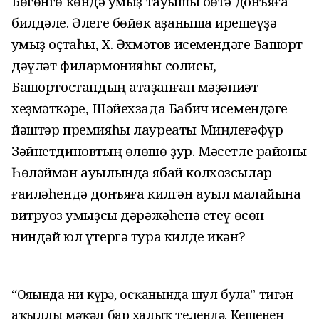
Бөгөнгө көндә ҡумыҙ тауышы бөтә донъяға
билдәле. Әлеге бөйөк ҡаҙанышҡа ирешеүҙә
ҡумыҙ оҫтаһы, Х. Әхмәтов исемендәге Башҡорт
дәүләт филармонияһы солисы,
Башҡортостандың атҡаҙанған мәҙәниәт
хеҙмәткәре, Шәйехзада Бабич исемендәге
йәштәр премияһы лауреаты Миңлеғәфүр
Зәйнетдиновтың өлөшө ҙур. Мәсетле районы
Һөләймән ауылында ябай колхозсылар
ғаиләһендә донъяға килгән ауыл малайына
витруоз ҡумыҙсы дәрәжәһенә етеү өсөн
ниндәй юл үтергә тура килде икән?
“Ояһында ни күрһә, осҡанында шул була” тигән
аҡыллы мәҡәл бар халыҡ телендә. Кешенең