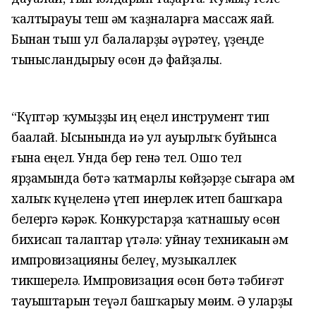
ҡалтырауы теш һәм ҡаҙналарға массаж яһай.
Бынан тыш ул балаларҙы әүрәтеү, үҙеңде
тынысландырыу өсөн дә файҙалы.
“Күптәр ҡумыҙҙы иң еңел инструмент тип
баһалай. Ысынында иһә ул ауырлыҡ буйынса
ғына еңел. Унда бер генә тел. Ошо тел
ярҙамында бөтә ҡатмарлы көйҙәрҙе сығара һәм
халыҡ күңеленә үтеп инерлек итеп башҡара
белергә кәрәк. Конкурстарҙа ҡатнашыу өсөн
бихисап талаптар үтәлә: уйнау техникаһын һәм
импровизацияны белеү, музыкаллек
тикшерелә. Импровизация өсөн бөтә тәбиғәт
тауыштарын теүәл башҡарыу мөһим. Ә уларҙы