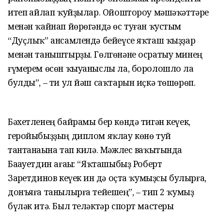
итеп һайлап ҡуйҙылар. Ойоштороу мәшәҡәттәре
менән ҡайнап йөрөгәндә өс туған ҡустым
“Дуҫлыҡ” ансамлендә бейеүсе яҡташ ҡыҙҙар
менән таныштырҙы. Гөлгөнәне осратыу минең
ғүмерем өсөн ҡыуаныслы ла, боролошло ла
булды”, – ти ул йәш саҡтарын иҫкә төшөрөп.
Бәхетленең байрамы бер көндә тигән кеүек,
геройыбыҙҙың диплом яҡлау көнө туй
тантанаһына тап килә. Мәжлес ваҡытында
Баһауетдин ағаһы: “Яҡташыбыҙ Роберт
Заһретдинов кеүек һин дә оҫта ҡумыҙсы булырға,
донъяға танылырға тейешһең”, – тип 2 ҡумыҙ
бүләк итә. Был теләктәр спорт мастеры