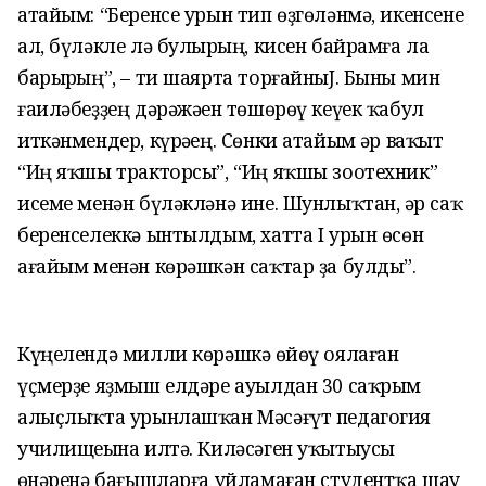
атайым: “Беренсе урын тип өҙгөләнмә, икенсене
ал, бүләкле лә булырһың, кисен байрамға ла
барырһың”, – ти шаярта торғайныJ. Быны мин
ғаиләбеҙҙең дәрәжәһен төшөрөү кеүек ҡабул
иткәнмендер, күрәһең. Сөнки атайым һәр ваҡыт
“Иң яҡшы тракторсы”, “Иң яҡшы зоотехник”
исеме менән бүләкләнә ине. Шунлыҡтан, һәр саҡ
беренселеккә ынтылдым, хатта I урын өсөн
ағайым менән көрәшкән саҡтар ҙа булды”.
Күңелендә милли көрәшкә һөйөү оялаған
үҫмерҙе яҙмыш елдәре ауылдан 30 саҡрым
алыҫлыҡта урынлашҡан Мәсәғүт педагогия
училищеһына илтә. Киләсәген уҡытыусы
һөнәренә бағышларға уйламаған студентҡа шау