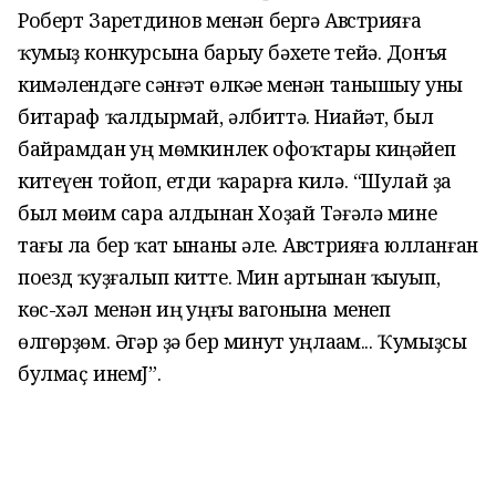
Роберт Заһретдинов менән бергә Австрияға
ҡумыҙ конкурсына барыу бәхете тейә. Донъя
кимәлендәге сәнғәт өлкәһе менән танышыу уны
битараф ҡалдырмай, әлбиттә. Ниһайәт, был
байрамдан һуң мөмкинлек офоҡтары киңәйеп
китеүен тойоп, етди ҡарарға килә. “Шулай ҙа
был мөһим сара алдынан Хоҙай Тәғәлә мине
тағы ла бер ҡат һынаны әле. Австрияға юлланған
поезд ҡуҙғалып китте. Мин артынан ҡыуып,
көс-хәл менән иң һуңғы вагонына менеп
өлгөрҙөм. Әгәр ҙә бер минут һуңлаһам... Ҡумыҙсы
булмаҫ инемJ”.