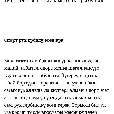
тип, әсәһенә шелтә лә эләккән саҡтары булған.
Спорт рух тәрбиәләү өсөн кәрәк
Бала саҡтан ағайҙарынан үрнәк алып үҫкән
малай, әлбиттә, спорт менән шөғөлләнеүҙе
ғәҙәти хәл тип ҡабул итә. Йүгереү, саңғыла,
һыбай йөрөүҙән, көрәштән тыш үҙенең бала
сағын күҙ алдына ла килтерә алмай. Спорт егет
затына иң тәүҙә үҙ-үҙеңдә ныҡышмалылыҡ,
сәм, рух тәрбиәләү өсөн кәрәк. Тормош бит ул
үҙе көрәш, төрлө һынауҙары менән кешенең