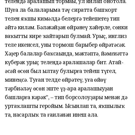
телендә аралашып тормаһы, ул яйлап онотола.
Шуға ла балаларыма тәү сиратта башҡорт
телен яҡшы кимәлдә белергә тейешһегеҙ тип
әйтә киләм. Бәләкәйҙән өйрәнеү хәйерле, сөнки
ваҡытты кире ҡайтарып булмай. Урыҫ, инглиз
теле икенсел, уны тормош барыбер өйрәтәсәк.
Хәҙер балалар баҡсаһында, мәктәптә, йәмғиәттә
күберәк урыҫ телендә аралашалар бит. Атай-
әсәй өсөн был һылтау булырға тейеш түгел,
минеңсә. Туған телде өйрәтеү, уға һөйөү
тәрбиәләү өсөн эште үҙ-ара аралашыуҙан
башларға кәрәк”, – тип борсолоуҙары менән дә
уртаҡлашты геройым. Ысынлап та, яҡшылыҡ
та, насарлыҡ та ғаиләнән инеш ала.