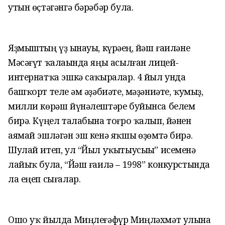
утын өҫтәгәнгә бәрәбәр була.
Яҙмыштың үҙ һынауы, күрәһең, йәш ғаиләне
Мәсәғүт ҡалаһында яңы асылған лицей-
интернатҡа эшкә саҡыралар. 4 йыл унда
башҡорт теле һәм әҙәбиәте, мәҙәниәте, ҡумыҙ,
милли көрәш йүнәлештәре буйынса белем
бирә. Күңел талабына тоғро ҡалып, йәнен
аямай эшләгән эш кенә яҡшы һөҙөмтә бирә.
Шулай итеп, ул “Йыл уҡытыусыһы” исеменә
лайыҡ була, “Йәш ғаилә – 1998” конкурстында
ла еңеп сығалар.
Ошо уҡ йылда Миңлеғәфүр Миңләхмәт улына