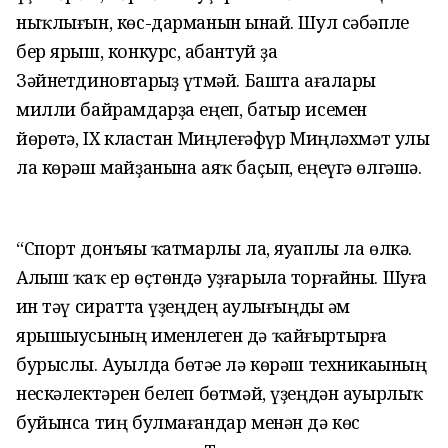
ныҡлығын, көс-дарманын һынай. Шул сәбәпле
бер ярыш, конкурс, һабантуй ҙа
Зәйнетдиновтарһыҙ үтмәй. Башта ағалары
милли байрамдарҙа еңеп, батыр исемен
йөрөтһә, IX кластан Миңлеғәфүр Миңләхмәт улы
ла көрәш майҙанына аяҡ баҫып, еңеүгә өлгәшә.
“Спорт донъяһы ҡатмарлы ла, яуаплы ла өлкә.
Алыш ҡаҡ ер өҫтөндә уҙғарыла торғайны. Шуға
һин тәү сиратта үҙеңдең һаулығыңды һәм
ярышыусының именлеген дә ҡайғыртырға
бурыслы. Ауылда бөтәһе лә көрәш техникаһының
нескәлектәрен белеп бөтмәй, үҙеңдән ауырлыҡ
буйынса тиң булмағандар менән дә көс