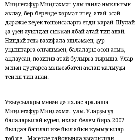
Миңлеғәфүр Миңләхмәт улы ғаилә ныҡлығын
һаҡлау, бер-береңде хөрмәт итеү, атай-әсәй
дәрәжәһе кеүек төшөнсәләргә етди ҡарай. Шулай
ҙа үҙен ауылдан сыҡҡан ябай атай тип һанай.
Ниндәй генә вазифала эшләмәһен, ҙур
уңыштарға өлгәшмәһен, балалары өсөн асыҡ,
аңлаусан, позитив атай булырға тырыша. Улар
менән дуҫтарса мөнәсәбәтен һаҡлап ҡалыуҙы
тейеш тип һанай.
Уҡыусылары менән дә ихлас аралаша
Миңлеғәфүр Миңләхмәт улы. Уларҙы үҙ
балаларылай күреп, ихлас белем бирә. 2007
йылдан башлап ике йыл һайын ҡумыҙсылар
төбәге – Мәсетле районында уҙғарылған