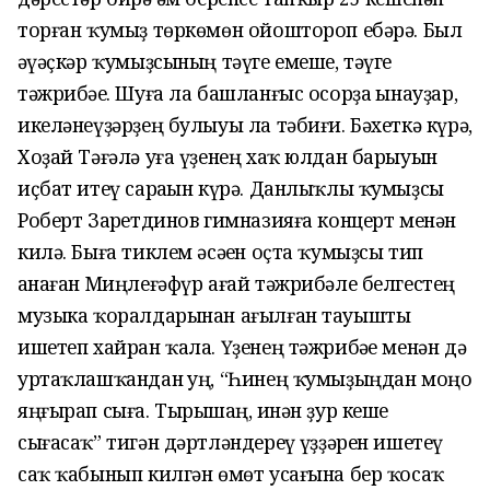
торған ҡумыҙ төркөмөн ойоштороп ебәрә. Был
һәүәҫкәр ҡумыҙсының тәүге емеше, тәүге
тәжрибәһе. Шуға ла башланғыс осорҙа һынауҙар,
икеләнеүҙәрҙең булыуы ла тәбиғи. Бәхеткә күрә,
Хоҙай Тәғәлә уға үҙенең хаҡ юлдан барыуын
иҫбат итеү сараһын күрә. Данлыҡлы ҡумыҙсы
Роберт Заһретдинов гимназияға концерт менән
килә. Быға тиклем әсәһен оҫта ҡумыҙсы тип
һанаған Миңлеғәфүр ағай тәжрибәле белгестең
музыка ҡоралдарынан ағылған тауышты
ишетеп хайран ҡала. Үҙенең тәжрибәһе менән дә
уртаҡлашҡандан һуң, “Һинең ҡумыҙыңдан моңо
яңғырап сыға. Тырышһаң, һинән ҙур кеше
сығасаҡ” тигән дәртләндереү һүҙҙәрен ишетеү
саҡ ҡабынып килгән өмөт усағына бер ҡосаҡ