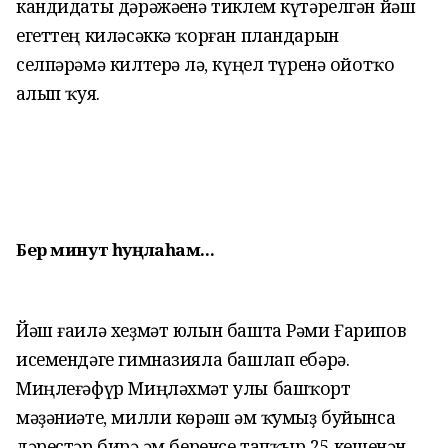
кандидаты дәрәжәһенә тиклем күтәрелгән йәш
егеттең киләсәккә ҡорған пландарын
селпәрәмә килтерһә лә, күңел түренә ойотҡо
һалып ҡуя.
Бер минут һуңлаһам...
Йәш ғаилә хеҙмәт юлын башта Рәми Ғарипов
исемендәге гимназияла башлап ебәрә.
Миңлеғәфүр Миңләхмәт улы башҡорт
мәҙәниәте, милли көрәш һәм ҡумыҙ буйынса
дәрестәр бирә һәм беренсе тапҡыр 25 кешенән