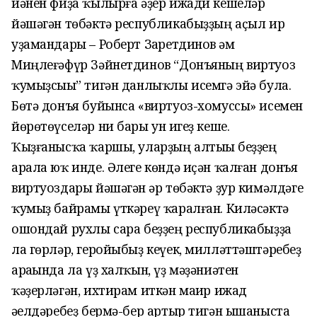
йәнен фиҙа ҡылырға әҙер ижади кешеләр
йәшәгән төбәктә республикабыҙҙың аҫыл ир
уҙамандары – Роберт Заһретдинов һәм
Миңлеғәфүр Зәйнетдинов “Донъяның виртуоз
ҡумыҙсыһы” тигән данлыҡлы исемгә эйә була.
Бөтә донъя буйынса «виртуоз-хомуссы» исемен
йөрөтөүселәр ни бары ун һигеҙ кеше.
Ҡыҙғанысҡа ҡаршы, уларҙың алтыһы беҙҙең
арала юҡ инде. Әлеге көндә иҫән ҡалған донъя
виртуоздары йәшәгән һәр төбәктә ҙур кимәлдәге
ҡумыҙ байрамы үткәреү ҡаралған. Киләсәктә
ошондай рухлы сара беҙҙең республикабыҙҙа
ла гөрләр, геройыбыҙ кеүек, милләттәштәребеҙ
араһында ла үҙ халҡын, үҙ мәҙәниәтен
ҡәҙерләгән, ихтирам иткән маһир ижад
әһелдәребеҙ бермә-бер артыр тигән ышаныста