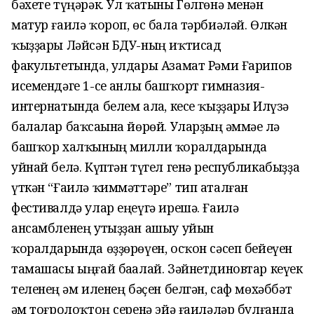
бәхете түңәрәк. Ул ҡатыны Гөлгөнә менән
матур ғаилә ҡороп, өс бала тәрбиәләй. Өлкән
ҡыҙҙары Ләйсән БДУ-ның иҡтисад
факультетында, улдары Азамат Рәми Ғарипов
исемендәге 1-се һанлы башҡорт гимназия-
интернатында белем алһа, кесе ҡыҙҙары Илүзә
балалар баҡсаһына йөрөй. Уларҙың һәммәһе лә
башҡор халҡының милли ҡоралдарында
уйнай белә. Күптән түгел генә республикабыҙҙа
үткән “Ғаилә ҡиммәттәре” тип аталған
фестивалдә улар еңеүгә ирешә. Ғаилә
ансамбленең утыҙҙан ашыу уйын
ҡоралдарында өҙҙөрөүен, осҡон сәсеп бейеүен
тамашасы ыңғай баһалай. Зәйнетдиновтар кеүек
теленең һәм иленең бәҫен белгән, саф мөхәббәт
һәм тоғролоҡтоң серенә эйә ғаиләләр булғанда