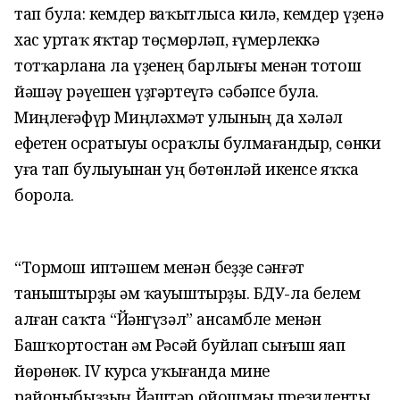
тап була: кемдер ваҡытлыса килә, кемдер үҙенә
хас уртаҡ яҡтар төҫмөрләп, ғүмерлеккә
тотҡарлана ла үҙенең барлығы менән тотош
йәшәү рәүешен үҙгәртеүгә сәбәпсе була.
Миңлеғәфүр Миңләхмәт улының да хәләл
ефетен осратыуы осраҡлы булмағандыр, сөнки
уға тап булыуынан һуң бөтөнләй икенсе яҡҡа
борола.
“Тормош иптәшем менән беҙҙе сәнғәт
таныштырҙы һәм ҡауыштырҙы. БДУ-ла белем
алған саҡта “Йәнгүзәл” ансамбле менән
Башҡортостан һәм Рәсәй буйлап сығыш яһап
йөрөнөк. IV курса уҡығанда мине
районыбыҙҙың Йәштәр ойошмаһы президенты