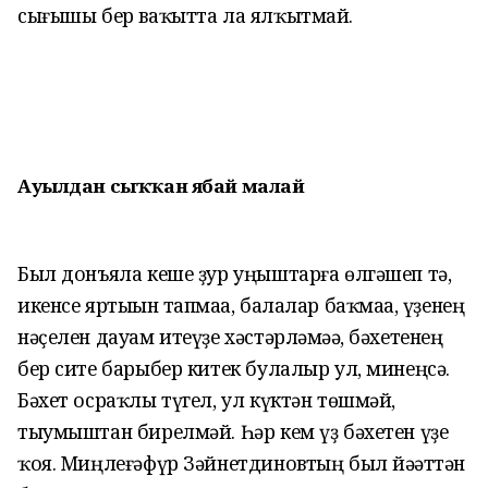
сығышы бер ваҡытта ла ялҡытмай.
Ауылдан сыҡҡан ябай малай
Был донъяла кеше ҙур уңыштарға өлгәшеп тә,
икенсе яртыһын тапмаһа, балалар баҡмаһа, үҙенең
нәҫелен дауам итеүҙе хәстәрләмәһә, бәхетенең
бер сите барыбер китек булалыр ул, минеңсә.
Бәхет осраҡлы түгел, ул күктән төшмәй,
тыумыштан бирелмәй. Һәр кем үҙ бәхетен үҙе
ҡоя. Миңлеғәфүр Зәйнетдиновтың был йәһәттән