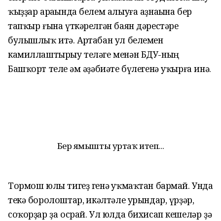
ҡыҙҙар араһында белем алыуға аҙнаһына бер
тапҡыр ғына үткәрелгән баян дәрестәре
булышлыҡ итә. Артабан ул белемен
камиллаштырыу теләге менән БДУ-ның
Башҡорт теле һәм әҙәбиәте бүлегенә уҡырға инә.
Бер яҙмышты уртаҡ итеп...
Тормош юлы тигеҙ генә һуҡмаҡтан бармай. Унда
текә боролоштар, һикәлтәле урындар, үрҙәр,
соҡорҙар ҙа осрай. Ул юлда бихисап кешеләр ҙә