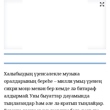
Халҡыбыҙҙың үҙенсәлекле музыка
ҡоралдарының береһе – милли ҡумыҙ үҙенең
сихри моңо менән бер кемде лә битараф
ҡалдырмай. Уны быуаттар дауамында
тыңлағандар һәм әле лә яратып тыңлайҙар.