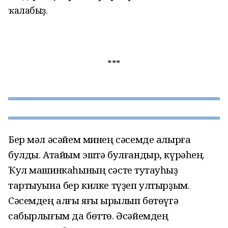
ҡалабыҙ.
***
Бер мәл әсәйем минең сәсемде алырға
булды. Атайым эштә булғандыр, күрәһең.
Ҡул машинкаһының сәсте туҡтауһыҙ
тартыуына бер килке түҙеп ултырҙым.
Сәсемдең алғы яғы ҡырылып бөтөүгә
сабырлығым да бөттө. Әсәйемдең