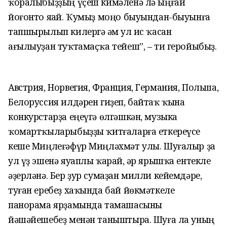
ҡоралыбыҙҙың үҫеш кимәленә лә ыңғай
йоғонто яһай. Ҡумыҙ моңо быуындан-быуынға
тапшырылып килергә һәм ул һис ҡасан
ағылыуҙан туҡтамаҫҡа тейеш”, – ти геройыбыҙ.
Австрия, Норвегия, Франция, Германия, Польша,
Белоруссия илдәрен гиҙеп, байтаҡ ҡына
конкурстарҙа еңеүгә өлгәшкән, музыка
ҡомартҡыларыбыҙҙы ҡитғаларға еткереүсе
кеше Миңлеғәфүр Миңләхмәт улы. Шуғалыр ҙа
ул үҙ эшенә яуаплы ҡарай, һәр ярышҡа ентекле
әҙерләнә. Бер ҙур сумаҙан милли кейемдәре,
туған еребеҙ хаҡында бай йөкмәткеле
панорама ярҙамында тамашасыны
йәшәйешебеҙ менән таныштыра. Шуға ла уның