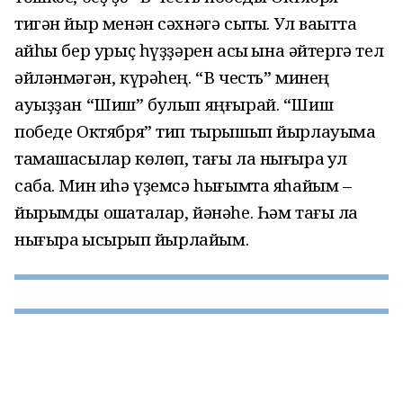
тигән йыр менән сәхнәгә сыҡтыҡ. Ул ваҡытта
ҡайһы бер урыҫ һүҙҙәрен асыҡ ҡына әйтергә тел
әйләнмәгән, күрәһең. “В честь” минең
ауыҙҙан “Шиш” булып яңғырай. “Шиш
победе Октября” тип тырышып йырлауыма
тамашасылар көлөп, тағы ла нығыраҡ ҡул
саба. Мин иһә үҙемсә һығымта яһайым –
йырымды оҡшаталар, йәнәһе. Һәм тағы ла
нығыраҡ ҡысҡырып йырлайым.