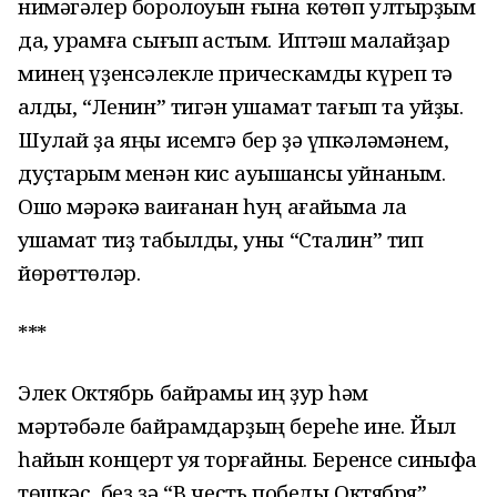
нимәгәлер боролоуын ғына көтөп ултырҙым
да, урамға сығып ҡастым. Иптәш малайҙар
минең үҙенсәлекле прическамды күреп тә
ҡалды, “Ленин” тигән ҡушамат тағып та ҡуйҙы.
Шулай ҙа яңы исемгә бер ҙә үпкәләмәнем,
дуҫтарым менән кис ауышҡансы уйнаным.
Ошо мәрәкә ваҡиғанан һуң ағайыма ла
ҡушамат тиҙ табылды, уны “Сталин” тип
йөрөттөләр.
***
Элек Октябрь байрамы иң ҙур һәм
мәртәбәле байрамдарҙың береһе ине. Йыл
һайын концерт ҡуя торғайныҡ. Беренсе синыфҡа
төшкәс, беҙ ҙә “В честь победы Октября”