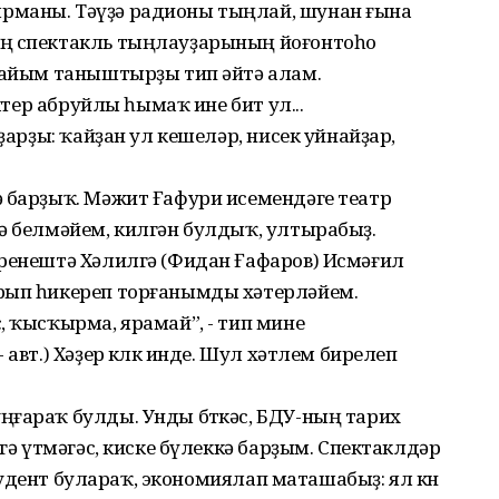
рманы. Тәүҙә радионы тыңлай, шунан ғына
ың спектакль тыңлауҙарының йоғонтоһо
атайым таныштырҙы тип әйтә алам.
ектер абруйлы һымаҡ ине бит ул...
рҙарҙы: ҡайҙан ул кешеләр, нисек уйнайҙар,
ә барҙыҡ. Мәжит Ғафури исемендәге театр
ә белмәйем, килгән булдыҡ, ултырабыҙ.
үренештә Хәлилгә (Фидан Ғафаров) Исмәғил
рып һикереп торғанымды хәтерләйем.
, ҡысҡырма, ярамай”, - тип мине
авт.) Хәҙер көлкө инде. Шул хәтлем бирелеп
ңғараҡ булды. Унды бөткәс, БДУ-ның тарих
өгә үтмәгәс, киске бүлеккә барҙым. Спектаклдәр
студент булараҡ, экономиялап маташабыҙ: ял көнө