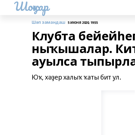
Шоңҡар
Шәп замандаш
5 ИЮНЯ 2020, 19:55
Клубта бейейһег
ныҡышалар. Кит
ауылса тыпырла
Юҡ, хәҙер халыҡ ҡаты бит ул.