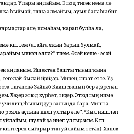
ҙғандар. Улары аңлайым. Этюд тигән нәмә лә
шҡа һыймай, төшөнә алмайым, ауыл балаһы бит
армаҫтар әле, исмаһам, ҡарап булһа ла,
йемә киттем (атайға яҡын барып булмай,
 ҡарайым микән әллә?” тием. Әсәй кеше - әсәй
әнен аңланым. Ишектән башты тығып ҡына
тегеләй-былай йөрөйҙәр. Минең сират етте. Үҙ
роза тигәненә Зәйнәб Биишеваның бер әҫәренән
ерҙем. Хәҙер этюд күрһәт, тиҙәр. Этюдтың нимә
т училищеһының ҙур залында бара. Мөйөштә
Ошо рояль аҫтына инеп ултыр әле”. “Был нишләп
п уйлайым, шулай ҙа инеп ултырҙым. Көтөп
т килтереп сығарыр тип уйлайым эстән). Ханов