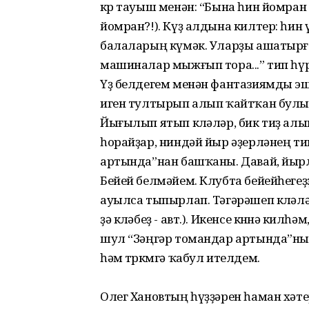
көр тауыш менән: “Бына һин йомран 
йомран?!). Күҙ алдына килтер: һин
балаларың күмәк. Уларҙы ашатырға
машиналар мыжғып тора...” тип һүрә
Үҙ белдегем менән фантазиямды эшк
иген тултырып алып ҡайтҡан булып
Йығылып ятып көләләр, бик тиҙ алы
һорайҙар, ниндәй йыр әҙерләнең ти
артында”нан башҡаны. Давай, йырла
Бейей белмәйем. Клубта бейейһегеҙ
ауылса тыпырлап. Тәгәрәшеп көләлә
ҙә көләбеҙ - авт.). Икенсе көнөнә кил
шул “Зәңгәр томандар артында”ны й
һәм төркөмгә ҡабул ителдем.
Олег Хановтың һүҙҙәрен һаман хәтер