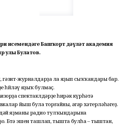
ри исемендәге Башҡорт дәүләт академия
р улы Булатов.
ды, гәзит-журналдарҙа ла яҙып сыҡҡандары бар.
е һөйләү яҙыҡ булмаҫ.
изорҙа спектаклдәрҙе һирәк күрһәтә
калар йыш була торғайны, әгәр хәтерләһәгеҙ.
индәй яҙманы радио тулҡындарына
рҙо. Бөтә эшен ташлап, тышта булһа – тыштан,