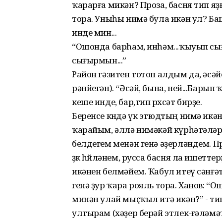
ҡарарға микән? Проза, басня тип я
тора. Уныһы нимә була икән ул? Ба
инде мин...
“Ошонда барһам, инһәм...ҡыуып сығ
сығырмын...”
Район гәзитен тотоп алдым да, әсә
рәнйегән). “Әсәй, бына, ней...Барып
кеше инде, бар,тип рөхсәт бирҙе.
Беренсе көндә үк этюдтың нимә ик
ҡарайым, әллә нимәкәй күрһәтәләр, 
белдегем менән генә әҙерләндем. П
өҙөк һөйләнем, русса басня ла ишетт
икәнен белмәйем. Ҡабул итеү сәнғә
генә ҙур ҡара рояль тора. Ханов: “
минән улай мыҫҡыл итә икән?” - ти
ултырам (хәҙер берәй этлек-ғәләмә