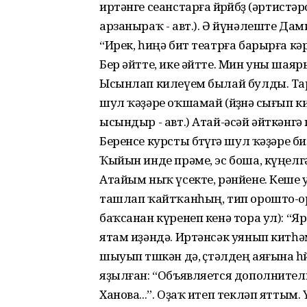
иртәнге сеанстарға йөрөйбөҙ (әртистә
арзаныраҡ - авт.). Ә йүнәлеште Дами
“Ирек, һиңә бит театрға барырға кә
Бер әйтте, ике әйтте. Мин уны шая
Ысынлап килеүем былай булды. Тари
шул ҡәҙәре оҡшамай (йөҙөнә сығып ки
ысындыр - авт.) Атай-әсәй әйткәнг
Беренсе курсты бөтөүгә шул ҡәҙәре б
Ҡыйын инде прәме, эс боша, күңелгә
Атайым ныҡ үсекте, рәнйене. Кеше 
ташлап ҡайтҡанһың, тип орошто-ор
баҡсанан күренеп кенә тора ул): “Я
ятам иҙәндә. Иртәнсәк уянып китһәм
шыуып төшкән дә, өҫтәлдең аяғына һ
яҙылған: “Объявляется дополнител
Ханова...”. Оҙаҡ итеп текләп яттым