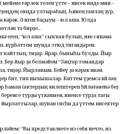
( мейене ғәрлек телеп үтте – нисек инде мин –
 үҙеңдең ояңда ултыраһың. Һинең ғаиләң ҙур,
 кәрәк. Ә иген баҫыуы – юл аша. Юлда
тләп тә бирҙе...
ә егеп, “юл аша” сыҡҡан булып, ике сикәмә
, күрһәттем шунда этюд тигәндәрен.
п ҡайттың, тиҙәр. Ярар, быныһы булды. Йыр
п. Бер йыр ҙа белмәйем “Зәңгәр томандар
, тиҙәр. Йырланым. Бейеү ҙә кәрәк икән.
ҙер бит, тип ныҡышалар. Киттем үҙемсә көйләп
р һаман (актерҙың килештереп һөйләгәненә беҙ
һәм, беренсе турҙы үткәнмен, икенсе турҙа тағы
ырлаттылар, шунан өсөнсөһөн дә үттем нисектер
ләйем: “Вы представляете из себя нечто, из