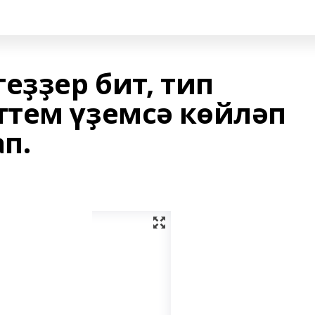
еҙҙер бит, тип
тем үҙемсә көйләп
п.