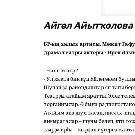
Айгөл Айытҡолова
БР-ҙың халы
ҡ
артисы, Мәжит Ғафу
драма театры актеры - Ирек Әлми
-
Ни өсөн театр?
- Ул хаҡта бик күп һөйләгәнем бул
Шулай ҙа райондаштар өсөн тағы берҙ
Театрҙы атайым яратты. Элек телев
торғайнылар. Ә бына радиопостанов
Атайым ана шул ҡасан, нисәлә, н
яңғыраталар – шуны белеп, көтөп то
ҡырҙа йөрөһә – ҡырҙан йүгереп ҡайта.