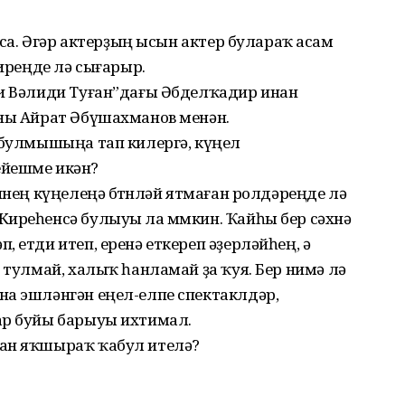
ынса. Әгәр актерҙың ысын актер булараҡ асам
тиреңде лә сығарыр.
ки Вәлиди Туған”дағы Әбделҡадир инан
уны Айрат Әбүшахманов менән.
 булмышыңа тап килергә, күңел
ейешме икән?
инең күңелеңә бөтөнләй ятмаған ролдәреңде лә
Киреһенсә булыуы ла мөмкин. Ҡайһы бер сәхнә
 етди итеп, еренә еткереп әҙерләйһең, ә
 тулмай, халыҡ һанламай ҙа ҡуя. Бер нимә лә
на эшләнгән еңел-елпе спектаклдәр,
ар буйы барыуы ихтимал.
нан яҡшыраҡ ҡабул ителә?