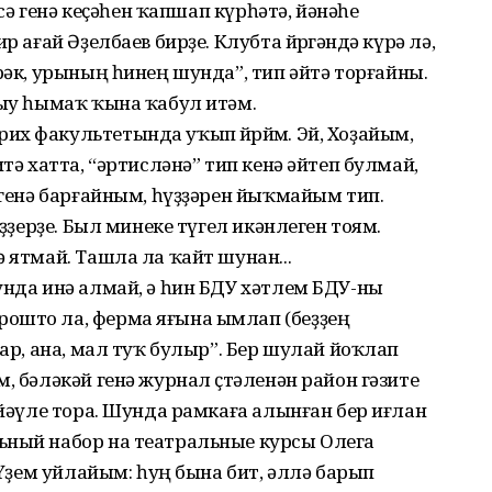
рсә генә кеҫәһен ҡапшап күрһәтә, йәнәһе
р ағай Әҙелбаев бирҙе. Клубта йөрөгәндә күрә лә,
рәк, урының һинең шунда”, тип әйтә торғайны.
рыу һымаҡ ҡына ҡабул итәм.
х факультетында уҡып йөрөйөм. Эй, Хоҙайым,
тә хатта, “әртисләнә” тип кенә әйтеп булмай,
ә генә барғайным, һүҙҙәрен йыҡмайым тип.
иҙҙерҙе. Был минеке түгел икәнлеген тоям.
 ятмай. Ташла ла ҡайт шунан...
унда инә алмай, ә һин БДУ хәтлем БДУ-ны
ошто ла, ферма яғына ымлап (беҙҙең
рар, ана, мал туҡ булыр”. Бер шулай йоҡлап
, бәләкәй генә журнал өҫтәленән район гәзите
өйәүле тора. Шунда рамкаға алынған бер иғлан
ьный набор на театральные курсы Олега
. Үҙем уйлайым: һуң бына бит, әллә барып