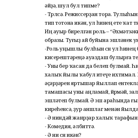
әйҙә, шул бул типме?
- Төрлөсә. Режиссерҙан тора. Тулыһ
тип тотона икән, ул һинең ете ҡат 
Иң ауыр бирелгән роль – “Әхмәтзә
образы. Туғыҙ ай буйына эшләнек 
-Роль уңышлы булһын өсөн ул һинең
кисерештәреңә ауаздаш булырға т
- Уны бер ҡасан да белеп булмай. Һ
халыҡ йылы ҡабул итеүе ихтимал. 
әҫәрҙәрен яртышар йыллап ентекләп,
тамашасы уны аңламай, йөрөмәй, зал
эшләтеп булмай. Ә эш араһында ғы
киреһенсә, ҙур аншлаг менән йылд
- Ә ниндәй жанрҙар халыҡ тарафы
- Комедия, әлбиттә.
- Ә ни өсөн икән?