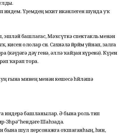
булды.
п индем. Үҙемдең мөхит икәнлеген шунда уҡ
төп, эшләй башлағас, Мәҡсүткә спектакль менән
, кисен ололар өсөн. Сәхнәлә йөрөйөм уйнап, залға
 (кәүҙәгә дәү генә, әллә ҡайҙан күренә). Күҙен
рәп ҡарап тора.
һуң ғына минең менән кешесә һөйләшә
аға индерә башланылар. Ә бына роль тип
р-Зөһрә”һендәге Шаһзада.
ин бына шул персонажға оҡшағанһың, һин,