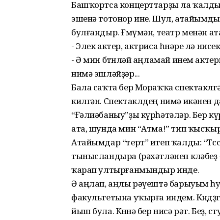
Башҡортса концерттарҙы ла ҡалды
эшенә тотонор ине. Шул, атайымд
булғандыр. Ғөмүмән, театр менән 
- Элек актер, актриса һөнәре лә нис
- Ә мин бөтөнләй аңламай инем акте
нимә эшләйҙәр...
Бала саҡта бер Мораҡҡа спектаклг
килгән. Спектаклдең нимә икәнен д
“Ғәлиәбаныу”ҙы күрһәтәләр. Бер к
ата, шунда мин “Атма!” тип ҡысҡы
Атайымдар “терт” итеп ҡалды: “Тсс
тынысландыра (рәхәтләнеп көләбеҙ - 
ҡарап ултырғанмындыр инде.
Ә аңлап, аңлы рәүештә барыуым һу
факультетына уҡырға индем. Көндөҙг
йыш була. Көнөнә бер нисә рәт. Беҙ, 