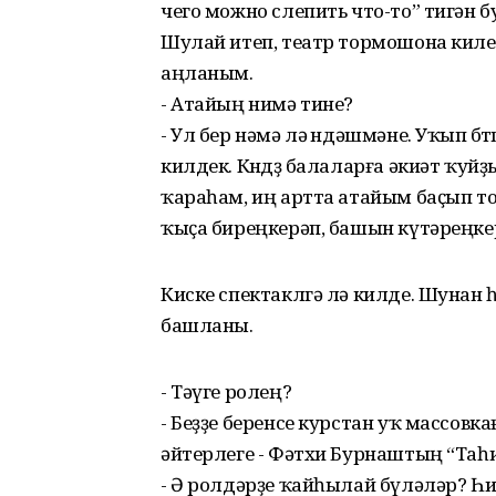
чего можно слепить что-то” тигән 
Шулай итеп, театр тормошона киле
аңланым.
- Атайың нимә тине?
- Ул бер нәмә лә өндәшмәне. Уҡып бө
килдек. Көндөҙ балаларға әкиәт ҡуйҙыҡ
ҡараһам, иң артта атайым баҫып тора
ҡыҫа биреңкерәп, башын күтәреңке
Киске спектаклгә лә килде. Шунан 
башланы.
- Тәүге ролең?
- Беҙҙе беренсе курстан уҡ массовк
әйтерлеге - Фәтхи Бурнаштың “Таһи
- Ә ролдәрҙе ҡайһылай бүләләр? Һ