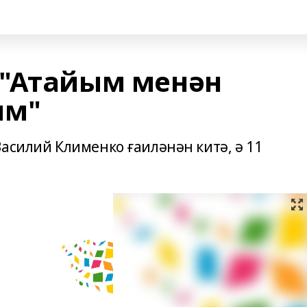
 "Атайым менән
ым"
асилий Клименко ғаиләнән китә, ә 11