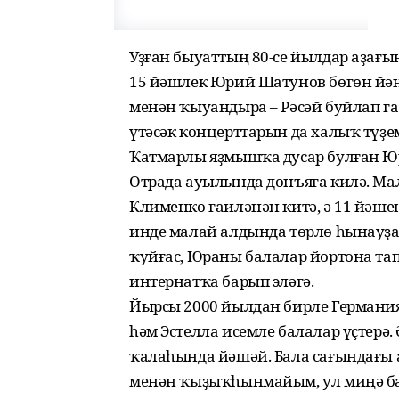
Уҙған быуаттың 80-се йылдар аҙағ
15 йәшлек Юрий Шатунов бөгөн й
менән ҡыуандыра – Рәсәй буйлап г
үтәсәк концерттарын да халыҡ түҙе
Ҡатмарлы яҙмышҡа дусар булған Ю
Отрада ауылында донъяға килә. Ма
Клименко ғаиләнән китә, ә 11 йәше
инде малай алдында төрлө һынауҙар
ҡуйғас, Юраны балалар йортона та
интернатҡа барып эләгә.
Йырсы 2000 йылдан бирле Германи
һәм Эстелла исемле балалар үҫтерә
ҡалаһында йәшәй. Бала сағындағы
менән ҡыҙыҡһынмайым, ул миңә бар 