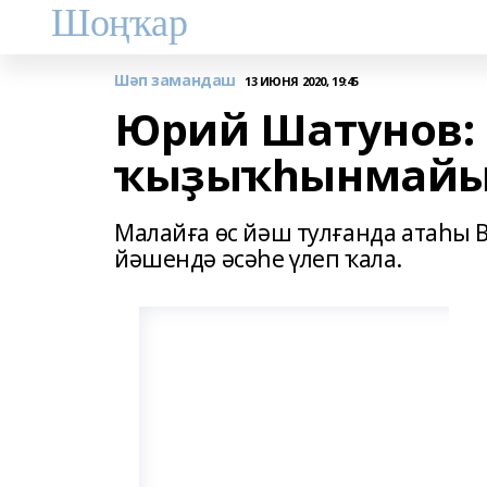
Шоңҡар
Шәп замандаш
13 ИЮНЯ 2020, 19:45
Юрий Шатунов:
ҡыҙыҡһынмай
Малайға өс йәш тулғанда атаһы В
йәшендә әсәһе үлеп ҡала.