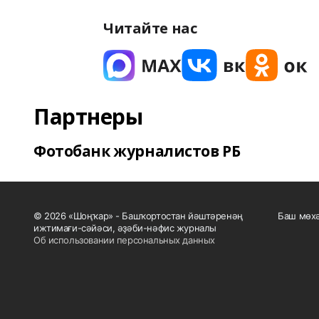
Читайте нас
Партнеры
Фотобанк журналистов РБ
© 2026 «Шоңҡар» - Башҡортостан йәштәренәң
Баш мөхә
ижтимағи-сәйәси, әҙәби-нәфис журналы
Об использовании персональных данных