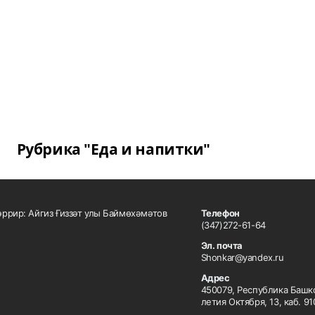
Рубрика "Еда и напитки"
ррир: Айгиз Ғиззәт улы Баймөхәмәтов
Телефон
(347)272-61-64
Эл. почта
Shonkar@yandex.ru
Адрес
450079, Республика Башкор
летия Октября, 13, каб. 91