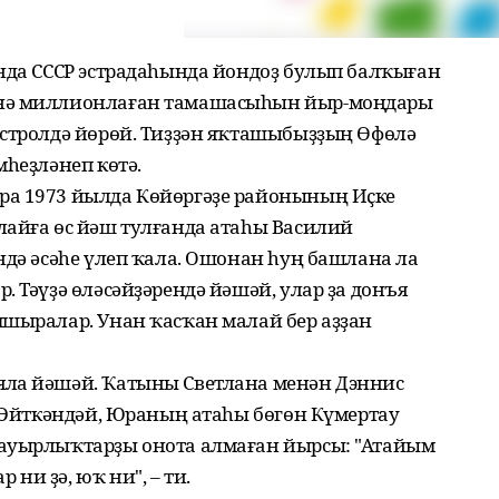
ында СССР эстрадаһында йондоҙ булып балҡыған
әнә миллионлаған тамашасыһын йыр-моңдары
астролдә йөрөй. Тиҙҙән яҡташыбыҙҙың Өфөлә
мһеҙләнеп көтә.
ра 1973 йылда Көйөргәҙе районының Иҫке
лайға өс йәш тулғанда атаһы Василий
ндә әсәһе үлеп ҡала. Ошонан һуң башлана ла
. Тәүҙә өләсәйҙәрендә йәшәй, улар ҙа донъя
пшыралар. Унан ҡасҡан малай бер аҙҙан
яла йәшәй. Ҡатыны Светлана менән Дэннис
. Әйткәндәй, Юраның атаһы бөгөн Күмертау
 ауырлыҡтарҙы онота алмаған йырсы: "Атайым
ни ҙә, юҡ ни", – ти.