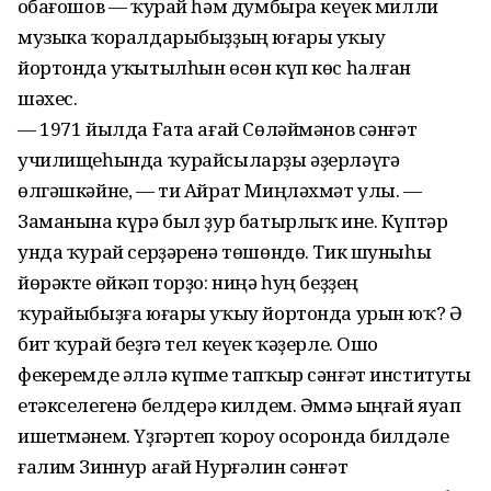
Ҡобағошов — ҡурай һәм думбыра кеүек милли
музыка ҡоралдарыбыҙҙың юғары уҡыу
йортонда уҡытылһын өсөн күп көс һалған
шәхес.
— 1971 йылда Ғата ағай Сөләймәнов сәнғәт
училищеһында ҡурайсыларҙы әҙерләүгә
өлгәшкәйне, — ти Айрат Миңләхмәт улы. —
Заманына күрә был ҙур батырлыҡ ине. Күптәр
унда ҡурай серҙәренә төшөндө. Тик шуныһы
йөрәкте өйкәп торҙо: ниңә һуң беҙҙең
ҡурайыбыҙға юғары уҡыу йортонда урын юҡ? Ә
бит ҡурай беҙгә тел кеүек ҡәҙерле. Ошо
фекеремде әллә күпме тапҡыр сәнғәт институты
етәкселегенә белдерә килдем. Әммә ыңғай яуап
ишетмәнем. Үҙгәртеп ҡороу осоронда билдәле
ғалим Зиннур ағай Нурғәлин сәнғәт