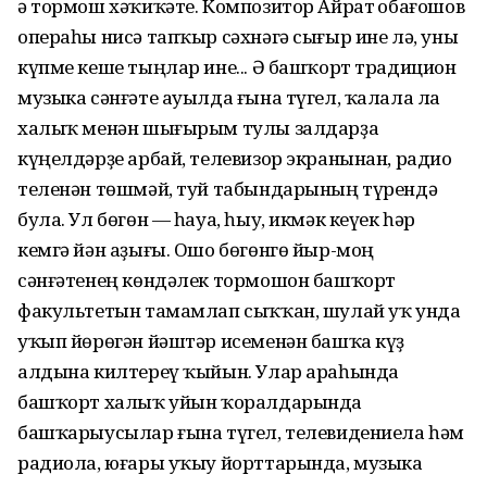
ә тормош хәҡиҡәте. Композитор Айрат Ҡобағошов
операһы нисә тапҡыр сәхнәгә сығыр ине лә, уны
күпме кеше тыңлар ине... Ә башҡорт традицион
музыка сәнғәте ауылда ғына түгел, ҡалала ла
халыҡ менән шығырым тулы залдарҙа
күңелдәрҙе арбай, телевизор экранынан, радио
теленән төшмәй, туй табындарының түрендә
була. Ул бөгөн — һауа, һыу, икмәк кеүек һәр
кемгә йән аҙығы. Ошо бөгөнгө йыр-моң
сәнғәтенең көндәлек тормошон башҡорт
факультетын тамамлап сыҡҡан, шулай уҡ унда
уҡып йөрөгән йәштәр исеменән башҡа күҙ
алдына килтереү ҡыйын. Улар араһында
башҡорт халыҡ уйын ҡоралдарында
башҡарыусылар ғына түгел, телевидениела һәм
радиола, юғары уҡыу йорттарында, музыка