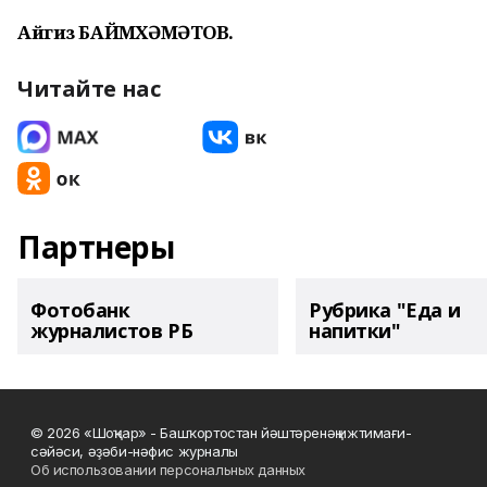
Айгиз БАЙМӨХӘМӘТОВ.
Читайте нас
Партнеры
Фотобанк
Рубрика "Еда и
журналистов РБ
напитки"
© 2026 «Шоңҡар» - Башҡортостан йәштәренәң ижтимағи-
сәйәси, әҙәби-нәфис журналы
Об использовании персональных данных