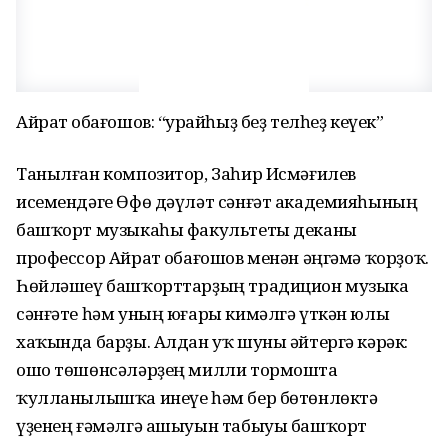
Айрат Ҡобағошов: “Ҡурайһыҙ беҙ телһеҙ кеүек”
Танылған композитор, Заһир Исмәғилев
исемендәге Өфө дәүләт сәнғәт академияһының
башҡорт музыкаһы факультеты деканы
профессор Айрат Ҡобағошов менән әңгәмә ҡорҙоҡ.
Һөйләшеү башҡорттарҙың традицион музыка
сәнғәте һәм уның юғары кимәлгә үткән юлы
хаҡында барҙы. Алдан уҡ шуны әйтергә кәрәк:
ошо төшөнсәләрҙең милли тормошта
ҡулланылышҡа инеүе һәм бер бөтөнлөктә
үҙенең ғәмәлгә ашыуын табыуы башҡорт