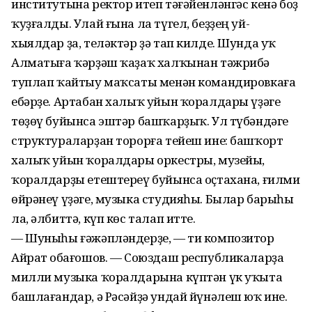
институтына ректор итеп тәғәйенләнгәс кенә боҙ
ҡуҙғалды. Улай ғына ла түгел, беҙҙең уй-
хыялдар ҙа, теләктәр ҙә тап килде. Шунда уҡ
Алматыға ҡәрҙәш ҡаҙаҡ халҡынан тәжрибә
туплап ҡайтыу маҡсаты менән командировкаға
ебәрҙе. Артабан халыҡ уйын ҡоралдары үҙәге
төҙөү буйынса эштәр башҡарҙыҡ. Ул түбәндәге
структураларҙан торорға тейеш ине: башҡорт
халыҡ уйын ҡоралдары оркестры, музейы,
ҡоралдарҙы етештереү буйынса оҫтахана, ғилми
өйрәнеү үҙәге, музыка студияһы. Былар барыһы
ла, әлбиттә, күп көс талап итте.
— Шуныһы ғәжәпләндерҙе, — ти композитор
Айрат Ҡобағошов. — Союздаш республикаларҙа
милли музыка ҡоралдарына күптән үк уҡыта
башлағандар, ә Рәсәйҙә ундай йүнәлеш юҡ ине.