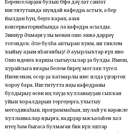
Беренселәрҙән булып Өфө дәүләт сәнғәт
институтында шундай кафедра астыҡ, ә бер
йылдан һуң, беҙгә ҡарап, Ҡазан
консерваторияһында ла кафедра асылды.
Зиннур Әхмәҙи улы менән ошо эшкә дәррәү
тотондоҡ. Әле булһа аптырап ҡуям, ни тиклем
ҡыйыу аҙым яһағанбыҙ! Ә ауырлыҡтар күп ине.
Ошо идеяға ҡаршы сығыусылар ҙа булды. Имеш,
ҡурайсыға юғары белем биреү мотлаҡ түгел.
Икенсенән, осор ҙа ҡатмарлы ине: илдә үҙгәртеп
ҡороу бара. Институтта яңы кафедраны
булдырыу өсөн иң тәүҙә ҡулланыуҙан сыҡҡан
уйын ҡоралдарын тергеҙергә, уҡытыу
методикаһын, программаһын, шулай уҡ кәрәкле
ҡулланмалар яҙырға, кадрҙар мәсьәләһен хәл
итеү һәм бығаса булмаған бик күп эштәр