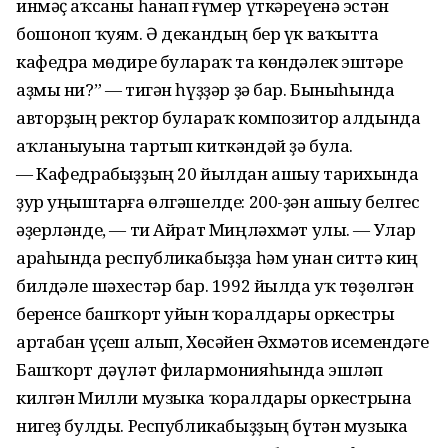
инмәҫ аҡсаны һанап ғүмер үткәреүенә эстән
бошоноп ҡуям. Ә декандың бер үк ваҡытта
кафедра мөдире булараҡ та көндәлек эштәре
аҙмы ни?” — тигән һүҙҙәр ҙә бар. Быныһында
авторҙың ректор булараҡ композитор алдында
аҡланыуына тартып киткәндәй ҙә була.
— Кафедрабыҙҙың 20 йылдан ашыу тарихында
ҙур уңыштарға өлгәшелде: 200-ҙән ашыу белгес
әҙерләнде, — ти Айрат Миңләхмәт улы. — Улар
араһында республикабыҙҙа һәм унан ситтә киң
билдәле шәхестәр бар. 1992 йылда уҡ төҙөлгән
беренсе башҡорт уйын ҡоралдары оркестры
артабан үҫеш алып, Хөсәйен Әхмәтов исемендәге
Башҡорт дәүләт филармонияһында эшләп
килгән Милли музыка ҡоралдары оркестрына
нигеҙ булды. Республикабыҙҙың бүтән музыка