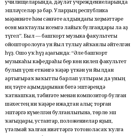
училищеларында, дәүләт учреждениеларында
эшләүселәр ҙә бар. Уларҙың республика
мәҙәниәте һәм сәнғәте алдындағы хеҙмәттәре
өсөн маҡтаулы исемгә лайыҡ булғандары ла аҙ
түгел”. Был — башҡорт музыка факультеты
ойошторолоуға ун йыл тулыу айҡанлы әйтелгән
һүҙ. Ошо уҡ һүҙ аҙағында: “Әле башҡорт
музыкаһы кафедраһы бер көн килеп факультет
булып үҫеп еткәнгә ҡәҙәр үткән ун йылдан
артығыраҡ ваҡытты барлап ултырам да уның
иң тәүге аҙымдарынан бөтә эштәрендә
ҡатнашҡан, тәбиғәте менән композитор булған
шәхестең ни ҡәҙәре ижадтан алыҫ торған
эштәргә күмелгән булғанлығына, төрлө эш
ҡағыҙҙары, уставтар, положениелар яҙып,
үтәлмәй ҡалған ниәттәргә тотоноласаҡ ҡулға