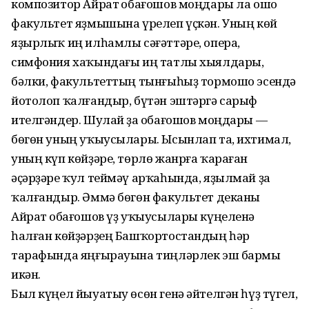
композитор Айрат Ҡобағошов моңдары ла ошо
факультет яҙмышына үрелеп үҫкән. Уның көй
яҙырлыҡ иң илһамлы сәғәттәре, опера,
симфония хаҡындағы иң татлы хыялдары,
бәлки, факультеттың тынғыһыҙ тормошо эсендә
йотолоп ҡалғандыр, бүтән эштәргә сарыф
ителгәндер. Шулай ҙа Ҡобағошов моңдары —
бөгөн уның уҡыусылары. Ысынлап та, ихтимал,
уның күп көйҙәре, төрлө жанрға ҡараған
әҫәрҙәре ҡул теймәү арҡаһында, яҙылмай ҙа
ҡалғандыр. Әммә бөгөн факультет деканы
Айрат Ҡобағошов үҙ уҡыусылары күңеленә
һалған көйҙәрҙең Башҡортостандың һәр
тарафында яңғырауына тиңләрлек эш бармы
икән.
Был күңел йыуатыу өсөн генә әйтелгән һүҙ түгел,