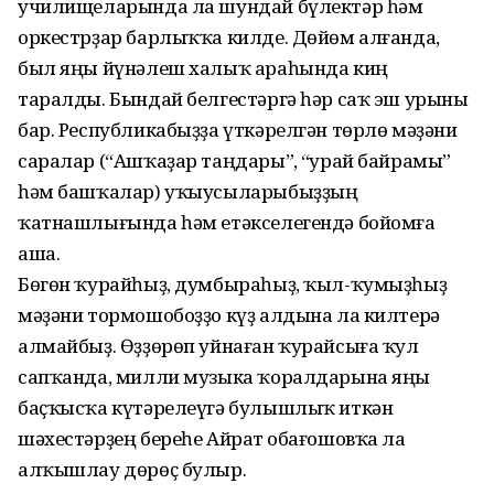
училищеларында ла шундай бүлектәр һәм
оркестрҙар барлыҡҡа килде. Дөйөм алғанда,
был яңы йүнәлеш халыҡ араһында киң
таралды. Бындай белгестәргә һәр саҡ эш урыны
бар. Республикабыҙҙа үткәрелгән төрлө мәҙәни
саралар (“Ашҡаҙар таңдары”, “Ҡурай байрамы”
һәм башҡалар) уҡыусыларыбыҙҙың
ҡатнашлығында һәм етәкселегендә бойомға
аша.
Бөгөн ҡурайһыҙ, думбыраһыҙ, ҡыл-ҡумыҙһыҙ
мәҙәни тормошобоҙҙо күҙ алдына ла килтерә
алмайбыҙ. Өҙҙөрөп уйнаған ҡурайсыға ҡул
сапҡанда, милли музыка ҡоралдарына яңы
баҫҡысҡа күтәрелеүгә булышлыҡ иткән
шәхестәрҙең береһе Айрат Ҡобағошовҡа ла
алҡышлау дөрөҫ булыр.