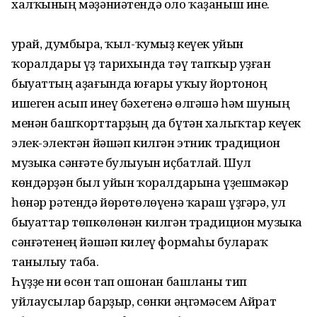
халҡының мәҙәниәтендә оло ҡаҙаныш ине.
Ҡурай, думбыра, ҡыл-ҡумыҙ кеүек уйын
ҡоралдары үҙ тарихында тәү тапҡыр уҙған
быуаттың аҙағында юғары уҡыу йортоноң
ишеген асып инеү бәхетенә өлгәшә һәм шуның
менән башҡорттарҙың да бүтән халыҡтар кеүек
элек-электән йәшәп килгән этник традицион
музыка сәнғәте булыуын иҫбатлай. Шул
көндәрҙән был уйын ҡоралдарына үҙешмәкәр
һөнәр рәтендә йөрөтөлөүенә ҡараш үҙгәрә, ул
быуаттар төпкөлөнән килгән традицион музыка
сәнғәтенең йәшәп килеү формаһы булараҡ
танылыу таба.
Һүҙҙе ни өсөн тап ошонан башланы тип
уйлаусылар барҙыр, сөнки әңгәмәсем Айрат