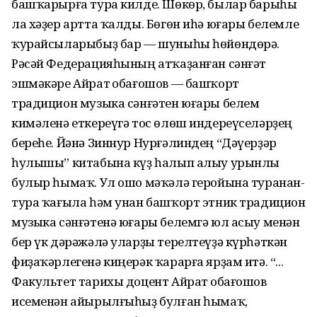
башҡарырға тура килде. Шөкөр, былар барыһы
ла хәҙер артта ҡалды. Бөгөн иһә юғары белемле
ҡурайсыларыбыҙ бар — шуныһы һөйөндөрә.
Рәсәй Федерацияһының атҡаҙанған сәнғәт
эшмәкәре Айрат Ҡобағошов — башҡорт
традицион музыка сәнғәтен юғары белем
кимәленә еткереүгә тос өлөш индереүселәрҙең
береһе. Йәнә Зиннур Нурғәлиндең “Дәүерҙәр
һулышы” китабына күҙ һалып алыу урынлы
булыр һымаҡ. Ул ошо мәҡәлә геройына туранан-
тура ҡағыла һәм унан башҡорт этник традицион
музыка сәнғәтенә юғары белемгә юл асыу менән
бер үк дәрәжәлә уларҙы терелтеүҙә күрһәткән
фиҙаҡәрлегенә киңерәк ҡарарға ярҙам итә. “...
Факультет тарихы доцент Айрат Ҡобағошов
исеменән айырылғыһыҙ булған һымаҡ,