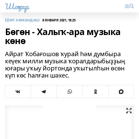
Шоңҡар
Шәп замандаш
8 ЯНВАРЯ 2021, 18:25
Бөгөн - Халыҡ-ара музыка
көнө
Айрат Ҡобағошов ҡурай һәм думбыра
кеүек милли музыка ҡоралдарыбыҙҙың
юғары уҡыу йортонда уҡытылһын өсөн
күп көс һалған шәхес.