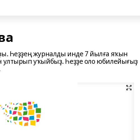
ва
ҙы. Һеҙҙең журналды инде 7 йылға яҡын
н ултырып уҡыйбыҙ. Һеҙҙе оло юбилейығыҙ
!