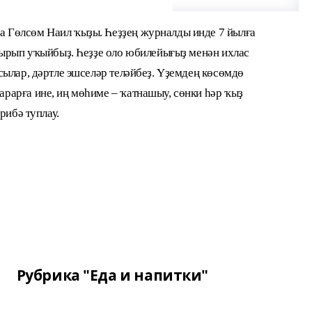
Гөлсөм Наил ҡыҙы. Һеҙҙең журналды инде 7 йылға
тырып уҡыйбыҙ. Һеҙҙе оло юбилейығыҙ менән ихлас
сылар, дәртле эшселәр теләйбеҙ. Үҙемдең көсөмдө
арға ине, иң мөһиме – ҡатнашыу, сөнки һәр ҡыҙ
рибә туплау.
Рубрика "Еда и напитки"