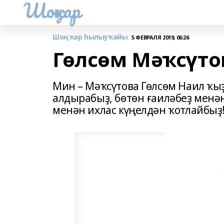
Шоңҡар
Шоңҡар һылыуҡайы
5 ФЕВРАЛЯ 2019, 06:26
Гөлсөм Мәҡсүто
Мин – Мәҡсүтова Гөлсөм Наил ҡы
алдырабыҙ, бөтөн ғаиләбеҙ менә
менән ихлас күңелдән ҡотлайбыҙ