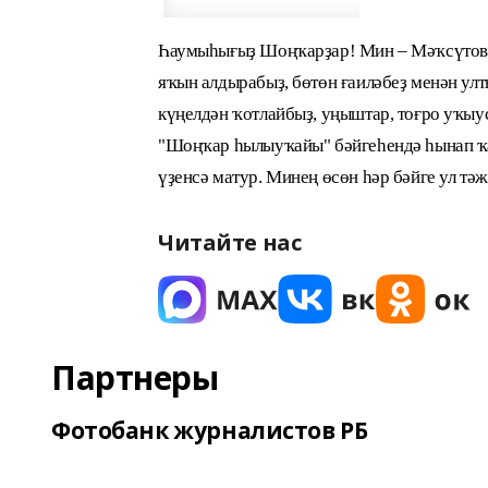
Һаумыһығыҙ Шоңҡарҙар! Мин – Мәҡсүтова 
яҡын алдырабыҙ, бөтөн ғаиләбеҙ менән ул
күңелдән ҡотлайбыҙ, уңыштар, тоғро уҡыу
"Шоңҡар һылыуҡайы" бәйгеһендә һынап ҡар
үҙенсә матур. Минең өсөн һәр бәйге ул тәж
Читайте нас
Партнеры
Фотобанк журналистов РБ