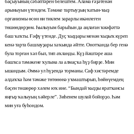
баҫыуының сәбәптәрен белештем. Алама ғәҙәтенән
арыныуын үтендем. Тәмәке тартыуҙың ҡатын-ҡыҙ
организмы өсөн ни тиклем зарарлы икәнлеген
төшөндөрҙөм. Һылыуым барыһын да аңлаған ҡиәфәттә
баш ҡаҡты. Ғәфү үтенде. Дуҫ ҡыҙҙары менән ҡыҙыҡ күреп
кенә тарта башлауҙары хаҡында әйтте. Онотҡанда бер генә
була торған хәл был, тип аҡланды. Күҙ йәштәре аша
башҡса тәмәкене ҡулына ла алмаҫҡа һүҙ бирҙе. Мин
ышандым. Әммә ул һүҙендә торманы. Саф хистәремде
алдаҡҡа һәм тәмәке төтөнөнә уҡмаштырып, һөйөүемдең
бәҫен төшөрөр хәлем юҡ ине. “Бындай ҡыҙҙы яратҡансы
яңғыҙ ҡалыуың хәйерле”. Зиһенем шулай бойорҙо. Һәм
мин уға буһондом.