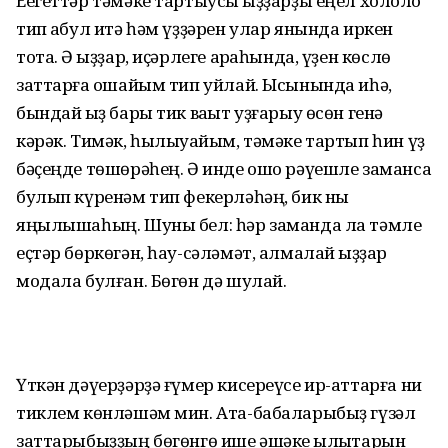
Еегеттәр тәмәке тартыусы ҡыҙҙарҙы еңел холоҡло
тип ҡабул итә һәм үҙҙәрен улар янында иркен
тота. Ә ҡыҙҙар, иҫәрлеге арҡаһында, үҙен көслө
заттарға оҡшайым тип уйлай. Ысынында иһә,
бындай ҡыҙ бары тик ваҡыт уҙғарыу өсөн генә
кәрәк. Тимәк, һылыуҡайым, тәмәке тартып һин үҙ
бәҫеңде төшөрәһең. Ә инде ошо рәүешле заманса
булып күренәм тип фекерләһәң, бик ныҡ
яңылышаһың. Шуны бел: һәр заманда ла тәмле
еҫтәр бөркөгән, һау-сәләмәт, алмалай ҡыҙҙар
модала булған. Бөгөн дә шулай.
Үткән дәүерҙәрҙә ғүмер кисереүсе ир-аттарға ни
тиклем көнләшәм мин. Ата-бабаларыбыҙ гүзәл
заттарыбыҙҙың бөгөнгө ише әшәке ҡылыҡтарын