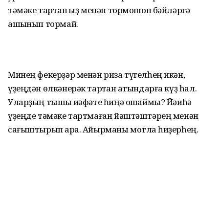
тәмәке тартҡан ҡыҙ менән тормошон бәйләргә
ашҡынып тормай.
Минең фекерҙәр менән риза түгелһең икән,
үҙеңдән өлкәнерәк тартҡан ҡатындарға күҙ һал.
Уларҙың тышҡы ҡиәфәте һиңә оҡшаймы? Йәиһә
үҙеңде тәмәке тартмаған йәштәштәрең менән
сағыштырып ҡара. Айырманы мотлаҡ һиҙерһең.