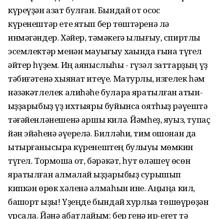
күреүҙән азат булған. Бындай ҡот осҡос
күренештәр ете ятып бер төштәренә лә
инмәгәндер. Хәйер, тәмәкегә ылығыу, спиртлы
эсемлектәр менән мауығыу хаҡында ғына түгел
әйтер һүҙем. Иң аяныслыһы - гүзәл заттарҙың үҙ
тәбиғәтенә хыянат итеүе. Матурлыҡ, изгелек һәм
нәзәкәтлелек алиһәһе булараҡ яратылған ҡатын-
ҡыҙҙарыбыҙ үҙ ихтыяры буйынса оятһыҙ рәүештә
тәғәйенләнешенә ҡаршы килә. Йәмһеҙ, яуыз, тупаҫ
йән эйәһенә әүерелә. Билләһи, тим ошонан да
ытырғанысыраҡ күренештең булыуы мөмкин
түгел. Тормошҡа ҡот, бәрәкәт, һут өләшеү өсөн
яратылған алмалай ҡыҙҙарыбыҙ сурышып
кипкән өрөк хәленә ҡалмаһын ине. Аңыңа кил,
башҡорт ҡыҙы! Үҙеңде бындай хурлыҡҡа төшөүрөҙән
ҡурсала. Йәнә ҡабатлайым: бер генә ир-егет тә