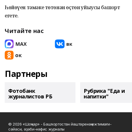
Һөйөүен тәмәке төтөнән өҫтөн ҡуйыусы башҡорт
егете.
Читайте нас
Партнеры
Фотобанк
Рубрика "Еда и
журналистов РБ
напитки"
© 2026 «Шоңҡар» - Башҡортостан йәштәренәң ижтимағи-
сәйәси, әҙәби-нәфис журналы