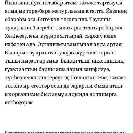
Йыш ҡына шуға иғтибар итәм: тәмәке тартыусы
ҡатын ҡыҙ тора-бара матурлығын юғалта. Йөҙөнөң
ҡобараһы оса. Бите көл төҫөнә инә. Тауышы
тупаҫлана. Тиереһе, тынаҡтары, тештәре һарғая.
Хәлһеҙеҙләнә, күҙҙәре ялтырай, сырхау кеше
ҡиәфәтен ала. Организмы ваҡытынан алда ҡартая.
Былары тәү ҡараштан уҡ күҙгә күренеп торған
тышҡы һыҙаттар ғына. Бынан тыш, никотиндың
гүзәл заттың барлыҡ ағзаларын зәғифләүе,
түлһеҙлеккә килтереүе иҫбатланған. Эйе, тәмәке
төтөнө ир-егеттәр өсөн дә зарарлы. Әммә ҡатын-
ҡыҙ организмы был ағыу алдында өс тапҡырға
көсһөҙөрәк.