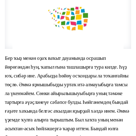
Бер ҡыҙ менән оҙаҡ ваҡыт дауамында осрашып
йөрөгәндән һуң, ҡапыл ғына ташлашырға тура килде. Һүҙ
юҡ, сибәр ине. Арабыҙҙа һөйөү осҡондары ла тоҡанғайны
төҫлө. Әммә яҙмышыбыҙҙы уртаҡ итә алмауыбыҙға тамсы
ла үкенмәйем. Сөнки айырылышыуыбыҙға уның тәмәке
тартырға әүәҫләнеүе сәбәпсе булды. Һөйгәнемдең бындай
ғәҙәте хаҡында белгәс аҡылдан яҙырҙай хәлдә инем. Әммә
үҙемде ҡулға алырға тырыштым. Был хаҡта уның менән
асыҡтан-асыҡ һөйләшергә ҡарар иттем. Бындай юлға