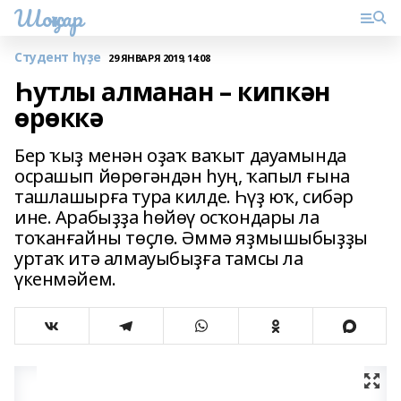
Шоңҡар
Студент һүҙе
29 ЯНВАРЯ 2019, 14:08
Һутлы алманан – кипкән
өрөккә
Бер ҡыҙ менән оҙаҡ ваҡыт дауамында
осрашып йөрөгәндән һуң, ҡапыл ғына
ташлашырға тура килде. Һүҙ юҡ, сибәр
ине. Арабыҙҙа һөйөү осҡондары ла
тоҡанғайны төҫлө. Әммә яҙмышыбыҙҙы
уртаҡ итә алмауыбыҙға тамсы ла
үкенмәйем.