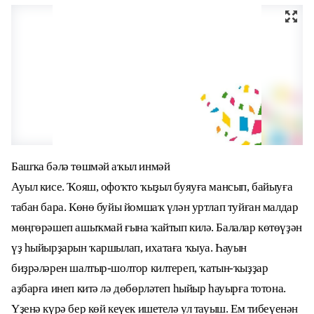
Башҡа бәлә төшмәй аҡыл инмәй
Ауыл кисе. Ҡояш, офоҡто ҡыҙыл буяуға мансып, байыуға
табан бара. Көнө буйы йомшаҡ үлән уртлап туйған малдар
мөңгөрәшеп ашыҡмай ғына ҡайтып килә. Балалар көтөүҙән
үҙ һыйырҙарын ҡаршылап, ихатаға ҡыуа. Һауын
биҙрәләрен шалтыр-шолтор килтереп, ҡатын-ҡыҙҙар
аҙбарға инеп китә лә дөбөрләтеп һыйыр һауырға тотона.
Үҙенә күрә бер көй кеүек ишетелә ул тауыш. Ем тибеүенән