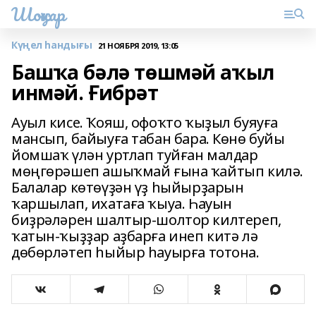
Шоңҡар
Күңел һандығы
21 НОЯБРЯ 2019, 13:05
Башҡа бәлә төшмәй аҡыл
инмәй. Ғибрәт
Ауыл кисе. Ҡояш, офоҡто ҡыҙыл буяуға
мансып, байыуға табан бара. Көнө буйы
йомшаҡ үлән уртлап туйған малдар
мөңгөрәшеп ашыҡмай ғына ҡайтып килә.
Балалар көтөүҙән үҙ һыйырҙарын
ҡаршылап, ихатаға ҡыуа. Һауын
биҙрәләрен шалтыр-шолтор килтереп,
ҡатын-ҡыҙҙар аҙбарға инеп китә лә
дөбөрләтеп һыйыр һауырға тотона.