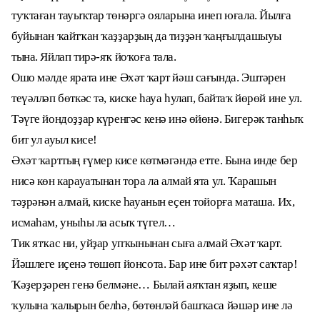
туҡтаған тауыҡтар төнәргә ояларына инеп юғала. Йылға
буйынан ҡайтҡан ҡаҙҙарҙың да тиҙҙән ҡаңғылдашыуы
тына. Яйлап тирә-яҡ йоҡоға тала.
Ошо мәлде ярата ине Әхәт ҡарт йәш сағында. Эштәрен
теүәлләп бөткәс тә, киске һауа һулап, байтаҡ йөрөй ине ул.
Тәүге йондоҙҙар күренгәс кенә инә өйөнә. Бигерәк танһыҡ
бит ул ауыл кисе!
Әхәт ҡарттың ғүмер кисе көтмәгәндә етте. Бына инде бер
нисә көн карауатынан тора ла алмай ята ул. Ҡарашын
тәҙрәнән алмай, киске һауанын еҫен тойорға маташа. Их,
исмаһам, уныһы ла асыҡ түгел…
Тик ятҡас ни, уйҙар упҡынынан сыға алмай Әхәт ҡарт.
Йәшлеге иҫенә төшөп йонсота. Бар ине бит рәхәт саҡтар!
Ҡәҙерҙәрен генә белмәне… Былай аяҡтан яҙып, кеше
ҡулына ҡалырын белһә, бөтөнләй башҡаса йәшәр ине лә