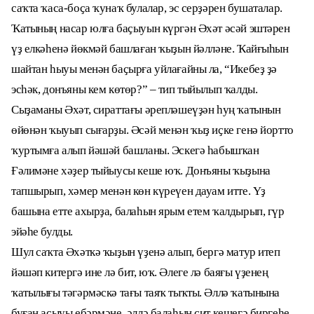
саҡта ҡаса-боҫа ҡунаҡ булалар, эс серҙәрен бушаталар.
Ҡатының насар юлға баҫыуын күргән Әхәт әсәй эштәрен
үҙ елкәһенә йөкмәй башлаған ҡыҙын йәлләне. Ҡайғыһын
шайтан һыуы менән баҫырға уйлағайны ла, “Икебеҙ ҙә
эсһәк, донъяны кем көтөр?” – тип тыйылып ҡалды.
Сыҙаманы Әхәт, сираттағы әрепләшеүҙән һуң ҡатынын
өйөнән ҡыуып сығарҙы. Әсәй менән ҡыҙ иҫке генә йортто
ҡуртымға алып йәшәй башланы. Эскегә һабышҡан
Ғәлимәне хәҙер тыйыусы кеше юҡ. Донъяны ҡыҙына
тапшырып, хәмер менән көн күреүен дауам итте. Үҙ
башына етте ахырҙа, балаһын ярым етем ҡалдырып, гүр
эйәһе булды.
Шул саҡта Әхәткә ҡыҙын үҙенә алып, бергә матур итеп
йәшәп китергә ине лә бит, юҡ. Әлеге лә баяғы үҙенең
ҡатылығы тәгәрмәскә тағы таяҡ тыҡты. Әллә ҡатынына
буған асыуы ебәрмәне, әллә балаһын сит кешегә биргеһе