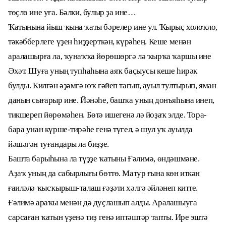
төҫлө ине уға. Бәлки, булыр ҙа ине…
Ҡатынына йыш ҡына ҡаты бәрелер ине ул. Ҡырыҫ холоҡло,
тәкәбберлеге үҙен һиҙҙерткән, күрәһең. Кеше менән
аралашырға ла, ҡунаҡҡа йөрөшөргә лә ҡырҡа ҡаршы ине
Әхәт. Шуға уның тупһаһына аяҡ баҫыусы кеше һирәк
булды. Килгән әҙәмгә юҡ ғәйеп тағып, ауыл тултырып, яман
данын сығарыр ине. Йәнәһе, башҡа уның донъяһына инеп,
тикшереп йөрөмәһен. Бөтә ишегенә лә йоҙаҡ элде. Тора-
бара унан күрше-тирәһе генә түгел, ә шул уҡ ауылда
йәшәгән туғандары ла биҙҙе.
Башта барыһына ла түҙҙе ҡатыны Ғәлимә, өндәшмәне.
Аҙаҡ уның да сабырлығы бөттө. Матур ғына көн иткән
ғаиләлә ҡысҡырыш-талаш ғәҙәти хәлгә әйләнеп китте.
Ғәлимә араҡы менән дә дуҫлашып алды. Аралашыуға
сарсаған ҡатын үҙенә тиҙ генә иптәштәр тапты. Ире эштә