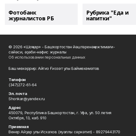
Фотобанк
Рубрика "Еда и
журналистов РБ
напитки"
© 2026 «Шоңҡар» - Башҡортостан йәштәренәң ижтимағи-
сәйәси, әҙәби-нәфис журналы
Об использовании персональных данных
Баш мөхәррир: Айгиз Ғиззәт улы Баймөхәмәтов
Телефон
(347)272-61-64
Эл. почта
Shonkar@yandex.ru
Адрес
450079, Республика Башкортостан, г. Уфа, ул. 50 летия
Октября, 13, каб. 910
Приемная
Венер Айҙар улы Исхаҡов (яуаплы сәркәтип) - 89279443170