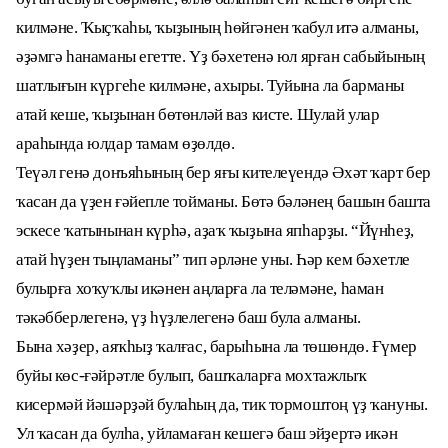
килмәне. Ҡыҫҡаһы, ҡыҙының һөйгәнен ҡабул итә алманы,
әҙәмгә һанаманы егетте. Үҙ бәхетенә юл ярған сабыйының
шатлығын күргеһе килмәне, ахыры. Туйына ла барманы
атай кеше, ҡыҙынан бөтөнләй ваз кисте. Шулай улар
араһында юлдар тамам өҙөлдө.
Теүәл генә донъяһының бер яғы кителеүендә Әхәт ҡарт бер
ҡасан да үҙен ғәйепле тойманы. Бөтә бәләнең башын башта
эскесе ҡатынынан күрһә, аҙаҡ ҡыҙына япһарҙы. “Йүнһеҙ,
атай һүҙен тыңламаны” тип әрләне уны. Һәр кем бәхетле
булырға хоҡуҡлы икәнен аңларға ла теләмәне, һаман
тәкәбберлегенә, үҙ һүҙлелегенә баш була алманы.
Бына хәҙер, аяҡһыҙ ҡалғас, барыһына ла төшөндө. Ғүмер
буйы көс-ғәйрәтле булып, башҡаларға мохтажлыҡ
кисермәй йәшәрҙәй булаһың да, тик тормоштоң үҙ ҡануны.
Ул ҡасан да булһа, уйламаған кешегә баш эйҙертә икән