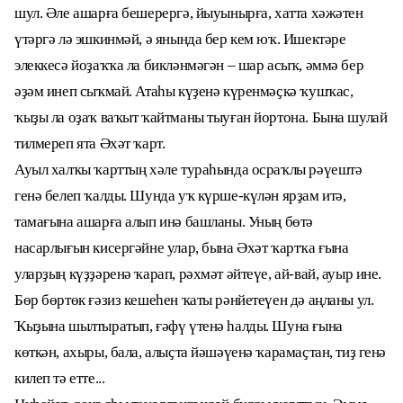
шул. Әле ашарға бешерергә, йыуынырға, хатта хәжәтен
үтәргә лә эшкинмәй, ә янында бер кем юҡ. Ишектәре
элеккесә йоҙаҡҡа ла бикләнмәгән – шар асыҡ, әммә бер
әҙәм инеп сыҡмай. Атаһы күҙенә күренмәҫкә ҡушҡас,
ҡыҙы ла оҙаҡ ваҡыт ҡайтманы тыуған йортона. Бына шулай
тилмереп ята Әхәт ҡарт.
Ауыл халҡы ҡарттың хәле тураһында осраҡлы рәүештә
генә белеп ҡалды. Шунда уҡ күрше-күлән ярҙам итә,
тамағына ашарға алып инә башланы. Уның бөтә
насарлығын кисергәйне улар, бына Әхәт ҡартҡа ғына
уларҙың күҙҙәренә ҡарап, рәхмәт әйтеүе, ай-вай, ауыр ине.
Бөр бөртөк ғәзиз кешеһен ҡаты рәнйетеүен дә аңланы ул.
Ҡыҙына шылтыратып, ғәфү үтенә һалды. Шуна ғына
көткән, ахыры, бала, алыҫта йәшәүенә ҡарамаҫтан, тиҙ генә
килеп тә етте...