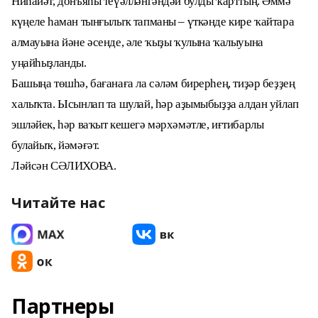
Ниһайәт, донъяһы теүәлләнгәндәй булды ҡарттың. Әммә
күңеле һаман тынғылыҡ тапманы – үткәнде кире ҡайтара
алмауына йәне әсенде, әле ҡыҙы ҡулына ҡалыуына
уңайһыҙланды.
Башыңа төшһә, бағанаға ла сәләм бирерһең, тиҙәр беҙҙең
халыҡта. Ысынлап та шулай, һәр аҙымыбыҙҙа алдан уйлап
эшләйек, һәр ваҡыт кешегә мәрхәмәтле, иғтибарлы
булайыҡ, йәмәғәт.
Ләйсән СӘЛИХОВА.
Читайте нас
Партнеры