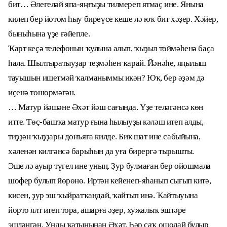
бит… Әлегеләй япа-яңғыҙы тилмереп ятмаҫ ине. Янына
килеп бер йотом һыу биреүсе кеше лә юҡ бит хәҙер. Хәйер,
быныһына үҙе ғәйепле.
Ҡарт кеҫә телефонын ҡулына алып, ҡыҙыл төймәһенә баҫа
һала. Шылтыратыуҙар теҙмәһен ҡарай. Йәнәһе, яңылыш
тауышын ишетмәй ҡалманыммы икән? Юҡ, бер әҙәм дә
иҫенә төшөрмәгән.
… Матур йәшәне Әхәт йәш сағында. Үҙе теләгәнсә көн
итте. Төҫ-башҡа матур ғына һылыуҙы кәләш итеп алды,
тиҙҙән ҡыҙҙары донъяға килде. Бик шат ине сабыйына,
хәленән килгәнсә барыһын да уға бирергә тырышты.
Эше лә ауыр түгел ине уның. Ҙур булмаған бер ойошмала
шофер булып йөрөнө. Иртән кейенеп-яһанып сығып китә,
кисен, ҙур эш ҡыйратҡандай, ҡайтып инә. Ҡайтыуына
йорто ялт итеп тора, ашарға әҙер, хужалыҡ эштәре
эшләнгән. Уңды ҡатынынан Әхәт. Һәр саҡ ошолай булыр