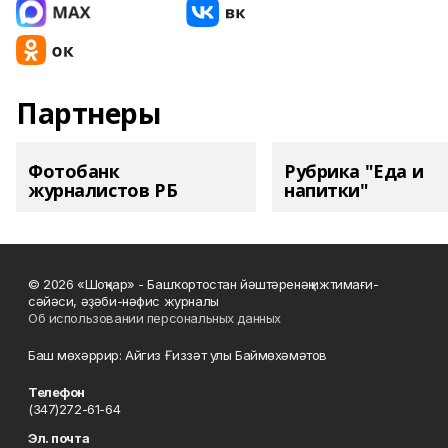
Партнеры
Фотобанк
Рубрика "Еда и
журналистов РБ
напитки"
© 2026 «Шоңҡар» - Башҡортостан йәштәренәң ижтимағи-
сәйәси, әҙәби-нәфис журналы
Об использовании персональных данных
Баш мөхәррир: Айгиз Ғиззәт улы Баймөхәмәтов
Телефон
(347)272-61-64
Эл. почта