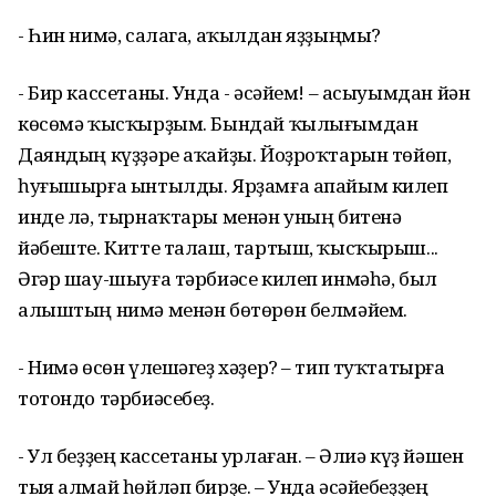
- Һин нимә, салага, аҡылдан яҙҙыңмы?
- Бир кассетаны. Унда - әсәйем! – асыуымдан йән
көсөмә ҡысҡырҙым. Бындай ҡылығымдан
Даяндың күҙҙәре аҡайҙы. Йоҙроҡтарын төйөп,
һуғышырға ынтылды. Ярҙамға апайым килеп
инде лә, тырнаҡтары менән уның битенә
йәбеште. Китте талаш, тартыш, ҡысҡырыш...
Әгәр шау-шыуға тәрбиәсе килеп инмәһә, был
алыштың нимә менән бөтөрөн белмәйем.
- Нимә өсөн үлешәгеҙ хәҙер? – тип туҡтатырға
тотондо тәрбиәсебеҙ.
- Ул беҙҙең кассетаны урлаған. – Әлиә күҙ йәшен
тыя алмай һөйләп бирҙе. – Унда әсәйебеҙҙең