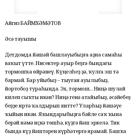
Айгиз БАЙМӨХӘМӘТОВ
Әсә тауышы
Детдомда йәшәй башлауыбыҙға аҙна самаһы
ваҡыт үтте. Нисектер ауыр беҙгә бындағы
тормошҡа өйрәнеү. Күңелһеҙ ҙә, ҡулға эш тә
бармай. Бар уйыбыҙ – тыуған ауылыбыҙ,
йортобоҙ тураһында. Эх, тормош... Ниңә шулай
килеп сыҡты икән? Ниңә генә атайыбыҙ, әсәйебеҙ
беҙҙе иртә ҡалдырып китте? Уларһыҙ йәшәүе
ҡыйын икән. Яҡындарыбыҙға бәйле саҡ ҡына
берәй нәмә иҫкә төшһә, күҙгә йәш эркелә. Тик
бында күҙ йәштәрен күрһәтергә ярамай. Башҡа