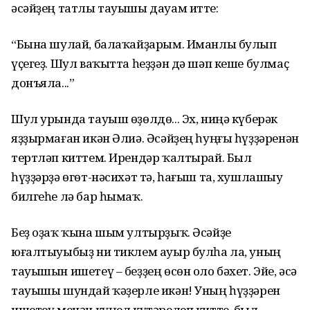
әсәйҙең татлы тауышы дауам итте:
“Бына шулай, балаҡайҙарым. Иманлы булып
үҫегеҙ. Шул ваҡытта һеҙҙән дә шәп кеше булмаҫ
донъяла...”
Шул урында тауыш өҙөлдө... Эх, ниңә күберәк
яҙҙырмаған икән Әлиә. Әсәйҙең һуңғы һүҙҙәренән
тертләп киттем. Ирендәр ҡалтырай. Был
һүҙҙәрҙә өгөт-нәсихәт тә, һағыш та, хушлашыу
билгеһе лә бар һымаҡ.
Беҙ оҙаҡ ҡына шым ултырҙыҡ. Әсәйҙе
юғалтыуыбыҙ ни тиклем ауыр булһа ла, уның
тауышын ишетеү – беҙҙең өсөн оло бәхет. Эйе, әсә
тауышы шундай ҡәҙерле икән! Уның һүҙҙәрен
ишетеү менән күңел күтәрелеп китте, был