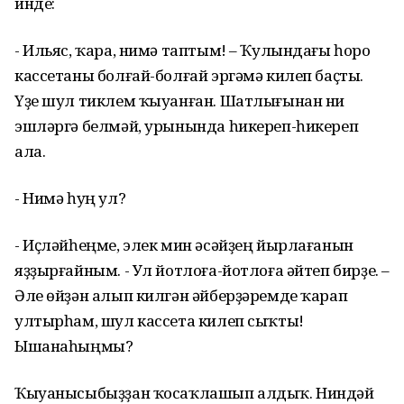
инде:
- Ильяс, ҡара, нимә таптым! – Ҡулындағы һоро
кассетаны болғай-болғай эргәмә килеп баҫты.
Үҙе шул тиклем ҡыуанған. Шатлығынан ни
эшләргә белмәй, урынында һикереп-һикереп
ала.
- Нимә һуң ул?
- Иҫләйһеңме, элек мин әсәйҙең йырлағанын
яҙҙырғайным. - Ул йотлоға-йотлоға әйтеп бирҙе. –
Әле өйҙән алып килгән әйберҙәремде ҡарап
ултырһам, шул кассета килеп сыҡты!
Ышанаһыңмы?
Ҡыуанысыбыҙҙан ҡосаҡлашып алдыҡ. Ниндәй