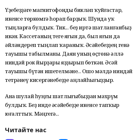
Үҙебеҙҙәге магнитофонды бикләп ҡуйғастар,
икенсе төркөмгә һорап барҙыҡ. Шунда уҡ
тыңларға булдыҡ. Тик... беҙ иртә шатланғанбыҙ
икән. Кассетаның теге яғын да, был яғын да
әйләндереп тыңлап ҡараныҡ. Әсәйебеҙҙең генә
тауышы табылманы. Даян уның өҫтөнә әллә
ниндәй рок йырҙары яҙҙырып бөткән. Әсәй
тауышы бүтән ишетелмәне... Ошо мәлдә ниндәй
тетрәнеү кисергәнебеҙҙе аңлайһығыҙҙыр.
Ана шулай һуңғы шатлығыбыҙҙан мәхрүм
булдыҡ. Беҙ инде әсәйебеҙҙе икенсе тапҡыр
юғалттыҡ. Мәңгегә...
Читайте нас