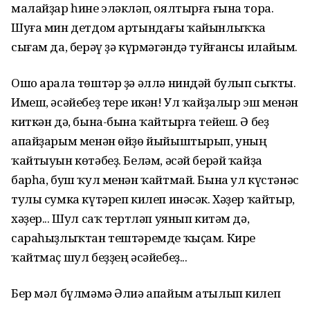
малайҙар һине эләкләп, оялтырға ғына тора.
Шуға мин детдом артындағы ҡайынлыҡҡа
сығам да, берәү ҙә күрмәгәндә туйғансы илайым.
Ошо арала төштәр ҙә әллә ниндәй булып сыҡты.
Имеш, әсәйебеҙ тере икән! Ул ҡайҙалыр эш менән
киткән дә, бына-бына ҡайтырға тейеш. Ә беҙ
апайҙарым менән өйҙө йыйыштырып, уның
ҡайтыуын көтәбеҙ. Беләм, әсәй берәй ҡайҙа
барһа, буш ҡул менән ҡайтмай. Бына ул күстәнәс
тулы сумка күтәреп килеп инәсәк. Хәҙер ҡайтыр,
хәҙер... Шул саҡ тертләп уянып китәм дә,
сараһыҙлыҡтан тештәремде ҡыҫам. Кире
ҡайтмаҫ шул беҙҙең әсәйебеҙ...
Бер мәл бүлмәмә Әлиә апайым атылып килеп