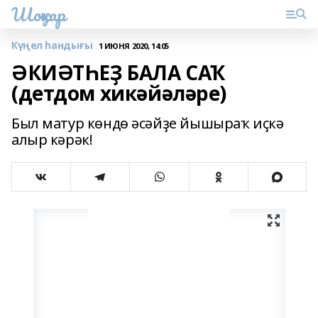
Шоңҡар
Күңел һандығы
1 ИЮНЯ 2020, 14:05
ӘКИӘТҺЕҘ БАЛА САҠ
(детдом хикәйәләре)
Был матур көндө әсәйҙе йышыраҡ иҫкә
алыр кәрәк!