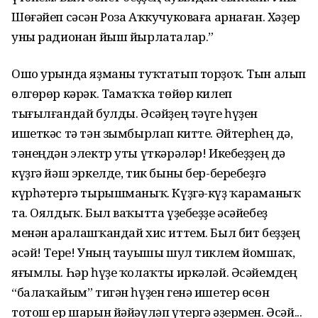
Шөғәйеп сәсән Роза Аҡкучуковаға арнаған. Хәҙер
уны радионан йыш йырлаталар.”
Ошо урында яҙманы туҡтатып торҙоҡ. Тын алып
өлгөрөр кәрәк. Тамаҡҡа төйөр килеп
тығылғандай булды. Әсәйҙең тәүге һүҙен
ишеткәс тә тән зымбырлап китте. Әйтерһең дә,
тәнеңдән электр уты үткәрәләр! Икебеҙҙең дә
күҙгә йәш эркелде, тик быны бер-беребеҙгә
күрһәтергә тырышманыҡ. Күҙгә-күҙ ҡараманыҡ
та. Оялдыҡ. Был ваҡытта үҙебеҙҙе әсәйебеҙ
менән аралашҡандай хис иттем. Был бит беҙҙең
әсәй! Тере! Уның тауышы шул тиклем йомшаҡ,
яғымлы. Һәр һүҙе ҡолаҡты иркәләй. Әсәйемдең
“балаҡайым” тигән һүҙен генә ишетер өсөн
тотош ер шарын йәйәүләп үтергә әҙермен. Әсәй...