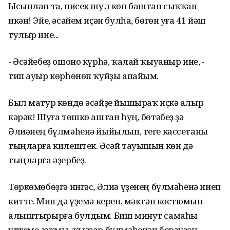
Ысынлап та, нисек шул көн баштан сыҡҡан
икән! Эйе, әсәйем иҫән булһа, бөгөн уға 41 йәш
тулыр ине...
- Әсәйебеҙ ошоно күрһә, ҡалай ҡыуаныр ине, -
тип ауыр көрһөнөп ҡуйҙы апайым.
Был матур көндө әсәйҙе йышыраҡ иҫкә алыр
кәрәк! Шуға төшкө аштан һуң, бөтәбеҙ ҙә
Әлиәнең бүлмәһенә йыйылып, теге кассетаны
тыңларға килештек. Әсәй тауышын көн дә
тыңларға әҙербеҙ.
Төркөмөбөҙгә ингәс, Әлиә үҙенең бүлмәһенә инеп
китте. Мин дә үҙемә кереп, мәктәп костюмын
алыштырырға булдым. Биш минут самаһы
үттеме-юҡмы, ҡыҙҙар бүлмәһенән берәүҙең