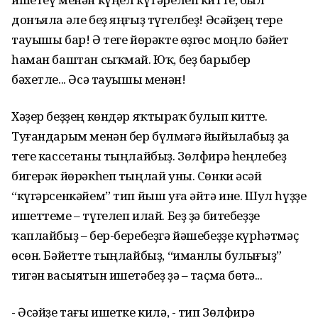
донъяла әле беҙ яңғыҙ түгелбеҙ! Әсәйҙең тере
тауышы бар! Ә теге йөрәкте өҙгөс моңло бәйет
һаман баштан сыҡмай. Юҡ, беҙ барыбер
бәхетле... Әсә тауышы менән!
Хәҙер беҙҙең көндәр яҡтыраҡ булып китте.
Туғандарым менән бер бүлмәгә йыйылабыҙ ҙа
теге кассетаны тыңлайбыҙ. Зөлфирә һеңлебеҙ
бигерәк йөрәкһеп тыңлай уны. Сөнки әсәй
“күгәрсенкәйем” тип йыш уға әйтә ине. Шул һүҙҙе
ишеттеме – түгелеп илай. Беҙ ҙә битебеҙҙе
ҡаплайбыҙ – бер-беребеҙгә йәшебеҙҙе күрһәтмәҫ
өсөн. Бәйетте тыңлайбыҙ, “иманлы булығыҙ”
тигән васыятын ишетәбеҙ ҙә – таҫма бөтә...
- Әсәйҙе тағы ишетке килә, - тип Зөлфирә