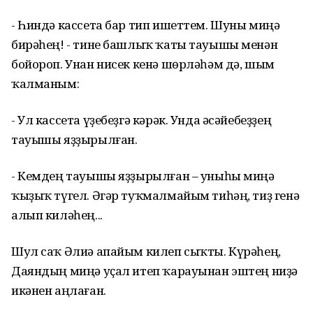
- Һиндә кассета бар тип ишеттем. Шуны миңә
бирәһең! - тине башлыҡ ҡаты тауышы менән
бойороп. Унан нисек кенә шөрләһәм дә, шым
ҡалманым:
- Ул кассета үҙебеҙгә кәрәк. Унда әсәйебеҙҙең
тауышы яҙҙырылған.
- Кемдең тауышы яҙҙырылған – уныһы миңә
ҡыҙыҡ түгел. Әгәр туҡмалмайым тиһәң, тиҙ генә
алып киләһең...
Шул саҡ Әлиә апайым килеп сыҡты. Күрәһең,
Даяндың миңә уҫал итеп ҡарауынан эштең ниҙә
икәнен аңлаған.