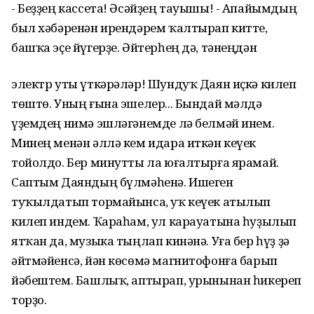
- Беҙҙең кассета! Әсәйҙең тауышы! - Апайымдың
был хәбәренән ирендәрем ҡалтырап китте,
башҡа эҫе йүгерҙе. Әйтерһең дә, тәнеңдән
электр уты үткәрәләр! Шундуҡ Даян иҫкә килеп
төштө. Уның ғына эшелер... Бындай мәлдә
үҙемдең нимә эшләгәнемде лә белмәй инем.
Минең менән әллә кем идара иткән кеүек
тойолдо. Бер минутты ла юғалтырға ярамай.
Саптым Даяндың бүлмәһенә. Ишеген
туҡылдатып тормайынса, уҡ кеүек атылып
килеп индем. Ҡараһам, ул карауатына һуҙылып
ятҡан да, музыка тыңлап кинәнә. Уға бер һүҙ ҙә
әйтмәйенсә, йән көсөмә магнитофонға барып
йәбештем. Башлыҡ, аптырап, урынынан һикереп
торҙо.