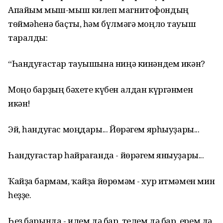
Апайым мыш-мыш килеп магнитофондың
төймәһенә баҫты, һәм бүлмәгә моңло тауыш
таралды:
“Һандуғастар тауышына ниңә кинәндем икән?
Моңо барҙың бәхете күбен алдан күргәнмен
икән!
Эй, һандуғас моңдары... Йөрәгем ярһыуҙары...
Һандуғастар һайрағанда - йөрәгем яныуҙары...
Ҡайҙа бармам, ҡайҙа йөрөмәм - хур итмәмен мин
һеҙҙе.
Һеҙ барында - илем дә бар, телем дә бар, ерем дә.