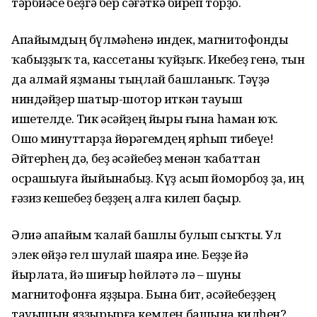
тәрбиәсе беҙгә бер сәғәткә биреп торҙо.
Апайымдың бүлмәһенә индек, магнитофонды
ҡабыҙҙыҡ та, кассетаны ҡуйҙыҡ. Икебеҙ генә, тын
да алмай яҙманы тыңлай башланыҡ. Тәүҙә
ниндәйҙер шатыр-шотор иткән тауыш
ишетелде. Тик әсәйҙең йыры ғына һаман юҡ.
Ошо минуттарҙа йөрәгемдең ярһып тибеүе!
Әйтерһең дә, беҙ әсәйебеҙ менән ҡабаттан
осрашыуға йыйынабыҙ. Күҙ асып йоморбоҙ ҙа, иң
ғәзиз кешебеҙ беҙҙең алға килеп баҫыр.
Әлиә апайым ҡалай башлы булып сыҡты. Ул
элек өйҙә гел шулай шаяра ине. Беҙҙе йә
йырлата, йә шиғыр һөйләтә лә – шуны
магнитофонға яҙҙыра. Бына бит, әсәйебеҙҙең
тауышын яҙҙырырға кемдең башына килһен?