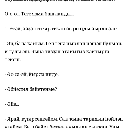
О-о-о... Теге яҙма башланды...
“- Әсәй, әйҙә теге яратҡан йырыңды йырла әле.
- Эй, балаҡайым. Гел генә йырлап йәшәп булмай.
Өй тулы эш. Бына тиҙҙән атайығыҙ ҡайтырға
тейеш.
- Әс-сә-әй, йырла инде...
- Әбйәлил бәйетенме?
- Әйе...
- Ярай, күгәрсенкәйем. Саҡ ҡына тарихын һөйләп
үтәйем. Был бәйет беҙҙең ауылдан сыҡҡан. Уны