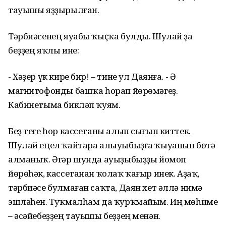
тауышы яҙҙырылған.
Тәрбиәсенең яуабы ҡыҫҡа булды. Шулай ҙа
беҙҙең яҡлы ине:
- Хәҙер үк кире бир! – тине ул Даянға. - Ә
магнитофонды башҡа һорап йөрөмәгеҙ.
Кабинетыма бикләп ҡуям.
Беҙ теге һор кассетаны алып сығып киттек.
Шулай еңел ҡайтара алыуыбыҙға ҡыуанып бөтә
алманыҡ. Әгәр шунда ауыҙыбыҙҙы йомоп
йөрөһәк, кассетанан ҡолаҡ ҡағыр инек. Аҙаҡ,
тәрбиәсе булмаған саҡта, Даян хет әллә нимә
эшләһен. Туҡмалһам да ҡурҡмайым. Иң мөһиме
– әсәйебеҙҙең тауышы беҙҙең менән.