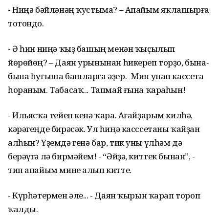
- Ниңә бәйләнәң ҡустыма? – Апайым яҡлашырға
тотондо.
- Ә һин ниңә ҡыҙ башың менән ҡыҫылып
йөрөйөң? – Даян урынынан һикереп торҙо, бына-
бына һуғыша башларға әҙер.- Мин унан кассета
һораным. Табасаҡ... Тапмай ғына ҡараһын!
- Ильясҡа тейеп кенә ҡара. Ағайҙарым килһә,
кәрәгеңде бирәсәк. Ул һиңә касссетаны ҡайҙан
алһын? Үҙемдә генә бар, тик уны үлһәм дә
берәүгә лә бирмәйем! - “Әйҙә, киттек бынан”, -
тип апайым мине алып китте.
- Күрһәтермен әле... - Даян ҡырын ҡарап тороп
ҡалды.