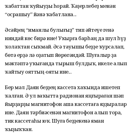
ҡабаттан ҡуйыуҙы һорай. Ҡәҙерлебеҙ менән
“осрашыу” йәнә ҡабатлана...
Әсәйҙең “иманлы булығыҙ” тип әйтеүе генә
ниндәй көс бирә ине! Уҡырға барһаң да шул һүҙ
ҡолаҡтан сыҡмай. Әсә тауышы беҙҙе ҡурсалап,
бөтә ерҙә лә оҙатып йөрөгәндәй. Шуғалыр ҙа
мәктәптә уҡығанда тырыш булдыҡ, икеле алып
ҡайтыу ояттың-ояты ине...
Бер мәл Даян беҙҙең кассета хаҡында ишетеп
ҡалған. Ә ул ваҡытта радионан яңғыраған шәп
йырҙарҙы магнитофон аша кассетаға яҙҙыралар
ине. Даян тәрбиәсенән магнитофон алып тора,
тик кассетаһы юҡ. Шуға беҙҙекенә яман
ҡыҙыҡҡан.