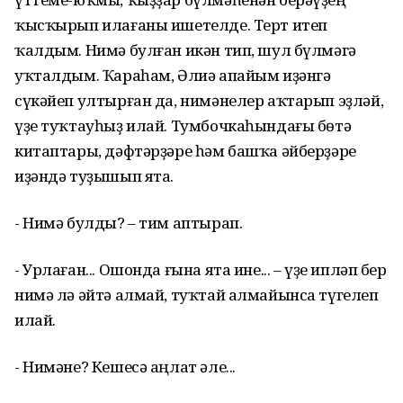
ҡысҡырып илағаны ишетелде. Терт итеп
ҡалдым. Нимә булған икән тип, шул бүлмәгә
уҡталдым. Ҡараһам, Әлиә апайым иҙәнгә
сүкәйеп ултырған да, нимәнелер аҡтарып эҙләй,
үҙе туҡтауһыҙ илай. Тумбочкаһындағы бөтә
китаптары, дәфтәрҙәре һәм башҡа әйберҙәре
иҙәндә туҙышып ята.
- Нимә булды? – тим аптырап.
- Урлаған... Ошонда ғына ята ине... – үҙе ипләп бер
нимә лә әйтә алмай, туҡтай алмайынса түгелеп
илай.
- Нимәне? Кешесә аңлат әле...