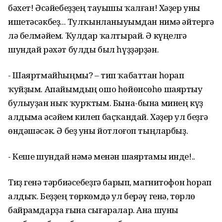
бәхет! Әсәйебеҙҙең тауышы ҡалған! Хәҙер уны
ишетәсәкбеҙ... Тулҡынланыуымдан нимә әйтергә
лә белмәйем. Ҡулдар ҡалтырай. Ә күңелгә
шундай рәхәт булды был һүҙҙәрҙән.
- Шаяртмайһыңмы? – тип ҡабаттан һорап
ҡуйҙым. Апайымдың ошо һөйөнсөһө шаяртыу
булыуҙан ныҡ ҡурҡтым. Бына-бына минең күҙ
алдыма әсәйем килеп баҫҡандай. Хәҙер ул беҙгә
өндәшәсәк. Ә беҙ уны йотлоғоп тыңларбыҙ.
- Кеше шундай нәмә менән шаяртамы инде!..
Тиҙ генә тәрбиәсебеҙгә барып, магнитофон һорап
алдыҡ. Беҙҙең төркөмдә ул берәү генә, төрлө
байрамдарҙа ғына сығаралар. Ана шуны