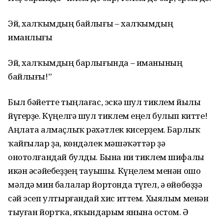
Эй, халҡымдың байлығы – халҡымдың
иманлығы
Эй, халҡымдың барлығында – иманының
байлығы!”
Был бәйетте тыңлағас, эскә шул тиклем йылы
йүгерҙе. Күңелгә шул тиклем еңел булып китте!
Аңлата алмаҫлыҡ рәхәтлек кисерҙем. Барлыҡ
ҡайғылар ҙа, көндәлек мәшәҡәттәр ҙә
онотолғандай булды. Бына ни тиклем шифалы
икән әсәйебеҙҙең тауышы. Күңелем менән ошо
мәлдә мин балалар йортонда түгел, ә өйөбөҙҙә
сәй эсеп ултырғандай хис иттем. Хыялым менән
тыуған йортҡа, яҡындарым янына остом. Ә