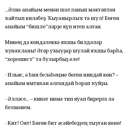
...Әлиә апайым менән шатланып мәктәптән
ҡайтып киләбеҙ. Ҡыуанырлыҡ та шул! Бөгөн
апайым “бишле”ләрҙе күп итеп алған.
Минең дә көндәлеккә яҡшы билдәләр
ҡунаҡланы! Әгәр уҡыуҙар шулай яҡшы барһа,
“хорошист” та булырбыҙ әле!
- Ильяс, ә һин беләһеңме бөгөн ниндәй көн? –
апайым имтихан алғандай һорап ҡуйҙы.
- Әлләсе... – кинәт нимә тип яуап бирергә лә
белмәнем.
- Кит! Оят! Бөгөн бит әсәйебеҙҙең тыуған көнө!