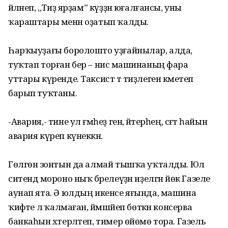
әйләнеп, ,,Тиҙ ярҙам” күҙҙән юғалғансы, уны
ҡараштары менән оҙатып ҡалды.
Һарҡыуҙағы боролошто уҙғайнылар, алда,
туҡтап торған бер – нисә машинаның фара
уттары күренде. Таксист тә тиҙлеген кәметеп
барып туҡтаны.
-Авария,- тине ул ғәмһеҙ генә, әйтерһең, сәғәт һайын
авария күреп күнеккән.
Гөлгөнә зонтын да алмай тышҡа уҡталды. Юл
ситендә мороно ныҡ бәрелеүҙән иҙелгән йөк Газеле
аунап ята. Ә юлдың икенсе яғында, машина
ҡиәфәте лә ҡалмаған, йәмшәйеп бөткән консерва
банкаһын хәтерләтеп, тимер өйөмө тора. Газель