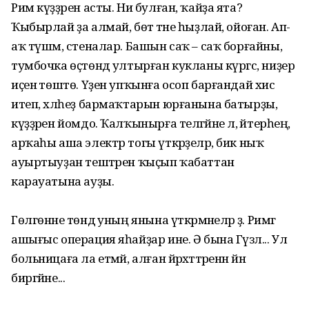
Рим күҙҙәрен асты. Ни булған, ҡайҙа ята?
Ҡыбырлай ҙа алмай, бөтә тәне һыҙлай, ойоған. Ап-
аҡ түшәм, стеналар. Башын саҡ – саҡ борғайны,
тумбочка өҫтөндә ултырған кукланы күргәс, ниҙер
иҫенә төштө. Үҙен упҡынға осоп барғандай хис
итеп, хәлһеҙ бармаҡтарын юрғанына батырҙы,
күҙҙәрен йомдо. Ҡалҡынырға теләгәйне лә, әйтерһең,
арҡаһы аша электр тогы үткәрҙеләр, бик ныҡ
ауыртыуҙан тештәрен ҡыҫып ҡабаттан
карауатына ауҙы.
Гөлгөнәне төндә уның янына үткәрмәнеләр ҙә. Римгә
ашығыс операция яһайҙар ине. Ә бына Гүзәл... Ул
больницаға ла етмәй, алған йәрәхәттәренән йән
биргәйне...