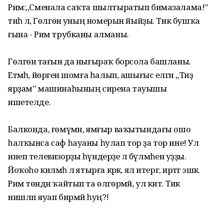
Рим:,,Сменала саҡта шылтыратып бимазалама!”
тиһә лә, Гөлгөнә уның номерын йыйҙы. Тик бушҡа
ғына - Рим трубканы алманы.
Гөлгөнә тағын да нығыраҡ борсола башланы.
Етмәһә, йөрәген шомға һалып, ашығыс елгән ,,Тиҙ
ярҙам” машинаһының сирена тауышы
ишетелде.
Балконда, ғөмүмән, ямғыр ваҡытындағы ошо
һалҡынса саф һауаны һулап тор ҙа тор ине! Ул
инеп телевизорҙы һүндерҙе лә бүлмәһенә уҙҙы.
Йоҡоһо килмәһә лә ятырға кәрәк, ял итергә, иртәгә эшкә.
Рим төндән ҡайтып та өлгөрмәй, ул китә. Тик
нишләп яуап бирмәй һуң?!