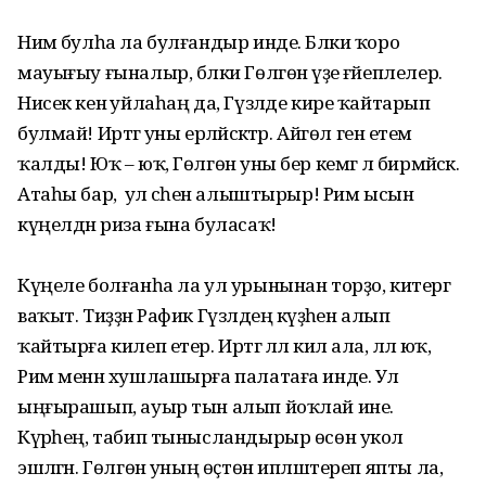
Нимә булһа ла булғандыр инде. Бәлки ҡоро
мауығыу ғыналыр, бәлки Гөлгөнә үҙе ғәйеплелер.
Нисек кенә уйлаһаң да, Гүзәлде кире ҡайтарып
булмай! Иртәгә уны ерләйәсәктәр. Айгөл генә етем
ҡалды! Юҡ – юҡ, Гөлгөнә уны бер кемгә лә бирмәйәсәк.
Атаһы бар, ә ул әсәһен алыштырыр! Рим ысын
күңелдән риза ғына буласаҡ!
Күңеле болғанһа ла ул урынынан торҙо, китергә
ваҡыт. Тиҙҙән Рафик Гүзәлдең кәүҙәһен алып
ҡайтырға килеп етер. Иртәгә әллә килә ала, әллә юҡ,
Рим менән хушлашырға палатаға инде. Ул
ыңғырашып, ауыр тын алып йоҡлай ине.
Күрәһең, табип тынысландырыр өсөн укол
эшләгән. Гөлгөнә уның өҫтөн ипләштереп япты ла,