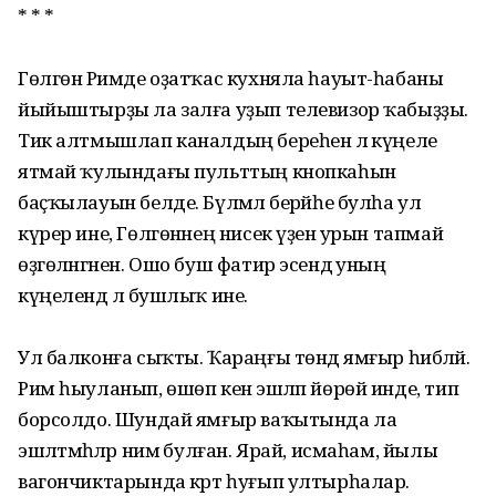
* * *
Гөлгөнә Римде оҙатҡас кухняла һауыт-һабаны
йыйыштырҙы ла залға уҙып телевизор ҡабыҙҙы.
Тик алтмышлап каналдың береһенә лә күңеле
ятмай ҡулындағы пульттың кнопкаһын
баҫҡылауын белде. Бүлмәлә берәйһе булһа ул
күрер ине, Гөлгөнәнең нисек үҙенә урын тапмай
өҙгөләнгәнен. Ошо буш фатир эсендә уның
күңелендә лә бушлыҡ ине.
Ул балконға сыҡты. Ҡараңғы төндә ямғыр һибәләй.
Рим һыуланып, өшөп кенә эшләп йөрөй инде, тип
борсолдо. Шундай ямғыр ваҡытында ла
эшләтмәһәләр нимә булған. Ярай, исмаһам, йылы
вагончиктарында кәрт һуғып ултырһалар.