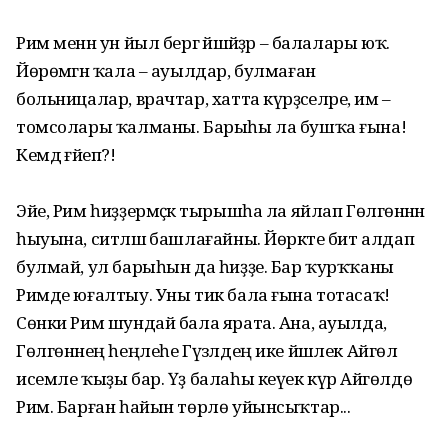
Рим менән ун йыл бергә йәшәйҙәр – балалары юҡ.
Йөрөмәгән ҡала – ауылдар, булмаған
больницалар, врачтар, хатта күрәҙәселәре, им –
томсолары ҡалманы. Барыһы ла бушҡа ғына!
Кемдә ғәйеп?!
Эйе, Рим һиҙҙермәҫкә тырышһа ла яйлап Гөлгөнәнән
һыуына, ситләшә башлағайны. Йөрәкте бит алдап
булмай, ул барыһын да һиҙҙе. Бар ҡурҡҡаны
Римде юғалтыу. Уны тик бала ғына тотасаҡ!
Сөнки Рим шундай бала ярата. Ана, ауылда,
Гөлгөнәнең һеңлеһе Гүзәлдең ике йәшлек Айгөл
исемле ҡыҙы бар. Үҙ балаһы кеүек күрә Айгөлдө
Рим. Барған һайын төрлө уйынсыҡтар...