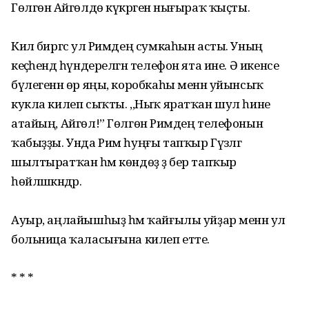
Гөлгөнә Айгөлдө күкрәгенә нығыраҡ ҡыҫты.
Килә биргәс ул Римдең сумкаһын асты. Уның
кеҫәһендә һүндерелгән телефон ята ине. Ә икенсе
бүлегенән өр яңы, коробкаһы менән уйынсыҡ
кукла килеп сыҡты. ,,Ныҡ яратҡан шул һине
атайың, Айгөл!” Гөлгөнә Римдең телефонын
ҡабыҙҙы. Унда Рим һуңғы тапҡыр Гүзәлгә
шылтыратҡан һәм көндөҙ ҙә бер тапҡыр
һөйләшкәндәр.
Ауыр, аңлайышһыҙ һәм ҡайғылы уйҙар менән ул
больница ҡаласығына килеп етте.
* * *