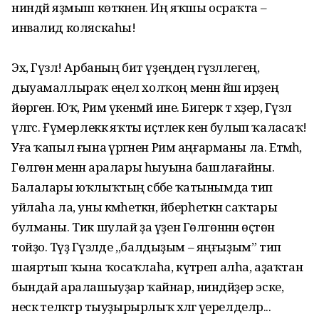
ниндәй яҙмыш көткәнен. Иң яҡшы осраҡта –
инвалид коляскаһы!
Эх, Гүзәл! Арбаның бит үҙеңдең гүзәллегең,
дыуамаллыраҡ еңел холҡоң менән йәш ирҙең
йөрәген. Юҡ, Рим үкенмәй ине. Бигерәк тә хәҙер, Гүзәл
үлгәс. Ғүмерлеккә яҡты иҫтәлек кенә булып ҡаласаҡ!
Уға ҡапыл ғына әүрәгәнен Рим аңғарманы ла. Етмәһә,
Гөлгөнә менән аралары һыуына башлағайны.
Балалары юҡлыҡтың сәбәбе ҡатынымда тип
уйлаһа ла, уны кәмһеткән, йәберһеткән саҡтары
булманы. Тик шулай ҙа үҙен Гөлгөнәнән өҫтөн
тойҙо. Тәүҙә Гүзәлде ,,балдыҙым – яңғыҙым” тип
шаяртып ҡына ҡосаҡлаһа, күтәреп алһа, аҙаҡтан
бындай аралашыуҙар ҡайнар, ниндәйҙер эске,
нескә теләктәр тыуҙырырлыҡ хәлгә әүерелделәр...