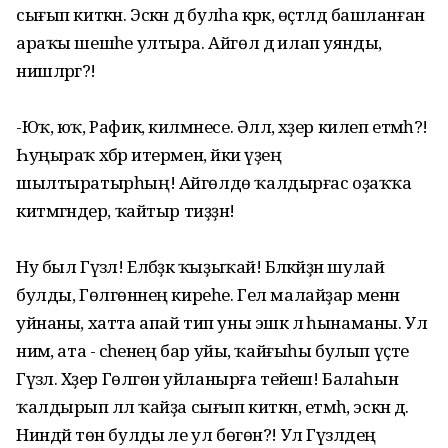
сығып киткән. Эскән дә булһа кәрәк, өҫтәлдә башланған
араҡы шешәһе ултыра. Айгөл дә илап уянды,
нишләргә?!
-Юҡ, юҡ, Рафик, килмәнесе. Әллә, хәҙер килеп етмәһә?!
Һуңыраҡ хәбәр итермен, йәки үҙең
шылтыратырһың! Айгөлдө ҡалдырғас оҙаҡҡа
китмәгәндер, ҡайтыр тиҙҙән!
Ну был Гүзәл! Елбәҙәк ҡыҙыҡай! Бәләкәйҙән шулай
булды, Гөлгөнәнең киреһе. Гел малайҙар менән
уйнаны, хатта апай тип уны эшкә лә һынаманы. Ул
нимә, ата - әсәһенең бар уйы, ҡайғыһы булып үҫте
Гүзәл. Хәҙер Гөлгөнә уйланырға тейеш! Балаһын
ҡалдырып әллә ҡайҙа сығып киткән, етмәһә, эскән дә.
Ниндәй төн булды әле ул бөгөн?! Ул Гүзәлдең