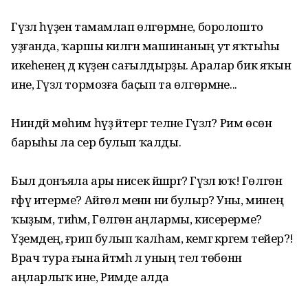
Гүзәл һүҙен тамамлап өлгөрмәне, боролошто
уҙғанда, ҡаршы килгән машинаның ут яҡтыһы
икеһенең дә күҙен сағылдырҙы. Аралар бик яҡын
ине, Гүзәл тормозға баҫып та өлгөрмәне...
Ниндәй мөһим һүҙ әйтергә теләне Гүзәл? Рим өсөн
барыһы ла сер булып ҡалды.
Был донъяла ары нисек йәшәргә? Гүзәл юҡ! Гөлгөнә
ғәфү итерме? Айгөл менән ни булыр? Уны, минең
ҡыҙым, тиһәм, Гөлгөнә аңлармы, кисерерме?
Үҙемдең, ғәрип булып ҡалһам, кемгә кәрәгем тейер?!
Врач тура ғына әйтмәһә лә уның тел төбөнән
аңларлыҡ ине, Римде алда