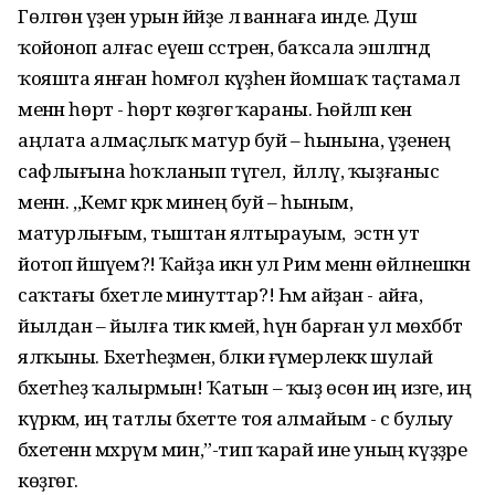
Гөлгөнә үҙенә урын йәйҙе лә ваннаға инде. Душ
ҡойоноп алғас еүеш сәстәрен, баҡсала эшләгәндә
ҡояшта янған һомғол кәүҙәһен йомшаҡ таҫтамал
менән һөртә - һөртә көҙгөгә ҡараны. Һөйләп кенә
аңлата алмаҫлыҡ матур буй – һынына, үҙенең
сафлығына һоҡланып түгел, ә йәлләү, ҡыҙғаныс
менән. ,,Кемгә кәрәк минең буй – һыным,
матурлығым, тыштан ялтырауым, ә эстән ут
йотоп йәшәүем?! Ҡайҙа икән ул Рим менән өйләнешкән
саҡтағы бәхетле минуттар?! Һәм айҙан - айға,
йылдан – йылға тик кәмей, һүнә барған ул мөхәббәт
ялҡыны. Бәхетһеҙмен, бәлки ғүмерлеккә шулай
бәхетһеҙ ҡалырмын! Ҡатын – ҡыҙ өсөн иң изге, иң
күркәм, иң татлы бәхетте тоя алмайым - әсә булыу
бәхетенән мәхрүм мин,”-тип ҡарай ине уның күҙҙәре
көҙгөгә.