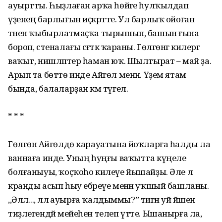
ауыртты. Һыҙлаған арҡа һөйәге һулҡылдап
үҙенең барлығын иҫкәртте. Ул барлыҡ ойоған
тәнен ҡыбырлатмаҫҡа тырышып, башын ғына
бороп, стеналағы сәғәткә ҡараны. Гөлгөнәгә килергә
ваҡыт, нишләптер һаман юҡ. Шылтырат – май ҙа.
Арып та бөттө инде Айгөл менән. Үҙем ятам
бында, балаларҙан кәм түгел.
* * *
Гөлгөнә Айгөлдө карауатына йоҡларға һалды ла
ваннаға инде. Уның һуңғы ваҡытта күңеле
болғаныуы, ҡоҫҡоһо килеүе йышайҙы. Әле лә
кранды асып һыу ебәреүе менән уҡшый башланы.
,,Әллә..., әллә ауырға ҡалдыммы?” тигән уй йәшен
тиҙлегендәй мейеһен телеп үтте. Ышанырға ла,