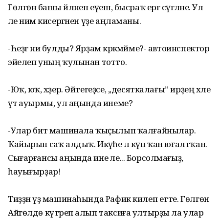
Гөлгөнә башы әйләнеп еүеш, бысраҡ ергә сүгәләне. Ул
әле нимә кисергәнен үҙе аңламаны.
-Һеҙгә ни булды? Ярҙам кәрәкмәйме?- автоинспектор
эйелеп уның ҡулынан тотто.
-Юҡ, юҡ, хәҙер. Әйтегеҙсе, ,,десяткалағы” ирҙең хәле
үтә ауырмы, ул аңында инеме?
-Улар бит машинала ҡыҫылып ҡалғайнылар.
Ҡайырып саҡ алдыҡ. Икәүһе лә күп ҡан юғалтҡан.
Сығарғансы аңында ине әле... Борсолмағыҙ,
һауығырҙар!
Тиҙҙән үҙ машинаһында Рафик килеп етте. Гөлгөнә
Айгөлдө күтәреп алып таксиға ултырҙы ла улар