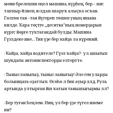
менән бәрелешкән еңел машина, күрәһең, бер – нисә
тапҡыр әйләнеп, юлдан апаруҡ алыҫҡа осҡан.
Гөлгөнә тая –тая йүгереп төшөп уның янына
килде. Ҡара төҫтәге ,,десятка”ның номерҙарын
күргәс йөрәге туҡтағандай булды. Машина
Гүзәлдеке ине... Тик үҙе бер ҡайҙа ла күренмәй.
-Ҡайҙа, ҡайҙа водителе? Гүзәл ҡайҙа?- ул ашығып
шундағы автоинспекторҙы елтерәтте.
-Тынысланығыҙ, тынысланығыҙ! Әле генә уларҙы
больницаға оҙаттыҡ. Өсөһө лә бик ауыр хәлдә. Руль
артында ултырған йәш ҡатын танышығыҙмы әллә?
-Бер туған һеңлем. Ниңә, ул бер үҙе түгел инеме
ни?