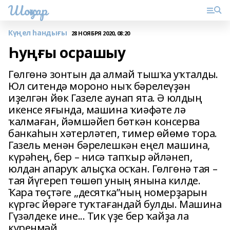
Шоңҡар
Күңел һандығы
28 НОЯБРЯ 2020, 08:20
Һуңғы осрашыу
Гөлгөнә зонтын да алмай тышҡа уҡталды.
Юл ситендә мороно ныҡ бәрелеүҙән
иҙелгән йөк Газеле аунап ята. Ә юлдың
икенсе яғында, машина ҡиәфәте лә
ҡалмаған, йәмшәйеп бөткән консерва
банкаһын хәтерләтеп, тимер өйөмө тора.
Газель менән бәрелешкән еңел машина,
күрәһең, бер – нисә тапҡыр әйләнеп,
юлдан апаруҡ алыҫҡа осҡан. Гөлгөнә тая –
тая йүгереп төшөп уның янына килде.
Ҡара төҫтәге ,,десятка”ның номерҙарын
күргәс йөрәге туҡтағандай булды. Машина
Гүзәлдеке ине... Тик үҙе бер ҡайҙа ла
күренмәй.