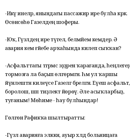
-Икәү инеләр, янындағы пассажир ире булһа кәрәк.
Өсөнсөһө Газелдең шоферы.
-Юҡ, Гүзәлдең ире түгел, белмәйем кемдер. Ә
авария кем ғәйебе арҡаһында килеп сыҡҡан?
-Асфальттағы тәгәрмәс эҙҙәренә ҡарағанда, һеңлегеҙ
тормозға ла баҫып өлгөрмәгән. Һәм ул ҡаршы
йүнәлештән килеүсе Газелгә бәрелгән. Еүеш асфальт,
боролош, шәп тиҙлектә йөрөү. Әле асыҡларбыҙ,
туғаным! Мөһиме - һау булһындар!
Гөлгөнә Рафикҡа шылтыратты:
-Гүзәл аварияға эләккән, ауыр хәлдә больницаға