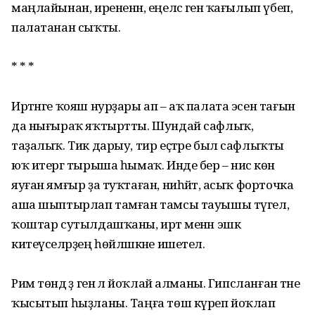
маңлайынан, ирененән, еңелсә генә ҡағылып үбеп,
палатанан сыҡты.
* * *
Иртәнге ҡояш нурҙары ап – аҡ палата эсен тағын
да нығыраҡ яҡтыртты. Шундай сафлыҡ,
таҙалыҡ. Тик дарыу, тир еҫтәре был сафлыҡты
юҡ итергә тырыша һымаҡ. Инде бер – нисә көн
яуған ямғыр ҙа туҡтаған, ниһәйәт, асыҡ форточка
аша шыптырлап тамған тамсы тауышы түгел, ә
ҡоштар сутылдашҡаны, иртә менән эшкә
китеүселәрҙең һөйләшкәне ишетелә.
Рим төндә әҙ генә лә йоҡлай алманы. Гипсланған тәне
ҡысытып һыҙланы. Таңға төш күреп йоҡлап