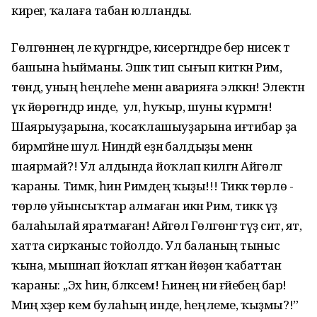
кирегә, ҡалаға табан юлланды.
Гөлгөнәнең әле күргәндәре, кисергәндәре бер нисек тә
башына һыйманы. Эшкә тип сығып киткән Рим,
төндә, уның һеңлеһе менән аварияға эләккән! Электән
үк йөрөгәндәр инде, ә ул, һуҡыр, шуны күрмәгән!
Шаярыуҙарына, ҡосаҡлашыуҙарына иғтибар ҙа
бирмәгәйне шул. Ниндәй еҙнә балдыҙы менән
шаярмай?! Ул алдында йоҡлап килгән Айгөлгә
ҡараны. Тимәк, һин Римдең ҡыҙы!!! Тиккә төрлө -
төрлө уйынсыҡтар алмаған икән Рим, тиккә үҙ
балаһылай яратмаған! Айгөл Гөлгөнәгә тәүҙә сит, ят,
хатта сирҡаныс тойолдо. Ул баланың тыныс
ҡына, мышнап йоҡлап ятҡан йөҙөнә ҡабаттан
ҡараны: ,,Эх һин, бәләкәсем! Һинең ни ғәйебең бар!
Миңә хәҙер кем булаһың инде, һеңлеме, ҡыҙмы?!”