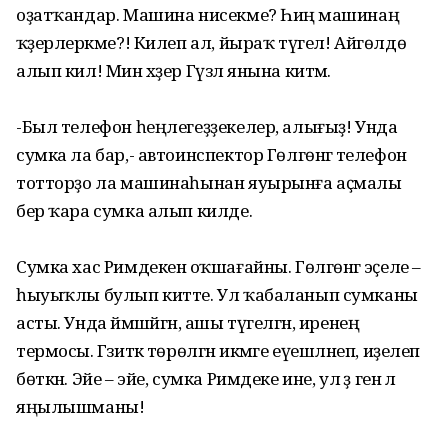
оҙатҡандар. Машина нисекме? Һиңә машинаң
ҡәҙерлерәкме?! Килеп ал, йыраҡ түгел! Айгөлдө
алып кил! Мин хәҙер Гүзәл янына китәм.
-Был телефон һеңлегеҙҙекелер, алығыҙ! Унда
сумка ла бар,- автоинспектор Гөлгөнәгә телефон
тотторҙо ла машинаһынан яуырынға аҫмалы
бер ҡара сумка алып килде.
Сумка хас Римдекенә оҡшағайны. Гөлгөнәгә эҫеле –
һыуыҡлы булып китте. Ул ҡабаланып сумканы
асты. Унда йәмшәйгән, ашы түгелгән, иренең
термосы. Гәзиткә төрөлгән икмәге еүешләнеп, иҙелеп
бөткән. Эйе – эйе, сумка Римдеке ине, ул әҙ генә лә
яңылышманы!