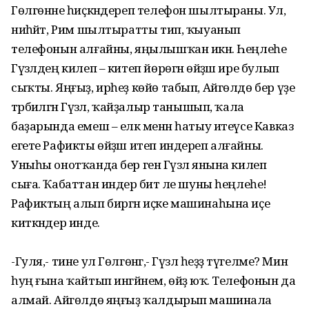
Гөлгөнәне һиҫкәндереп телефон шылтыраны. Ул,
ниһәйәт, Рим шылтыратты тип, ҡыуанып
телефонын алғайны, яңылышҡан икән. Һеңлеһе
Гүзәлдең килеп – китеп йөрөгән өйҙәш ире булып
сыҡты. Яңғыҙ, ирһеҙ көйө табып, Айгөлдө бер үҙе
тәрбиәләгән Гүзәл, ҡайҙалыр танышып, ҡала
баҙарында емеш – еләк менән һатыу итеүсе Кавказ
егете Рафикты өйҙәш итеп индереп алғайны.
Уныһы онотҡанда бер генә Гүзәл янына килеп
сыға. Ҡабаттан индерә бит әле шуны һеңлеһе!
Рафиктың алып биргән иҫке машинаһына иҫе
киткәндер инде.
-Гуля,- тине ул Гөлгөнәгә,- Гүзәл һеҙҙә түгелме? Мин
һуң ғына ҡайтып ингәйнем, өйҙә юҡ. Телефонын да
алмай. Айгөлдө яңғыҙ ҡалдырып машинала