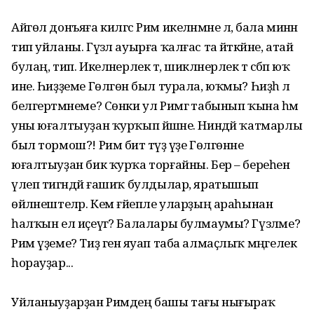
Айгөл донъяға килгәс Рим икеләнмәне лә, бала минән
тип уйланы. Гүзәл ауырға ҡалғас та әйткәйне, атай
булаң, тип. Икеләнерлек тә, шикләнерлек тә сәбәп юҡ
ине. Һиҙҙеме Гөлгөнә был турала, юҡмы? Һиҙһә лә
белгертмәнеме? Сөнки ул Римгә табынып ҡына һәм
уны юғалтыуҙан ҡурҡып йәшәне. Ниндәй ҡатмарлы
был тормош?! Рим бит тәүҙә үҙе Гөлгөнәне
юғалтыуҙан бик ҡурҡа торғайны. Бер – береһенә
үлеп тигәндәй ғашиҡ булдылар, яратышып
өйләнештеләр. Кем ғәйепле уларҙың араһынан
һалҡын ел иҫеүгә? Балалары булмаумы? Гүзәлме?
Рим үҙеме? Тиҙ генә яуап таба алмаҫлыҡ мәңгелек
һорауҙар...
Уйланыуҙарҙан Римдең башы тағы нығыраҡ