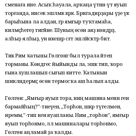
сменаға ине. Асыҡ һауала, арҡаңа үтәнән-үтә яуып
торғанда, нисек эшләмәк кәрәк. Бригадирҙары үҙе үк
барыһына ла алдан, әгәр ямғыр туҡтамаһа,
килмәҫһегеҙ тигәйне. Шуның өсөн аяҙ көндәрҙә,
алһыҙ-ялһыҙ, ун икешәр сәғәт эшләйәсәктәр бит.
Тик Рим ҡатыны Гөлгөнәгә был турала әйтеп
торманы. Көндәгесә йыйынды ла, эшкә тип, ҡоро
ғына хушлашып сығып китте. Ҡатынын
шикләндермәҫ өсөн термосҡа аш һалып алды.
Гөлгөнә: ,,Ямғыр яуып тора, ниңә машина менән генә
бармайһың?”-тиеүенә, ,,Торһон, шәкәр түгелмен,
иремәм,”-тип кенә яуапланы. Нимә ,,торһон”, ямғыр
яуып торһонмо, әллә машиналары торһонмо,
Гөлгөнә аңламай ҙа ҡалды.