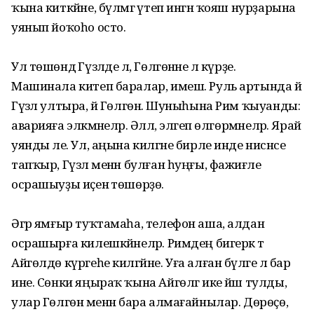
ҡына киткәйне, бүлмәгә үтеп ингән ҡояш нурҙарына
уянып йоҡоһо осто.
Ул төшөндә Гүзәлде лә, Гөлгөнәне лә күрҙе.
Машинала китеп баралар, имеш. Руль артында йә
Гүзәл ултыра, йә Гөлгөнә. Шуныһына Рим ҡыуанды:
аварияға эләкмәнеләр. Әллә, эләгеп өлгөрмәнеләр. Ярай
уянды әле. Ул, аңына килгәне бирле инде нисәнсе
тапҡыр, Гүзәл менән булған һуңғы, фажиғәле
осрашыуҙы иҫенә төшөрҙө.
Әгәр ямғыр туҡтамаһа, телефон аша, алдан
осрашырға килешкәйнеләр. Римдең бигерәк тә
Айгөлдө күргеһе килгәйне. Уға алған бүләге лә бар
ине. Сөнки яңыраҡ ҡына Айгөлгә ике йәш тулды, ә
улар Гөлгөнә менән бара алмағайнылар. Дөрөҫө,