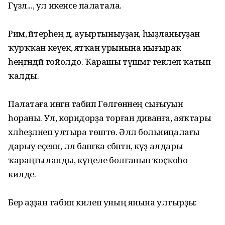
Гүзәл..., ул икенсе палатала.
Рим, әйтерһең дә, ауыртыныуҙан, һыҙланыуҙан
ҡурҡҡан кеүек, ятҡан урынына нығыраҡ
һеңгәндәй тойолдо. Ҡарашы түшәмгә текәлеп ҡатып
ҡалды.
Палатаға ингән табип Гөлгөнәнең сығыуын
һораны. Ул, коридорҙа торған диванға, аяҡтары
хәлһеҙләнеп ултыра төштө. Әллә больницалағы
дарыу еҫенән, әллә башҡа сәбәптән, күҙ алдары
ҡараңғыланды, күңеле болғанып ҡоҫҡоһо
килде.
Бер аҙҙан табип килеп уның янына ултырҙы: