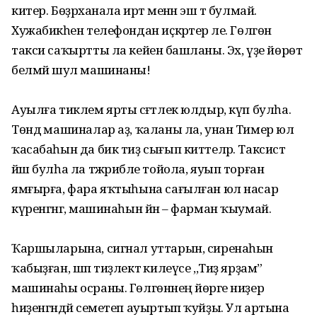
китер. Бөҙрәханала иртә менән эш тә булмай.
Хужабикәһен телефондан иҫкәртер әле. Гөлгөнә
такси саҡыртты ла кейенә башланы. Эх, үҙе йөрөтә
белмәй шул машинаны!
Ауылға тиклем ярты сәғәтлек юлдыр, күп булһа.
Төндә машиналар аҙ, ҡаланы ла, унан Тимер юл
ҡасабаһын да бик тиҙ сығып киттеләр. Таксист
йәш булһа ла тәжрибәле тойола, яуып торған
ямғырға, фара яҡтыһына сағылған юл насар
күренгәнгә, машинаһын йән – фарман ҡыумай.
Ҡаршыларына, сигнал уттарын, сиренаһын
ҡабыҙған, шәп тиҙлектә килеүсе ,,Тиҙ ярҙам”
машинаһы осраны. Гөлгөнәнең йөрәге ниҙер
һиҙенгәндәй семетеп ауыртып ҡуйҙы. Ул артына