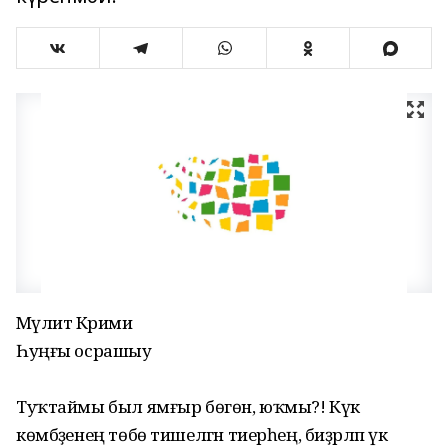
Мәүлит Кәрими
Һуңғы осрашыу
Туҡтаймы был ямғыр бөгөн, юҡмы?! Күк
көмбәҙенең төбө тишелгән тиерһең, биҙрәләп үк