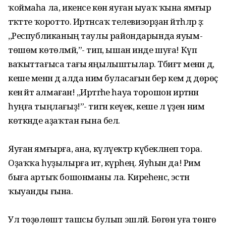
ҡоймаһа ла, икенсе көн яуған ыуаҡ ҡына ямғыр
тәҡәтте ҡоротто. Иртәнсаҡ телевизорҙан әйтһәләр ҙә:
,,Республиканың таулы райондарында яуым-
төшөм көтөлмәй,”- тип, ышан инде шуға! Күп
ваҡыттағыса тағы яңылыштылар. Тәбиғәт менән дә,
кеше менән дә алда нимә буласағын бер кем дә дөрөҫ
кенә әйтә алмаған! ,,Иртәгәһе һауа торошон иртәнән
һуңға тыңлағыҙ!”- тигән кеүек, кеше лә үҙен нимә
көткәнде аҙаҡтан ғына белә.
Яуған ямғырға, ана, күләүектәр күбекләнеп тора.
Оҙаҡҡа һуҙылырға итә, күрәһең. Яуһын да! Рим
быға артыҡ бошонманы ла. Киреһенсә, эстән
ҡыуанды ғына.
Ул төҙөлөштә ташсы булып эшләй. Бөгөн уға төнгө