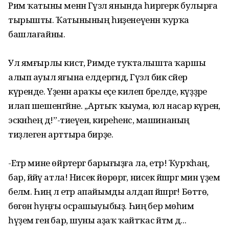
Рим ҡатыны менән Гүзәл янында һирәгерәк булырға
тырышты. Ҡатынының һиҙенеүенән ҡурҡа
башлағайны.
Ул ямғырлы кистә, Римде туҡталышта ҡаршы
алып ауыл яғына елдергәндә, Гүзәл бик сәйер
күренде. Үҙенән араҡы еҫе килеп бәрелде, күҙҙәре
илап шешенгәйне. ,,Артыҡ ҡыума, юл насар күренә,
эскәнһең дә!”-тиеүенә, киреһенсә, машинаның
тиҙлеген арттыра бирҙе.
-Етәр мине өйрәтергә барығыҙға ла, етәр! Ҡурҡһаң,
бар, йәйәү атла! Нисек йөрөргә, нисек йәшәргә мин үҙем
беләм. Һиңә лә етәр апайымды алдап йәшәргә! Бөттө,
бөгөн һуңғы осрашыуыбыҙ. Һиңә бер мөһим
һүҙем генә бар, шуны аҙаҡ ҡайтҡас әйтәм дә...