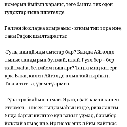
номерын йыйып ҡараны, теге башта тик оҙон
гудоктар ғына ишетелде.
Гөлгөнә йоҡларға ятырғамы - юҡмы тип тора ине,
тағы Рафик шылтыратты:
-Гуль, ниндәй яңылыҡтар бар? Бында Айгөлдө
тынысландырып булмай, илай. Гүзәл бер – бер
ҡайтмаһа, белмәйем нишләргә? Таңға миңә китергә
кәрәк. Бәлки, килеп Айгөлдө алып ҡайтырһың .
Такси тот та, үҙем түләрмен.
-Гүзәл трубкаһын алмай. Ярай, оҙаҡламай килеп
етермен, - нисек тыңламаһын инде, ризалашты.
Унда барып килгәнсе күп ваҡыт уҙмаҫ , барыбер
йоҡлай алмаҫ ине. Иртәнсаҡ эшкә лә Рим ҡайтҡас