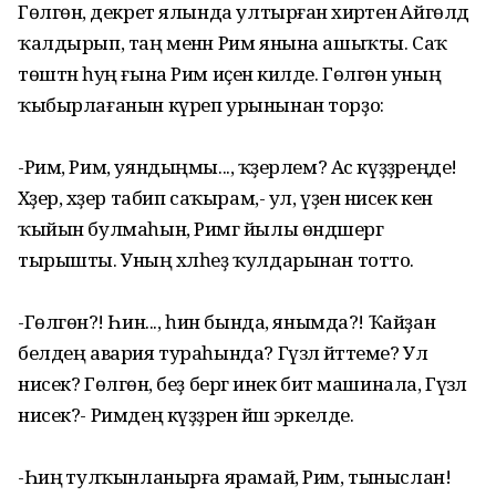
Гөлгөнә, декрет ялында ултырған әхирәтенә Айгөлдә
ҡалдырып, таң менән Рим янына ашыҡты. Саҡ
төштән һуң ғына Рим иҫенә килде. Гөлгөнә уның
ҡыбырлағанын күреп урынынан торҙо:
-Рим, Рим, уяндыңмы..., ҡәҙерлем? Ас күҙҙәреңде!
Хәҙер, хәҙер табип саҡырам,- ул, үҙенә нисек кенә
ҡыйын булмаһын, Римгә йылы өндәшергә
тырышты. Уның хәлһеҙ ҡулдарынан тотто.
-Гөлгөнә?! Һин..., һин бында, янымда?! Ҡайҙан
белдең авария тураһында? Гүзәл әйттеме? Ул
нисек? Гөлгөнә, беҙ бергә инек бит машинала, Гүзәл
нисек?- Римдең күҙҙәренә йәш эркелде.
-Һиңә тулҡынланырға ярамай, Рим, тыныслан!