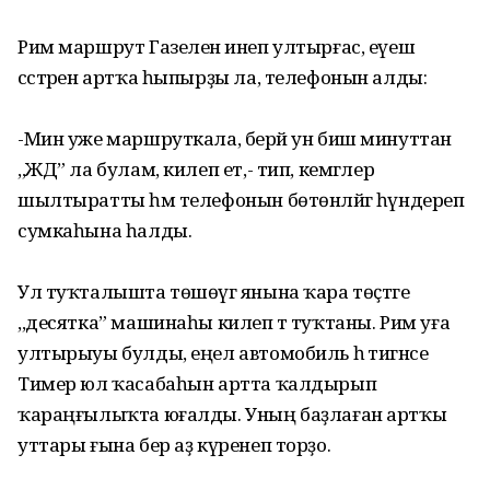
Рим маршрут Газеленә инеп ултырғас, еүеш
сәстәрен артҡа һыпырҙы ла, телефонын алды:
-Мин уже маршруткала, берәй ун биш минуттан
,,ЖД” ла булам, килеп ет,- тип, кемгәлер
шылтыратты һәм телефонын бөтөнләйгә һүндереп
сумкаһына һалды.
Ул туҡталышта төшөүгә янына ҡара төҫтәге
,,десятка” машинаһы килеп тә туҡтаны. Рим уға
ултырыуы булды, еңел автомобиль һә тигәнсе
Тимер юл ҡасабаһын артта ҡалдырып
ҡараңғылыҡта юғалды. Уның баҙлаған артҡы
уттары ғына бер аҙ күренеп торҙо.