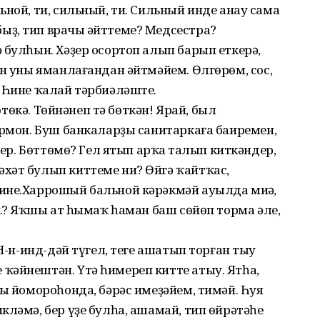
ной, ти, сильный, ти. Сильный инде анау сама
ҙ, тип врачың әйттеме? Медсестра?
 булһын. Хәҙер осортоп алып барып еткерә,
ин уны яманлағандан әйтмәйем. Өлгөрөм, сос,
 Һине ҡалай тәрбиәләште.
 өтөкә. Төйнәнеп тә бөткән! Ярай, был
ормон. Буш банкаларҙы санитаркаға баиремен,
йер. Бөттөмө? Гел ятып арҡаң талып киткәндер,
хәт булып киттеме ни? Өйгә ҡайтҡас,
ине.Харрошый бальной кәрәкмәй ауылда миңә,
әй.? Яҡшы ат һымаҡ һаман баш сөйөп торма әле,
 Н-н-инд-дәй түгел, теге ашатып торған тыу
ҡәйнештән. Үтә һимереп китте атыу. Ятһа,
ны йомороһонда, бәрәс имеҙәйем, тимәй. Һуя
ләмә, бер үҙе булһа, ашамай, тип өйрәтәһең