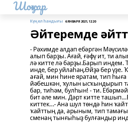
Шоңҡар
Күңел һандығы
6 ЯНВАРЯ 2021, 12:20
Әйтеремде әйт
- Рәхимде алдап ебәргән Мәүсилә
алып барҙы. Ағай, ғәфү ит, ти алы
лә китте лә барҙы.Барып индем. Т
инде, бер уйлаһаң.Өйҙә бер үҙе.
ағай, мин һине яратам, тип һыға 
йәбешкән, ҡулын ысҡындырып та 
бар, тиһәм, булһын! - ти. Ебәрмәй
бит әле мин. Дәрт китте ташып..
киттек...- Ана шул төндә һин ҡай
ҡайттың да, арыным, тип тамағы
сменаң тынғыһыҙ булғандыр инде