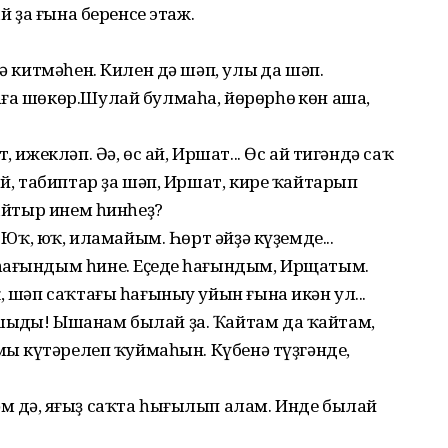
ай ҙа ғына беренсе этаж.
ә китмәһен. Килен дә шәп, улың да шәп.
ға шөкөр.Шулай булмаһа, йөрөрһөң көн аша,
 ижекләп. Әә, өс ай, Иршат... Өс ай тигәндә саҡ
ай, табиптар ҙа шәп, Иршат, кире ҡайтарып
лайтыр инем һинһеҙ?
. Юҡ, юҡ, иламайым. Һөрт әйҙә күҙемде...
һағындым һине. Еҫеңде һағындым, Ирщатым.
, шәп саҡтағы һағыныу уйын ғына икән ул...
ыңды! Ышанам былай ҙа. Ҡайтам да ҡайтам,
мың күтәрелеп ҡуймаһын. Күбенә түҙгәнде,
м дә, яңғыҙ саҡта һығылып алам. Инде былай