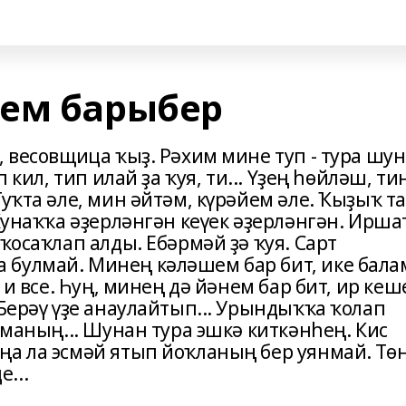
тем барыбер
, весовщица ҡыҙ. Рәхим мине туп - тура шу
п кил, тип илай ҙа ҡуя, ти... Үҙең һөйләш, ти
уҡта әле, мин әйтәм, күрәйем әле. Ҡыҙыҡ та
 Ҡунаҡҡа әҙерләнгән кеүек әҙерләнгән. Ирша
ҡосаҡлап алды. Ебәрмәй ҙә ҡуя. Сарт
булмай. Минең кәләшем бар бит, ике бала
 и все. Һуң, минең дә йәнем бар бит, ир кеш
.Берәү үҙе анаулайтып... Урындыҡҡа ҡолап
тманың... Шунан тура эшкә киткәнһең. Кис
ңа ла эсмәй ятып йоҡланың бер уянмай. Тө
...