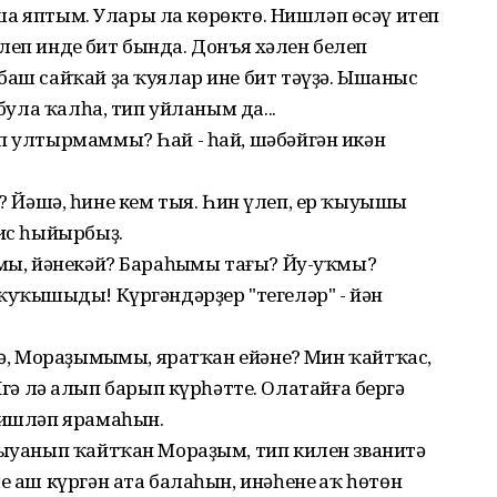
ҡуша яптым. Улары ла көрөктө. Нишләп өсәү итеп
килеп индең бит бында. Донъя хәлен белеп
баш сайҡай ҙа ҡуялар ине бит тәүҙә. Ышаныс
 була ҡалһа, тип уйланым да...
п ултырмаммы? Һай - һай, шәбәйгән икән
еңме? Йәшә, һине кем тыя. Һин үлеп, ер ҡыуышы
вис һыйырбыҙ.
ңмы, йәнекәй? Бараһыңмы тағы? Йу-уҡмы?
ҡуҡышыңды! Күргәндәрҙер "тегеләр" - йән
Әә, Мораҙымыңмы, яратҡан ейәнең? Мин ҡайтҡас,
 лә алып барып күрһәтте. Олатайға бергә
 Нишләп ярамаһын.
ҡыуанып ҡайтҡан Мораҙым, тип килен званитә
е аш күргән ата балаһын, инәһенең аҡ һөтөн