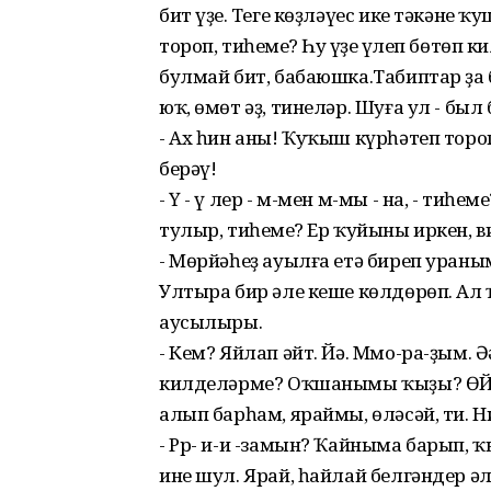
бит үҙең. Теге көҙләүес ике тәкәне 
тороп, тиһеңме? Һуң үҙең үлеп бөтөп 
булмай бит, бабаюшка.Табиптар ҙа 
юҡ, өмөт әҙ, тинеләр. Шуға ул - был
- Ах һин аны! Ҡуҡыш күрһәтеп торо
берәү!
- Ү - ү лер - м-мен м-мы - на, - тиһ
тулыр, тиһеңме? Ер ҡуйыны иркен, 
- Мөрйәһеҙ ауылға етә биреп ураны
Ултыра бир әле кеше көлдөрөп. Ал 
аусылыры.
- Кем? Яйлап әйт. Йә. Ммо-ра-ҙым. 
килделәрме? Оҡшанымы ҡыҙы? ӨЙгә
алып барһам, яраймы, өләсәй, ти.
- Рр- и-и -замын? Ҡайныма барып, 
ине шул. Ярай, һайлай белгәндер әл