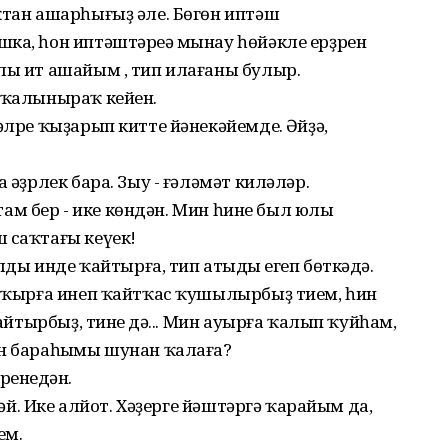
ҡтан ашарһығыҙ әле. Бөгөн иптәш
ка, һон иптәштәреңә мынау һөйәкле ерҙрен
лы ит ашайым , тип илағаны булыр.
, ҡалыныраҡ кейен.
әлре ҡыҙарып китте йәнекәйемдең. Әйҙә,
 әҙрлек бара. Зыу - ғәләмәт киләләр.
айтам бер - ике көндән. Мин һине был юлы
 саҡтағы кеүек!
алды инде ҡайтырға, тип атыңды егеп бөткәңдә.
н уҡырға инеп ҡайтҡас ҡушылырбыҙ тием, һин
лайтырбыҙ, тинең дә... Мин ауырға ҡалып ҡуйһам,
ән бараһыңмы шунан ҡалаға?
ренеңдән.
екәй. Ике алйот. Хәҙерге йәштәргә ҡарайым да,
ем.