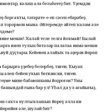
римовтар, кәләш ала беләһегеҙ бит. Үҙемдән
еҙ борсаҡты, тәгәрәте-е-еп сәсеп ебәрәбеҙ.
орап торормон мына. Әйтеремде әйтеп ҡалам әле
лдеңме?
инең менән!. Ҡалай теле телгә йоҡмай! Былай
ңларға инеп тулып бөтәләр палатаңа нимә менән
нуй дуҫтарың. Кейенеп алайыҡ та әҙерәк йөрөп
а барырға үҙебеҙ белербеҙ, тиген. Ҡыуаҡ
ң әлеп-бейен уҡып бөткәнски, тиген.
еҙме минең бабаюшканың йоҙроғон? Уның
 башындай ғына бар ул! Уһал да ул ағайығыҙ,
. Йәш саҡта ҡултыҡлашып йөрөү әллә ни
 йөрөйөк әле, шулай бит?