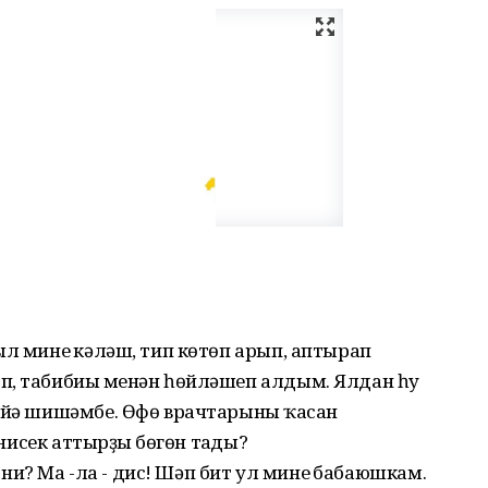
ыл минең кәләш, тип көтөп арып, аптырап
, табибиың менән һөйләшеп алдым. Ялдан һуң
 йә шишәмбе. Өфө врачтарының ҡасан
 нисек аттырҙың бөгөн таңды?
? Ма -ла - дис! Шәп бит ул минең бабаюшкам.