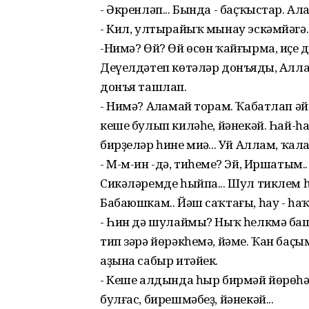
- Әкренләп... Бында - баҫҡыстар. Ал
- Кил, ултырайыҡ мынау эскәмйәгә.
-Нимә? Өй? Өй өсөн ҡайғырма, иҫең д
Деүелдәтеп көтәләр донъяңды, Алла
донъя ташлап.
- Нимә? Аңламай торам. Ҡабатлап әйт,
кеше булып киләһең, йәнекәй. Һай-һ
бирҙеләр һине миңә... Уй Аллам, ҡа
- М-м-ин -дә, тиһеңме? Эй, Иршатым.
Сикәләремде һыйпа... Шул тиклем 
Бабаюшкам.. Йәш саҡтағы, һау - һаҡ
- Һин дә шулаймы? Ныҡ һелкмә баш
тип зәрә йөрәкһемә, йәме. Ҡан баҫы
аҙына сабыр итәйек.
- Кеше алдында һыр бирмәй йөрөһә
булғас, бирешмәбеҙ, йәнекәй...