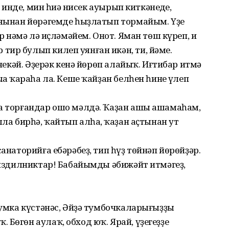
ҡ инде, мин һиңә нисек ауырып киткәнеңде,
яңынан йөрәгемде һыҙлатып тормайым. Үҙең
ер нәмә лә иҫләмәйем. Онот. Яман төш күреп, иң
ир булып килеп уянған икән, ти, йәме.
әнекәй. Әҙерәк кенә йөрөп алайыҡ. Иғтибар итмә
ңа ҡараһа ла. Кеше ҡайҙан белһен һинең үлеп
ра торғандар ошо мәлдә. Ҡаҙан ашы ашамаһам,
лла бирһә, ҡайтып алһаң, ҡаҙан аҫтынан ут
санаторийға ебәрәбеҙ, тип һүҙ төйнәп йөрөйҙәр.
 биздилниктар! Бабайымды әбижәйт итмәгеҙ,
 сумка күстәнәс, Әйҙә тумбочкаларығыҙҙы
Бөгөн аулаҡ, обход юҡ. Ярай, үҙегеҙҙең