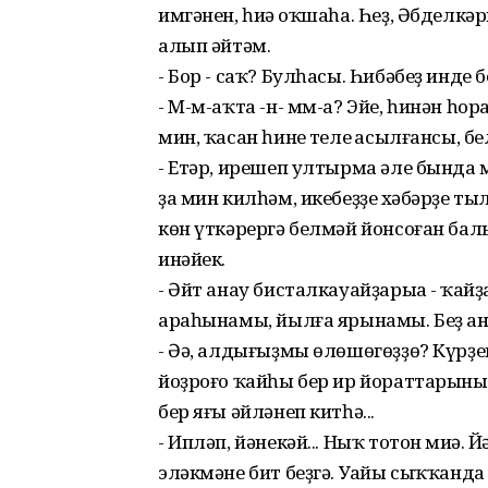
имгәнен, һиңә оҡшаһа. Һеҙ, Әбделкә
алып әйтәм.
- Бор - саҡ? Булһасы. Һибәбеҙ инде б
- М-м-аҡта -н- мм-а? Эйе, һинән һ
мин, ҡасан һинең телең асылғансы, бе
- Етәр, ирешеп ултырма әле бында м
ҙа мин килһәм, икебеҙҙең хәбәрҙе ты
көн үткәрергә белмәй йонсоған баль
инәйек.
- Әйт анау бисталкауайҙарыңа - ҡайҙ
араһынамы, йылға ярынамы. Беҙ аны
- Әә, алдығыҙмы өлөшөгөҙҙө? Күрҙег
йоҙроғо ҡайһы бер ир йораттарының
бер яғы әйләнеп китһә...
- Ипләп, йәнекәй... Ныҡ тотон миңә
эләкмәне бит беҙгә. Уңайы сыҡҡанда