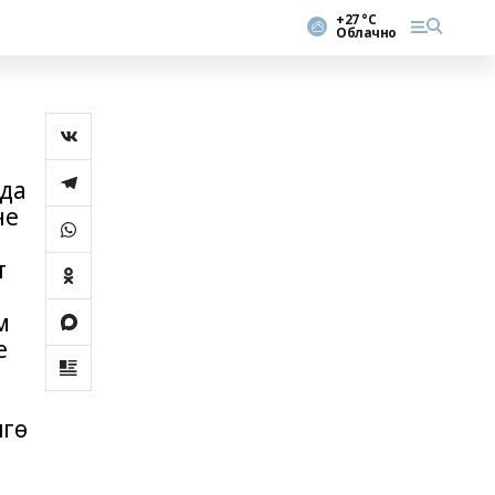
+27 °С
Облачно
нда
не
т
м
е
нгө