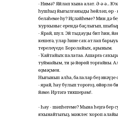
- Нимә? Яйлап ҡына аңлат. Ә-ә-ә... Ю
һушһыҙ йығылғаныңды һөйләп, өр - 
беләһеңме һуң? Иҫләйһеңме? Мин дә б
ҡурҡыныс ерендә баҫлығып, шыбыр т
- Ярай, шул. Эй тыңдауҙы бит һин, й
кешегә, улар һинең саҡ атлап барыуы
терелеүеңде. Боролайыҡ, арыным.
- Ҡайтайыҡ палатаңа. Ашарға саҡы
туймайым, ти ҙә йөрөй торғайның. А
өҙмәҫмен.
Нығынып алһаң, балалар беҙ икәүҙе 
- ярай, һау булып тороғоҙ, өйөрлө
йәме. Иртәгә тикшерәм!.
- Һау - шәпһегеме? Мына һеҙгә бер
яҡынайтығыҙ, мәжлес ҡороп алайыҡ. 