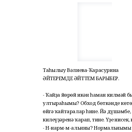
Таңһылыу Вәлиева-Ҡарасурина
ӘЙТЕРЕМДЕ ӘЙТТЕМ БАРЫБЕР.
- Ҡайҙа йөрөй икән һаман килмәй б
ултыраһыңмы? Обход бөткәнде көтөп
өйгә ҡайтаралар һине. Йә дүшәмбе,
килеүҙәренә ҡарап, тине. Үҙең нисек,
- Н-нарм-м-альнны? Нормальнымы ни