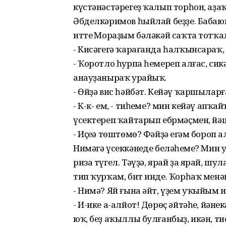
күстәнәстәрегеҙ ҡалып торһон, аҙа
Әбделкәримов һыйлай беҙҙе. Бабаюш
иттең Мораҙым бәләкәй саҡта тотҡа
- Кисәгегә ҡарағанда һалҡынсараҡ
- Ҡоротло һурпа һемереп алғас, сик
анауҙаныраҡ урайыҡ.
- Өйҙә вис һәйбәт. Кейәү ҡаршыларға
- К-к- ем, - тиһеңме? мин кейәү апҡ
үсектереп ҡайтарып ебрмәҫмен, йәш
- Иҫеңә төштөмө? Фәйҙә еңгәм бороп 
Нимәгә үсеккәнеңде беләһеңме? Ми
риза түгел. Тәүҙә, ярай ҙа ярай, шу
тип ҡурҡам, бит инде. Ҡорһаҡ мен
- Нимә? Яй ғына әйт, үҙем уҡыйым и
- И-ике а-алйот! Дөрөҫ әйтәһең, йән
юҡ, беҙ аҡыллы булғанбыҙ, икән, ти