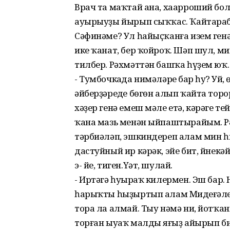
Врач та маҡтай ана, хаарроший боль
ауырыуҙы йырып сыҡҡас. Ҡайтарабы
Сәфинәме? Ул һайыҫҡанға изем генә
ике ҡанат, бер ҡойроҡ. Шәп шул, м
тилбер. Рәхмәттән башҡа һүҙем юҡ.
- Тумбочкаңда нимәләрең бар һуң? Уй,
әйберҙәреңде бөгөн алып ҡайта тор
хәҙер генә емеш мәле етә, кәрәге те
ҡана мазь менән ыйпаштырайым. Рә
тәрбиәләп, эшкиндереп алам мин һ
дастуйный ир кәрәк, эйе бит, йнек
э- йе, тиген.Үәт, шулай.
- Иртәгә һуңыраҡ килермен. Эш бар.
һарыҡты һыҙыртып алам Миңдеғәле 
тора ла алмай. Тыу нәмә ни, йотҡа
торған ыуаҡ малды яңғыҙ айырып бик