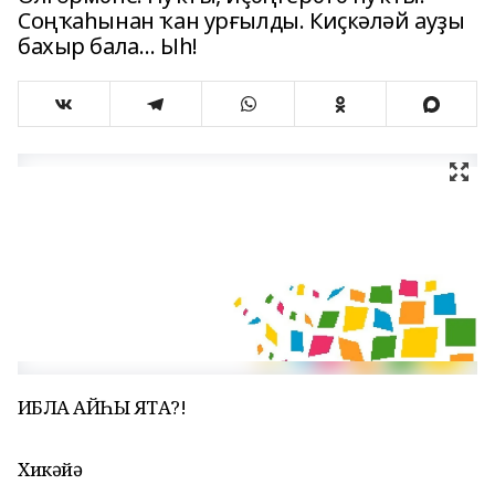
Соңҡаһынан ҡан урғылды. Киҫкәләй ауҙы
бахыр бала… Ыһ!
ҠИБЛА ҠАЙҺЫ ЯҠТА?!
Хикәйә