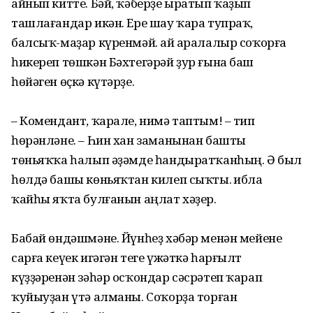
айнып китте. Бәй, ҡәберҙе ыратып ҡаҙып
ташлағандар икән. Ере шау ҡара тупраҡ,
балсыҡ-маҙар күренмәй. Ҡай аралалыр соҡорға
һикереп төшкән Бәхтегәрәй ҙур ғына баш
һөйәген өҫкә күтәрҙе.
– Комендант, ҡарале, нимә таптым! – тип
һөрәнләне. – Һин хан заманынан башты
төньяҡҡа һалып әҙәмде һандыратҡанһың. Ә был
һөлдә башы көньяҡтан килеп сыҡты. Ҡибла
ҡайһы яҡта булғанын аңлат хәҙер.
Бабай өндәшмәне. Йүнһеҙ хәбәр менән мейене
сарға кеүек игәгән теге үжәткә һарғылт
күҙҙәренән зәһәр осҡондар сәсрәтеп ҡарап
ҡуйыуҙан үтә алманы. Соҡорҙа торған