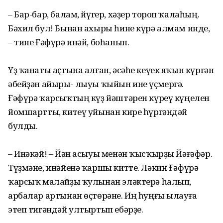
– Бар-бар, балам, йүгер, хәҙер тороп ҡалаһың.
Бәхил бул! Бынан ахыры һине күрә алмам инде,
– тине Ғәфүрә инәй, боһанып.
Үҙ ҡанаты аҫтына алған, әсәһе кеүек яҡын күргән
әбейҙән айыры- лыуы ҡыйын ине үҫмергә.
Ғәфүрә ҡарсыҡтың күҙ йәштәрен күреү күңелен
йомшартты, китеү уйынан кире һүргәндәй
булды.
– Инәкәй! – Йән асыуы менән ҡысҡырҙы Йәғәфәр.
Түҙмәне, инәйенә ҡаршы китте. Ләкин Ғәфүрә
ҡарсыҡ малайҙы ҡулынан эләктерә һалып,
арбалар артынан өҫтөрәне. Иң һуңғы ылауға
этеп тигәндәй ултыртып ебәрҙе.