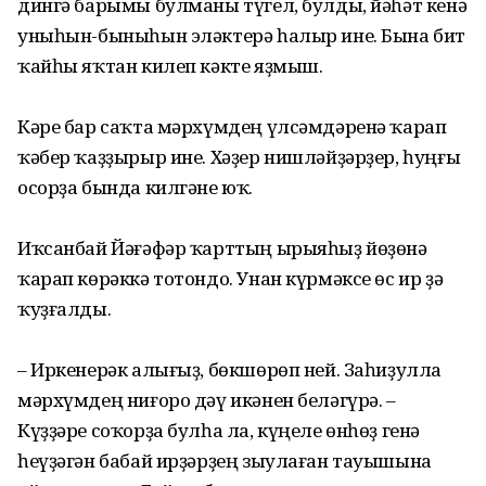
дингә барымы булманы түгел, булды, йәһәт кенә
уныһын-быныһын эләктерә һалыр ине. Бына бит
ҡайһы яҡтан килеп кәкте яҙмыш.
Кәре бар саҡта мәрхүмдең үлсәмдәренә ҡарап
ҡәбер ҡаҙҙырыр ине. Хәҙер нишләйҙәрҙер, һуңғы
осорҙа бында килгәне юҡ.
Иҡсанбай Йәғәфәр ҡарттың ырыяһыҙ йөҙөнә
ҡарап көрәккә тотондо. Унан күрмәксе өс ир ҙә
ҡуҙғалды.
– Иркенерәк алығыҙ, бөкшөрөп ней. Заһиҙулла
мәрхүмдең ниғоро дәү икәнен беләгүрә. –
Күҙҙәре соҡорҙа булһа ла, күңеле өнһөҙ генә
һеүҙәгән бабай ирҙәрҙең зыулаған тауышына