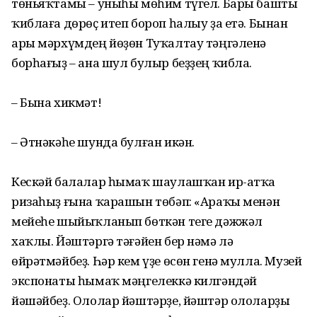
төньяҡтамы – уныһы мөһим түгел. Бары башты
ҡиблаға дөрөҫ итеп бороп һалыу ҙа етә. Бынан
ары мәрхүмдең йөҙөн Туҡалтау тәңгәленә
борһағыҙ – ана шул булыр беҙҙең ҡибла.
– Бына хикмәт!
– Әтнәкәһе шунда булған икән.
Кескәй балалар һымаҡ шаулашҡан ир-атҡа
ризаһыҙ ғына ҡарашын төбәп: «Араҡы менән
мейеһе шыйыҡланып бөткән теге дәжжәл
хаҡлы. Йәштәргә тәғәйен бер нәмә лә
өйрәтмәйбеҙ. Һәр кем үҙе өсөн генә мулла. Музей
экспонаты һымаҡ мәңгелеккә килгәндәй
йәшәйбеҙ. Ололар йәштәрҙе, йәштәр ололарҙы