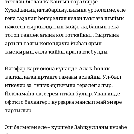
тегеләй-былай ҡаҡайтып тора бирҙе.
Хужаһының иғтибарһыҙлығына үртәлепме, әле
генә таҙалап һеперелгән келән таҡтаға шыйыҡ
нәжесен сырҡылдатып ҡойҙо ла, башын текә
тотоп төнлөк яғына юл тотҡайны… Һыртына
артыш таяғы ҡополдауға йыһан ярып
ҡысҡырып, әллә ҡайһы арала юҡ булды.
Йәғәфәр ҡарт өйөнә йүнәлде. Алаҡ-һолаҡ
ҡапҡылаған иртәнге тамағы асҡайны. Ул-был
иткеләр ҙә, түшәк-яҫтығына терәлеп алыр.
Йоҡламаһа ла, серем иткән булыр. Унан инде
офоҡто бөләнгерт нурҙарға мансып май эңере
тартылыр.
Эш бөтмәгән әле – күршеһе Заһиҙулланы күрәһе