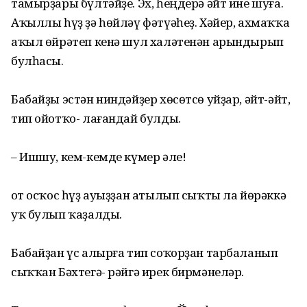
тамырҙары бүлтәйҙе. Эх, һеңдерә әйт ине шуға.
Аҡыллы һүҙ ҙә һөйләү фәтүәһеҙ. Хәйер, ахмаҡҡа
аҡыл өйрәтеп кенә шул халәтенән арындырып
булһасы.
Бабайҙы эстән ниндәйҙер хөсөтсө уйҙар, әйт-әйт,
тип ойотҡо- лағандай булды.
– Ишшу, кем-кемде күмер әле!
Ҡот осҡос һүҙ ауыҙҙан атылып сыҡты ла йөрәккә
уҡ булып ҡаҙалды.
Бабайҙан үс алырға тип соҡорҙан тарбаланып
сыҡҡан Бәхтегә- рәйгә ирек бирмәнеләр.