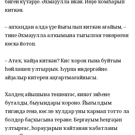
биген күтәрҙе. Әхмәҙулла икән. Йөҙө ҡомһарып
киткән.
– Ҡапҡаңдан алда үҙе йығылып киткән ағайым, –
тине Әхмәҙулла алҡымына тығылған төкөрөгөн
көскә йотоп.
– Атаҡ, ҡайҙа киткән? Кис ҡорон ғына буйтым
һөйләшеп ултырҙыҡ. Һурпа индергәйне.
Ҡайҙалыр китерен аңғартмағайнысы.
Хәлдең айышына төшөнгәс, кинәт зиһене
буталды, быуындары ҡороно. Йығылдым
тигәндә генә, көслө ҡулдар уны ҡармап тотто ла
болдор баҫҡысына терәне. Берғауым һеңгәҙәп
ултырғас, һорауҙарын ҡайтанан ҡабатланы