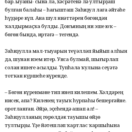
бар. Ҡыуаны- сына ла, хәсрәтенә лә ултырҙаш
булған балаһы – һағышташ Заһиҙул лаға әйтәһе
һүҙҙәре күп. Ана шул ниәттәрен бөгөндән
ҡалдырмаҫҡа булды. Донъяның ни эше юҡ –
бөгөн бында, иртәгә – тегендә.
Заһиҙулла мал-тыуарын теүәлләп йыйып алһын
да, шунан изем итер. Унса булмай, шығырлап
солан ишеге асылды. Тупһала ҡулына сеүәтә
тотҡан күршеһе күренде.
– Бөгөн күренмәне тип инеп килешем. Хәлдәрең
нисек, апа? Киленең тауыҡ һурпаһы бешергәйне.
Ҡоротланған. Әйҙә, эҫеһендә ашап ал! –
Заһиҙулланың гөрөлдәк тауышы өйҙө
тултырҙы. Үҙе йәтешләп ҡартлас ҡаршыһына