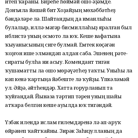
итеп ҡараны. Биреһе һөймәй ошо әҙәмде.
Донъяла йәшәй бит Хоҙайҙың мөхәббәтһеҙ
бәндәләре лә. Шайтандың да иманлыһы
булалыр, иллә-мәгәр бисмиллаһыҙ яралған был
иблистә уның осмото ла юҡ. Кеше вафатына
ҡыуанысының сиге булмай. Емтек көҫәгән
ҡоҙғон ише элмәндәп алдан саба. Эшенең рәте-
сираты булһа ни асыу. Комендант тигән
ҡушаматты ла ошо мөрәүәтһеҙ таҡты. Уныһы ла
кәп кенә ҡартыңа йәбеште лә ҡуйҙы. Үпкәләмәй
ул. Әйҙә, әйтһендәр. Хатта ғорурланып та
ҡуйғандай. Йыназа тәртип тәрен уның шайы
атҡара белгән кеше ауылда юҡ тигәндәй.
Үзбәк илендә ислам ғилемдәренә лә ап-аруҡ
өйрәнеп ҡайтҡайны. Зирәк Заһиҙулланың да