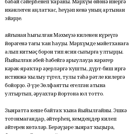
бабай сәйерһенеп ҡараны. Мәрхүм өйөнә инергә
икәнлеген аңлатҡас, һеүҙәп кенә уның артынан
эйәрҙе.
Ҡайғынан һығылған Мәхмүзә киленен күреүгә
йөрәгенә тағы ҡан һауҙы. Мәрхүмде мәйетханаға
алып китмәҫ борон тип ясин сығырға ултырҙы.
Йыйылған әбей-һәбейгә арыулауҙа кәрәгер
кәрәк-яраҡтар әҙерләргә ҡушты, дүрт-биш иргә
истинжә ҡылыу түгел, тулы тәһә рәтле килергә
бойорҙо. Ә үҙе Зөлфаятты егелгән атына
ултыртып, әруахтар йортона юл тотто.
Зыяратта кеше байтаҡ ҡына йыйылғайны. Эшкә
тотонмағандар, әйтерһең, кемдеңдер килеп
әйтерен көтәләр. Берәүҙәре зыярат ҡыҙыра,