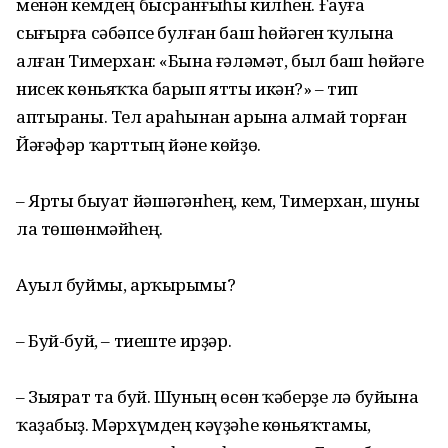
менән кемдең бысранғыһы килһен. Ғауға
сығырға сәбәпсе булған баш һөйәген ҡулына
алған Тимерхан: «Бына ғәләмәт, был баш һөйәге
нисек көньяҡҡа барып ятты икән?» – тип
аптыраны. Тел араһынан арына алмай торған
Йәғәфәр ҡарттың йәне көйҙө.
– Ярты быуат йәшәгәнһең, кем, Тимерхан, шуны
ла төшөнмәйһең.
Ауыл буймы, арҡырымы?
– Буй-буй, – тиеште ирҙәр.
– Зыярат та буй. Шуның өсөн ҡәберҙе лә буйына
ҡаҙабыҙ. Мәрхүмдең кәүҙәһе көньяҡтамы,