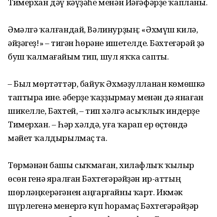
Тимерхан дәү кәүҙәһе менән Йәғәфәрҙе ҡапланы.
Әмәлгә ҡалғандай, Вәлинурҙың: «Әхмүш килә,
әйҙәгеҙ!» – тигән һөрәне ишетелде. Бәхтегәрәй ҙә
буш ҡалмағайым тип, шул яҡҡа сапты.
– Был мөртәттәр, байуҡ Әхмәҙулланан көмөшкә
таптыра ине. Ҡәберҙе ҡаҙҙырмау менән дә янаған
шикелле, Бәхтей, – тип хәлгә асыҡлыҡ индерҙе
Тимерхан. – Һәр хәлдә, уға ҡарап ер өҫтөндә
мәйет ҡалдырылмаҫ та.
Төрмәнән башы сыҡмаған, хилафлыҡ ҡылыр
өсөн генә яралған Бәхтегәрәйҙән ир-аттың
шөрләңкерәгәнен аңғарғайны ҡарт. Икмәк
шүрлегенә менергә күп һорамаҫ Бәхтегәрәйҙәр