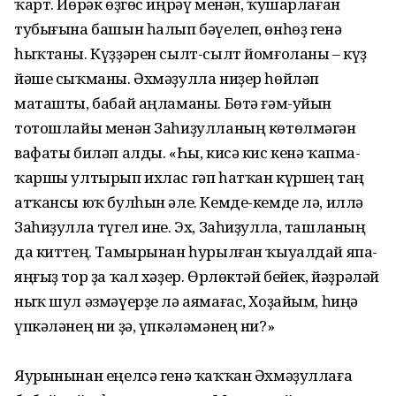
ҡарт. Йөрәк өҙгөс иңрәү менән, ҡушарлаған
тубығына башын һалып бәүелеп, өнһөҙ генә
һыҡтаны. Күҙҙәрен сылт-сылт йомғоланы – күҙ
йәше сыҡманы. Әхмәҙулла ниҙер һөйләп
маташты, бабай аңламаны. Бөтә ғәм-уйын
тотошлайы менән Заһиҙулланың көтөлмәгән
вафаты биләп алды. «Һы, кисә кис кенә ҡапма-
ҡаршы ултырып ихлас гәп һатҡан күршең таң
атҡансы юҡ булһын әле. Кемде-кемде лә, иллә
Заһиҙулла түгел ине. Эх, Заһиҙулла, ташланың
да киттең. Тамырынан һурылған ҡыуалдай япа-
яңғыҙ тор ҙа ҡал хәҙер. Өрлөктәй бейек, йәҙрәләй
ныҡ шул әзмәүерҙе лә аямағас, Хоҙайым, һиңә
үпкәләнең ни ҙә, үпкәләмәнең ни?»
Яурынынан еңелсә генә ҡаҡҡан Әхмәҙуллаға