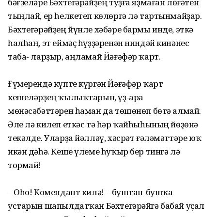
бәғзеләре Бәхтегәрәйҙең туҙға яҙмаған лөғәтен
тыңлай, ер һелкетеп көлөргә лә тартынмайҙар.
Бәхтегәрәйҙең йүнле хәбәре бармы инде, эткә
һалһаң, эт еймәҫ һүҙҙәренән ниндәй кинәнес
таба- ларҙыр, аңламай Йәғәфәр ҡарт.
Ғүмерендә күпте күргән Йәғәфәр ҡарт
кешеләрҙең ҡылыҡтарын, үҙ-ара
мөнәсәбәттәрен һаман да төшөнөп бөтә алмай.
Әле лә килеп еткәс тә һәр ҡайһыһының йөҙөнә
текәлде. Уларҙа йәлләү, хәсрәт ғәләмәттәре юҡ
икән дәһә. Кеше үлеме һуҡыр бер тингә лә
тормай!
– Оһо! Комендант килә! – буштан-бушҡа
устарын шапылдатҡан Бәхтегәрәйгә бабай уҫал