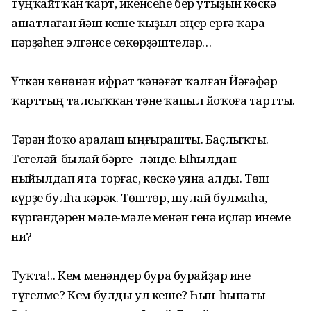
туңҡайтҡан ҡарт, икенсеһе бер утыҙын көскә
ашатлаған йәш кеше ҡыҙыл эңер ергә ҡара
пәрҙәһен элгәнсе сөкөрҙәштеләр…
Үткән көнөнән ифрат ҡәнәғәт ҡалған Йәғәфәр
ҡарттың талсыҡҡан тәне ҡапыл йоҡоға тартты.
Тәрән йоҡо аралаш ыңғырашты. Баҫлыҡты.
Тегеләй-былай бәрге- ләнде. Ыһылдап-
ныйылдап ята торғас, көскә уяна алды. Төш
күрҙе булһа кәрәк. Төштөр, шулай булмаһа,
күргәндәрен мәле-мәле менән генә иҫләр инеме
ни?
Туҡта!.. Кем менәндер бура бурайҙар ине
түгелме? Кем булды ул кеше? Һын-һыпаты