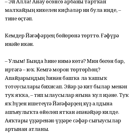
– Эй Алла! Анау өсөнсө арбаны тартҡан
малҡайҙың кикелен киҫһәләр ни була инде, –
тине өҫтәп.
Кемдер Йәғәфәрҙең бөйөрөнә төрттө. Ғәфүрә
инәйе икән.
– Улым! Бында һине нимә көтә? Мин бөгөн бар,
иртәгә – юҡ. Кемгә морон төртөрһөң?
Апайҙарыңдың һинән башҡа ла ҡашыҡ
тотоусылары бихисап. Эйәр ҙә кит былар менән
туҡ яҡҡа, – тип ылаусылар яғына ҡул иҙәне. Туҡ
яҡ һүҙен ишетеүгә Йәғәфәрҙең күҙ алдына
ашъяулыҡта өйөлөп ятҡан әпәкәйҙәр килде.
Аяҡтары үҙҙәренән-үҙҙәре сәфәр сығыусылар
артынан атланы.