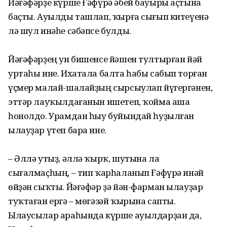
Йәғәфәрҙе күрше Ғәфүрә әбей бауыры аҫтына
баҫты. Ауылды ташлап, ҡырға сығып китеүенә
лә шул инәһе сәбәпсе булды.
Йәғәфәрҙең ун бишенсе йәшен тултырған йәй
уртаһы ине. Ихатала балта һабы сабып торған
үҫмер малай-шалайҙың сырсыулап йүгергәнен,
эттәр лауҡылдағанын ишетеп, ҡойма аша
һонолдо. Урамдан һыу буйындай һуҙылған
ылауҙар үтеп бара ине.
– Әллә утыҙ, әллә ҡырҡ, шутына ла
сығалмаҫһың, – тип ҡарһаланып Ғәфүрә инәй
өйҙән сыҡты. Йәғәфәр ҙә йән-фарман ылауҙар
туҡтаған ергә – мөгәзәй ҡырына сапты.
Ылаусылар араһында күрше ауылдарҙан да,