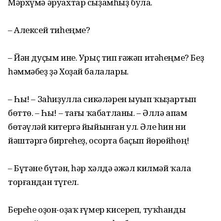
Мәрхүмә әруахтар сыҙамһыҙ була.
– Алексей тиһеңме?
– Йән дуҫым ине. Урыҫ тип ғәжәп итәһеңме? Беҙ
һәммәбеҙ ҙә Хоҙай балалары.
– Һы! – Заһиҙулла сикәләрен ыуып ҡыҙартып
бөттө. – Һы! – тағы ҡабатланы. – Әллә апам
бөтәүләй китергә йыйынған ул. Әле һин ни
йәштәргә биргеһеҙ, осорта баҫып йөрөйһөң!
– Бүтәне бүтән, һәр хәлдә әжәл килмәй ҡала
торғандан түгел.
Береһе оҙон-оҙаҡ ғүмер кисереп, туҡһанды