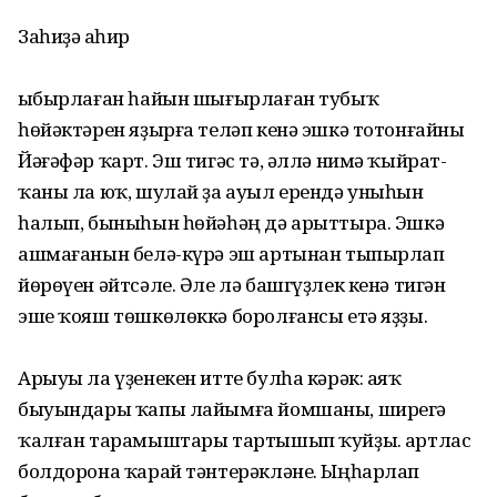
Заһиҙә Ҡаһир
Ҡыбырлаған һайын шығырлаған тубыҡ
һөйәктәрен яҙырға теләп кенә эшкә тотонғайны
Йәғәфәр ҡарт. Эш тигәс тә, әллә нимә ҡыйрат-
ҡаны ла юҡ, шулай ҙа ауыл ерендә уныһын
һалып, быныһын һөйәһәң дә арыттыра. Эшкә
ашмағанын белә-күрә эш артынан тыпырлап
йөрөүен әйтсәле. Әле лә башгүҙлек кенә тигән
эше ҡояш төшкөлөккә боролғансы етә яҙҙы.
Арыуы ла үҙенекен итте булһа кәрәк: аяҡ
быуындары ҡапы лайымға йомшаны, ширегә
ҡалған тарамыштары тартышып ҡуйҙы. Ҡартлас
болдорона ҡарай тәнтерәкләне. Ыңһарлап