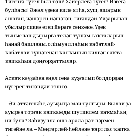
Тигенгә түгел был төш! Хәйерлегә түгел! Изгегә
булһасы! Әжәл үҙенә килә ятһа, хуш, ашарын
ашаған, йәшәрен-йәшәгән, тигәндәй. Уйҙарынан
убылыр сиккә етеп йөрәге сәңкене. Үҙен
тыныслан дырырға теләп түшәм таҡталарын
һанай башланы. Ҡолһыуаллаһын ҡабатлай-
ҡабатлай түшәгенән ҡалҡынып килгән саҡта
ҡапҡаһын доңғорҙаттылар.
Асҡаҡ кәүҙәһен еңел генә ҡуҙғатып болдорҙан
йүгереп тигәндәй төштө.
– Әй, әттәгенәһе, ауыҙыңа май тулғыры. Былай ҙа
ауырға торған ҡапҡамды шутиклем ҡаҡмаһаң
ни була? Заһиҙулла ошо арала рәт ләрмен
тигәйне лә. – Мөңгөрләй-һөйләнә ҡартлас ҡапҡа