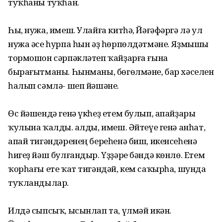
туҡһаны туҡһан.
Һы, нужа, имеш. Улайға китһә, Йәғәфәргә лә ул
нужа әсе һурпа һын әҙ һөрпөлдәтмәне. Яҙмышы
тормошон сәрпәкләтеп ҡайҙарға ғына
бырағытманы. Һынманы, бөгөлмәне, бар хәселен
һалып сәмлә- шеп йәшәне.
Өс йәшендә генә үкһеҙ етем булып, апайҙары
ҡулына ҡалды. Ҡалды, имеш. Әйтеүе генә анһат,
апай тигәндәренең береһенә биш, икенсеһенә
һигеҙ йәш булғандыр. Үҙҙәре бәндә көнлө. Етем
ҡорһағы ете ҡат тигәндәй, кем саҡырһа, шунда
туҡландылар.
Илдә сыпсыҡ, ысынлап та, үлмәй икән.