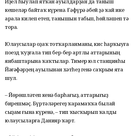
Иҙел һыулап ятҡан ауылдарҙан да таныш
кешеләр байтаҡ күренә. Ғәфүрә әбей ҙә ҡай ике
арала килеп етеп, танышын табып, һөйләшеп тә
тора.
Юлаусылар оҙаҡ тотҡарланманы, кис һарҡыуға
поезд ҡуҙғала тип бер-бер артлы аттарының
янбаштарына ҡаҡтылар. Тимер юл станцияһы
Йәғәфәрҙең ауылынан хәтһеҙ генә саҡрым ята
шул.
– Йөрөшләтеп кенә барһағыҙ, аттарығыҙ
бирешмәҫ. Бүртәләрегеҙ ҡарамаҡҡа былай
сыҙам ғына күренә, – тип ҡысҡырып ҡалды
юлаусыларға Данияр ҡарт.