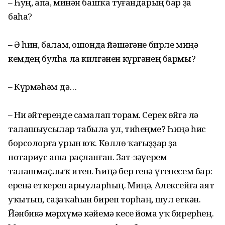
– Һуң, апа, минән башҡа туғандарың бар ҙа
баһа?
– Ә һин, балам, ошонда йәшәгәне бирле миңә
кемдең булһа ла килгәнен күргәнең бармы?
– Күрмәһәм дә…
– Ни әйтереңде самалап торам. Серек өйгә лә
талашыусылар табыла ул, тиһеңме? Һиңә һис
борсолорға урын юҡ. Көллө ҡағыҙҙар ҙа
нотариус аша раҫланған. Зат-зәүерем
талашмаҫлыҡ итеп. Һиңә бер генә үтенесем бар:
еренә еткереп арыуларһың. Миңә, Алексейға аят
уҡытып, саҙаҡаһын биреп торһаң, шул еткән.
Йәнбикә мәрхүмә кәйемә кесе йома уҡ бирерһең.