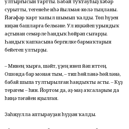
ултырғысын тартты. Бабай туҡтауһыҙ хәбәр
сурытты, тегенеһе иһә йылмая-көлә тыңланы.
Йәғәфәр ҡарт ҡапыл шымып ҡалды. Төп һүҙен
ниҙән башларға белмәне. Ул иңкәйеп урындыҡ
аҫтынан семәрле һандыҡ һөйрәп сығарҙы.
Һандыҡ ҡапҡасына бергилке бармаҡтарын
бейетеп ултырҙы.
– Минең ҡырға, шәйт, үҙең инеп йәп иттең.
Ошонда бар моная тым, – тип һөйләнә-һөйләнә,
бабай шыпа тултырылған һандыҡты асты. – Күҙ
терәгем – һин. Йортом да, әҙ-мәҙ аҡсаларым да
һиңә тәғәйен яҙылған.
Заһиҙулла аптырауҙан һүҙҙән ҡалды.