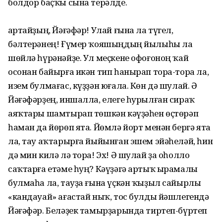
болдор баҫҡы сына терәлде.
Ҡартайҙың, Йәғәфәр! Улай ғына ла түгел,
бәлтерәнең! Ғүмер ҡояшыңдың йылыһы ла
шөйлә һүрәнәйҙе. Ул меҫкене офоғоноң ҡай
осонан байырға икән тип һанырап тора-тора ла,
изем булмағас, күҙҙән юғала. Көн дә шулай. Ә
Йәғәфәрҙең, иншалла, елеге һурылған сираҡ
аяҡтары шамтырап төшкән кәүҙәһен өҫтөрәп
һаман да йөрөп ята. Йөмлә йорт менән бергә ята
ла, тау аҡтарырға йыйынған эшем эйәһеләй, һин
дә мин килә лә тора! Эх! Ә шулай ҙа оһолло
саҡтарға етәме һуң? Кәүҙәгә артыҡ ырамалы
булмаһа ла, тауҙа ғына үҫкән ҡыҙыл сайырлы
«кандауай» ағастай ныҡ, тос булды йәшлегендә
Йәғәфәр. Беләҙек тамырҙарында тиртеп-бүртеп