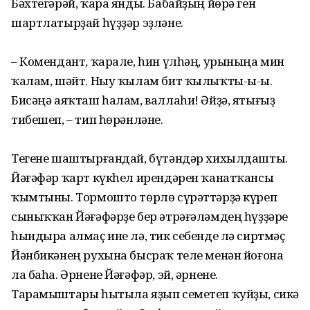
Бәхтегәрәй, ҡара янды. Бабайҙың йөрә ген
шартлатырҙай һүҙҙәр эҙләне.
– Комендант, ҡарале, һин үлһәң, урыныңа мин
ҡалам, шәйт. Ныу ҡылам бит ҡылыҡты-ы-ы.
Бисәңә аяҡташ һалам, валлаһи! Әйҙә, ятығыҙ
тибешеп, – тип һөрәнләне.
Тегене шаштырғандай, бүтәндәр хихылдашты.
Йәғәфәр ҡарт күкһел ирендәрен ҡанатҡансы
ҡымтыны. Тормошто төрлө сүрәттәрҙә күреп
сыныҡҡан Йәғәфәрҙе бер әтрәғәләмдең һүҙҙәре
һындыра алмаҫ ине лә, тик себенде лә сиртмәҫ
Йәнбикәнең рухына бысраҡ теле менән йоғона
ла баһа. Әрнене Йәғәфәр, эй, әрнене.
Тарамыштары һытыла яҙып семетеп ҡуйҙы, сикә