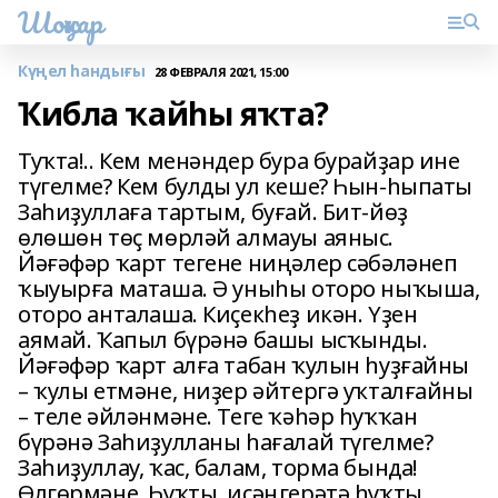
Шоңҡар
Күңел һандығы
28 ФЕВРАЛЯ 2021, 15:00
Ҡибла ҡайһы яҡта?
Туҡта!.. Кем менәндер бура бурайҙар ине
түгелме? Кем булды ул кеше? Һын-һыпаты
Заһиҙуллаға тартым, буғай. Бит-йөҙ
өлөшөн төҫ мөрләй алмауы аяныс.
Йәғәфәр ҡарт тегене ниңәлер сәбәләнеп
ҡыуырға маташа. Ә уныһы оторо ныҡыша,
оторо анталаша. Киҫекһеҙ икән. Үҙен
аямай. Ҡапыл бүрәнә башы ысҡынды.
Йәғәфәр ҡарт алға табан ҡулын һуҙғайны
– ҡулы етмәне, ниҙер әйтергә уҡталғайны
– теле әйләнмәне. Теге ҡәһәр һуҡҡан
бүрәнә Заһиҙулланы һағалай түгелме?
Заһиҙуллау, ҡас, балам, торма бында!
Өлгөрмәне. Һуҡты, иҫәңгерәтә һуҡты.