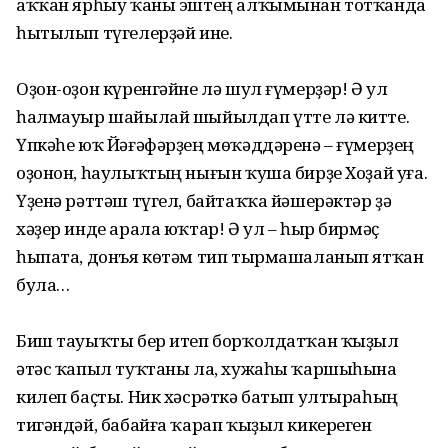
аҡҡан ярһыу ҡаны эштең алҡымынан тотҡанда
һытылып түгелерҙәй ине.
Оҙон-оҙон күренгәйне лә шул ғүмерҙәр! Ә ул
һалмауыр шайылай шыйылдап үтте лә китте.
Үпкәһе юҡ Йәғәфәрҙең мөҡәддәренә – ғүмерҙең
оҙонон, һаулыҡтың нығын ҡуша бирҙе Хоҙай уға.
Үҙенә рәттәш түгел, байтаҡҡа йәшерәктәр ҙә
хәҙер инде арала юҡтар! Ә ул – һыр бирмәҫ
һыпата, донъя көтәм тип тырмашаланып ятҡан
була…
Биш тауыҡты бер итеп борҡолдатҡан ҡыҙыл
әтәс ҡапыл туҡтаны ла, хужаһы ҡаршыһына
килеп баҫты. Ник хәсрәткә батып ултыраһың
тигәндәй, бабайға ҡарап ҡыҙыл кикереген