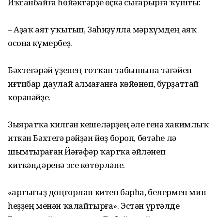
Иҡсанбайға һөйәктәрҙе өҫкә сығарырға ҡушты:
– Аҙаҡ аят уҡытып, Заһиҙулла мәрхүмдең аяҡ
осона күмербеҙ.
Бәхтегәрәй үҙенең тотҡан табышына тәғәйен
иғтибар даулай алмағанға көйөнөп, бурҙаттай
көрәнәйҙе.
Зыяратҡа килгән кешеләрҙең әле генә хакимлыҡ
иткән Бәхтегә рәйҙән йөҙ бороп, бөтәһе лә
шымтыраған Йәғәфәр ҡартҡа әйләнеп
киткәндәренә эсе көтөрләне.
«Ҡартығыҙ доңғорлап китеп барһа, белермен мин
һеҙҙең менән ҡалайтырға». Эстән үртәлде