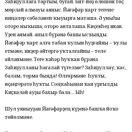
Заһиҙуллаға тартым, буғай. Бит-йөҙ өлөшөн төҫ
мөрләй алмауы аяныс. Йәғәфәр ҡарт тегене
ниңәлер сәбәләнеп ҡыуырға маташа. Ә уныһы
оторо ныҡыша, оторо анталаша. Киҫекһеҙ икән.
Үҙен аямай. Ҡапыл бүрәнә башы ысҡынды.
Йәғәфәр ҡарт алға табан ҡулын һуҙғайны – ҡулы
етмәне, ниҙер әйтергә уҡталғайны – теле
әйләнмәне. Теге ҡәһәр һуҡҡан бүрәнә
Заһиҙулланы һағалай түгелме? Заһиҙуллау, ҡас,
балам, торма бында! Өлгөрмәне. Һуҡты,
иҫәңгерәтә һуҡты. Соңҡаһынан ҡан урғылды.
Киҫкәләй ауҙы бахыр бала… Ыһ!
Шул уяныуҙан Йәғәфәрҙең күҙенә башҡа йоҡо
төйөлмәне.