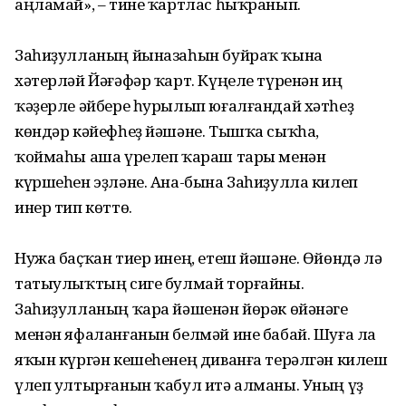
аңламай», – тине ҡартлас һыҡранып.
Заһиҙулланың йыназаһын буйраҡ ҡына
хәтерләй Йәғәфәр ҡарт. Күңеле түренән иң
ҡәҙерле әйбере һурылып юғалғандай хәтһеҙ
көндәр кәйефһеҙ йәшәне. Тышҡа сыҡһа,
ҡоймаһы аша үрелеп ҡараш тары менән
күршеһен эҙләне. Ана-бына Заһиҙулла килеп
инер тип көттө.
Нужа баҫҡан тиер инең, етеш йәшәне. Өйөндә лә
татыулыҡтың сиге булмай торғайны.
Заһиҙулланың ҡара йәшенән йөрәк өйәнәге
менән яфаланғанын белмәй ине бабай. Шуға ла
яҡын күргән кешеһенең диванға терәлгән килеш
үлеп ултырғанын ҡабул итә алманы. Уның үҙ