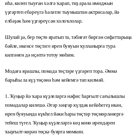
иһә, килеп тыуған хәлгә ҡарап, тиҙ арала имиджын
үҙгәртеп ебәреүгә һәләтле тыумыштан актрисалар, йә
елбәҙәк һәм үҙгәреүсән холоҡлолар.
Шулай ҙа, бер төҫтө яратып та, тәбиғәт биргән сифаттарыңа
бәйле, икенсе төҫтәге ирен буяуын ҡулланырға тура
килгәнен дә иҫәптә тотоу мөһим.
Модаға ярашлы, помада төҫтәре үҙгәреп тора. Әммә
барыһы ла күҙ төҫөнә һәм кейемгә тап килмәй.
1. Ҡуңыр йә ҡара күҙлеләргә нәфис һарғылт сағылышлы
помадалар килешә. Әгәр зәңгәр күлдәк кейәһегеҙ икән,
ирен буяуында күкһел йәки һары төҫтәр төҫмөрләнергә
тейеш түгел. Ҡуңыр күҙлеләргә көҙ көнө ирендәрен
ҡыҙғылт-көрән төҫкә буярға мөмкин.