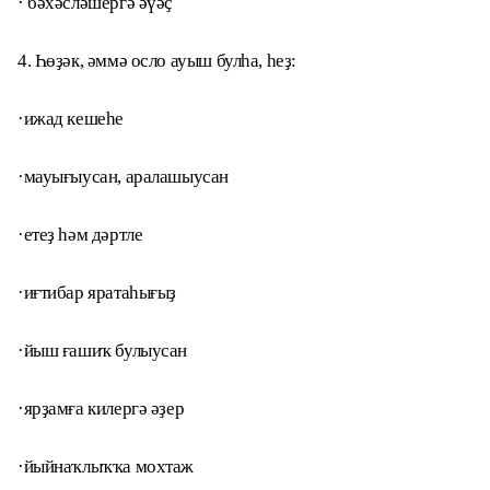
· бәхәсләшергә әүәҫ
4. Һөҙәк, әммә осло ауыш булһа, һеҙ:
·ижад кешеһе
·мауығыусан, аралашыусан
·етеҙ һәм дәртле
·иғтибар яратаһығыҙ
·йыш ғашиҡ булыусан
·ярҙамға килергә әҙер
·йыйнаҡлыҡҡа мохтаж