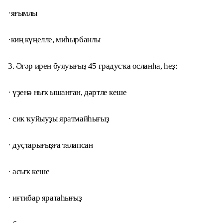
·яғымлы
·киң күңелле, миһырбанлы
3. Әгәр ирен буяуығыҙ 45 градусҡа осланһа, һеҙ:
· үҙенә ныҡ ышанған, дәртле кеше
· сик ҡуйыуҙы яратмайһығыҙ
· дуҫтарығыҙға талапсан
· асыҡ кеше
· иғтибар яратаһығыҙ