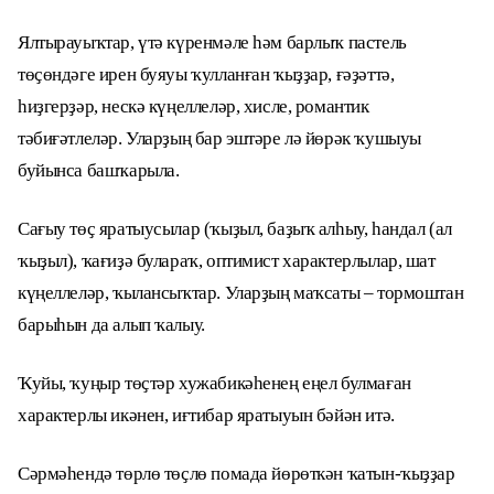
Ялтырауыҡтар, үтә күренмәле һәм барлыҡ пастель
төҫөндәге ирен буяуы ҡулланған ҡыҙҙар, ғәҙәттә,
һиҙгерҙәр, нескә күңеллеләр, хисле, романтик
тәбиғәтлеләр. Уларҙың бар эштәре лә йөрәк ҡушыуы
буйынса башҡарыла.
Сағыу төҫ яратыусылар (ҡыҙыл, баҙыҡ алһыу, һандал (ал
ҡыҙыл), ҡағиҙә булараҡ, оптимист характерлылар, шат
күңеллеләр, ҡылансыҡтар. Уларҙың маҡсаты – тормоштан
барыһын да алып ҡалыу.
Ҡуйы, ҡуңыр төҫтәр хужабикәһенең еңел булмаған
характерлы икәнен, иғтибар яратыуын бәйән итә.
Сәрмәһендә төрлө төҫлө помада йөрөткән ҡатын-ҡыҙҙар