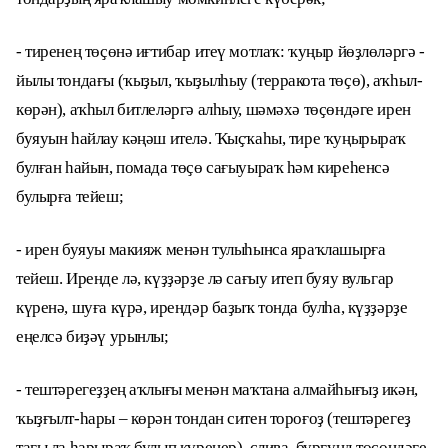
- тиренең төҫөнә иғтибар итеү мотлаҡ: ҡуңыр йөҙлөләргә -
йылы тондағы (ҡыҙыл, ҡыҙылһыу (терракота төҫө), аҡһыл-
көрән), аҡһыл битлеләргә алһыу, шәмәхә төҫөндәге ирен
буяуын һайлау кәңәш ителә. Ҡыҫҡаһы, тире ҡуңырыраҡ
булған һайын, помада төҫө сағыуыраҡ һәм киреһенсә
булырға тейеш;
- ирен буяуы макияж менән тулыһынса яраҡлашырға
тейеш. Иренде лә, күҙҙәрҙе лә сағыу итеп буяу вульгар
күренә, шуға күрә, ирендәр баҙыҡ тонда булһа, күҙҙәрҙе
еңелсә биҙәү урынлы;
- тештәрегеҙҙең аҡлығы менән маҡтана алмайһығыҙ икән,
ҡыҙғылт-һары – көрән тондан ситен тороғоҙ (тештәрегеҙ
тағы ла һарыраҡ булып күренер), слива, бургунд төҫөндәге