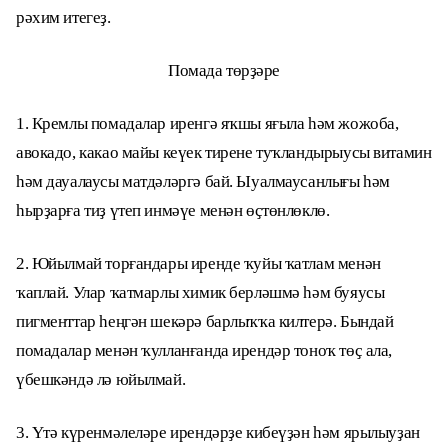
рәхим итегеҙ.
Помада төрҙәре
1. Кремлы помадалар иренгә яҡшы яғыла һәм жожоба,
авокадо, какао майы кеүек тирене туҡландырыусы витамин
һәм дауалаусы матдәләргә бай. Ыуалмаусанлығы һәм
һырҙарға тиҙ үтеп инмәүе менән өҫтөнлөклө.
2. Юйылмай торғандары иренде ҡуйы ҡатлам менән
ҡаплай. Улар ҡатмарлы химик берләшмә һәм буяусы
пигменттар һеңгән шекәрә барлыҡҡа килтерә. Бындай
помадалар менән ҡулланғанда ирендәр тоноҡ төҫ ала,
үбешкәндә лә юйылмай.
3. Үтә күренмәлеләре ирендәрҙе кибеүҙән һәм ярылыуҙан