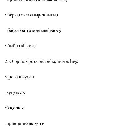
· бер аҙ оялсаныраҡһығыҙ
· баҫалҡы, тотанаҡлыһығыҙ
· йыйнаҡһығыҙ
2. Әгәр йомроға әйләнһә, тимәк һеҙ:
·аралашыусан
·күңелсәк
·баҫалҡы
·принципиаль кеше