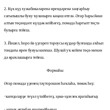
2. Күк күҙ хужабикәләренә ирендәренә зәңгәрһыу
сағылышлы буяу ҡуланырға кәңәш ителә. Әгәр һары йәки
алтын төҫөндәге күлдәк кейһәгеҙ, помада һарғылт төҫтә
булырға тейеш.
3. Йәшел, һоро йә үҙгәреп тороусы күҙҙәр булғанда аҡһыл
тондағы ирен буяуы килешә. Шулай уҡ кейем төҫө менән
дә яраҡлашырға тейеш.
Формаһы
Әгәр помада үҙенең тәүторошон һаҡлаһа, тимәк һеҙ:
·ҡағиҙәләрҙе теүәл үтәйһегеҙ, эҙмә-эҙлелек яратаһығыҙ
· артыҡ иғтибар яратмайһығыҙ