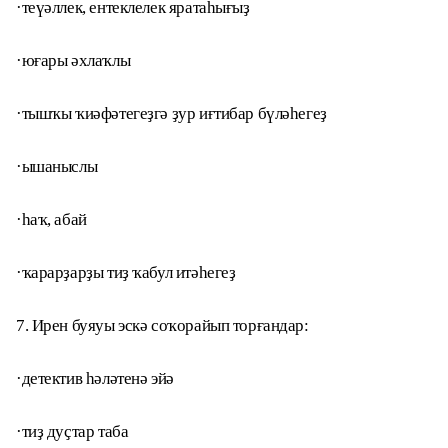
·теүәллек, ентеклелек яратаһығыҙ
·юғары әхлаҡлы
·тышҡы ҡиәфәтегеҙгә ҙур иғтибар бүләһегеҙ
·ышаныслы
·һаҡ, абай
·ҡарарҙарҙы тиҙ ҡабул итәһегеҙ
7. Ирен буяуы эскә соҡорайып торғандар:
·детектив һәләтенә эйә
·тиҙ дуҫтар таба