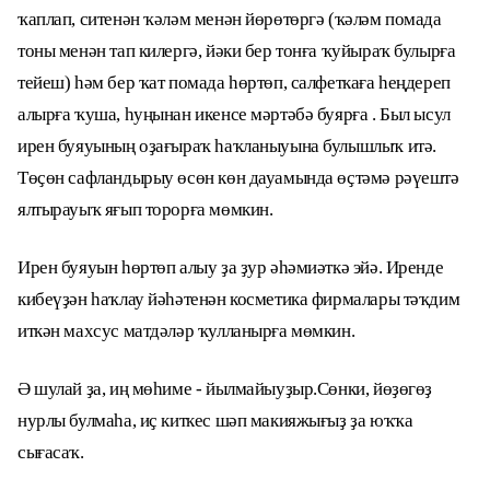
ҡаплап, ситенән ҡәләм менән йөрөтөргә (ҡәләм помада
тоны менән тап килергә, йәки бер тонға ҡуйыраҡ булырға
тейеш) һәм бер ҡат помада һөртөп, салфеткаға һеңдереп
алырға ҡуша, һуңынан икенсе мәртәбә буярға . Был ысул
ирен буяуының оҙағыраҡ һаҡланыуына булышлыҡ итә.
Төҫөн сафландырыу өсөн көн дауамында өҫтәмә рәүештә
ялтырауыҡ яғып торорға мөмкин.
Ирен буяуын һөртөп алыу ҙа ҙур әһәмиәткә эйә. Иренде
кибеүҙән һаҡлау йәһәтенән косметика фирмалары тәҡдим
иткән махсус матдәләр ҡулланырға мөмкин.
Ә шулай ҙа, иң мөһиме - йылмайыуҙыр.Сөнки, йөҙөгөҙ
нурлы булмаһа, иҫ киткес шәп макияжығыҙ ҙа юҡҡа
сығасаҡ.