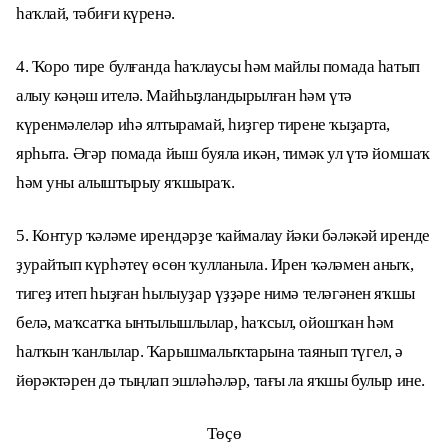
һаҡлай, тәбиғи күренә.
4. Ҡоро тире булғанда һаҡлаусы һәм майлы помада һатып
алыу кәңәш ителә. Майһыҙландырылған һәм үтә
күренмәлеләр иһә ялтырамай, һиҙгер тирене ҡыҙарта,
ярһыта. Әгәр помада йыш буяла икән, тимәк ул үтә йомшаҡ
һәм уны алыштырыу яҡшыраҡ.
5. Контур ҡәләме ирендәрҙе ҡаймалау йәки бәләкәй иренде
ҙурайтып күрһәтеү өсөн ҡулланыла. Ирен ҡәләмен аныҡ,
тигеҙ итеп һыҙған һылыуҙар үҙҙәре нимә теләгәнен яҡшы
белә, маҡсатҡа ынтылышлылар, һаҡсыл, ойошҡан һәм
һалҡын ҡанлылар. Ҡарышмалыҡтарына таянып түгел, ә
йөрәктәрен дә тыңлап эшләһәләр, тағы ла яҡшы булыр ине.
Төҫө