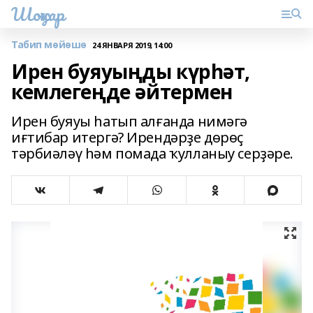
Шоңҡар
Табип мөйөшө
24 ЯНВАРЯ 2019, 14:00
Ирен буяуыңды күрһәт,
кемлегеңде әйтермен
Ирен буяуы һатып алғанда нимәгә
иғтибар итергә? Ирендәрҙе дөрөҫ
тәрбиәләү һәм помада ҡулланыу серҙәре.