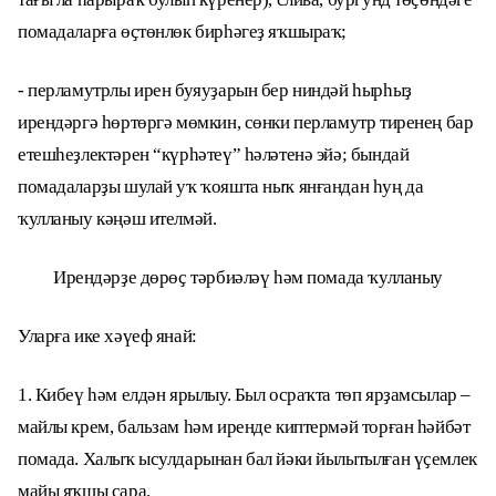
помадаларға өҫтөнлөк бирһәгеҙ яҡшыраҡ;
- перламутрлы ирен буяуҙарын бер ниндәй һырһыҙ
ирендәргә һөртөргә мөмкин, сөнки перламутр тиренең бар
етешһеҙлектәрен “күрһәтеү” һәләтенә эйә; бындай
помадаларҙы шулай уҡ ҡояшта ныҡ янғандан һуң да
ҡулланыу кәңәш ителмәй.
Ирендәрҙе дөрөҫ тәрбиәләү һәм помада ҡулланыу
Уларға ике хәүеф янай:
1. Кибеү һәм елдән ярылыу. Был осраҡта төп ярҙамсылар –
майлы крем, бальзам һәм иренде киптермәй торған һәйбәт
помада. Халыҡ ысулдарынан бал йәки йылытылған үҫемлек
майы яҡшы сара.