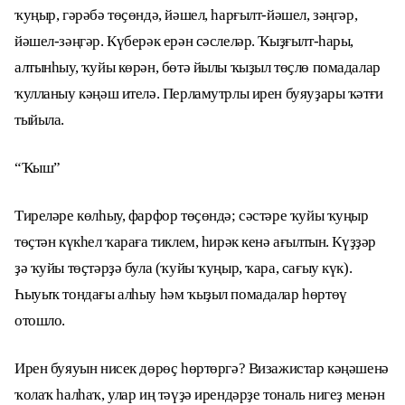
ҡуңыр, гәрәбә төҫөндә, йәшел, һарғылт-йәшел, зәңгәр,
йәшел-зәңгәр. Күберәк ерән сәслеләр. Ҡыҙғылт-һары,
алтынһыу, ҡуйы көрән, бөтә йылы ҡыҙыл төҫлө помадалар
ҡулланыу кәңәш ителә. Перламутрлы ирен буяуҙары ҡәтғи
тыйыла.
“Ҡыш”
Тиреләре көлһыу, фарфор төҫөндә; сәстәре ҡуйы ҡуңыр
төҫтән күкһел ҡараға тиклем, һирәк кенә ағылтын. Күҙҙәр
ҙә ҡуйы төҫтәрҙә була (ҡуйы ҡуңыр, ҡара, сағыу күк).
Һыуыҡ тондағы алһыу һәм ҡыҙыл помадалар һөртөү
отошло.
Ирен буяуын нисек дөрөҫ һөртөргә? Визажистар кәңәшенә
ҡолаҡ һалһаҡ, улар иң тәүҙә ирендәрҙе тональ нигеҙ менән