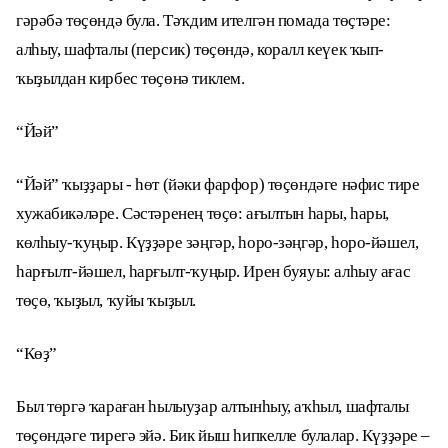
гәрәбә төҫөндә була. Тәҡдим ителгән помада төҫтәре:
алһыу, шафталы (персик) төҫөндә, коралл кеүек ҡып-
ҡыҙылдан кирбес төҫөнә тиклем.
“Йәй”
“Йәй” ҡыҙҙары - һөт (йәки фарфор) төҫөндәге нәфис тире
хужабикәләре. Сәстәренең төҫө: ағылтын һары, һары,
көлһыу-ҡуңыр. Күҙҙәре зәңгәр, һоро-зәңгәр, һоро-йәшел,
һарғылт-йәшел, һарғылт-ҡуңыр. Ирен буяуы: алһыу ағас
төҫө, ҡыҙыл, ҡуйы ҡыҙыл.
“Көҙ”
Был төргә ҡараған һылыуҙар алтынһыу, аҡһыл, шафталы
төҫөндәге тирегә эйә. Бик йыш һипкелле булалар. Күҙҙәре –