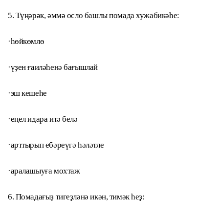
5. Түңәрәк, әммә осло башлы помада хужабикәһе:
·һөйкөмлө
·үҙен ғаиләһенә бағышлай
·эш кешеһе
·еңел идара итә белә
·арттырып ебәреүгә һәләтле
·аралашыуға мохтаж
6. Помадағыҙ тигеҙләнә икән, тимәк һеҙ: