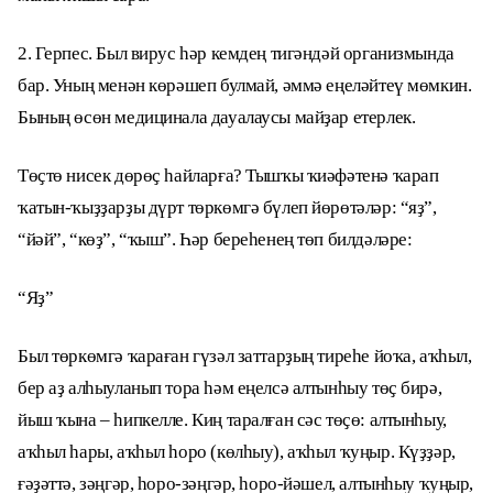
2. Герпес. Был вирус һәр кемдең тигәндәй организмында
бар. Уның менән көрәшеп булмай, әммә еңеләйтеү мөмкин.
Бының өсөн медицинала дауалаусы майҙар етерлек.
Төҫтө нисек дөрөҫ һайларға? Тышҡы ҡиәфәтенә ҡарап
ҡатын-ҡыҙҙарҙы дүрт төркөмгә бүлеп йөрөтәләр: “яҙ”,
“йәй”, “көҙ”, “ҡыш”. Һәр береһенең төп билдәләре:
“Яҙ”
Был төркөмгә ҡараған гүзәл заттарҙың тиреһе йоҡа, аҡһыл,
бер аҙ алһыуланып тора һәм еңелсә алтынһыу төҫ бирә,
йыш ҡына – һипкелле. Киң таралған сәс төҫө: алтынһыу,
аҡһыл һары, аҡһыл һоро (көлһыу), аҡһыл ҡуңыр. Күҙҙәр,
ғәҙәттә, зәңгәр, һоро-зәңгәр, һоро-йәшел, алтынһыу ҡуңыр,