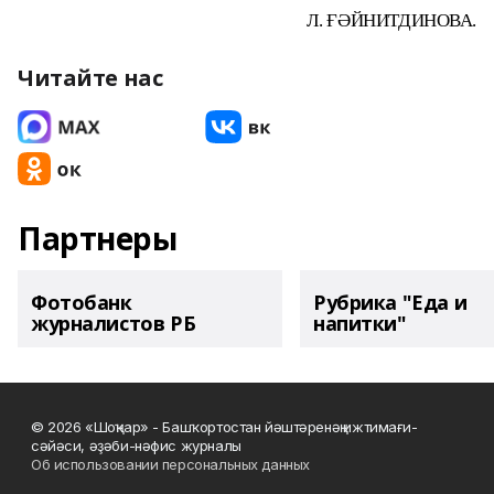
Л. ҒӘЙНИТДИНОВА.
Читайте нас
Партнеры
Фотобанк
Рубрика "Еда и
журналистов РБ
напитки"
© 2026 «Шоңҡар» - Башҡортостан йәштәренәң ижтимағи-
сәйәси, әҙәби-нәфис журналы
Об использовании персональных данных