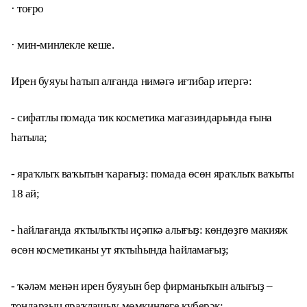
· тоғро
· мин-минлекле кеше.
Ирен буяуы һатып алғанда нимәгә иғтибар итергә:
- сифатлы помада тик косметика магазиндарында ғына
һатыла;
- яраҡлыҡ ваҡытын ҡарағыҙ: помада өсөн яраҡлыҡ ваҡыты
18 ай;
- һайлағанда яҡтылыҡты иҫәпкә алығыҙ: көндөҙгө макияж
өсөн косметиканы ут яҡтыһында һайламағыҙ;
- ҡәләм менән ирен буяуын бер фирманыҡын алығыҙ –
тондарҙың яраҡлашыу мөмкинлеге күберәк;