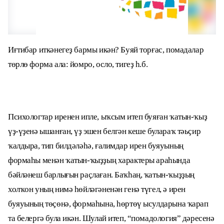
Иғтибар иткәнегеҙ бармы икән? Буяй торғас, помадалар
төрлө форма ала: йомро, осло, тигеҙ һ.б.
Психологтар иренен ипле, ыҡсым итеп буяған ҡатын-ҡыҙ
үҙ-үҙенә ышанған, үҙ эшен белгән кеше булараҡ тәьҫир
ҡалдыра, тип билдәләһә, ғалимдар ирен буяуының
формаһы менән ҡатын-ҡыҙҙың характеры араһында
бәйләнеш барлығын раҫлаған. Баҡһаң, ҡатын-ҡыҙҙың
холҡон уның нимә һөйләгәненән генә түгел, ә ирен
буяуының төҫөнә, формаһына, һөртөү ысулдарына ҡарап
та белергә була икән. Шулай итеп, “помадология” дәресенә