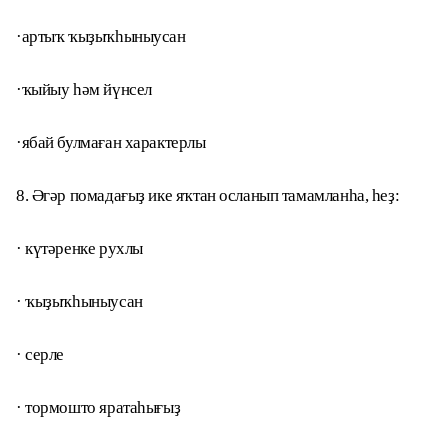
·артыҡ ҡыҙыҡһыныусан
·ҡыйыу һәм йүнсел
·ябай булмаған характерлы
8. Әгәр помадағыҙ ике яҡтан осланып тамамланһа, һеҙ:
· күтәренке рухлы
· ҡыҙыҡһыныусан
· серле
· тормошто яратаһығыҙ