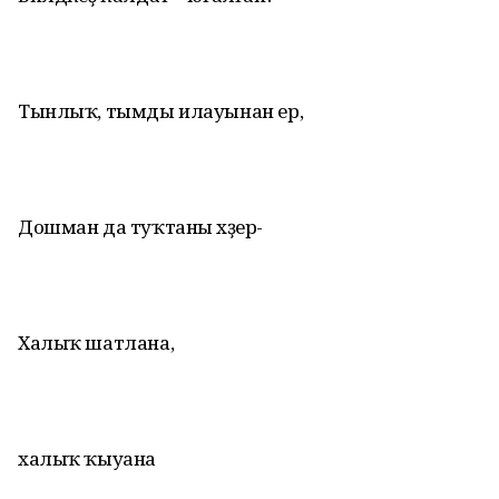
Тынлыҡ, тымды илауынан ер,
Дошман да туҡтаны хәҙер-
Халыҡ шатлана,
халыҡ ҡыуана