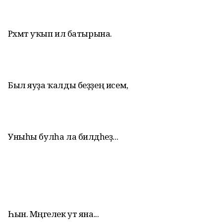
Рәхмәт уҡып ил батырына.
Был яуҙа ҡалды беҙҙең исем,
Уныһы булһа ла билдәһеҙ...
Һын. Мәңгелек ут яна...