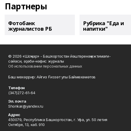
Партнеры
Фотобанк
Рубрика "Еда и
журналистов РБ
напитки"
© 2026 «Шоңҡар» - Башҡортостан йәштәренәң ижтимағи-
сәйәси, әҙәби-нәфис журналы
Об использовании персональных данных
Баш мөхәррир: Айгиз Ғиззәт улы Баймөхәмәтов
Телефон
(347)272-61-64
Эл. почта
Shonkar@yandex.ru
Адрес
450079, Республика Башкортостан, г. Уфа, ул. 50 летия
Октября, 13, каб. 910