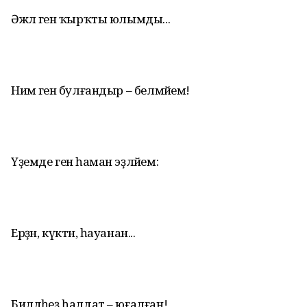
Әжәл генә ҡырҡты юлымды...
Нимә генә булғандыр – белмәйем!
Үҙемде генә һаман эҙләйем:
Ерҙән, күктән, һауанан...
Билдәһеҙ һалдат – юғалған!