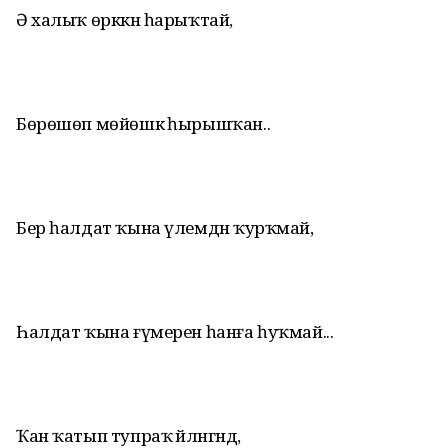
Ә халыҡ өрккән һарыҡтай,
Бөрөшөп мөйөшкә һырышҡан..
Бер һалдат ҡына үлемдән ҡурҡмай,
Һалдат ҡына ғүмерен һанға һуҡмай...
Ҡан ҡатып тупраҡ әйләнгәндә,