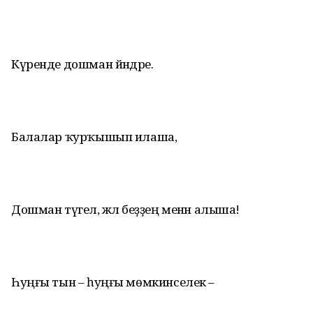
Күренде дошман йәндәре.
Балалар ҡурҡышып илаша,
Дошман түгел, әжәл беҙҙең менән алыша!
Һуңғы тын – һуңғы мөмкинселек –