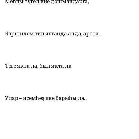
Мөһим түгел ине дошмандарға,
Бары илем тип янғанда алда, артта...
Теге яҡта ла, был яҡта ла
Улар – исемһеҙ ине барыһы ла...