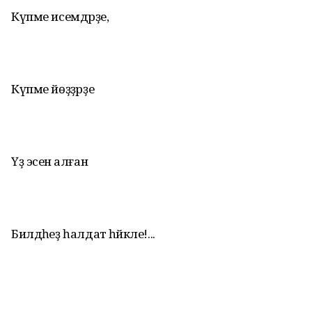
Күпме исемдәрҙе,
Күпме йөҙҙәрҙе
Үҙ эсенә алған
Билдәһеҙ һалдат һәйкәле!...