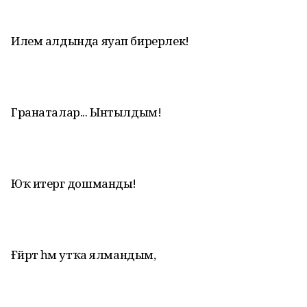
Илем алдында яуап бирерлек!
Гранаталар... Ынтылдым!
Юҡ итергә дошманды!
Ғәйрәт һәм утҡа ялмандым,