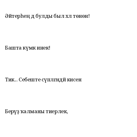
Әйтерһең дә булды был хәл төнөн!
Башта күмәк инек!
Тик... Себеште сүпләгәндәй кисен
Берәүҙә ҡалманы тиерлек,