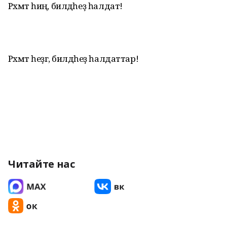
Рәхмәт һиңә, билдәһеҙ һалдат!
Рәхмәт һеҙгә, билдәһеҙ һалдаттар!
Читайте нас