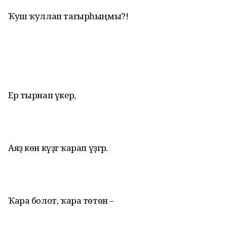
Ҡуш ҡуллап тағырһыңмы?!
Ер тырнап үкерә,
Аяҙ көн күҙгә ҡарап үҙгәрә.
Ҡара болот, ҡара төтөн –