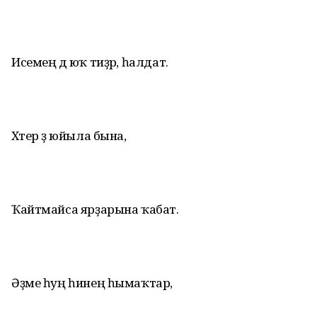
Исемең дә юҡ тиҙәр, һалдат.
Хәтер ҙә юйыла бына,
Ҡайтмайса ярҙарына ҡабат.
Әҙме һуң һинең һымаҡтар,