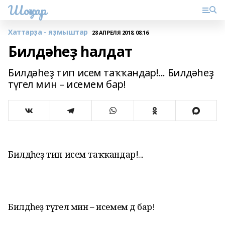
Шоңҡар
Хаттарҙа - яҙмыштар
28 АПРЕЛЯ 2018, 08:16
Билдәһеҙ һалдат
Билдәһеҙ тип исем таҡҡандар!... Билдәһеҙ
түгел мин – исемем бар!
Билдәһеҙ тип исем таҡҡандар!...
Билдәһеҙ түгел мин – исемем дә бар!