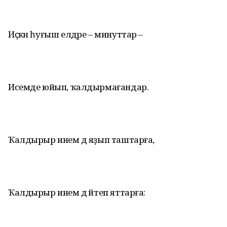
Иҫкән һуғыш елдәре – минуттар –
Исемде юйып, ҡалдырмағандар.
Ҡалдырыр инем дә яҙып таштарға,
Ҡалдырыр инем дә әйтеп яттарға: