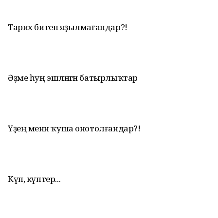
Тарих битенә яҙылмағандар?!
Әҙме һуң эшләнгән батырлыҡтар
Үҙең менән ҡуша онотолғандар?!
Күп, күптер...