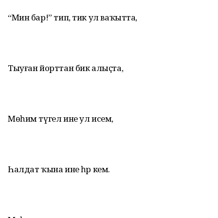
“Мин бар!” тип, тик ул ваҡытта,
Тыуған йорттан бик алыҫта,
Мөһим түгел ине ул исем,
Һалдат ҡына ине һәр кем.