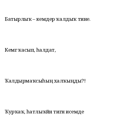
Батырлыҡ – кемдер ҡалдыҡ тине.
Кемгә ҡасып, һалдат,
Ҡалдырмаҡсыһың халҡыңды?!
Ҡурҡаҡ, һатлыҡйән тигән исемде