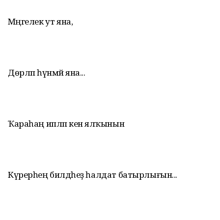
Мәңгелек ут яна,
Дөрләп һүнмәй яна...
Ҡараһаң ипләп кенә ялҡынын
Күрерһең билдәһеҙ һалдат батырлығын...