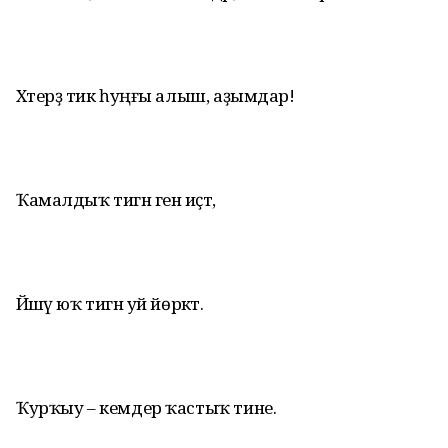
Хәтерҙә тик һуңғы алыш, аҙымдар!
Ҡамалдыҡ тигән генә иҫтә,
Йәшәү юҡ тигән уй йөрәктә.
Ҡурҡыу – кемдер ҡастыҡ тине.