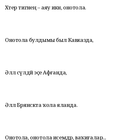
Хәтер тигәнең – аяу икән, онотола.
Онотола булдымы был Кавказда,
Әллә сүлдәй эҫе Афғанда,
Әллә Брянскта ҡола яланда.
Онотола, онотола исемдәр, ваҡиғалар...