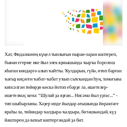
Хат, Фидалиәнең күңел тынлығын пыран-заран килтереп,
бынан егерме ике йыл элек яҙмышында ҡырҡа боролош
яһаған көндәргә алып ҡайтты. Ҡулдарын, гүйә, өтөп барған
ҡағыҙ киҫәген ҡабат-ҡабат уҡып сыҡҡандан һуң, тамағына
кипсәлгән төйөрҙө көскә йотоп ебәрҙе лә, ишетелер-
ишетелмәҫ кенә: “Шулай ҙа яҙған... Нисәмә йыл уҙғас...” -
тип шыбырланы. Хәҙер инде йылдар ағышында йөрәктәге
яраһы ла, төйөндәр ҡалдыра-ҡалдыра, бөтәшкәндәй, күҙ
йәштәрен дә ваҡыт киптергәндәй ҙә бит.