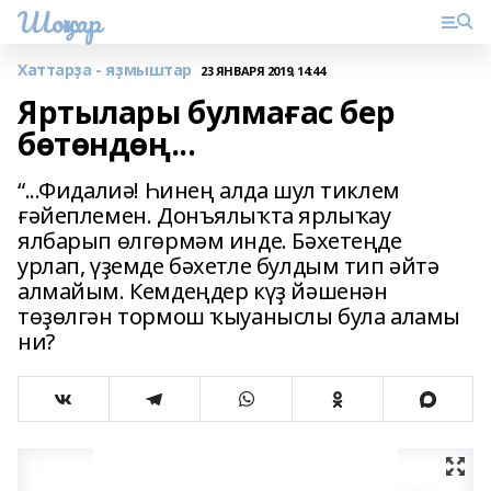
Шоңҡар
Хаттарҙа - яҙмыштар
23 ЯНВАРЯ 2019, 14:44
Яртылары булмағас бер
бөтөндөң...
“...Фидалиә! Һинең алда шул тиклем
ғәйеплемен. Донъялыҡта ярлыҡау
ялбарып өлгөрмәм инде. Бәхетеңде
урлап, үҙемде бәхетле булдым тип әйтә
алмайым. Кемдеңдер күҙ йәшенән
төҙөлгән тормош ҡыуаныслы була аламы
ни?