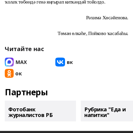
ҡолаҡ төбөндә генә яңғырап киткәндәй тойолдо.
Рәхимә Хөсәйенова.
Төмән өлкәһе, Пойково ҡасабаһы.
Читайте нас
Партнеры
Фотобанк
Рубрика "Еда и
журналистов РБ
напитки"