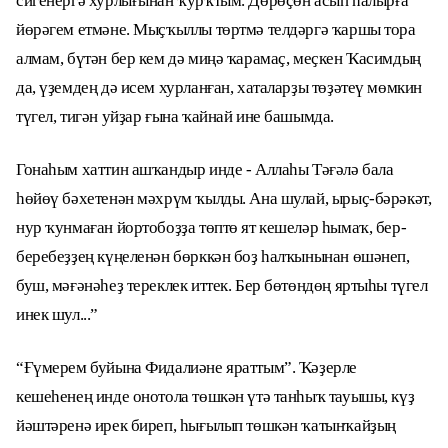
сигенергә хурлығынан ҡурҡтым. Дөрөҫөн асып һалырға
йөрәгем етмәне. Мыҫҡыллы төртмә телдәргә ҡаршы тора
алмам, бүтән бер кем дә миңә ҡарамаҫ, меҫкен Ҡасимдың
да, үҙемдең дә исем хурланған, хаталарҙы төҙәтеү мөмкин
түгел, тигән уйҙар ғына ҡайнай ине башымда.
Гонаһым хаттин ашҡандыр инде - Аллаһы Тәғәлә бала
һөйөү бәхетенән мәхрүм ҡылды. Ана шулай, ырыҫ-бәрәкәт,
нур ҡунмаған йортобоҙҙа төптө ят кешеләр һымаҡ, бер-
беребеҙҙең күңеленән бөрккән боҙ һалҡынынан өшәнеп,
буш, мәғәнәһеҙ тереклек иттек. Бер бөтөндөң яртыһы түгел
инек шул...”
“Ғүмерем буйына Фидалиәне яраттым”. Ҡәҙерле
кешеһенең инде онотола төшкән үтә танһыҡ тауышы, күҙ
йәштәренә ирек биреп, һығылып төшкән ҡатынҡайҙың