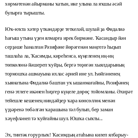
хөрмәтенән айырманы ҡатын, ике улына ла яҡшы әсәй
булырға тырышты.
Юҡ-юҡта хәтер үткәндәрҙе теткеләй, шулай ҙа Фидалиә
һағыш утына үҙен ялмарға ирек бирмәне. Ҡасандыр йән
серҙәше һаналған Рәзифәне йөрәгенән мәңгегә һыҙып
ташлаһа ла, Ҡасимды, киреһенсә, күңеленең иң-иң
төпкөлөнә йәшереп ҡуйҙы, бергә төҙөгән хыялдарының
тормошҡа ашмауына ихлас әрней ине ул. Һөйгәненең
хыянатына Фидалиә баштан уҡ ышанмағайны, Рәзифәнең
генә этлеге икәнен һиҙгер күңеле дөрөҫ тойомланы. Әхирәт
тейешле кешенең ниндәйҙер ҡара көнсөллөк менән
үҙҙәренә төбәлгән ҡарашына тәл булып, бер заман
хәүефләнеп тә ҡуйғайны шул. Юшҡа сыҡты...
Эх, тинтәк ғорурлыҡ! Ҡасимдың атаһына килеп ялбарыу-