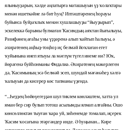
ялыныуҙарын, хәлде аңлатырға маташыуын үҙ ҡолаҡтары
менән ишеткәйне лә бит һуң? Иптәштәренең һорауы
буйынса буйҙаҡлыҡ менән хушлашыуҙы “йыуҙырып”,
эскелеккә барымы булмаған Ҡасимдың аяҡтан йығылыуы,
Рәзифәнең ағаһы уны үҙҙәренә алып ҡайтып һалыуы, ә
әхирәтенең аңһыҙ-тоңһоҙ иҫ белмәй йоҡлаған егет
ҡуйынына инеп ятыуы ла мәғлүм түгел инеме ни? Юҡ,
йөрәгенә буйһонманы Фидалиә. Әхирәтенең мәкерлеген
дә, Ҡасимының эсә белмәй эсеп, шундай мәғәнәһеҙ хәлгә
ҡалыуын да кисерер көс тапманы үҙендә.
“...Һеҙҙең һөйөүегеҙҙән шул тиклем көнләштем, хатта ул
яман бер сир булып тотош асылымды ялмап алғайны. Ошо
көнсөллөктән тыуған ҡара уй, зиһенемде томалап, иҫерек
Ҡасим ҡосағына этәргәндер инде. Ә һуңынан... Кире