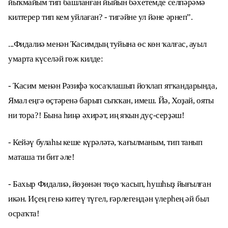
йыҡмайым тип башланған йыйын бәхетемде селпәрәмә
килтерер тип кем уйлаған? - тигәйне ул йәне әрнеп”.
...Фидалиә менән Ҡасимдың туйына өс көн ҡалғас, ауыл
умарта күселәй гөж килде:
- Ҡасим менән Рәзифә ҡосаҡлашып йоҡлап ятҡандарында,
Ямал еңгә өҫтәренә барып сыҡҡан, имеш. Йә, Хоҙай, ояты
ни тора?! Бына һиңә әхирәт, иң яҡын дуҫ-серҙәш!
- Кейәү булаһы кеше күрәләтә, ҡағылманым, тип танып
маташа ти бит әле!
- Бахыр Фидалиә, йөҙөнән төҫө ҡасып, һушһыҙ йығылған
икән. Иҫең генә китеү түгел, ғәрлегеңдән үлерһең әй был
осраҡта!