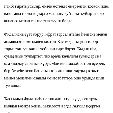
Ғәйбәт яратыусылар, емтек өҫтөндә өйөрөлгән ҡоҙғон ише,
ваҡиғаны төрлө төҫтәргә мансып, ҡуйырта-ҡуйырта, оло
кинәнес менән тел шартлатыуын белде.
Фидалиәнең үтә ғорур, ифрат ғәрсел атаһы, һөйгәне менән
аңлашырға өмөтләнеп килгән Ҡасимды тыңлап торор-
тормаҫтан уҡ ҡапҡа төбөнән кире борҙо. Ҡыҙын иһә,
сумаҙанын тултыртып, тиҙ арала ҡалалағы туғандарына
олаҡтырыу сараһын күрҙе. Әле генә мөхәббәттән иҫереп,
бер-береһе өсөн йән атып торған ғашиҡтарҙың ваҡыт
менән һыналған оҙайлы мөнәсәбәттәре ошо урында шып
туҡтаны...
Ҡасимдың Фидалиәһенә тип алған туй күлдәген ярты
йылдан Рәзифә кейҙе. Мәжлестән алда лаяҡыл иҫергән