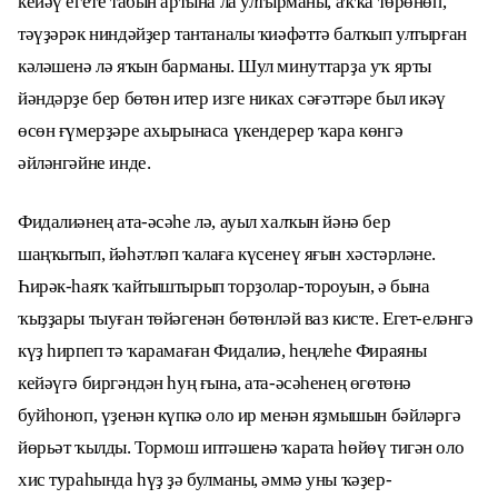
кейәү егете табын артына ла ултырманы, аҡҡа төрөнөп,
тәүҙәрәк ниндәйҙер тантаналы ҡиәфәттә балҡып ултырған
кәләшенә лә яҡын барманы. Шул минуттарҙа уҡ ярты
йәндәрҙе бер бөтөн итер изге никах сәғәттәре был икәү
өсөн ғүмерҙәре ахырынаса үкендерер ҡара көнгә
әйләнгәйне инде.
Фидалиәнең ата-әсәһе лә, ауыл халҡын йәнә бер
шаңҡытып, йәһәтләп ҡалаға күсенеү яғын хәстәрләне.
Һирәк-һаяҡ ҡайтыштырып торҙолар-тороуын, ә бына
ҡыҙҙары тыуған төйәгенән бөтөнләй ваз кисте. Егет-еләнгә
күҙ һирпеп тә ҡарамаған Фидалиә, һеңлеһе Фираяны
кейәүгә биргәндән һуң ғына, ата-әсәһенең өгөтөнә
буйһоноп, үҙенән күпкә оло ир менән яҙмышын бәйләргә
йөрьәт ҡылды. Тормош иптәшенә ҡарата һөйөү тигән оло
хис тураһында һүҙ ҙә булманы, әммә уны ҡәҙер-