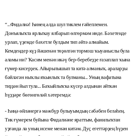
“...Фидалиә! Һинең алда шул тиклем ғәйеплемен.
Донъялыҡта ярлыҡау ялбарып өлгөрмәм инде. Бәхетеңде
урлап, үҙемде бәхетле булдым тип әйтә алмайым.
Кемдеңдер күҙ йәшенән төҙөлгән тормош ҡыуаныслы була
аламы ни? Ҡасим менән икәү бер-беребеҙҙе ғазаплап ҡына
ғүмер кисерҙек. Айырылышып та китә алманыҡ, араларҙы
бәйләгән ныҡлы яҡынлыҡ та булманы... Уның вафатына
тиҙҙән йыл тула... Баҡыйлыҡҡа күсер алдынан әйткән
һүҙҙәре бөгөнгөләй хәтеремдә:
- Һиңә өйләнергә мәжбүр булыуымдың сәбәбен беләһең.
Тик ғүмерем буйына Фидалиәне яраттым, фанилыҡтан
уҙғанда ла уның исеме менән китәм. Дуҫ егеттәрҙең һүҙен