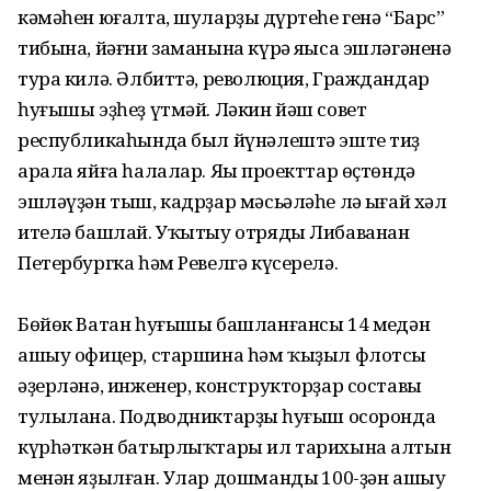
кәмәһен юғалта, шуларҙың дүртеһе генә “Барс”
тибына, йәғни заманына күрә яңыса эшләгәненә
тура килә. Әлбиттә, революция, Граждандар
һуғышы эҙһеҙ үтмәй. Ләкин йәш совет
республикаһында был йүнәлештә эште тиҙ
арала яйға һалалар. Яңы проекттар өҫтөндә
эшләүҙән тыш, кадрҙар мәсьәләһе лә ыңғай хәл
ителә башлай. Уҡытыу отряды Либаванан
Петербургка һәм Ревелгә күсерелә.
Бөйөк Ватан һуғышы башланғансы 14 меңдән
ашыу офицер, старшина һәм ҡыҙыл флотсы
әҙерләнә, инженер, конструкторҙар составы
тулылана. Подводниктарҙың һуғыш осоронда
күрһәткән батырлыҡтары ил тарихына алтын
менән яҙылған. Улар дошмандың 100-ҙән ашыу