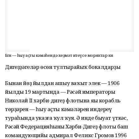
Бөгөн — һыу аҫты кәмәһендә хеҙмәт итеүсе моряктар көнө
Диңгеҙҙәгеләр өсөн тултырайыҡ бокалдарҙы
Бынан йөҙ йылдан ашыу ваҡыт элек — 1906
йылдың 19 мартында — Рәсәй императоры
Николай II хәрби-диңгеҙ флотына яңы корабль
төрҙәрен — һыу аҫты кәмәләрен индереү
тураһында указға ҡул ҡуя. Ә инде быуат үткәс,
Рәсәй Федерацияһының Хәрби-Диңгеҙ флоты баш
командующийы адмирал Феликс Громов 1996