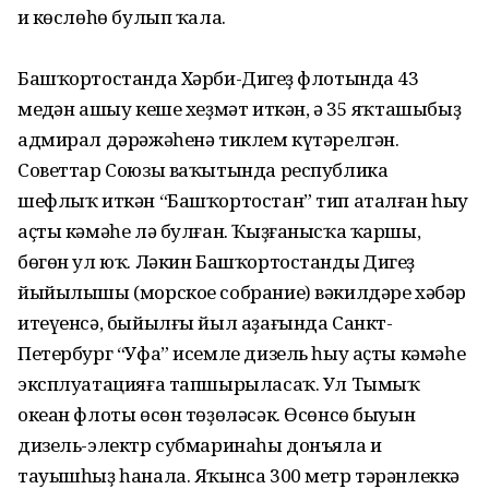
иң көслөһө булып ҡала.
Башҡортостанда Хәрби-Диңгеҙ флотында 43
меңдән ашыу кеше хеҙмәт иткән, ә 35 яҡташыбыҙ
адмирал дәрәжәһенә тиклем күтәрелгән.
Советтар Союзы ваҡытында республика
шефлыҡ иткән “Башҡортостан” тип аталған һыу
аҫты кәмәһе лә булған. Ҡыҙғанысҡа ҡаршы,
бөгөн ул юҡ. Ләкин Башҡортостандың Диңгеҙ
йыйылышы (морское собрание) вәкилдәре хәбәр
итеүенсә, быйылғы йыл аҙағында Санкт-
Петербург “Уфа” исемле дизель һыу аҫты кәмәһе
эксплуатацияға тапшырыласаҡ. Ул Тымыҡ
океан флоты өсөн төҙөләсәк. Өсөнсө быуын
дизель-электр субмаринаһы донъяла иң
тауышһыҙ һанала. Яҡынса 300 метр тәрәнлеккә