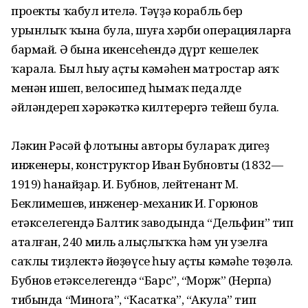
проекты ҡабул ителә. Тәүҙә корабль бер
урынлыҡ ҡына була, шуға хәрби операцияларға
бармай. Ә бына икенсеһендә дүрт кешелек
ҡарала. Был һыу аҫты кәмәһен матростар аяҡ
менән ишеп, велосипед һымаҡ педалде
әйләндереп хәрәкәткә килтерергә тейеш була.
Ләкин Рәсәй флотының авторы булараҡ диңгеҙ
инженеры, конструктор Иван Бубновты (1832—
1919) һанайҙар. И. Бубнов, лейтенант М.
Беклимешев, инженер-механик И. Горюнов
етәкселегендә Балтик заводында “Дельфин” тип
аталған, 240 миль алыҫлыҡҡа һәм ун узелға
саҡлы тиҙлектә йөҙөүсе һыу аҫты кәмәһе төҙөлә.
Бубнов етәкселегендә “Барс”, “Морж” (Нерпа)
тибында “Минога”, “Касатка”, “Акула” тип