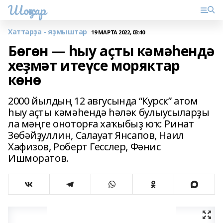
Шоңҡар
Хаттарҙа - яҙмыштар
19 МАРТА 2022, 03:40
Бөгөн — һыу аҫты кәмәһендә
хеҙмәт итеүсе моряктар
көнө
2000 йылдың 12 авгусында “Курск” атом
һыу аҫты кәмәһендә һәләк булыусы­лар­ҙы
ла мәңге оноторға хаҡыбыҙ юҡ: Ринат
Зөбәйҙуллин, Салауат Янсапов, Наил
Хафизов, Роберт Гесслер, Фәнис
Ишморатов.