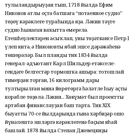
тулыландырыуҙан тыш, 1718 йылда Ефим
Никонов атлы оҫта батшаға “потаенное судно”
төҙөү кәрәклеге тураһында яҙа. Ләкин тәүге
судно һынаған ваҡытта емерелә.
Етешһеҙлектәрен асыҡлап, уны төҙәткәнсе Петр I
үлеп китә, ә Никоновты ябай эшсе дәрәжәһенә
төшө­рәләр. Был планды тик 1834 йылда
генерал-адъютант Карл Шильдер етәкселе­
гендәге белгестәр тормошҡа ашыра: тотошлай
тимерҙән торған, 16 килограмм да­ры
тултырылған мина йөрөтөргә һәләтле һыу аҫты
корабле төҙөлә. Ләкин... Хөкүмәт был проектты
артабан финанслауҙан баш тарта. Тик ХIХ
быуаттың 70-се йылдарында ғына хәрбиҙәр ошо
йүнәлештә эшләргә кәрәклегенә баҫым яһай
башлай. 1878 йылда Степан Джевецкиҙың