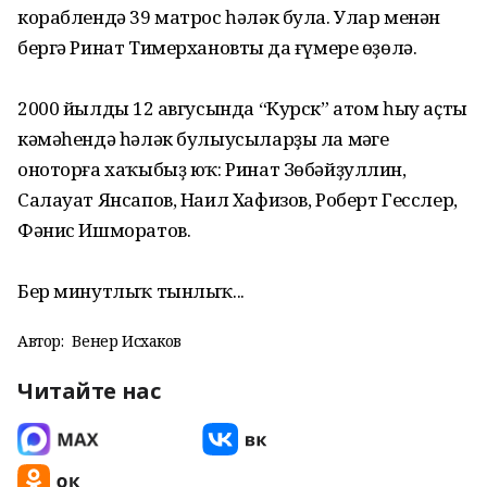
кораблендә 39 матрос һәләк була. Улар менән
бергә Ринат Тимерхановтың да ғүмере өҙөлә.
2000 йылдың 12 авгусында “Курск” атом һыу аҫты
кәмәһендә һәләк булыусы­лар­ҙы ла мәңге
оноторға хаҡыбыҙ юҡ: Ринат Зөбәйҙуллин,
Салауат Янсапов, Наил Хафизов, Роберт Гесслер,
Фәнис Ишморатов.
Бер минутлыҡ тынлыҡ...
Автор:
Венер Исхаков
Читайте нас