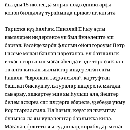
йылдың 15 июлендә моряк-подводниктарҙың
көнөн билдәләү тураһында приказ иғлан итә.
Тарихҡа күҙ һалһаҡ, Николай II һыу аҫты
кәмәләрен индергәнсе үк был йүнәлештә эш
барған. Рәсәйҙең хәрби флотын ойоштороуҙы Петр
I исеме менән бәйләп йөрөтәләр. Ул батшалыҡ
иткән осор ысын мәғәнәһендә илдең төрлө яҡлап
та алға киткән, яңылыҡтар индерелгән сағы
һанала: “Европаға тәҙрә асыла”, картуфтан
башлап бик күп культуралар индерелә, мәғдән
сығарыу, эшкәртеү эше яңы һулыш ала, йәштәр
белем алырға сит илдәргә ебәрелә, үҙебеҙҙә уҡыу
йорттары асыла. Ил һағын, ҡеүәтен нығытыу
буйынса ла яңы йүнәлештәр барлыҡҡа килә.
Мәҫәлән, флотты яңы суднолар, кораблдәр менән