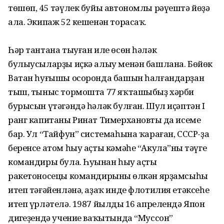
төшөп, 45 тәүлек буйы автономлы рәүештә йөҙә
ала. Экипаж 52 кешенән торасаҡ.
Һәр тантана тыуған иле өсөн һәләк
булыусыларҙы иҫкә алыу менән башлана. Бөйөк
Ватан һуғышы осоронда башын һалғандарҙан
тыш, тыныс тормошта 77 яҡташыбыҙ хәрби
бурысын үтәгәндә һәләк булған. Шул иҫәптән I
ранг капитаны Ринат Тимерхановтың да исеме
бар. Ул “Тайфун” системаһына ҡараған, СССР-ҙа
беренсе атом һыу аҫты кәмәһе “Акула”ның тәүге
командиры була. Һуңынан һыу аҫты
ракетоносецы командирының өлкән ярҙамсыһы
итеп тәғәйенләнә, аҙаҡ инде флотилия етәксеһе
итеп үрләтелә. 1987 йылдың 16 апрелендә Япон
диңгеҙендә учение ваҡытында “Муссон”