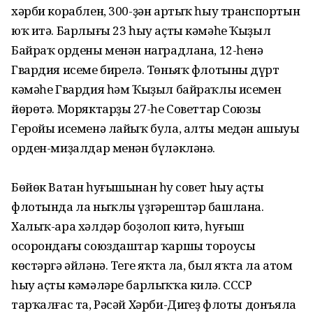
хәрби кораблен, 300-ҙән артыҡ һыу транспортын
юҡ итә. Барлығы 23 һыу аҫты кәмәһе Ҡыҙыл
Байраҡ ордены менән наградлана, 12-һенә
Гвардия исеме бирелә. Төньяҡ флотының дүрт
кәмәһе Гвардия һәм Ҡыҙыл байраҡлы исемен
йөрөтә. Моряктарҙың 27-һе Советтар Союзы
Геройы исеменә лайыҡ була, алты меңдән ашыуы
орден-миҙалдар менән бүләкләнә.
Бөйөк Ватан һуғышынан һуң совет һыу аҫты
флотында ла ныҡлы үҙгәрештәр башлана.
Халыҡ-ара хәлдәр боҙолоп китә, һуғыш
осорондағы союздаштар ҡаршы тороусы
көстәргә әйләнә. Теге яҡта ла, был яҡта ла атом
һыу аҫты кәмәләре барлыҡҡа килә. СССР
тарҡалғас та, Рәсәй Хәрби-Диңгеҙ флоты донъяла