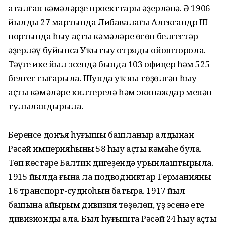
аталған кәмәләрҙең проекттары әҙерләнә. Ә 1906
йылдың 27 мартында Либавалағы Александр III
портында һыу аҫты кәмәләре өсөн белгестәр
әҙерләү буйынса Уҡытыу отряды ойошторола.
Тәүге ике йыл эсендә бында 103 офицер һәм 525
белгес сығарыла. Шунда уҡ яңы төҙөлгән һыу
аҫты кәмәләре килтерелә һәм экипаждар менән
тулыландырыла.
Беренсе донъя һуғышы башланыр алдынан
Рәсәй империяһының 58 һыу аҫты кәмәһе була.
Төп көстәре Балтик диңгеҙендә урынлаштырыла.
1915 йылда ғына ла подводниктар Германияның
16 транспорт-судноһын батыра. 1917 йыл
башына айырым дивизия төҙөлөп, үҙ эсенә ете
дивизионды ала. Был һуғышта Рәсәй 24 һыу аҫты