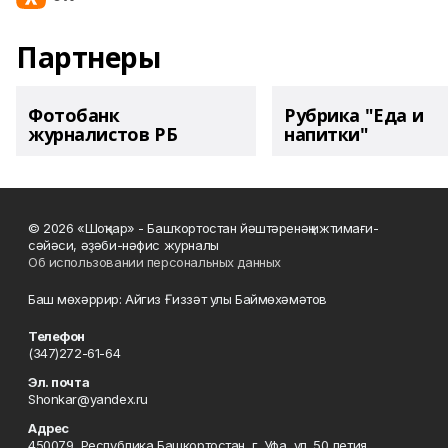
Партнеры
Фотобанк
Рубрика "Еда и
журналистов РБ
напитки"
© 2026 «Шоңҡар» - Башҡортостан йәштәренәң ижтимағи-
сәйәси, әҙәби-нәфис журналы
Об использовании персональных данных
Баш мөхәррир: Айгиз Ғиззәт улы Баймөхәмәтов
Телефон
(347)272-61-64
Эл. почта
Shonkar@yandex.ru
Адрес
450079, Республика Башкортостан, г. Уфа, ул. 50 летия