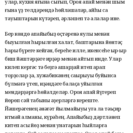
улар, кухня яғына сығып, Орҡоя апай менән шым
ғына үҙ телдәрендә һөйләшәләр, ҡайһы саҡ
тауыштарын күтәреп, әрләшеп тә алалар ине.
Бер көндө апайыбыҙ өҫтәренә яулыҡ менән
быуылған һырылған халат, баштарына йөнтәҫ
һарыҡ бүреге кейгән, береһе илле, икенсеһе ҡырҡ-ҡырҡ
биш йәштәрҙәге ирҙәр менән ҡайтып инде. Улар
килеп кергәс тә беҙгә ашарҙай итеп ҡарап
торҙолар ҙа, хужабикәнең саҡырыуы буйынса
бүлмәгә үтеп, иҙәндәге балаҫҡа ҡуйылған
мендәрҙәргә һөйәлделәр. Орҡоя апай йүгереп
йөрөп сәй табыны әҙерләргә кереште.
Йәшерәгенең ҡәнәғәт йылмайыуы уға ла тәьҫир
итмәй ҡалманы, күрәһең. Апайыбыҙ дәртләнеп
китеп асыҡ йөҙ менән ҡунаҡтарын һыйларға