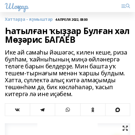
Шоңҡар
Хаттарҙа - яҙмыштар
4 АПРЕЛЯ 2022, 08:00
Һатылған ҡыҙҙар Булған хәл
Мөҙәрис БАГАЕВ
Ике ай самаһы йәшәгәс, килен кеше, риза
булһам, ҡайныһының миңә өйләнергә
теләге барын белдерҙе. Мин башта уҡ
тешем-тырнағым менән ҡаршы булдым.
Хатта, сүллектә алыҫ китә алмаҫымды
төшөнһәм дә, бик көсләһәләр, ҡасып
китергә лә ине иҫәбем.