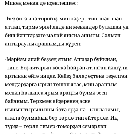
Минең менән дә иҫәнләшкәс:
-Һеҙ өйгә инә тороғоҙ, мин хәҙер, -тип, шәп-шәп
атлап, тирмә эргәһендә ни менәндер булашҡан ун
биш йәштәрҙәге малай янына ашыҡты. Сәлмән
аптыраулы ҡарашымды күреп:
-Мәрйәм апай беҙҙең яҡтыҡы. Ашҡаҙар буйынан,
-тине. Беҙ аяҡтарын көскә һөйрәп атлаған йәшүли
артынан өйгә индек. Кейеҙ балаҫ өҫтөнә теҙелгән
мендәрҙәргә ҡырын төшөп ятҡас, мин ҡарашым
менән һалҡынса ярым ҡараңғы бүлмә эсен
байҡаным. Төркмән өйҙәренең эске
йыйыштырылышы бөтә ерҙә лә – ҡышлаҡтамы,
ҡалала булмаһын бер төрлө тип әйтерлек. Иң
түрҙә – төрлө тимер-томорҙан семәрләп