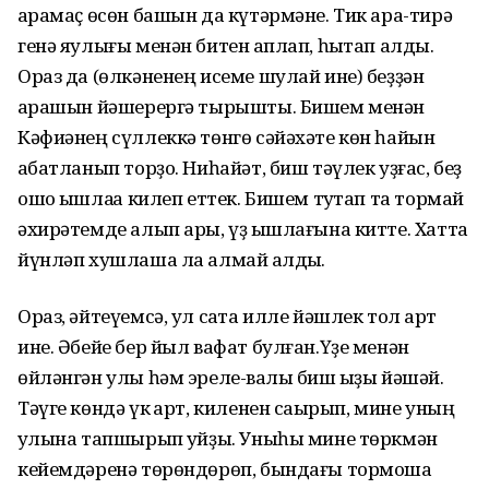
ҡарамаҫ өсөн башын да күтәрмәне. Тик ара-тирә
генә яулығы менән битен ҡаплап, һыҡтап алды.
Ораз да (өлкәненең исеме шулай ине) беҙҙән
ҡарашын йәшерергә тырышты. Бишем менән
Кәфиәнең сүллеккә төнгө сәйәхәте көн һайын
ҡабатланып торҙо. Ниһайәт, биш тәүлек уҙғас, беҙ
ошо ҡышлаҡҡа килеп еттек. Бишем туҡтап та тормай
әхирәтемде алып ары, үҙ ҡышлағына китте. Хатта
йүнләп хушлаша ла алмай ҡалдыҡ.
Ораз, әйтеүемсә, ул саҡта илле йәшлек тол ҡарт
ине. Әбейе бер йыл вафат булған.Үҙе менән
өйләнгән улы һәм эреле-ваҡлы биш ҡыҙы йәшәй.
Тәүге көндә үк ҡарт, киленен саҡырып, мине уның
ҡулына тапшырып ҡуйҙы. Уныһы мине төркмән
кейемдәренә төрөндөрөп, бындағы тормошҡа