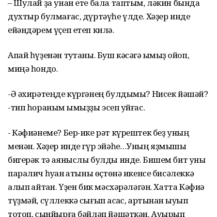
– Шулай ҙа унан ете бала таптым, ләкин бында
духтыр булмағас, дүртәүһе үлде. Хәҙер инде
ейәндәрем үҫеп етеп килә.
Апай һүҙенән туҡтаны. Буш кәсәгә ҡымыҙ ҡойоп,
миңә һондо.
-Ә әхирәтеңде күргәнең булдымы? Нисек йәшәй?
-тип һораным ҡымыҙҙы эсеп ҡуйғас.
- Кәфиәнеме? Бер-ике рәт күрештек беҙ уның
менән. Хәҙер инде гүр эйәһе…Уның яҙмышы
бигерәк тә аяныслы булды инде. Бишем бит уны
паралич һуҡҡан ҡатыны өҫтөнә икенсе бисәлеккә
алып ҡайтҡан. Үҙен бик мәсхәрәләгән. Хатта Кәфиә
түҙмәй, сүллеккә сығып ҡасҡас, артынан ҡыуып
тотоп, сынйырға бәйләп йәшәткән. Ауырып