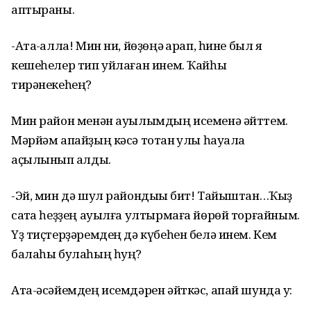
аптыраны.
-Атаҡ-алла! Мин ни, йөҙөңә ҡарап, һине был яҡ
кешеһелер тип уйлаған инем. Ҡайһы
тирәнекеһең?
Мин район менән ауылымдың исеменә әйттем.
Мәрйәм апайҙың кәсә тотҡан ҡулы һауала
аҫылынып ҡалды.
-Эй, мин дә шул райондыҡы бит! Тайыштан…Ҡыҙ
саҡта һеҙҙең ауылға ултырмаға йөрөй торғайным.
Үҙ тиҫтерҙәремдең дә күбеһен белә инем. Кем
балаһы булаһың һуң?
Ата-әсәйемдең исемдәрен әйткәс, апай шунда уҡ: