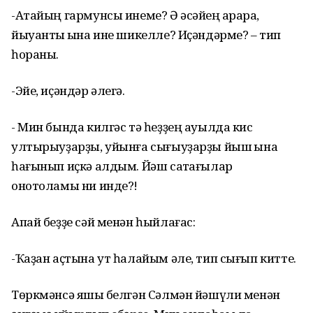
-Атайың гармунсы инеме? Ә әсәйең ҡарараҡ,
йыуантыҡ ҡына ине шикелле? Иҫәндәрме? – тип
һораны.
-Эйе, иҫәндәр әлегә.
- Мин бында килгәс тә һеҙҙең ауылда кис
ултырыуҙарҙы, уйынға сығыуҙарҙы йыш ҡына
һағынып иҫкә алдым. Йәш саҡтағылар
онотоламы ни инде?!
Апай беҙҙе сәй менән һыйлағас:
-Ҡаҙан аҫтына ут һалайым әле, тип сығып китте.
Төркмәнсә яҡшы белгән Сәлмән йәшүли менән