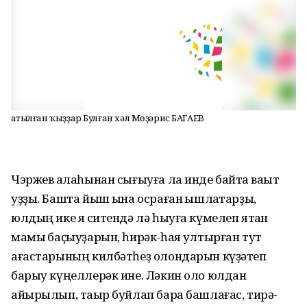
Һатылған ҡыҙҙар Булған хәл Мөҙәрис БАГАЕВ
Чэржев ҡалаһынан сығыуға ла инде байтаҡ ваҡыт
уҙҙы. Башта йыш ҡына осраған ҡышлаҡтарҙы,
юлдың ике яҡ ситендә лә һыуға күмелеп ятҡан
мамыҡ баҫыуҙарын, һирәк-һаяҡ ултырған тут
ағастарының килбәтһеҙ олондарын күҙәтеп
барыу күңеллерәк ине. Ләкин оло юлдан
айырылып, таҡыр буйлап бара башлағас, тирә-