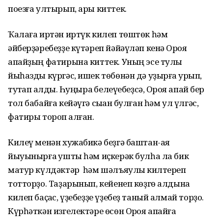
поезға ултырып, ары киттек.
Ҡалаға иртән иртүк килеп төштөк һәм
әйберҙәребеҙҙе күтәреп йәйәүләп кенә Орҡоя
апайҙың фатирына киттек. Уның эсе тулы
йыһазды күргәс, ишек төбөнән дә уҙырға ҡурҡып,
туҡтап ҡалдыҡ. Һуңыраҡ белеүебеҙсә, Орҡоя апай бер
тол бабайға кейәүгә сыҡҡан булған һәм ул үлгәс,
фатиры тороп ҡалған.
Килеү менән хужабикә беҙгә баштан-аяҡ
йыуынырға ҡушты һәм иҫкерәк булһа ла бик
матур күлдәктәр һәм шәлъяулыҡ килтереп
тотторҙо. Таҙарынып, кейенеп көҙгө алдына
килеп баҫҡас, үҙебеҙҙе үҙебеҙ таный алмай торҙоҡ.
Күрһәткән изгелектәре өсөн Орҡоя апайға