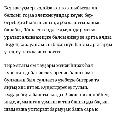
Беҙ, ике үҫмер ҡыҙ, ҡайҙа юл тотҡаныбыҙҙы ла
белмәй, тоҙаҡҡа эләккән ҡуяндар кеүек, бер-
беребеҙгә һыйынышып, арбала ҡалтырашып
барабыҙ. Ҡала ситендәге дыуалдар менән
уратып алынған иҫке балсыҡ өйҙәр ҙә артта ҡалды.
Беҙҙең карауан ҡамыш баҫҡан күп һанлы арыҡтарҙы
үтеп, сүллеккә инеп китте.
Тирә-яҡтағы ҡом тауҙары менән һирәк-һаяҡ
күренгән дөйә сәнскеләренән башҡа нәмә
булмаған был сүллектә үҙебеҙҙе бигерәк тә
яңғыҙ хис иттек. Күңелдәребеҙ тулып,
күҙҙәребеҙгә йәш тығылды. Ләкин ни эшләйһең
инде, яҙмыштан уҙмыш юҡ тип башыңды баҫып,
шым ғына ултырып барыуҙан башҡа сара юҡ.