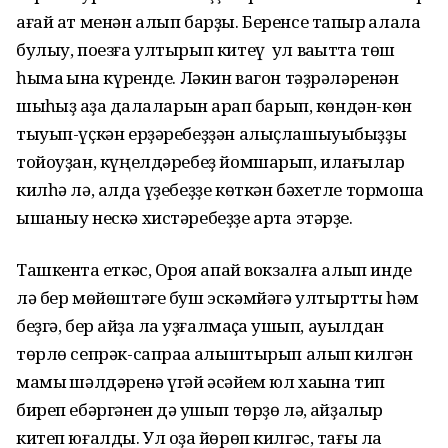
ағай ат менән алып барҙы. Беренсе тапҡыр ҡалала
булыу, поезға ултырып китеү ул ваҡытта төш
һымаҡ ҡына күренде. Ләкин вагон тәҙрәләренән
шыҡһыҙ ҡаҙаҡ далаларын ҡарап барып, көндән-көн
тыуып-үҫкән ерҙәребеҙҙән алыҫлашыуыбыҙҙы
тойоуҙан, күңелдәребеҙ йомшарып, илағылар
килһә лә, алда үҙебеҙҙе көткән бәхетле тормошҡа
ышаныу нескә хистәребеҙҙе артҡа этәрҙе.
Ташкентҡа еткәс, Орҡоя апай вокзалға алып инде
лә бер мөйөштәге буш эскәмйәгә ултыртты һәм
беҙгә, бер ҡайҙа ла ҡуҙғалмаҫҡа ҡушып, ауылдан
төрлө сепрәк-сапраҡҡа алыштырып алып килгән
мамыҡ шәлдәренә үгәй әсәйем юл хаҡына тип
биреп ебәргәнен дә ҡушып төрҙө лә, ҡайҙалыр
китеп юғалды. Ул оҙаҡ йөрөп килгәс, тағы ла