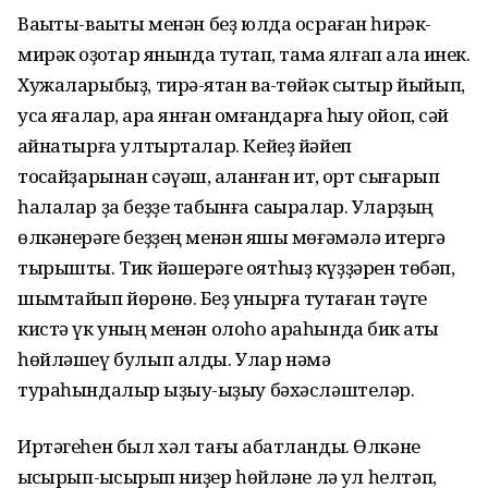
Ваҡыты-ваҡыты менән беҙ юлда осраған һирәк-
мирәк ҡоҙоҡтар янында туҡтап, тамаҡ ялғап ала инек.
Хужаларыбыҙ, тирә-яҡтан ваҡ-төйәк сытыр йыйып,
усаҡ яғалар, ҡара янған ҡомғандарға һыу ҡойоп, сәй
ҡайнатырға ултырталар. Кейеҙ йәйеп
тоҡсайҙарынан сәүәш, ҡаҡланған ит, ҡорт сығарып
һалалар ҙа беҙҙе табынға саҡыралар. Уларҙың
өлкәнерәге беҙҙең менән яҡшы мөғәмәлә итергә
тырышты. Тик йәшерәге оятһыҙ күҙҙәрен төбәп,
шымтайып йөрөнө. Беҙ ҡунырға туҡтаған тәүге
кистә үк уның менән олоһо араһында бик ҡаты
һөйләшеү булып алды. Улар нәмә
тураһындалыр ҡыҙыу-ҡыҙыу бәхәсләштеләр.
Иртәгеһен был хәл тағы ҡабатланды. Өлкәне
ҡысҡырып-ҡысҡырып ниҙер һөйләне лә ҡул һелтәп,