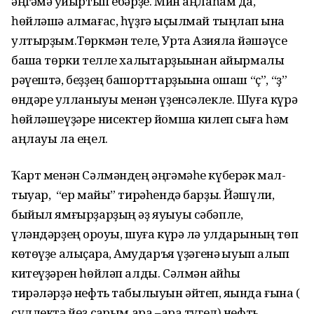
әңгәмә ҡуйыртып ебәрҙе. Мин аңлаһам да,
һөйләшә алмағас, һүҙгә ҡыҫылмай тыңлап ҡына
ултырҙым.Төркмән теле, Урта Азияла йәшәүсе
башҡа төрки телле халыҡтарҙыҡынан айырмалы
рәүештә, беҙҙең башҡорттарҙыҡына оҡшаш “ҫ”, “ҙ”
өндәре ҡулланыуы менән үҙенсәлекле. Шуға күрә
һөйләшеүҙәре нисектер йомшаҡ килеп сыға һәм
аңлауы ла еңел.
Ҡарт менән Сәлмәндең әңгәмәһе күберәк мал-
тыуар, “ер майы” тирәһендә барҙы. Йәшүли,
быйыл ямғырҙарҙың әҙ яуыуы сәбәпле,
үләндәрҙең ҡороуы, шуға күрә лә улдарының төп
көтөүҙе алыҫҡараҡ, Амударъя үҙәгенә ҡыуып алып
китеүҙәрен һөйләп алды. Сәлмән ҡайһы
тирәләрҙә нефть табылыуын әйтеп, яҡында ғына (
сүллектә йөҙ саҡрым ара –ара түгел) нефть