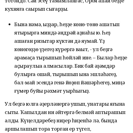
тотондо. Сәй эсеү тамамланғас, Орҡоя апай беҙҙе
кухняға саҡырып сығарҙы.
Бына нәмә, ҡыҙҙар, һеҙҙе көнө-төнө ашатып
ятҡырырға миндә әндрәй ҡаҙнаһы юҡ. Һеҙ
ашаған ризыҡтар күктән дә яумай. Үҙ
көнөгөҙҙө үҙегеҙ күрергә ваҡыт, - ул беҙгә
ҡарамаҫҡа тырышып һөйләй ине. – Былар һеҙҙе
аҫыраулыҡҡа алмаҡсылар. Бик бай әҙәмдәр
булырға оҡшай, тырышып ҡына эшләһәгеҙ,
бал-май эсендә генә йөҙөп йәшәрһегеҙ, миңә
ғүмер буйы рәхмәт уҡырһығыҙ.
Ул беҙгә юлға әҙерләнергә ҡушып, ҡунаҡтары яғына
сыҡты. Ҡапылдан ни әйтергә белмәй аптырашып
ҡалдыҡ. Күңелдәребеҙ ниҙер һиҙенһә лә, бында
ҡаршылашып тора торған ер түгел,