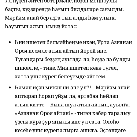
Ул һүҙен әйтеп бөтөрмәне, йөҙөн моңһоулыҡ
баҫты, күҙҙәрендә һағыш билдәләре сағылды.
Мәрйәм апай бер аҙға тын ҡалды һәм ҡулына
һауытын алып, ҡымыҙ йотҡас:
Һин ишетеп белмәйһеңме икән, Урта Азиянан
Орҡоя исемле ҡатын ҡайтып йөрөй ине.
Туғандары беҙҙең ауылда ла, һеҙҙә лә булды
шикелле, - тине. Мин ишетеп кенә түгел,
хатта уны күреп белеүемде әйттем.
Һаман иҫән микән ни әле ул?! – Мәрйәм апай
аптырап һорап ҡуйҙы ла, артабан һөйләп
алып китте. – Бына шул ҡатын ҡайтып, ауылға:
«Азиянан Орҡоя ҡайтҡан!» - тигән хәбәр таралыу
үҙенә күрә ҙур яңылыҡ ине ул саҡта. Олоһо-
кесеһе уны күреп ҡалырға ашыға. Өҫтөндәге