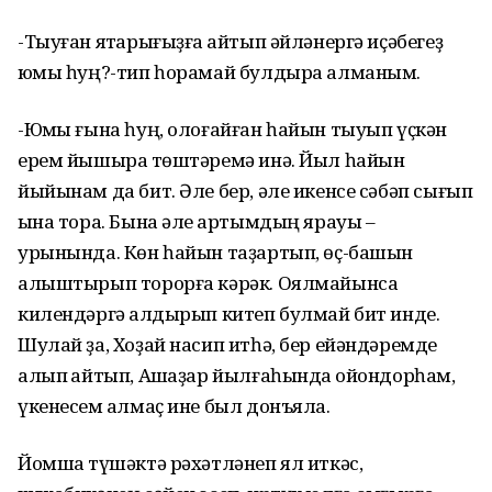
-Тыуған яҡтарығыҙға ҡайтып әйләнергә иҫәбегеҙ
юҡмы һуң?-тип һорамай булдыра алманым.
-Юҡмы ғына һуң, олоғайған һайын тыуып үҫкән
ерем йышыраҡ төштәремә инә. Йыл һайын
йыйынам да бит. Әле бер, әле икенсе сәбәп сығып
ҡына тора. Бына әле ҡартымдың ярауы –
урынында. Көн һайын таҙартып, өҫ-башын
алыштырып торорға кәрәк. Оялмайынса
килендәргә ҡалдырып китеп булмай бит инде.
Шулай ҙа, Хоҙай насип итһә, бер ейәндәремде
алып ҡайтып, Ашҡаҙар йылғаһында ҡойондорһам,
үкенесем ҡалмаҫ ине был донъяла.
Йомшаҡ түшәктә рәхәтләнеп ял иткәс,