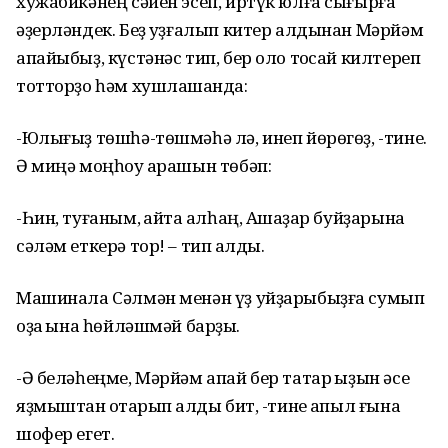
хужабикәнең сәйен эсеп, иртүк юлға сығырға
әҙерләндек. Беҙ ҡуҙғалып китер алдынан Мәрйәм
апайыбыҙ, күстәнәс тип, бер оло тоҡсай килтереп
тотторҙо һәм хушлашҡанда:
-Юлығыҙ төшһә-төшмәһә лә, инеп йөрөгөҙ, -тине.
Ә миңә моңһоу ҡарашын төбәп:
-Һин, туғаным, ҡайта ҡалһаң, Ашҡаҙар буйҙарына
сәләм еткерә тор! – тип ҡалды.
Машинала Сәлмән менән үҙ уйҙарыбыҙға сумып
оҙаҡ ҡына һөйләшмәй барҙыҡ.
-Ә беләһеңме, Мәрйәм апай бер татар ҡыҙын әсе
яҙмыштан ҡотҡарып ҡалды бит, -тине ҡапыл ғына
шофер егет.