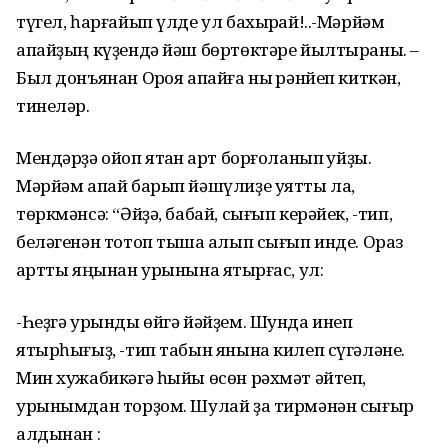
түгел, һарғайып үлде ул бахырҡай!..-Мәрйәм
апайҙың күҙендә йәш бөртөктәре йылтыраны. –
Был донъянан Орҡоя апайға ныҡ рәнйеп киткән,
тинеләр.
Мендәрҙә ойоп ятҡан ҡарт борғоланып ҡуйҙы.
Мәрйәм апай барып йәшүлиҙе уятты ла,
төркмәнсә: “Әйҙә, бабай, сығып керәйек, -тип,
беләгенән тотоп тышҡа алып сығып инде. Ораз
ҡартты яңынан урынына ятҡырғас, ул:
-Һеҙгә урынды өйгә йәйҙем. Шунда инеп
ятырһығыҙ, -тип табын янына килеп сүгәләне.
Мин хужабикәгә һыйы өсөн рәхмәт әйтеп,
урынымдан торҙом. Шулай ҙа тирмәнән сығыр
алдынан :