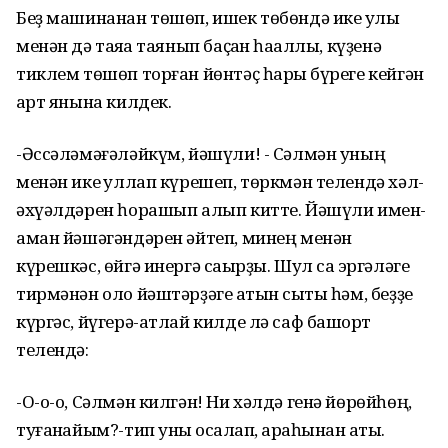
Беҙ машинанан төшөп, ишек төбөндә ике ҡулы
менән дә таяҡҡа таянып баҫҡан һаҡаллы, күҙенә
тиклем төшөп торған йөнтәҫ һарыҡ бүреге кейгән
ҡарт янына килдек.
-Әссәләмәғәләйкүм, йәшүли! - Сәлмән уның
менән ике ҡуллап күрешеп, төркмән телендә хәл-
әхүәлдәрен һорашып алып китте. Йәшүли имен-
аман йәшәгәндәрен әйтеп, минең менән
күрешкәс, өйгә инергә саҡырҙы. Шул саҡ эргәләге
тирмәнән оло йәштәрҙәге ҡатын сыҡты һәм, беҙҙе
күргәс, йүгерә-атлай килде лә саф башҡорт
телендә:
-О-о-о, Сәлмән килгән! Ни хәлдә генә йөрөйһөң,
туғанҡайым?-тип уны ҡосаҡлап, арҡаһынан ҡаҡты.