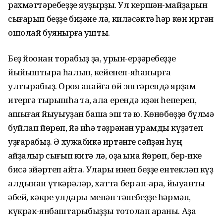
рәхмәттәребеҙҙе яуҙырҙыҡ. Ул кершән-майҙарын
сығарып беҙҙе биҙәне лә, киләсәктә һәр көн иртән
ошолай буянырға ҡушты.
Беҙ йоҡонан торабыҙ ҙа, урын-ерҙәребеҙҙе
йыйыштыра һалып, кейенеп-яһанырға
ултырабыҙ. Орҡоя апайға өй эштәрендә ярҙам
итергә тырышһаҡ та, ҡала ерендә иҙән һепереп,
ҡашығаяҡ йыуыуҙан башҡа эш тә юҡ. Көнөбөҙҙө бүлмә
буйлап йөрөп, йә иһә тәҙрәнән урамды күҙәтеп
уҙғарабыҙ. Ә хужабикә иртәнге сәйҙән һуң
ҡайҙалыр сығып китә лә, оҙаҡ ҡына йөрөп, бер-ике
бисә эйәртеп ҡайта. Улары инеп беҙҙе ентекләп күҙ
алдынан үткәрәләр, хатта бер ҡап-ҡара, йыуантыҡ
әбей, кәкре ҡулдары менән тәнебеҙҙе һәрмәп,
күкрәк-янбаштарыбыҙҙы тотҡолап ҡараны. Аҙаҡ