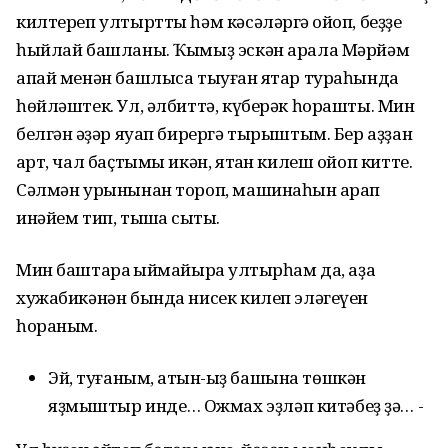
килтереп ултыртты һәм кәсәләргә ҡойоп, беҙҙе
һыйлай башланы. Ҡымыҙ эскән арала Мәрйәм
апай менән башлыса тыуған яҡтар тураһында
һөйләштек. Ул, әлбиттә, күберәк һорашты. Мин
белгән ҡәҙәр яуап бирергә тырыштым. Бер аҙҙан
ҡарт, чал баҫтымы икән, ятҡан килеш ойоп китте.
Сәлмән урынынан тороп, машинаһын ҡарап
инәйем тип, тышҡа сыҡты.
Мин баштараҡ ҡыймайыраҡ ултырһам да, аҙаҡ
хужабикәнән бында нисек килеп эләгеүен
һораным.
Эй, туғаным, ҡатын-ҡыҙ башына төшкән
яҙмыштыр инде… Ожмах эҙләп китәбеҙ ҙә… -