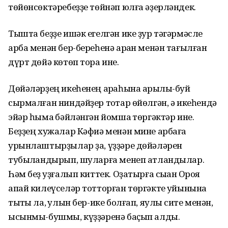
төйөнсөктәребеҙҙе төйнәп юлға әҙерләндек.
Тышта беҙҙе ишәк егелгән ике ҙур тәгәрмәсле
арба менән бер-береһенә арҡан менән тағылған
дүрт дөйә көтөп тора ине.
Дөйәләрҙең икеһенең арҡаһына арҡылы-буй
сырмалған ниндәйҙер тоҡтар өйөлгән, ә икеһендә
эйәр һымаҡ бәйләнгән йомшаҡ төргәктәр ине.
Беҙҙең хужалар Кәфиә менән мине арбаға
урынлаштырҙылар ҙа, үҙҙәре дөйәләрен
тубыҡландырып, шуларға менеп атландылар.
Һәм беҙ ҡуҙғалып киттек. Оҙатырға сыҡҡан Орҡоя
апай килеүселәр тотторған төргәкте ҡуйынына
тыҡты ла, ҡулын бер-ике болғап, яулыҡ сите менән,
ысынмы-бушмы, күҙҙәренә баҫып алды.