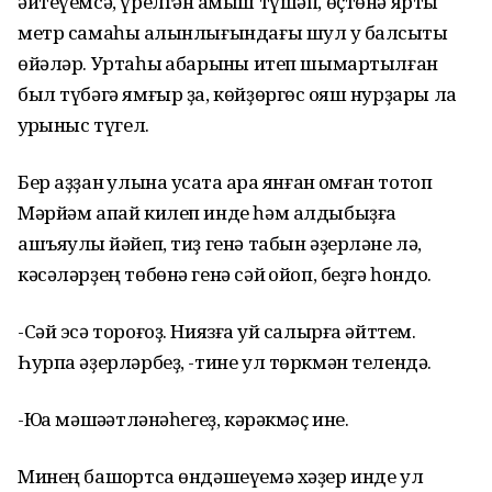
әйтеүемсә, үрелгән ҡамыш түшәп, өҫтөнә ярты
метр самаһы ҡалынлығындағы шул уҡ балсыҡты
өйәләр. Уртаһы ҡабарынҡы итеп шымартылған
был түбәгә ямғыр ҙа, көйҙөргөс ҡояш нурҙары ла
ҡурҡыныс түгел.
Бер аҙҙан ҡулына усаҡта ҡара янған ҡомған тотоп
Мәрйәм апай килеп инде һәм алдыбыҙға
ашъяулыҡ йәйеп, тиҙ генә табын әҙерләне лә,
кәсәләрҙең төбөнә генә сәй ҡойоп, беҙгә һондо.
-Сәй эсә тороғоҙ. Ниязға ҡуй салырға әйттем.
Һурпа әҙерләрбеҙ, -тине ул төркмән телендә.
-Юҡҡа мәшәҡәтләнәһегеҙ, кәрәкмәҫ ине.
Минең башҡортса өндәшеүемә хәҙер инде ул