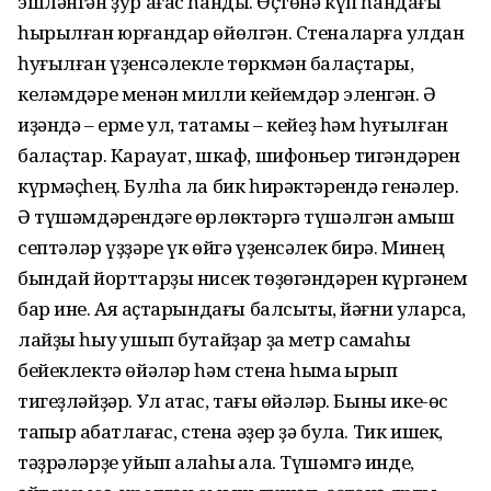
эшләнгән ҙур ағас һандыҡ. Өҫтөнә күп һандағы
һырылған юрғандар өйөлгән. Стеналарға ҡулдан
һуғылған үҙенсәлекле төркмән балаҫтары,
келәмдәре менән милли кейемдәр эленгән. Ә
иҙәндә – ерме ул, таҡтамы – кейеҙ һәм һуғылған
балаҫтар. Карауат, шкаф, шифоньер тигәндәрен
күрмәҫһең. Булһа ла бик һирәктәрендә генәлер.
Ә түшәмдәрендәге өрлөктәргә түшәлгән ҡамыш
септәләр үҙҙәре үк өйгә үҙенсәлек бирә. Минең
бындай йорттарҙы нисек төҙөгәндәрен күргәнем
бар ине. Аяҡ аҫтарындағы балсыҡты, йәғни уларса,
лайҙы һыу ҡушып бутайҙар ҙа метр самаһы
бейеклектә өйәләр һәм стена һымаҡ ҡырҡып
тигеҙләйҙәр. Ул ҡатҡас, тағы өйәләр. Быны ике-өс
тапҡыр ҡабатлағас, стена әҙер ҙә була. Тик ишек,
тәҙрәләрҙе уйып алаһы ҡала. Түшәмгә инде,