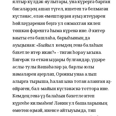
ялтыр күлдәк-яулыҡтары, ҡунаҡ күрергә барған
бисәләрҙең ашап түгел, ишетеп тә белмәгән
күстәнәс, еләк-емештәрҙән ауыҙ итеүҙәрен
һөйләүҙәренән беҙгә ул ожмахтан килеп
төшкән фәрештә һымаҡ күренә ине. Ә китер
ваҡыты етә башлаһа, барыһының да
ауыҙынан: «Быйыл кемдең генә балаһын
бәхетле итер икән?» - тигән һорау ысҡына.
Бигерәк тә еткән ҡыҙҙары булғандар, үҙҙәре
аслы-туҡлы йәшәһәләр ҙә, барлы-юҡлы
нәмәләрен әҙерләп, Орҡояны ҡунаҡҡа алып
ҡалырға тырыша, һаҡлап ҡына тотҡан ҡаҡланған ҡаҙ-
өйрәген, бал-майын күстәнәскә тоттора ине.
Кемдең генә үҙ балаһын бәхетле итеп
күргеһе килмәһен! Ләкин ул башҡаларының
өмөтөн өҙмәй, икенсе ҡайтыуымда, тип