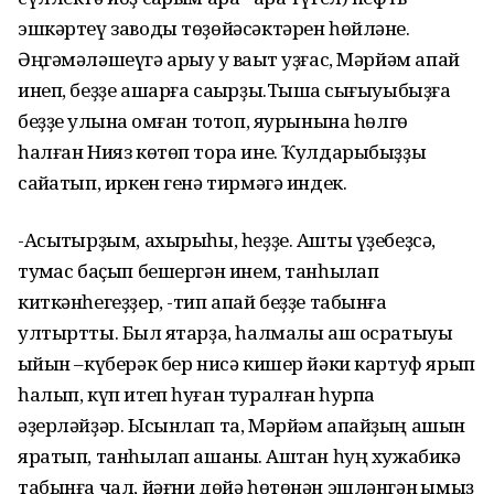
эшкәртеү заводы төҙөйәсәктәрен һөйләне.
Әңгәмәләшеүгә арыу уҡ ваҡыт уҙғас, Мәрйәм апай
инеп, беҙҙе ашарға саҡырҙы.Тышҡа сығыуыбыҙға
беҙҙе ҡулына ҡомған тотоп, яурынына һөлгө
һалған Нияз көтөп тора ине. Ҡулдарыбыҙҙы
сайҡатып, иркен генә тирмәгә индек.
-Асыҡтырҙым, ахырыһы, һеҙҙе. Ашты үҙебеҙсә,
туҡмас баҫып бешергән инем, танһыҡлап
киткәнһегеҙҙер, -тип апай беҙҙе табынға
ултыртты. Был яҡтарҙа, һалмалы аш осратыуы
ҡыйын –күберәк бер нисә кишер йәки картуф ярып
һалып, күп итеп һуған туралған һурпа
әҙерләйҙәр. Ысынлап та, Мәрйәм апайҙың ашын
яратып, танһыҡлап ашаныҡ. Аштан һуң хужабикә
табынға чал, йәғни дөйә һөтөнән эшләнгән ҡымыҙ