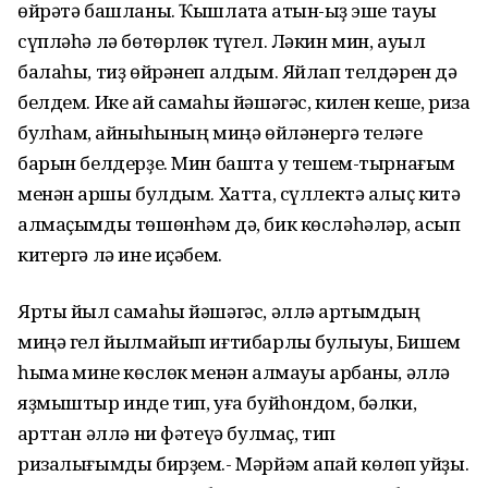
өйрәтә башланы. Ҡышлаҡта ҡатын-ҡыҙ эше тауыҡ
сүпләһә лә бөтөрлөк түгел. Ләкин мин, ауыл
балаһы, тиҙ өйрәнеп алдым. Яйлап телдәрен дә
белдем. Ике ай самаһы йәшәгәс, килен кеше, риза
булһам, ҡайныһының миңә өйләнергә теләге
барын белдерҙе. Мин башта уҡ тешем-тырнағым
менән ҡаршы булдым. Хатта, сүллектә алыҫ китә
алмаҫымды төшөнһәм дә, бик көсләһәләр, ҡасып
китергә лә ине иҫәбем.
Ярты йыл самаһы йәшәгәс, әллә ҡартымдың
миңә гел йылмайып иғтибарлы булыуы, Бишем
һымаҡ мине көслөк менән алмауы арбаны, әллә
яҙмыштыр инде тип, уға буйһондом, бәлки,
ҡарттан әллә ни фәтеүә булмаҫ, тип
ризалығымды бирҙем.- Мәрйәм апай көлөп ҡуйҙы.