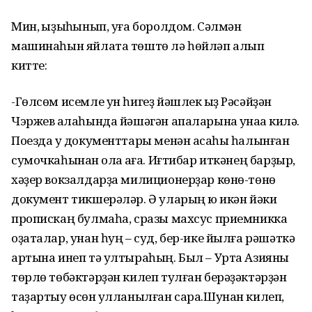
Мин, ҡыҙыҡһынып, уға боролдом. Сәлмән
машинаһын яйлата төштө лә һөйләп алып
китте:
-Гөлсөм исемле ун һигеҙ йәшлек ҡыҙ Рәсәйҙән
Чэржев ҡалаһында йәшәгән апаларына ҡунаҡҡа килә.
Поезда уҡ документтары менән аҡсаһы һалынған
сумочкаһынан ҡолаҡ ҡаға. Иғтибар иткәнең барҙыр,
хәҙер вокзалдарҙа милиционерҙар көнө-төнө
документ тикшерәләр. Ә уларың юҡ икән йәки
пропискаң булмаһа, сразы махсус приемникка
оҙаталар, унан һуң – суд, бер-ике йылға рәшәткә
артына инеп тә ултыраһың. Был – Урта Азияны
төрлө төбәктәрҙән килеп тулған берәҙәктәрҙән
таҙартыу өсөн ҡулланылған сара.Шунан килеп,