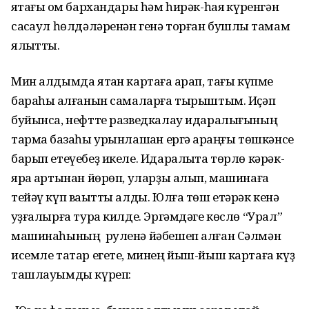
яҡтағы ҡом бархандары һәм һирәк-һаяҡ күренгән
саҡсаул һөлдәләренән генә торған бушлыҡ тамам
ялҡытты.
Мин алдымда ятҡан картаға ҡарап, тағы күпме
бараһы ҡалғанын самаларға тырыштым. Иҫәп
буйынса, нефтте разведкалау идаралығының
тармаҡ базаһы урынлашҡан ергә ҡараңғы төшкәнсе
барып етеүебеҙ икеле. Идаралыҡта төрлө кәрәк-
яраҡ артынан йөрөп, уларҙы алып, машинаға
тейәү күп ваҡытты алды. Юлға төш етәрәк кенә
ҡуҙғалырға тура килде. Эргәмдәге көслө “Урал”
машинаһының руленә йәбешеп алған Сәлмән
исемле татар егете, минең йыш-йыш картаға күҙ
ташлауымды күреп: