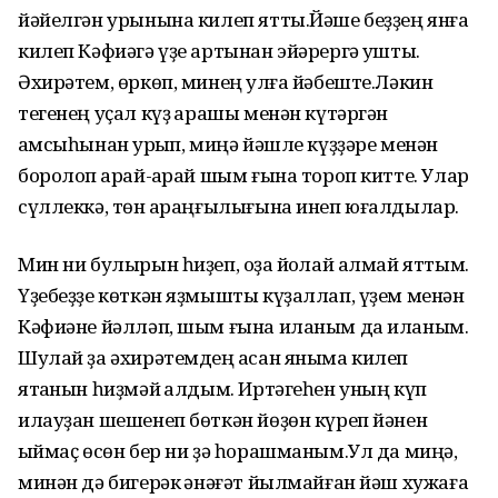
йәйелгән урынына килеп ятты.Йәше беҙҙең янға
килеп Кәфиәгә үҙе артынан эйәрергә ҡушты.
Әхирәтем, өркөп, минең ҡулға йәбеште.Ләкин
тегенең уҫал күҙ ҡарашы менән күтәргән
ҡамсыһынан ҡурҡып, миңә йәшле күҙҙәре менән
боролоп ҡарай-ҡарай шым ғына тороп китте. Улар
сүллеккә, төн ҡараңғылығына инеп юғалдылар.
Мин ни булырын һиҙеп, оҙаҡ йоҡлай алмай яттым.
Үҙебеҙҙе көткән яҙмышты күҙаллап, үҙем менән
Кәфиәне йәлләп, шым ғына иланым да иланым.
Шулай ҙа әхирәтемдең ҡасан яныма килеп
ятҡанын һиҙмәй ҡалдым. Иртәгеһен уның күп
илауҙан шешенеп бөткән йөҙөн күреп йәнен
ҡыймаҫ өсөн бер ни ҙә һорашманым.Ул да миңә,
минән дә бигерәк ҡәнәғәт йылмайған йәш хужаға