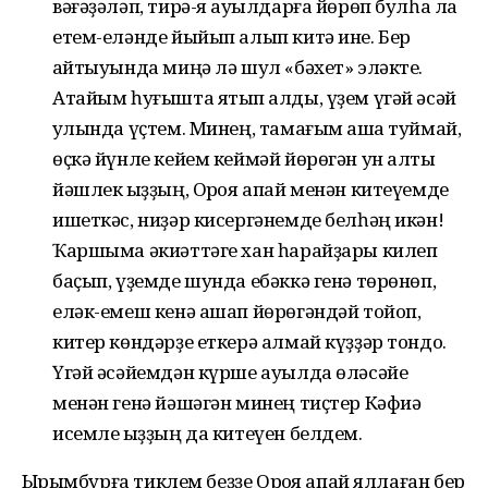
вәғәҙәләп, тирә-яҡ ауылдарға йөрөп булһа ла
етем-еләнде йыйып алып китә ине. Бер
ҡайтыуында миңә лә шул «бәхет» эләкте.
Атайым һуғышта ятып ҡалды, үҙем үгәй әсәй
ҡулында үҫтем. Минең, тамағым ашҡа туймай,
өҫкә йүнле кейем кеймәй йөрөгән ун алты
йәшлек ҡыҙҙың, Орҡоя апай менән китеүемде
ишеткәс, ниҙәр кисергәнемде белһәң икән!
Ҡаршыма әкиәттәге хан һарайҙары килеп
баҫып, үҙемде шунда ебәккә генә төрөнөп,
еләк-емеш кенә ашап йөрөгәндәй тойоп,
китер көндәрҙе еткерә алмай күҙҙәр тондо.
Үгәй әсәйемдән күрше ауылда өләсәйе
менән генә йәшәгән минең тиҫтер Кәфиә
исемле ҡыҙҙың да китеүен белдем.
Ырымбурға тиклем беҙҙе Орҡоя апай яллаған бер