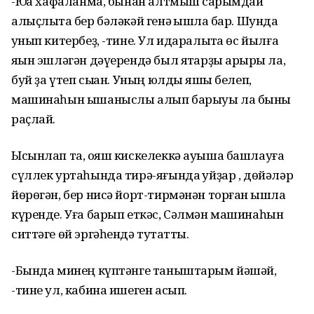
-Юҡҡа хафаланма, бынан алтмыш саҡрымдай
алыҫлыҡта бер бәләкәй генә ҡышлаҡ бар. Шунда
ҡунып китербеҙ, -тине. Ул идаралыҡта өс йылға
яҡын эшләгән дәүерендә был яҡтарҙы арҡыры ла,
буй ҙа үтеп сыҡҡан. Уның юлды яҡшы белеп,
машинаһын ышаныслы алып барыуы ла быны
раҫлай.
Ысынлап та, ҡояш кискелеккә ауыша башлауға
сүллек уртаһында тирә-яғында ҡуйҙар , дөйәләр
йөрөгән, бер нисә йорт-тирмәнән торған ҡышлаҡ
күренде. Уға барып еткәс, Сәлмән машинаһын
ситтәге өй эргәһендә туҡтатты.
-Бында минең күптәнге таныштарым йәшәй,
-тине ул, кабина ишеген асып.