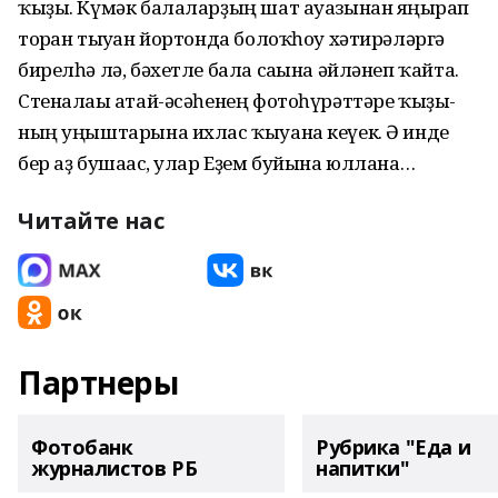
ҡыҙы. Күмәк балаларҙың шат ауазынан яңғырап
торған тыуған йортонда болоҡһоу хәтирәләргә
бирелһә лә, бәхетле бала сағына әйләнеп ҡайта.
Стеналағы атай-әсәһенең фото­һүрәттәре ҡыҙы­
ның уңыштарына ихлас ҡыуана кеүек. Ә инде
бер аҙ бушағас, улар Еҙем буйына юллана…
Читайте нас
Партнеры
Фотобанк
Рубрика "Еда и
журналистов РБ
напитки"