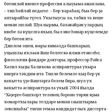
бөтөнләй икенсе профессия алыуыма ғә­жәпләнә,
– тип һөйләй педагог. – Бер ҡара­һаң, быға бер ҙә
аптырайһы түгел. Уҡытыу­сы ла, табип та кеше
менән эшләй. Шуға­лыр­мы, бәләкәйҙән уларҙың
икеһе лә күңел­гә яҡын, был ике һөнәр күңелемде
бер бөтөн итә.
Диплом эшен, юғары кимәлдә башҡа­рып,
уңышлы яҡлаған йәш белгескә ғилми етәксеһе,
филология фәндәре докторы, профессор Рәйсә
Хәлил ҡыҙы Халиҡова аспирантураға уҡырға
инергә тәҡдим итә. Төплө белемле ҡыҙ бер үк
ваҡытта үҙе йәштәргә белем бирә, шул уҡ
ваҡытта аспирантурала уҡый. 2004 йылда
“Хәҙерге башҡорт теленең борон­ғо төрки яҙма
ҡомартҡылары телдәре менән сағыш­тырма
лексикаһы” тигән темаға канди­датлыҡ диссер­та­