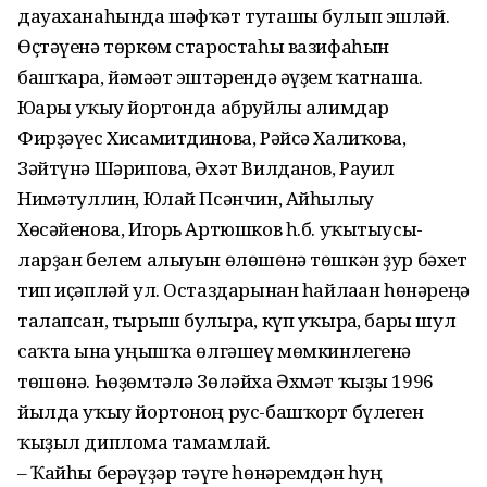
дауаханаһында шәфҡәт туташы булып эшләй.
Өҫтәүенә төркөм старостаһы вазифаһын
башҡара, йәмәғәт эштәрендә әүҙем ҡат­наша.
Юғары уҡыу йортонда абруйлы ғалимдар
Фирҙәүес Хисамитдинова, Рәйсә Халиҡова,
Зәйтүнә Шәрипова, Әхәт Вилданов, Рауил
Ниғмәтуллин, Юлай Псәнчин, Айһылыу
Хөсәйенова, Игорь Артюшков һ.б. уҡытыусы­
ларҙан белем алыуын өлөшөнә төшкән ҙур бәхет
тип иҫәпләй ул. Остаздарынан һайлаған һөнә­реңә
талапсан, тырыш булырға, күп уҡырға, бары шул
саҡта ғына уңышҡа өлгәшеү мөмкинлегенә
төшөнә. Һөҙөмтәлә Зөләйха Әхмәт ҡыҙы 1996
йылда уҡыу йортоноң рус-башҡорт бүлеген
ҡыҙыл дипломға тамамлай.
– Ҡайһы берәүҙәр тәүге һөнә­рем­дән һуң