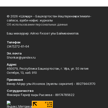
© 2026 «Шоңҡар» - Башҡортостан йәштәренәң ижтимағи-
сәйәси, әҙәби-нәфис журналы
Об использовании персональных данных
Баш мөхәррир: Айгиз Ғиззәт улы Баймөхәмәтов
Телефон
(347)272-61-64
Эл. почта
Shonkar@yandex.ru
Адрес
450079, Республика Башкортостан, г. Уфа, ул. 50 летия
Октября, 13, каб. 910
Приемная
Венер Айҙар улы Исхаҡов (яуаплы сәркәтип) - 89279443170
Сотрудничество
Финзира Ғариф ҡыҙы Рысаева - 89174785622