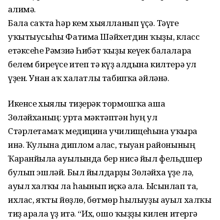
ғалимә.
Бала саҡта һәр кем хыялланып үҫә. Тәүге
уҡытыу­сыһы Фатима Шәйхетдин ҡыҙы, класс
етәксеһе Рәмзиә Һибәт ҡыҙы кеүек балаларға
белем биреүсе итеп тә күҙ алдына килтерә ул
үҙен. Унан аҡ халатлы табипҡа әйләнә.
Икенсе хыялы тиҙерәк тор­мош­ҡа аша
Зөләйханың: урта мәктәптән һуң ул
Стәрлетамаҡ медицина училищеһына уҡырға
инә. Ҡулына диплом алғас, тыу­ған районының
Ҡаранйылға ауылында бер нисә йыл фельдшер
булып эшләй. Был йылдарҙы Зөләйха үҙе лә,
ауыл халҡы ла һағынып иҫкә ала. Ысынлап та,
ихлас, яҡты йөҙлө, бөтмөр һы­лыуҙы ауыл халҡы
тиҙ арала үҙ итә. “Их, ошо ҡыҙҙы килен итергә