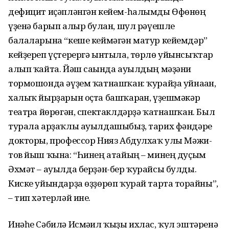
дефицит иҫәпләнгән кейем-һа­лымды Өфө­нөң
үҙенә барып алыр булған, шул рәүешле
балаларына “кеше кеймәгән матур кейемдәр”
кейҙе­реп үҫтерергә ынтыла, төрлө уйынсыҡтар
алып ҡайта. Йәш са­ғында ауылдың мәҙәни
тормошонда әүҙем ҡатнашҡан: ҡурайҙа уйнаған,
халыҡ йырҙарын оҫта башҡарған, үҙешмәкәр
театрға йө­рөгән, спектаклдәрҙә ҡатнаш­ҡан. Был
турала арҙаҡлы ауыл­дашы­быҙ, тарих фәндәре
докторы, профессор Нияз Абдулхаҡ улы Мәжи­
тов йыш ҡына: “Һинең ата­йың – минең дуҫым
Әхмәт – ауылда берҙән-бер ҡурайсы булды.
Киске уйындарҙа өҙҙөрөп ҡурай тарта торғайны”,
– тип хәтерләй ине.
Инәһе Сәбилә Исмәғил ҡыҙы ихлас, ҡул эштәренә