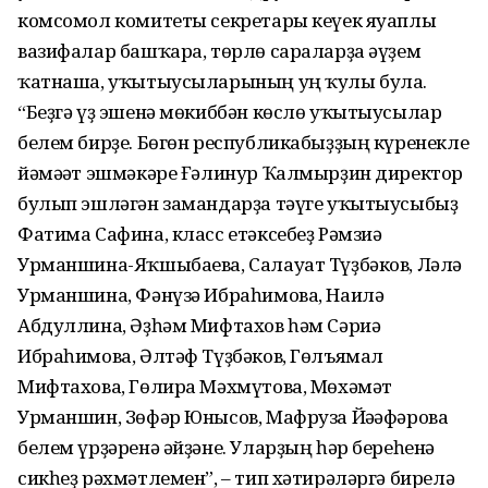
комсомол комитеты секретары кеүек яуаплы
вазифалар башҡара, төрлө сара­ларҙа әүҙем
ҡатнаша, уҡытыусы­ла­рының уң ҡулы була.
“Беҙгә үҙ эшенә мөкиббән көслө уҡытыусы­лар
белем бирҙе. Бөгөн респуб­ликабыҙҙың күренекле
йәмәғәт эшмә­кәре Ғәлинур Ҡалмырҙин директор
булып эшләгән заман­дарҙа тәүге уҡытыусыбыҙ
Фатима Сафина, класс етәксебеҙ Рәмзиә
Урманшина-Яҡшыбаева, Салауат Түҙ­бәков, Ләлә
Урманшина, Фәнүзә Ибраһимова, Наилә
Абдуллина, Әҙһәм Мифтахов һәм Сәриә
Ибраһимова, Әлтәф Түҙбәков, Гөлъямал
Мифтахова, Гөлира Мәх­мүтова, Мөхәмәт
Урманшин, Зөфәр Юнысов, Мафруза Йәғәфәрова
белем үрҙәренә әйҙәне. Уларҙың һәр береһенә
сикһеҙ рәхмәт­лемен”, – тип хәтирә­ләргә бирелә