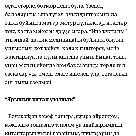
оҫта, егәрле, бөтмөр кеше була. Үҙенең
балаларына ғына түгел, ауылдаштарына ла
заказ буйынса матур-матур күлдәктәр, итәктәр
тегә, хатта мейесен дә үҙе сығара. “Инә ҡулы им”
тигәндәй, халыҡ медицинаһы буйынса быуын
ултыртыу, ҡот ҡойоу, ҡолаҡ тиште­реү, мейе
ҡаҡтырыуға ла ҡулы килешә уның. Бынан тыш,
уңған әсәнең өйөндә һәм баҡсаһында төрлө гөл-
сәскәләр үҫә, емеш-еләге ишелеп уңа, өҫтәленән
аш-һыуы өҙөлмәй.
“Ярышып китап у
ҡ
ыны
ҡ
”
– Бәләкәйҙән хәреф танырға, яҙырға өйрәндем,
мәктәпкә төш­кәнгә тиклем үк апай­ҙа­рымдың
китаптарын уҡый торғай­ным, шиғырҙарын да