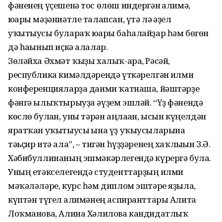
фәненең үҫешенә тос өлөш индергән ғалимә,
юғары мәҙәниәтле талапсан, үтә лә ғәҙел
уҡытыусы була­раҡ юғары баһа­лайҙар һәм бө­гөн
дә һағынып иҫкә алалар.
Зөләйха Әхмәт ҡыҙы халыҡ-ара, Рәсәй,
республика кимәлдә­рендә үткәрелгән ғилми
конфе­рен­цияларҙа даими ҡатнаша, йәштәрҙе
фәнгә ылыҡтырыуҙа әүҙем эшләй. “Үҙ фәнендә
көслө бул­ған, уны тәрән аңлаған, ысын күңелдән
яратҡан уҡытыусы ғына үҙ уҡыусыларына
тәьҫир итә ала”, – тигән һүҙҙәренең хаҡлығын З.Ә.
Хәби­буллинаның эшмәкәрле­гендә күрергә була.
Уның етәксе­легендә студент­тарҙың ғилми
мәҡәләләре, курс һәм диплом эштәре яҙыла,
күптән түгел ғали­мәнең аспиранттары Алита
Лоҡманова, Алина Хәлилова кандидатлыҡ