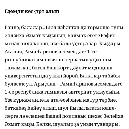
Е
ҙ
емд
н к
ө
с-д
рт алы
п
Ғаилә, балалар... Был йәһәт­тән дә тормошо тулы
Зөләйха Әхмәт ҡыҙының. Баймаҡ егете Рәфис
менән ғаилә ҡороп, ике бала үҫтерәләр. Ҡыҙҙары
Азалия, Рәми Ғарипов исемендәге 1-се
республика гимназия-интернатын уңышлы
тамамлап, бөгөн Баш­ҡорт дәүләт медицина
университетында уҡып йөрөй. Балалар табибы
буласаҡ ул. Арыҫлан – Рәми Ғарипов исемендәге
1-се республика гимназия-интернат уҡыусыһы.
Үҙе күркәм ғаиләлә ата-әсә­һенән матур тәрбиә,
бөткөһөҙ һө­йөү алып, шул йы­лы­лыҡты ке­ше­
ләргә лә өләшеп йәшәй һоҡ­ланғыс шәхес Зөләйха
Әхмәт ҡыҙы. Бәлки, шуғалыр ҙа уның туғандары,