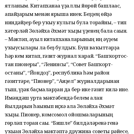
ятланым. Китап­ханаға үҙаллы йөрөй башлағас,
апайҙарым менән ярыша инек. Беҙҙең өйҙә
ниндәйҙер бер уҡыу культы була торғайны, – тип
хәтерләй Зөләйха Әхмәт ҡыҙы үҙенең бала сағын.
– Мәктәп, ауыл китапхана­ларының иң әү­ҙем
уҡыусылары ла беҙ булдыҡ. Буш ваҡыттарҙа
һәр кем китап, гәзит-журнал ҡарай. “Башҡортос­
тан пионеры”, “Ленинсы”, “Совет Башҡорт­
останы”, “Йондоҙ”, республика һәм район
гәзиттәре, “Пионер”, “Ағи­ҙел” журналдарынан
тыш, үҙәк баҫ­маларҙан да бер-ике гәзит килә ине.
Имәндәш урта мәктәбендә белем алған
йылдарын һағынып иҫкә ала Зөләйха Әхмәт
ҡыҙы. Пионер, комсомол ойошма­ла­рының
гөрләп торған сағы. “Бишле” билдәләренә генә
уҡыған Зөләйха мәктәптә дружина советы рәйесе,