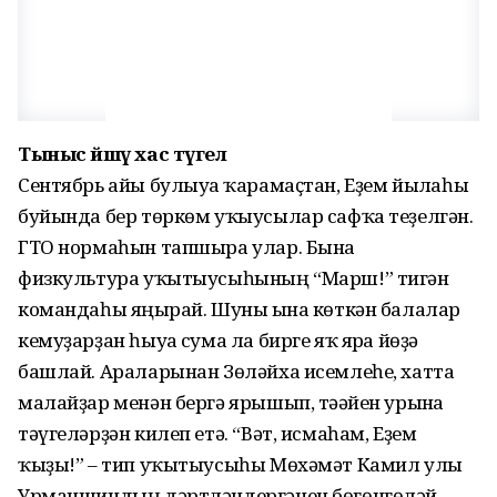
Тыныс й
ш
әү
хас т
ү
ге
л
Сентябрь айы булыуға ҡарамаҫтан, Еҙем йылғаһы
буйында бер төркөм уҡыусылар сафҡа теҙелгән.
ГТО нормаһын тапшыра улар. Бына
физкультура уҡытыусыһының “Марш!” тигән
командаһы яңғырай. Шуны ғына көткән балалар
кемуҙарҙан һыуға сума ла бирге яҡ ярға йөҙә
башлай. Араларынан Зөләйха исемлеһе, хатта
малайҙар менән бергә ярышып, тәғәйен урынға
тәүгеләрҙән килеп етә. “Вәт, исмаһам, Еҙем
ҡыҙы!” – тип уҡытыусыһы Мөхәмәт Камил улы
Урманшиндың дәртләндергәнен бөгөнгөләй