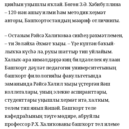
цияһын уңышлы яҡлай. Бөгөн З.Ә. Хәбибуллина
– 120-нән ашыу ғилми һәм методик хеҙмәт
авторы, Башҡортос­тандың мәғариф отличнигы.
– Остазым Рәйсә Халиҡоваға сикһеҙ рәхмәтлемен,
– ти Зөләйха Әхмәт ҡыҙы. – Үҙе күптән баҡый­
лыҡҡа күсһә лә, рухы шаттыр тип уйлайым.
Халыҡ-ара кимәлдәрҙә киң билдәлелек яулаған
Башҡорт дәүләт педагогия университе­ты­ның
башҡорт филологияһы факультетында
заманында Рәйсә Хәлил ҡыҙы үҫтергән йәш
коллегалары, уның элекке аспиранттары,
студенттары уңышлы хеҙ­мәт итә, халҡым,
телем тип янып йә­шәй. Баш­ҡорт теле
кафедраһы­ның тәү­ге мөдире, абруйлы
профессор Р.Х. Хали­ҡо­ваны башҡорт тел ғилеме