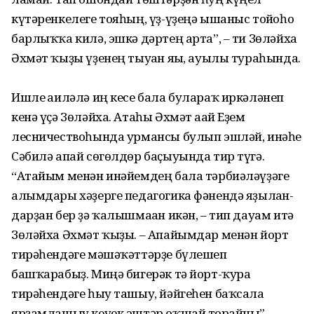
күтәрен­келеге тояһың, үҙ-үҙеңә ышаныс тойғоһо
бар­лыҡҡа килә, эшкә дәртең арта”, – ти Зөләйха
Әхмәт ҡыҙы үҙенең тыуған яғы, ауылы тураһында.
Ишле ғаиләлә иң кесе бала булараҡ иркәләнеп
кенә үҫә Зөләйха. Атаһы Әхмәт ағай Еҙем
лесничествоһында урмансы булып эшләй, инәһе
Сәбилә апай сөгөлдөр баҫыуында тир түгә.
“Атайым менән инәйемдең бала тәрбиәләүҙәге
алымдары хәҙерге педагогика фәнендә яҙылған­
дарҙан бер ҙә ҡалышмаған икән, – тип дауам итә
Зөләйха Әхмәт ҡыҙы. – Апайымдар менән йорт
тирәһендәге мәшә­ҡәттәрҙе бүле­шеп
башҡарабыҙ. Миңә бигерәк тә йорт-ҡура
тирәһендәге һыу ташыу, йәйгеһен баҡсала
ярҙам­лашыу кеүек эштәр оҡшай торғайны”.