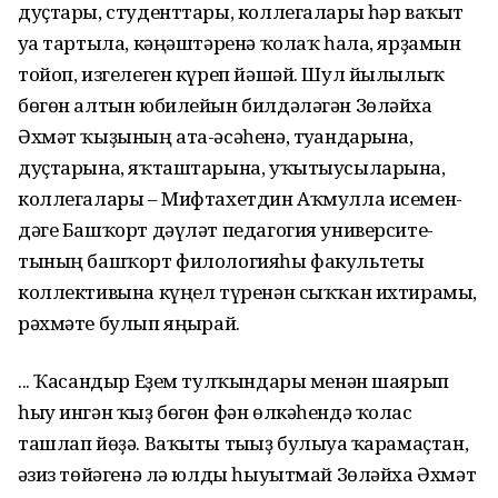
дуҫтары, студенттары, коллегалары һәр ваҡыт
уға тартыла, кәңәштәренә ҡолаҡ һала, ярҙамын
тойоп, изгелеген күреп йәшәй. Шул йы­лылыҡ
бөгөн алтын юбилейын билдәләгән Зөләй­ха
Әхмәт ҡыҙының ата-әсәһенә, туғанда­рына,
дуҫтарына, яҡташ­тарына, уҡытыусыларына,
коллегалары – Мифтахетдин Аҡмул­ла исемен­
дәге Башҡорт дәүләт педагогия университе­
тының башҡорт фило­ло­гияһы факультеты
коллективына күңел түренән сыҡҡан ихтирамы,
рәхмәте булып яңғырай.
... Ҡасандыр Еҙем тулҡындары менән шаярып
һыу ингән ҡыҙ бөгөн фән өлкәһендә ҡолас
ташлап йөҙә. Ваҡыты тығыҙ булыуға ҡарамаҫтан,
ғәзиз төйәгенә лә юлды һыуытмай Зөләйха Әхмәт