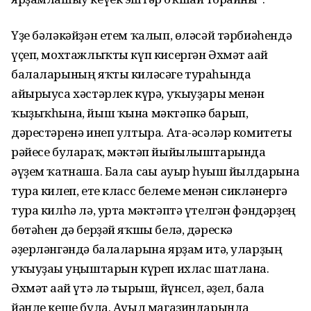
Үҙе бәләкәйҙән етем ҡалып, өләсәй тәрбиәһендә
үҫеп, мох­таж­лыҡты күп кисергән Әхмәт ағай
балаларының яҡты киләсәге тураһында
айырыуса хәстәрлек күрә, уҡыуҙары менән
ҡыҙыҡ­һына, йыш ҡына мәктәпкә барып,
дәрестәренә инеп ултыра. Ата-әсәләр комитеты
рәйесе булараҡ, мәктәп йыйылыштарында
әүҙем ҡатнаша. Бала сағы ауыр һуғыш йылдарына
тура килеп, ете класс белеме менән сикләнергә
тура килһә лә, урта мәктәптә үтелгән фәндәрҙең
бөтәһен дә берҙәй яҡшы белә, дәрескә
әҙерләнгәндә балаларына ярҙам итә, уларҙың
уҡыуҙағы уңыштарын күреп ихлас шатлана.
Әхмәт ағай үтә лә тырыш, йүн­сел, ғәҙел, бала
йәнле кеше була. Ауыл магазиндарында