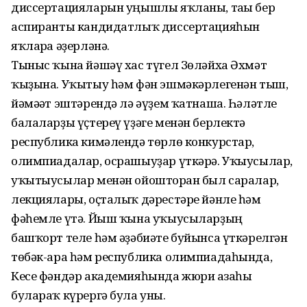
диссертацияларын уңышлы яҡланы, тағы бер
аспиранты кандидатлыҡ диссерта­цияһын
яҡларға әҙер­ләнә.
Тыныс ҡына йәшәү хас түгел Зөләйха Әхмәт
ҡыҙына. Уҡытыу һәм фән эшмәкәр­легенән тыш,
йәмәғәт эштәрендә лә әүҙем ҡатнаша. Һәләтле
балаларҙы үҫтереү үҙәге менән берлектә
республика кимәлендә төрлө конкурс­тар,
олимпиадалар, осрашыу­ҙар үткәрә. Уҡыусылар,
уҡытыусылар менән ойошторған был саралар,
лекциялары, оҫталыҡ дәрестәре йәнле һәм
фәһемле үтә. Йыш ҡына уҡыусыларҙың
башҡорт теле һәм әҙәбиәте буйынса үткәрелгән
төбәк-ара һәм республика олим­пиа­даһында,
Кесе фәндәр акаде­мияһында жюри ағзаһы
булараҡ күрергә була уны.