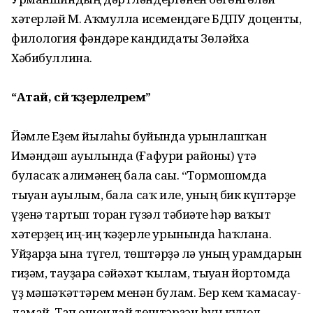
хәтерләй М. Аҡмулла исемендәге БДПУ доценты,
филология фәндәре кандидаты Зөләйха
Хәбибуллина.
“Атай,
с
й
ҡәҙ
ерлел
рем
”
Йәмле Еҙем йылғаһы буйында урынлаш­ҡан
Имәндәш ауылында (Ғафури районы) үтә
буласаҡ ғалимәнең бала сағы. “Тормошомда
тыуған ауылым, бала саҡ иле, уның бик күптәрҙе
үҙенә тартып торған гүзәл тәбиғәте һәр ваҡыт
хәтерҙең иң-иң ҡәҙерле урынында һаҡлана.
Уйҙарҙа ғына түгел, төштәрҙә лә уның урамдарын
гиҙәм, тауҙарға сәйәхәт ҡы­лам, тыуған йортомда
үҙ мә­шәҡәттәрем менән булам. Бер кем ҡамасау­
ламай. Тап ошондай төштәрҙән һуң күңел