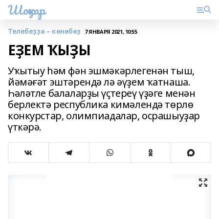
Шоңҡар
Телебеҙҙә – көнөбөҙ
7 ЯНВАРЯ 2021, 10:55
ЕҘЕМ ҠЫҘЫ
Уҡытыу һәм фән эшмәкәр­легенән тыш,
йәмәғәт эштәрендә лә әүҙем ҡатнаша.
Һәләтле балаларҙы үҫтереү үҙәге менән
берлектә республика кимәлендә төрлө
конкурс­тар, олимпиадалар, осрашыу­ҙар
үткәрә.