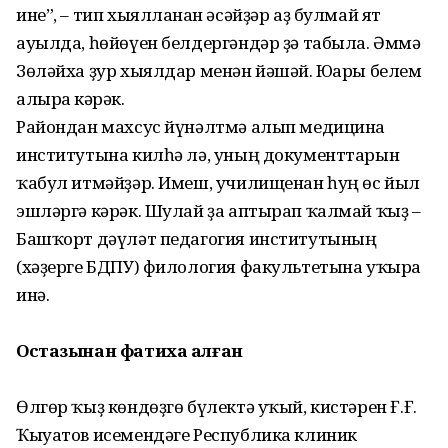
ине”, – тип хыялланған әсәйҙәр аҙ булмай ят
ауылда, һөйөүен белдергәндәр ҙә табыла. Әммә
Зөләйха ҙур хыялдар менән йәшәй. Юғары белем
алырға кәрәк.
Райондан махсус йүнәлтмә алып медицина
институтына килһә лә, уның документтарын
ҡабул итмәйҙәр. Имеш, училищенан һуң өс йыл
эшләргә кәрәк. Шулай ҙа аптырап ҡалмай ҡыҙ –
Башҡорт дәүләт педагогия инсти­тутының
(хәҙерге БДПУ) филология факультетына уҡырға
инә.
Остазынан фатиха ал
ғ
а
н
Өлгөр ҡыҙ көндөҙгө бүлектә уҡый, кистәрен Ғ.Ғ.
Ҡыуатов исемендәге Республика клиник