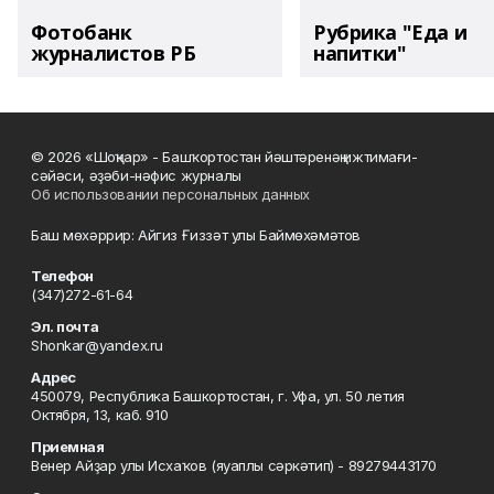
Фотобанк
Рубрика "Еда и
журналистов РБ
напитки"
© 2026 «Шоңҡар» - Башҡортостан йәштәренәң ижтимағи-
сәйәси, әҙәби-нәфис журналы
Об использовании персональных данных
Баш мөхәррир: Айгиз Ғиззәт улы Баймөхәмәтов
Телефон
(347)272-61-64
Эл. почта
Shonkar@yandex.ru
Адрес
450079, Республика Башкортостан, г. Уфа, ул. 50 летия
Октября, 13, каб. 910
Приемная
Венер Айҙар улы Исхаҡов (яуаплы сәркәтип) - 89279443170