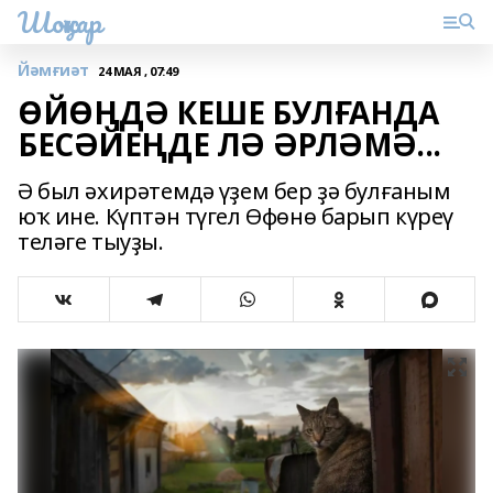
Шоңҡар
Йәмғиәт
24 МАЯ , 07:49
ӨЙӨҢДӘ КЕШЕ БУЛҒАНДА
БЕСӘЙЕҢДЕ ЛӘ ӘРЛӘМӘ...
Ә был әхирәтемдә үҙем бер ҙә булғаным
юҡ ине. Күптән түгел Өфөнө барып күреү
теләге тыуҙы.