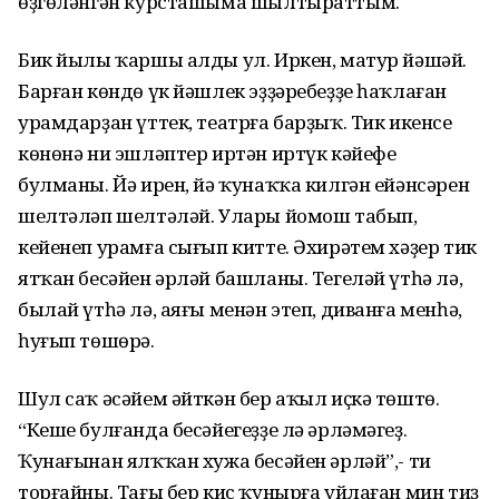
өҙгөләнгән курсташыма шылтыраттым.
Бик йылы ҡаршы алды ул. Иркен, матур йәшәй.
Барған көндө үк йәшлек эҙҙәребеҙҙе һаҡлаған
урамдарҙан үттек, театрға барҙыҡ. Тик икенсе
көнөнә ни эшләптер иртән иртүк кәйефе
булманы. Йә ирен, йә ҡунаҡҡа килгән ейәнсәрен
шелтәләп шелтәләй. Улары йомош табып,
кейенеп урамға сығып китте. Әхирәтем хәҙер тик
ятҡан бесәйен әрләй башланы. Тегеләй үтһә лә,
былай үтһә лә, аяғы менән этеп, диванға менһә,
һуғып төшөрә.
Шул саҡ әсәйем әйткән бер аҡыл иҫкә төштө.
“Кеше булғанда бесәйегеҙҙе лә әрләмәгеҙ.
Ҡунағынан ялҡҡан хужа бесәйен әрләй”,- ти
торғайны. Тағы бер кис ҡунырға уйлаған мин тиҙ