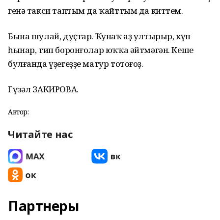
генә такси таптым да ҡайттым да киттем.
Бына шулай, дуҫтар. Ҡунаҡ аҙ ултырыр, күп
һынар, тип боронғолар юҡҡа әйтмәгән. Кеше
булғанда үҙегеҙҙе матур тотоғоҙ.
Гүзәл ЗАКИРОВА.
Автор:
Читайте нас
Партнеры