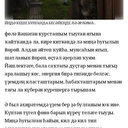
ӨЙӨҢДӘ КЕШЕ БУЛҒАНДА БЕСӘЙЕҢДЕ ЛӘ ӘРЛӘМӘ...
Өфөлә йәшәгән курсташым тыуған яғына
ҡайтҡанда ла, кире киткәндә лә миңә һуғылып
йөрөй. Алдан әйтеп ҡуйһа, мунсаһын яғып,
шатланып йөрөп, өҫтәл әҙерләп ҡуям.
Йәшлектәге, бала саҡтағы дуҫтар менән тығыҙ
аралашыу көс, энергия бирә тигәнде белгәс,
үҙемдең класташтарым, һабаҡташтарым менән
тағы ла күберәк күрешергә тырышам.
Ә был әхирәтемдә үҙем бер ҙә булғаным юҡ ине.
Күптән түгел Өфөнө барып күреү теләге тыуҙы.
Миңә һуғылған һайын, кил дә кил тип