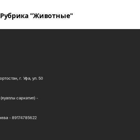
Рубрика "Животные"
тостан, г. Уфа, ул. 50
0
(яуаплы сәркәтип) -
ева - 89174785622