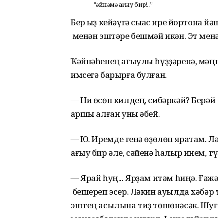
"Ҡәйнәмә ағыу бир!..”
Бер ҡыҙ кейәүгә сыҡҡас ире йортона й
менән эштәре бешмәй икән. Эт менә
Ҡәйнәһенең ағыулы һүҙҙәренә, мәңге
имсегә барырға булған.
— Ни өсөн килдең, сибәркәй? Берәй
ҡаршы алған уны әбей.
— Юҡ. Иремде генә өҙөлөп яратам. Л
ағыу бир әле, сәйенә һалыр инем, тү
— Ярай һуң... Ярҙам итәм һиңә. Ғәж
бешереп эсер. Ләкин ауылда хәбәр 
эштең асылына тиҙ төшөнәсәк. Шуға