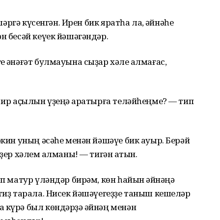
әшәргә күсенгән. Ирен бик яратһа ла, ҡәйнәһе
н бесәй кеүек йәшәгәндәр.
 ҡәнәғәт булмауына сыҙар хәле ҡалмағас,
 ир аҫылын үҙеңә ҡаратырға теләйһеңме? — тип
әкин уның әсәһе менән йәшәүе бик ауыр. Берәй
ҙер хәлем ҡалманы! — тигән ҡатын.
әп матур үләндәр бирәм, көн һайын ҡәйнәңә
тиҙ тарала. Нисек йәшәүегеҙҙе таныш кешеләр
 күрә был көндәрҙә ҡәйнәң менән