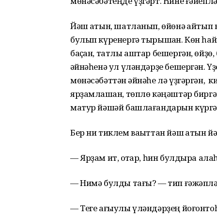
мөнәсәбәтеңде үҙгәрт. Һине ғәйепл
Йәш ҡатын, шатланып, өйөнә ҡайтып 
булып күренергә тырышҡан. Көн һай
баҫҡан, татлы аштар бешергән, өйҙө, 
ҡәйнәһенә ул үләндәрҙе бешергән. Ү
мөнәсәбәттән ҡәйнәһе лә үҙгәргән,
ярҙамлашҡан, төплө кәңәштәр биргә
матур йәшәй башлағандарын күргә
Бер ни тиклем ваҡыттан йәш ҡатын й
— Ярҙам ит, ҡотҡар, һин булдыра ала
— Нимә булды тағы? — тип ғәжәплән
— Теге ағыулы үләндәрҙең йоғонтоһ