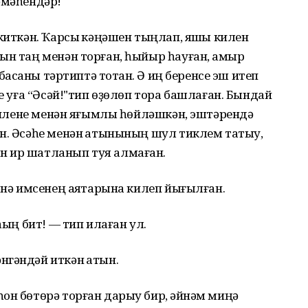
әмәһендәр!
киткән. Ҡарсыҡ кәңәшен тыңлап, яҡшы килен
ын таң менән торған, һыйыр һауған, ҡамыр
баҡсаны тәртиптә тотҡан. Ә иң беренсе эш итеп
ҙе уға “Әсәй!"тип өҙөлөп тора башлаған. Бындай
 килене менән яғымлы һөйләшкән, эштәрендә
н. Әсәһе менән ҡатынының шул тиклем татыу,
н ир шатланып туя алмаған.
әнә имсенең аяҡтарына килеп йығылған.
һың бит! — тип илаған ул.
гәндәй иткән ҡатын.
он бөтөрә торған дарыу бир, ҡәйнәм миңә