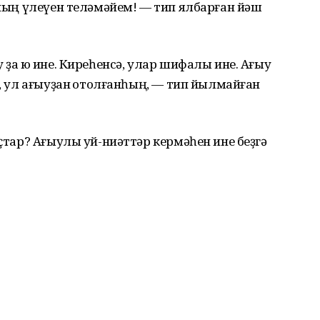
уның үлеүен теләмәйем! — тип ялбарған йәш
ҙа юҡ ине. Киреһенсә, улар шифалы ине. Ағыу
, ул ағыуҙан ҡотолғанһың, — тип йылмайған
уҫтар? Ағыулы уй-ниәттәр кермәһен ине беҙгә