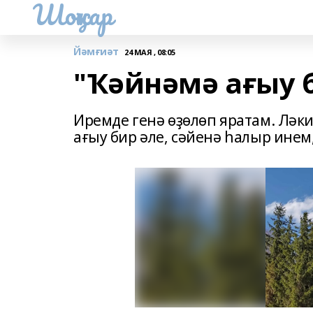
Шоңҡар
Йәмғиәт
24 МАЯ , 08:05
"Ҡәйнәмә ағыу б
Иремде генә өҙөлөп яратам. Ләк
ағыу бир әле, сәйенә һалыр инем