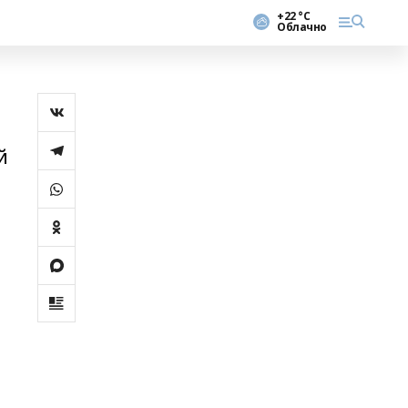
+22 °С
Облачно
й