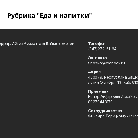
Рубрика "Еда и напитки"
ррир: Айгиз Ғиззәт улы Баймөхәмәтов
Телефон
(347)272-61-64
Эл. почта
Shonkar@yandex.ru
Адрес
450079, Республика Башкор
летия Октября, 13, каб. 91
Приемная
Венер Айҙар улы Исхаҡов 
89279443170
Сотрудничество
Финзира Ғариф ҡыҙы Рыса