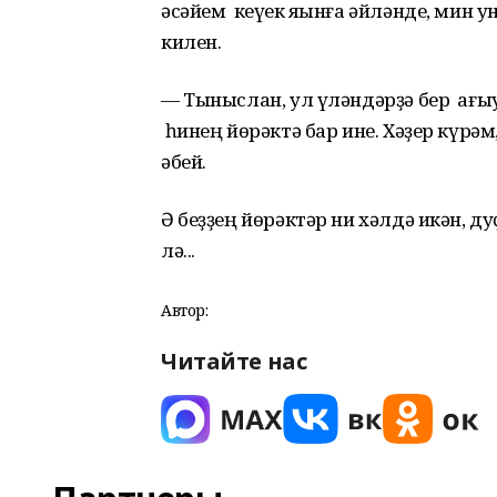
әсәйем кеүек яҡынға әйләнде, мин 
килен.
— Тыныслан, ул үләндәрҙә бер ағыу 
һинең йөрәктә бар ине. Хәҙер күрәм
әбей.
Ә беҙҙең йөрәктәр ни хәлдә икән, д
лә...
Автор:
Читайте нас