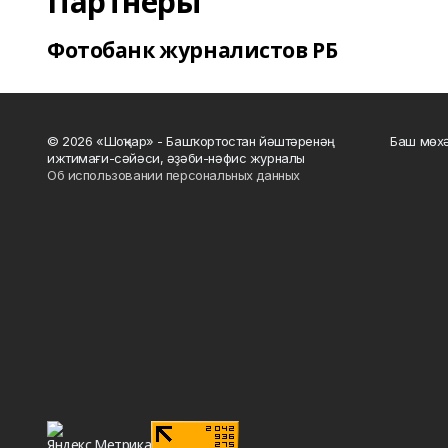
Партнеры
Фотобанк журналистов РБ
© 2026 «Шоңҡар» - Башҡортостан йәштәренәң
Баш мөхә
ижтимағи-сәйәси, әҙәби-нәфис журналы
Об использовании персональных данных