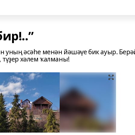
ир!..”
ин уның әсәһе менән йәшәүе бик ауыр. Берә
, түҙер хәлем ҡалманы!