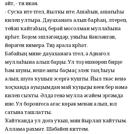
әйт, - ти икән.
- Сусҡа ите түгел, йылҡы ите. Ашаһын, ашағыһы
килеп ултыра. Дауаханаға алып барһаң, үлтереп,
тейәп ҡайтаһың, берәй мосолман муллаһына
күрһәт. Боҙом эшләгәндәр, уныһы йәнләнгән,
йөрәген кимерә. Тиҙ арала күрһәт.
Бабайың мине дауаханаға түгел, ә Аҙнағол
муллаһына алып барҙы. Ул тоҙ өшкөрөп бирҙе
һәм шуны, кеше аяғы баҫмаҫ элек таң һыуы
алып, шуға ҡушып эсергә ҡушты. Йыл үткәс кенә
ҡоҫҡанда ауыҙымдан май ҡуңыҙы кеүек бер нәмә
килеп сыҡты. Әлдә генә мулла әсәйем эргәмдә
ине. Ул боронғоса ағас көрәк менән алып, юл
сатына ташлатты.
Ҡайтҡанда ул доға уҡып, мин йырлап ҡайттым.
Аллама рәхмәт. Шәбәйеп киттем.