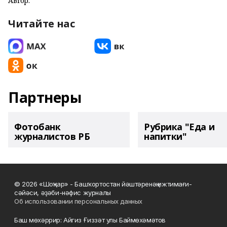
Автор:
Читайте нас
Партнеры
Фотобанк
Рубрика "Еда и
журналистов РБ
напитки"
© 2026 «Шоңҡар» - Башҡортостан йәштәренәң ижтимағи-
сәйәси, әҙәби-нәфис журналы
Об использовании персональных данных
Баш мөхәррир: Айгиз Ғиззәт улы Баймөхәмәтов