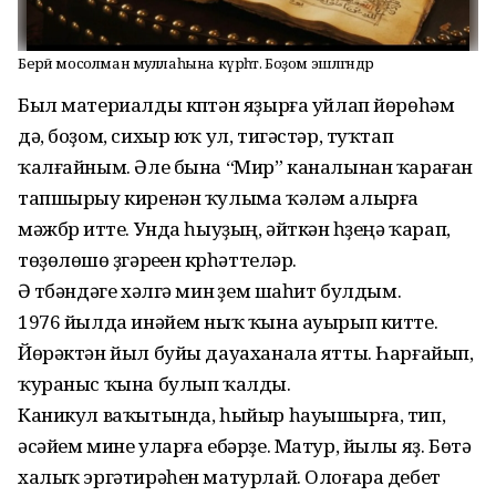
Берәй мосолман муллаһына күрһәт. Боҙом эшләгәндәр
Был материалды күптән яҙырға уйлап йөрөһәм
дә, боҙом, сихыр юҡ ул, тигәстәр, туҡтап
ҡалғайным. Әле бына “Мир” каналынан ҡараған
тапшырыу киренән ҡулыма ҡәләм алырға
мәжбүр итте. Унда һыуҙың, әйткән һүҙеңә ҡарап,
төҙөлөшө үҙгәреүен күрһәттеләр.
Ә түбәндәге хәлгә мин үҙем шаһит булдым.
1976 йылда инәйем ныҡ ҡына ауырып китте.
Йөрәктән йыл буйы дауаханала ятты. Һарғайып,
ҡураныс ҡына булып ҡалды.
Каникул ваҡытында, һыйыр һауышырға, тип,
әсәйем мине уларға ебәрҙе. Матур, йылы яҙ. Бөтә
халыҡ эргәтирәһен матурлай. Олоғара дебет