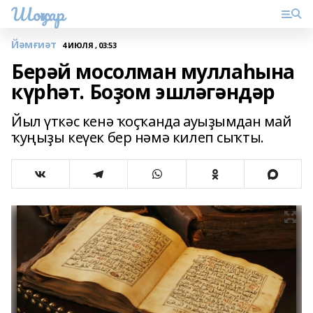
Шоңҡар
Йәмғиәт
4 ИЮЛЯ , 03:53
Берәй мосолман муллаһына
күрһәт. Боҙом эшләгәндәр
Йыл үткәс кенә ҡоҫҡанда ауыҙымдан май
ҡуңыҙы кеүек бер нәмә килеп сыҡты.