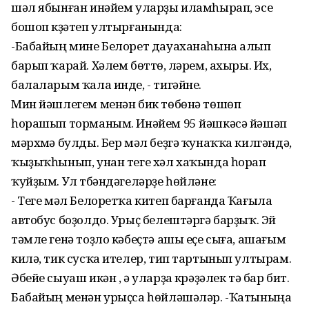
шәл ябынған инәйем уларҙы иламһырап, эсе
бошоп күҙәтеп ултырғанында:
-Бабайың мине Белорет дауаханаһына алып
барып ҡарай. Хәлем бөттө, үләрем, ахыры. Их,
балаларым ҡала инде, - тигәйне.
Мин йәшлегем менән бик төбөнә төшөп
һорашып торманым. Инәйем 95 йәшкәсә йәшәп
мәрхүмә булды. Бер мәл беҙгә ҡунаҡҡа килгәндә,
ҡыҙыҡһынып, унан теге хәл хаҡында һорап
ҡуйҙым. Ул түбәндәгеләрҙе һөйләне:
- Теге мәл Белоретҡа китеп барғанда Ҡағыла
автобус боҙолдо. Урыҫ белештәргә барҙыҡ. Эй
тәмле генә тоҙло кәбеҫтә ашы еҫе сыға, ашағым
килә, тик сусҡа ителер, тип тартынып ултырам.
Әбейе сыуаш икән , ә уларҙа күрәҙәлек тә бар бит.
Бабайың менән урыҫса һөйләшәләр. -Ҡатыныңа