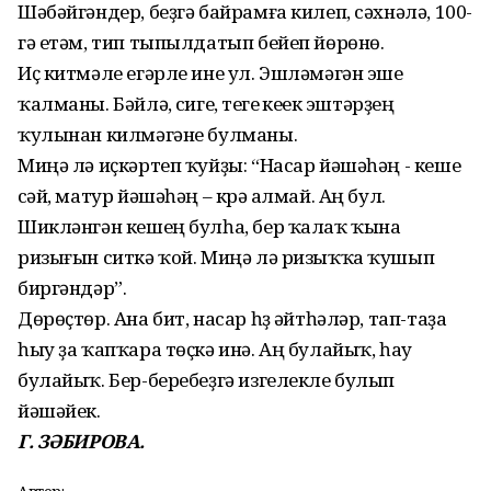
Шәбәйгәндер, беҙгә байрамға килеп, сәхнәлә, 100-
гә етәм, тип тыпылдатып бейеп йөрөнө.
Иҫ китмәле егәрле ине ул. Эшләмәгән эше
ҡалманы. Бәйләү, сигеү, тегеү кеүек эштәрҙең
ҡулынан килмәгәне булманы.
Миңә лә иҫкәртеп ҡуйҙы: “Насар йәшәһәң - кеше
үсәй, матур йәшәһәң – күрә алмай. Аң бул.
Шикләнгән кешең булһа, бер ҡалаҡ ҡына
ризығын ситкә ҡой. Миңә лә ризыҡҡа ҡушып
биргәндәр”.
Дөрөҫтөр. Ана бит, насар һүҙ әйтһәләр, тап-таҙа
һыу ҙа ҡапҡара төҫкә инә. Аң булайыҡ, һау
булайыҡ. Бер-беребеҙгә изгелекле булып
йәшәйек.
Г. ЗӘБИРОВА.