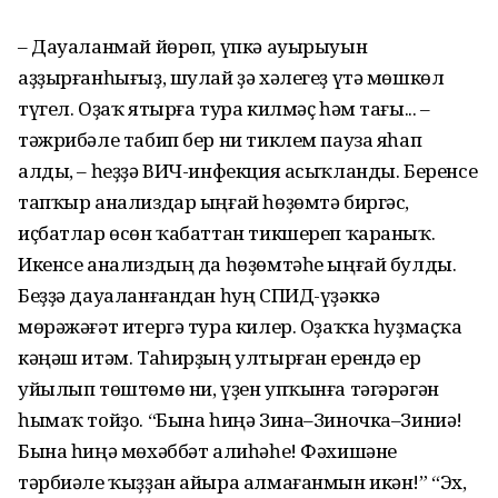
– Дауаланмай йөрөп, үпкә ауырыуын
аҙҙырғанһығыҙ, шулай ҙә хәлегеҙ үтә мөшкөл
түгел. Оҙаҡ ятырға тура килмәҫ һәм тағы... –
тәжрибәле табип бер ни тиклем пауза яһап
алды, – һеҙҙә ВИЧ-инфекция асыҡланды. Беренсе
тапҡыр анализдар ыңғай һөҙөмтә биргәс,
иҫбатлар өсөн ҡабаттан тикшереп ҡараныҡ.
Икенсе анализдың да һөҙөмтәһе ыңғай булды.
Беҙҙә дауаланғандан һуң СПИД-үҙәккә
мөрәжәғәт итергә тура килер. Оҙаҡҡа һуҙмаҫҡа
кәңәш итәм. Таһирҙың ултырған ерендә ер
уйылып төштөмө ни, үҙен упҡынға тәгәрәгән
һымаҡ тойҙо. “Бына һиңә Зина–Зиночка–Зиниә!
Бына һиңә мөхәббәт алиһәһе! Фәхишәне
тәрбиәле ҡыҙҙан айыра алмағанмын икән!” “Эх,