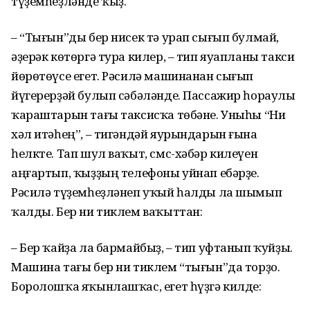
түҙемһеҙләнде ҡыҙ.
– “Тығын”ды бер нисек тә урап сығып булмай,
әҙерәк көтөргә тура килер, – тип яуапланы такси
йөрөтөүсе егет. Рәсилә машинанан сығып
йүгерерҙәй булып сәбәләнде. Пассажир һораулы
ҡараштарын тағы таксисҡа төбәне. Уныһы “Ни
хәл итәһең”, – тигәндәй яурындарын ғына
һелкте. Тап шул ваҡыт, смс-хәбәр килеүен
аңғартып, ҡыҙҙың телефоны уйнап ебәрҙе.
Рәсилә түҙемһеҙләнеп уҡый һалды ла шымып
ҡалды. Бер ни тиклем ваҡыттан:
– Бер ҡайҙа ла бармайбыҙ, – тип уфтанып ҡуйҙы.
Машина тағы бер ни тиклем “тығын”да торҙо.
Боролошҡа яҡынлашҡас, егет һүҙгә килде: