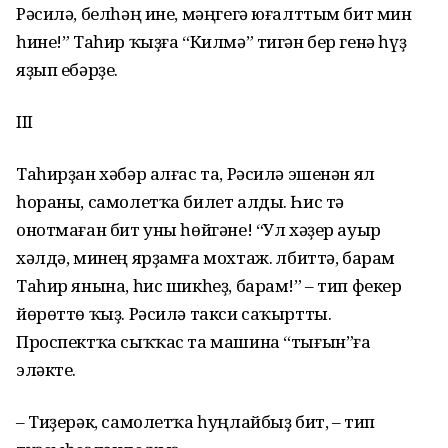
Рәсилә, белһәң ине, мәңгегә юғалттым бит мин
һине!” Таһир ҡыҙға “Килмә” тигән бер генә һүҙ
яҙып ебәрҙе.
III
Таһирҙан хәбәр алғас та, Рәсилә эшенән ял
һораны, самолетҡа билет алды. Һис тә
онотмаған бит уны һөйгәне! “Ул хәҙер ауыр
хәлдә, минең ярҙамға мохтаж. Әлбиттә, барам
Таһир янына, һис шикһеҙ, барам!” – тип фекер
йөрөттө ҡыҙ. Рәсилә такси саҡыртты.
Проспектҡа сыҡҡас та машина “тығын”ға
эләкте.
– Тиҙерәк, самолетҡа һуңлайбыҙ бит, – тип