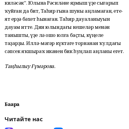
киләсәк”. Юлына Рәсиләне яҙмыш үҙе сығарып
ҡуйған да бит, Таһир ғына шуны аңламаған, ете-
ят ерҙә бәхет һынаған. Таһир дауаланыуын
дауам итте. Дин юлындағы кешеләр менән
танышты, үҙе лә ошо юлға баҫты, күңеле
таҙарҙы. Иллә-мәгәр күктәге торнанан ҡулдағы
сәпсек яҡшыраҡ икәнен бик һуңлап аңланы егет.
Таңһылыу Ғүмәрова.
Баҙарҙа
Читайте нас