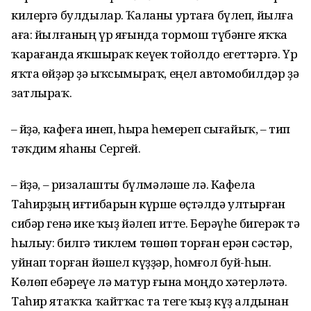
килергә булдылар. Ҡаланы уртаға бүлеп, йылға
аға: йылғаның үр яғында тормош түбәнге яҡҡа
ҡарағанда яҡшыраҡ кеүек тойолдо егеттәргә. Үр
яҡта өйҙәр ҙә ыҡсымыраҡ, еңел автомобилдәр ҙә
затлыраҡ.
– Әйҙә, кафеға инеп, һыра һемереп сығайыҡ, – тип
тәҡдим яһаны Сергей.
– Әйҙә, – ризалашты бүлмәләше лә. Кафела
Таһирҙың иғтибарын күрше өҫтәлдә ултырған
сибәр генә ике ҡыҙ йәлеп итте. Берәүһе бигерәк тә
һылыу: билгә тиклем төшөп торған ерән сәстәр,
уйнап торған йәшел күҙҙәр, һомғол буй-һын.
Көлөп ебәреүе лә матур ғына моңдо хәтерләтә.
Таһир ятаҡҡа ҡайтҡас та теге ҡыҙ күҙ алдынан