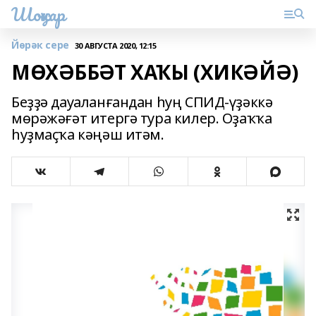
Шоңҡар
Йөрәк сере
30 АВГУСТА 2020, 12:15
МӨХӘББӘТ ХАҠЫ (ХИКӘЙӘ)
Беҙҙә дауаланғандан һуң СПИД-үҙәккә
мөрәжәғәт итергә тура килер. Оҙаҡҡа
һуҙмаҫҡа кәңәш итәм.