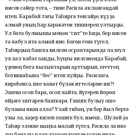
нисек сәйер тота, – тине Рәсилә аҡланғандай
итеп. Ҡарабай тағы Таһирға тексәйҙе, күҙ ҙә
алмай уның һәр хәрәкәтен тикшереп ултырҙы.
Ул бөтә булмышы менән “сит”те һиҙә, бер нисек
тә ҡабул итә алмай ине. Бөгөн генә түгел,
Таһирҙың башҡа килгән осраҡтарында ла шул
уҡ хәл ҡабатланды, һуңғы килгәнендә Ҡарабай,
үҙенең бөтә ҡылыҡтарын арттырып, егеттең
ботинкаһына “бес” итеп ҡуйҙы. Ә Рәсиләгә,
киреһенсә, ике ҡанат бүләк иттеләрме ни?!
Эшенә осоп бара, осоп ҡайта, йүгереп йөрөп
өйҙәге эштәрен башҡара. Ғашиҡ булыу ошо
буламы икән әллә? Улай тиһәң, ун бер йыл бергә
уҡы ла, хәҙер килеп ғашиҡ бул, имеш... Шулай ҙа
Таһир элекке маңҡа малай түгел, Рәсилә лә ике
ҙур бантлы илаҡ ҡыҙҙан күптән үҫкән инде.