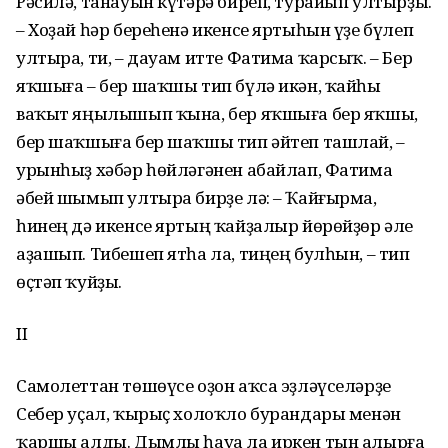
Рәсилә, танауын күтәрә биреп, турайып ултырҙы.
– Хоҙай һәр береһенә икенсе яртыһын үҙе бүлеп
ултыра, ти, – дауам итте Фатима ҡарсыҡ. – Бер
яҡшыға – бер шаҡшы тип бүлә икән, ҡайһы
ваҡыт яңылышып ҡына, бер яҡшыға бер яҡшы,
бер шаҡшыға бер шаҡшы тип әйтеп ташлай, –
урынһыҙ хәбәр һөйләгәнен абайлап, Фатима
әбей шымып ултыра бирҙе лә: – Ҡайғырма,
һинең дә икенсе яртың ҡайҙалыр йөрөйҙөр әле
аҙашып. Тибешеп ятһа ла, тиңең булһын, – тип
өҫтәп ҡуйҙы.
II
Самолеттан төшөүсе оҙон аҡса эҙләүселәрҙе
Себер уҫал, ҡырыҫ холоҡло бурандары менән
ҡаршы алды. Дымлы һауа ла иркен тын алырға