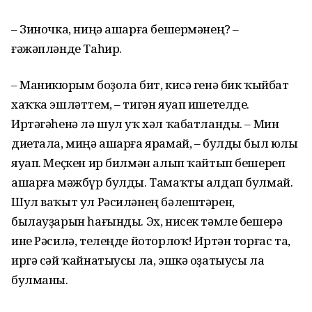
– Зиночка, ниңә ашарға бешермәнең? –
ғәжәпләнде Таһир.
– Маникюрым боҙола бит, кисә генә бик ҡыйбат
хаҡҡа эшләттем, – тигән яуап ишетелде.
Иртәгәһенә лә шул уҡ хәл ҡабатланды. – Мин
диетала, миңә ашарға ярамай, – булды был юлы
яуап. Меҫкен ир билмән алып ҡайтып бешереп
ашарға мәжбүр булды. Тамаҡты алдап булмай.
Шул ваҡыт ул Рәсиләнең бәлештәрен,
былауҙарын һағынды. Эх, нисек тәмле бешерә
ине Рәсилә, телеңде йоторлоҡ! Иртән торғас та,
иргә сәй ҡайнатыусы ла, эшкә оҙатыусы ла
булманы.