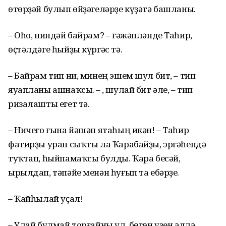
өтөрҙәй булып өйҙәгеләрҙе күҙәтә башланы.
– Оһо, ниндәй байрам? – ғәжәпләнде Таһир,
өҫтәлдәге һыйҙы күргәс тә.
– Байрам тип ни, минең эшем шул бит, – тип
яуапланы ашнаҡсы. – Ә, шулай бит әле, – тип
ризалашты егет тә.
– Ничего ғына йәшәп ятаһың икән! – Таһир
фатирҙы урап сыҡты ла Ҡарабайҙы, эргәһендә
туҡтап, һыйпамаҡсы булды. Ҡара бесәй,
ырылдап, тәпәйе менән һуғып та ебәрҙе.
– Ҡайһылай уҫал!
– Улай булмай торғайны ул, бөгөн үҙен әллә