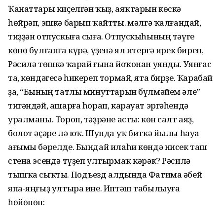
Ҡанаттары киҫелгән ҡыҙ, аяҡтарын көскә
һөйрәп, эшкә барып ҡайтты. Әмәлгә ҡалғандай,
тиҙҙән отпускыға сыға. Отпускыһының тәүге
көнө булғанға күрә, үҙенә ял итергә ирек биреп,
Рәсилә төшкә ҡарай ғына йоҡонан уянды. Уянғас
та, көндәгесә һикереп тормай, ята бирҙе. Ҡарабай
ҙа, “Бының татлы минуттарын бүлмәйем әле”
тигәндәй, ашарға һорап, карауат эргәһендә
уралманы. Тороп, тәҙрәне асты: көн салт аяҙ,
болот әҫәре лә юҡ. Шунда уҡ биткә йылы һауа
ағымы бәрелде. Бындай илаһи көндә нисек таш
стена эсендә түҙеп ултырмаҡ кәрәк? Рәсилә
тышҡа сыҡты. Подъезд алдында Фатима әбей
япа-яңғыҙ ултыра ине. Иптәш табылыуға
һөйөнөп: