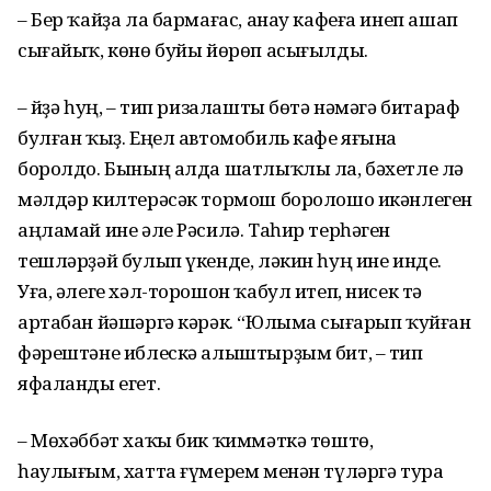
– Бер ҡайҙа ла бармағас, анау кафеға инеп ашап
сығайыҡ, көнө буйы йөрөп асығылды.
– Әйҙә һуң, – тип ризалашты бөтә нәмәгә битараф
булған ҡыҙ. Еңел автомобиль кафе яғына
боролдо. Бының алда шатлыҡлы ла, бәхетле лә
мәлдәр килтерәсәк тормош боролошо икәнлеген
аңламай ине әле Рәсилә. Таһир терһәген
тешләрҙәй булып үкенде, ләкин һуң ине инде.
Уға, әлеге хәл-торошон ҡабул итеп, нисек тә
артабан йәшәргә кәрәк. “Юлыма сығарып ҡуйған
фәрештәне иблескә алыштырҙым бит, – тип
яфаланды егет.
– Мөхәббәт хаҡы бик ҡиммәткә төштө,
һаулығым, хатта ғүмерем менән түләргә тура