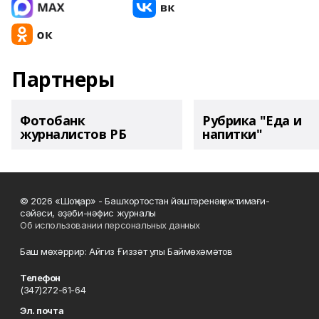
Партнеры
Фотобанк
Рубрика "Еда и
журналистов РБ
напитки"
© 2026 «Шоңҡар» - Башҡортостан йәштәренәң ижтимағи-
сәйәси, әҙәби-нәфис журналы
Об использовании персональных данных
Баш мөхәррир: Айгиз Ғиззәт улы Баймөхәмәтов
Телефон
(347)272-61-64
Эл. почта