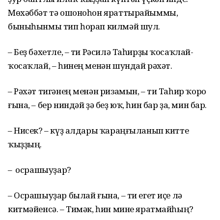
Мөхәббәт тә ошоноһон яраттырайыммы,
быныһынмы тип һорап килмәй шул.
– Беҙ бәхетле, – ти Рәсилә Таһирҙы ҡосаҡлай-
ҡосаҡлай, – һинең менән шундай рәхәт.
– Рәхәт тигәнең менән ризамын, – ти Таһир ҡоро
ғына, – бер ниндәй ҙә беҙ юҡ, һин бар ҙа, мин бар.
– Нисек? – күҙ алдары ҡараңғыланып китте
ҡыҙҙың.
– Ә осрашыуҙар?
– Осрашыуҙар былай ғына, – ти егет иҫе лә
китмәйенсә. – Тимәк, һин мине яратмайһың?