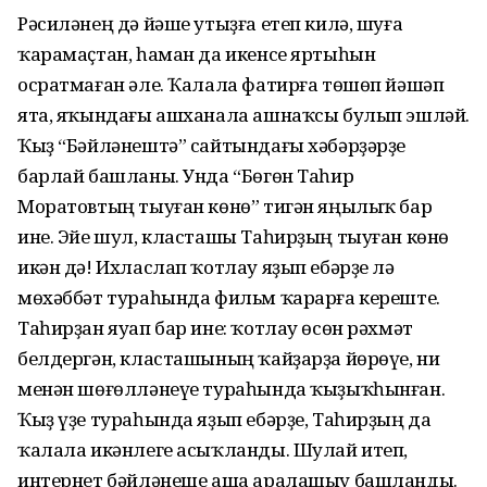
Рәсиләнең дә йәше утыҙға етеп килә, шуға
ҡарамаҫтан, һаман да икенсе яртыһын
осратмаған әле. Ҡалала фатирға төшөп йәшәп
ята, яҡындағы ашханала ашнаҡсы булып эшләй.
Ҡыҙ “Бәйләнештә” сайтындағы хәбәрҙәрҙе
барлай башланы. Унда “Бөгөн Таһир
Моратовтың тыуған көнө” тигән яңылыҡ бар
ине. Эйе шул, класташы Таһирҙың тыуған көнө
икән дә! Ихласлап ҡотлау яҙып ебәрҙе лә
мөхәббәт тураһында фильм ҡарарға кереште.
Таһирҙан яуап бар ине: ҡотлау өсөн рәхмәт
белдергән, класташының ҡайҙарҙа йөрөүе, ни
менән шөғөлләнеүе тураһында ҡыҙыҡһынған.
Ҡыҙ үҙе тураһында яҙып ебәрҙе, Таһирҙың да
ҡалала икәнлеге асыҡланды. Шулай итеп,
интернет бәйләнеше аша аралашыу башланды.