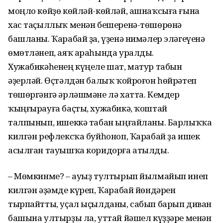
моңло көйҙө көйләй-көйләй, ашнаҡсыға ғына
хас таҫыллыҡ менән бешеренә-төшөрөнә
башланы. Ҡарабай ҙа, үҙенә нимәлер эләгеүенә
өмөтләнеп, аяҡ араһында уралды.
Хужабикәһенең күңеле шат, матур табын
әҙерләй. Өҫтәлдән балыҡ ҡойроғон һөйрәтеп
төшөргәнгә әрләшмәне лә хатта. Кемдер
ҡыңғырауға баҫты, хужабикә, ҡоштай
талпынып, ишеккә табан ыңғайланы. Барлыҡҡа
килгән рефлексҡа буйһоноп, Ҡарабай ҙа ишек
асылған тауышҡа коридорға атылды.
– Мөмкинме? – ауыҙ тултырып йылмайып инеп
килгән әҙәмде күреп, Ҡарабай йөндәрен
тырпайтты, уҫал ыҫылданы, сабып барып диван
башына ултырҙы ла, уттай йәшел күҙҙәре менән