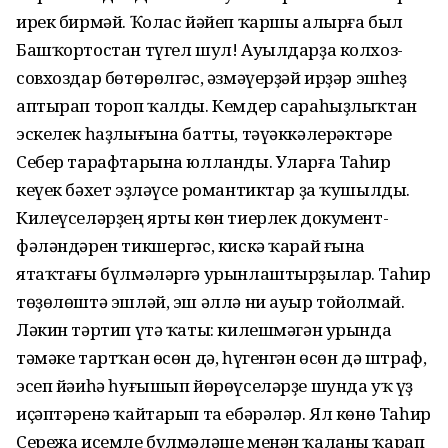
ирек бирмәй. Ҡолас йәйеп ҡаршы алырға был
Башҡортостан түгел шул! Ауылдарҙа колхоз-
совхоздар бөтөрөлгәс, әзмәүерҙәй ирҙәр эшһеҙ
аптырап тороп ҡалды. Кемдер сараһыҙлыҡтан
эскелек һаҙлығына батты, тәүәккәлерәктәре
Себер тарафтарына юлланды. Уларға Таһир
кеүек бәхет эҙләүсе романтиктар ҙа ҡушылды.
Килеүселәрҙең ярты көн тиерлек документ-
фәләндәрен тикшергәс, кискә ҡарай ғына
ятаҡтағы бүлмәләргә урынлаштырҙылар. Таһир
төҙөлөштә эшләй, эш әллә ни ауыр тойолмай.
Ләкин тәртип үтә ҡаты: килешмәгән урында
тәмәке тартҡан өсөн дә, һүгенгән өсөн дә штраф,
эсеп йәиһә һуғышып йөрөүселәрҙе шунда уҡ үҙ
иҫәптәренә ҡайтарып та ебәрәләр. Ял көнө Таһир
Сережа исемле бүлмәләше менән ҡаланы ҡарап