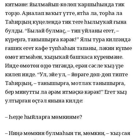
китмәне: йылмайып-көлөп ҡаршыһында тик
торҙо. Аҙналап ваҡыт үтте, ятһа ла, торһа ла
Таһирҙың күңелендә тик теге һылыуҡай ғына
булды. “Былай булмаҫ, – тип уйланы егет, –
күрергә, танышырға кәрәк!” Ялы тура килгәндә
ғашиҡ егет кафе тупһаһын тапаны, ләкин күпме
өмөт итмәһен, ҡыҙыҡай башҡаса күренмәне.
Инде өмөтөн өҙҙө тигәндә, ерән сәсле ҡыҙ үҙе
килеп инде. “Ул, эйе ул, – йөрәге дөп-дөп типте
Таһирҙың, – танышырға, мотлаҡ танышырға,
бер минутты ла әрәм итмәҫкә кәрәк!” Егет ҡыҙ
ултырған өҫтәл янына килде:
– Һеҙҙе һыйларға мөмкинме?
– Ниңә мөмкин булмаһын ти, мөмкин, – ҡыҙ сая