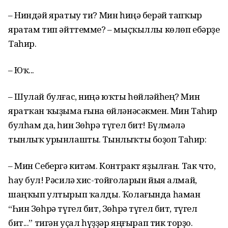
– Ниндәй яратыу ти? Мин һиңә берәй тапҡыр
яратам тип әйттемме? – мыҫҡыллы көлөп ебәрҙе
Таһир.
– Юҡ...
– Шулай булғас, ниңә юҡты һөйләйһең? Мин
яратҡан ҡыҙыма ғына өйләнәсәкмен. Мин Таһир
булһам да, һин Зөһрә түгел бит! Бүлмәлә
тынлыҡ урынлашты. Тынлыҡты боҙоп Таһир:
– Мин Себергә китәм. Контракт яҙылған. Так что,
һау бул! Рәсилә хис-тойғоларын йыя алмай,
шаңҡып ултырып ҡалды. Ҡолағында һаман
“Һин Зөһрә түгел бит, Зөһрә түгел бит, түгел
бит...” тигән уҫал һүҙҙәр яңғырап тик торҙо.