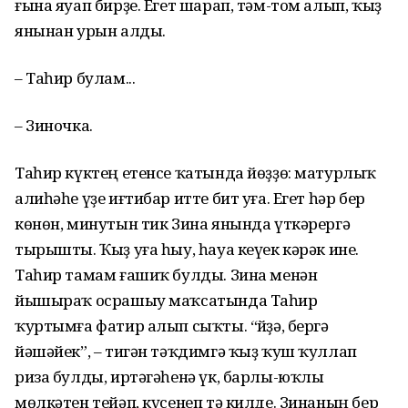
ғына яуап бирҙе. Егет шарап, тәм-том алып, ҡыҙ
янынан урын алды.
– Таһир булам...
– Зиночка.
Таһир күктең етенсе ҡатында йөҙҙө: матурлыҡ
алиһәһе үҙе иғтибар итте бит уға. Егет һәр бер
көнөн, минутын тик Зина янында үткәрергә
тырышты. Ҡыҙ уға һыу, һауа кеүек кәрәк ине.
Таһир тамам ғашиҡ булды. Зина менән
йышыраҡ осрашыу маҡсатында Таһир
ҡуртымға фатир алып сыҡты. “Әйҙә, бергә
йәшәйек”, – тигән тәҡдимгә ҡыҙ ҡуш ҡуллап
риза булды, иртәгәһенә үк, барлы-юҡлы
мөлкәтен тейәп, күсенеп тә килде. Зинаның бер