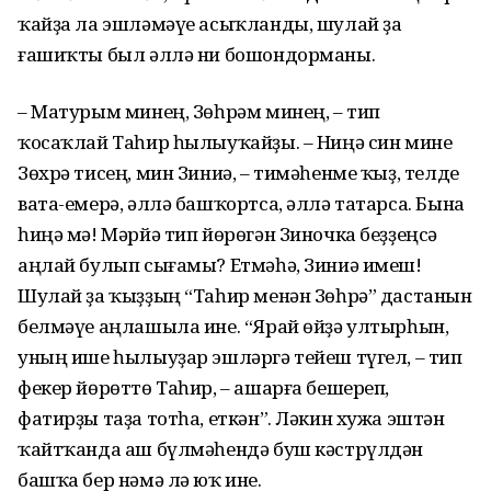
ҡайҙа ла эшләмәүе асыҡланды, шулай ҙа
ғашиҡты был әллә ни бошондорманы.
– Матурым минең, Зөһрәм минең, – тип
ҡосаҡлай Таһир һылыуҡайҙы. – Ниңә син мине
Зөхрә тисең, мин Зиниә, – тимәһенме ҡыҙ, телде
вата-емерә, әллә башҡортса, әллә татарса. Бына
һиңә мә! Мәрйә тип йөрөгән Зиночка беҙҙеңсә
аңлай булып сығамы? Етмәһә, Зиниә имеш!
Шулай ҙа ҡыҙҙың “Таһир менән Зөһрә” дастанын
белмәүе аңлашыла ине. “Ярай өйҙә ултырһын,
уның ише һылыуҙар эшләргә тейеш түгел, – тип
фекер йөрөттө Таһир, – ашарға бешереп,
фатирҙы таҙа тотһа, еткән”. Ләкин хужа эштән
ҡайтҡанда аш бүлмәһендә буш кәстрүлдән
башҡа бер нәмә лә юҡ ине.