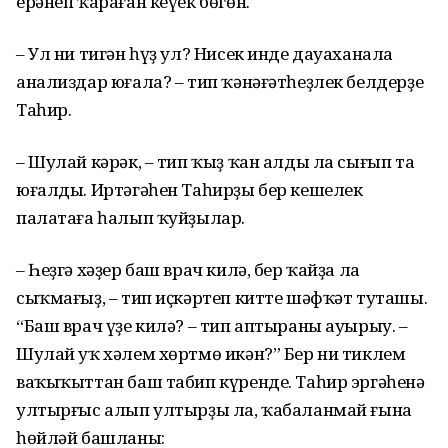
ерәнеп ҡараған кеүек бөгөн.
– Ул ни тигән һүҙ ул? Нисек инде дауаханала
анализдар юғала? – тип ҡәнәғәтһеҙлек белдерҙе
Таһир.
– Шулай кәрәк, – тип ҡыҙ ҡан алды ла сығып та
юғалды. Иртәгәһен Таһирҙы бер кешелек
палатаға һалып ҡуйҙылар.
– Һеҙгә хәҙер баш врач килә, бер ҡайҙа ла
сыҡмағыҙ, – тип иҫкәртеп китте шәфҡәт туташы.
“Баш врач үҙе килә? – тип аптыраны ауырыу. –
Шулай уҡ хәлем хөртмө икән?” Бер ни тиклем
ваҡыҡыттан баш табип күренде. Таһир эргәһенә
ултырғыс алып ултырҙы ла, ҡабаланмай ғына
һөйләй башланы: