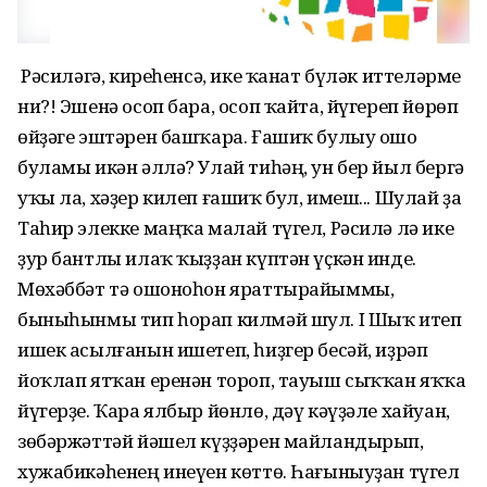
Ә Рәсиләгә, киреһенсә, ике ҡанат бүләк иттеләрме
ни?! Эшенә осоп бара, осоп ҡайта, йүгереп йөрөп
өйҙәге эштәрен башҡара. Ғашиҡ булыу ошо
буламы икән әллә? Улай тиһәң, ун бер йыл бергә
уҡы ла, хәҙер килеп ғашиҡ бул, имеш... Шулай ҙа
Таһир элекке маңҡа малай түгел, Рәсилә лә ике
ҙур бантлы илаҡ ҡыҙҙан күптән үҫкән инде.
Мөхәббәт тә ошоноһон яраттырайыммы,
быныһынмы тип һорап килмәй шул. I Шыҡ итеп
ишек асылғанын ишетеп, һиҙгер бесәй, иҙрәп
йоҡлап ятҡан еренән тороп, тауыш сыҡҡан яҡҡа
йүгерҙе. Ҡара ялбыр йөнлө, дәү кәүҙәле хайуан,
зөбәржәттәй йәшел күҙҙәрен майландырып,
хужабикәһенең инеүен көттө. Һағыныуҙан түгел