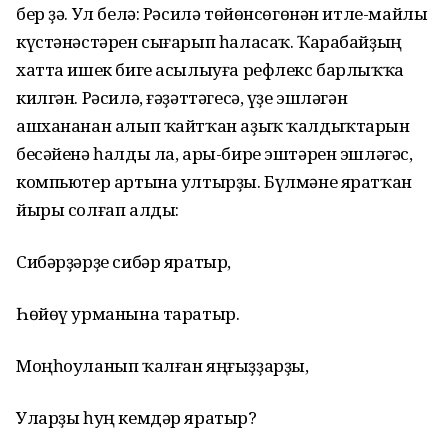
бер ҙә. Ул белә: Рәсилә төйөнсөгөнән итле-майлы
күстәнәстәрен сығарып һаласаҡ. Ҡарабайҙың
хатта ишек биге асылыуға рефлекс барлыҡҡа
килгән. Рәсилә, ғәҙәттәгесә, үҙе эшләгән
ашхананан алып ҡайтҡан аҙыҡ ҡалдыҡтарын
бесәйенә һалды ла, ары-бире эштәрен эшләгәс,
компьютер артына ултырҙы. Бүлмәне яратҡан
йыры солғап алды:
Сибәрҙәрҙе сибәр яратыр,
Һөйөү урманына таратыр.
Моңһоуланып ҡалған яңғыҙҙарҙы,
Уларҙы һуң кемдәр яратыр?