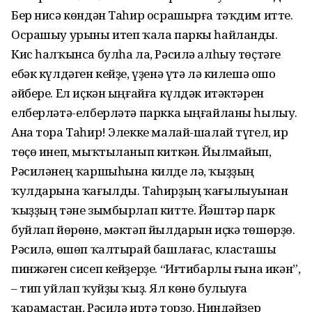
Бер нисә көндән Таһир осрашырға тәҡдим итте.
Осрашыу урыны итеп ҡала паркы һайланды.
Кис һалҡынса булһа ла, Рәсилә алһыу төҫтәге
ебәк күлдәген кейҙе, үҙенә үтә лә килешә ошо
әйбере. Ел иҫкән ыңғайға күлдәк итәктәрен
елберләтә-елберләтә паркка ыңғайланы һылыу.
Ана тора Таһир! Элекке малай-шалай түгел, ир
төҫө инеп, мыҡтыланып киткән. Йылмайып,
Рәсиләнең ҡаршыһына килде лә, ҡыҙҙың
ҡулдарына ҡағылды. Таһирҙың ҡағылыуынан
ҡыҙҙың тәне зымбырлап китте. Йәштәр парк
буйлап йөрөнө, мәктәп йылдарын иҫкә төшөрҙө.
Рәсилә, өшөп ҡалтырай башлағас, класташы
пинжәген сисеп кейҙерҙе. “Иғтибарлы ғына икән”,
– тип уйлап ҡуйҙы ҡыҙ. Ял көнө булыуға
ҡарамаҫтан, Рәсилә иртә торҙо. Ниндәйҙер