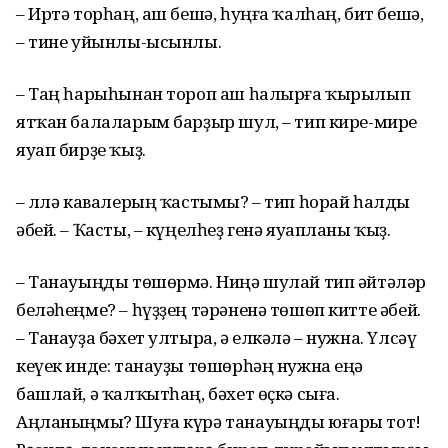
– Иртә торһаң, аш бешә, һуңға ҡалһаң, бит бешә,
– тине уйынлы-ысынлы.
– Таң һарыһынан тороп аш һалырға ҡырылып
ятҡан балаларым барҙыр шул, – тип кире-мире
яуап бирҙе ҡыҙ.
– Әллә кавалерың ҡастымы? – тип һорай һалды
әбей. – Ҡасты, – күңелһеҙ генә яуапланы ҡыҙ.
– Танауыңды төшөрмә. Ниңә шулай тип әйтәләр
беләһеңме? – һүҙҙең тәрәненә төшөп китте әбей.
– Танауҙа бәхет ултыра, ә елкәлә – нужна. Үлсәү
кеүек инде: танауҙы төшөрһәң нужна еңә
башлай, ә ҡалҡытһаң, бәхет өҫкә сыға.
Аңланыңмы? Шуға күрә танауыңды юғары тот!