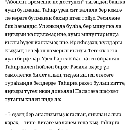
“Абонент временно не доступен” тигәндән башҡа
яуап булманы. Таһир үҙен сит ҡалала бер кемгә
лә кәрәге булмаған бахыр итеп тойҙо. Рәсиләне
бик һағынды. Ул янында булһа, бер минутҡа ла
яңғыҙын ҡалдырмаҫ ине, ауыр минуттарында
йылы һүҙен йәлләмәҫ ине. Ирекһеҙҙән, ҡулдары
ҡыҙҙың телефон номерын йыйҙы. Теге яҡ оста
яуап бирҙеләр. Үҙен һәр саҡ йәлләтеп өйрәнгән
Таһир хәлен һөйләп бирҙе. Рәсилә, хәҙер үк
самолетҡа билет алып, тиҙҙән килеп етәсәге
тураһында белдерҙе. Таһирға рәхәт булып китте,
яңғыҙы түгел икән донъяла! Палатаға шәфҡәт
туташы килеп инде лә:
– Һеҙҙең бер анализығыҙ юғалған, яңынан алыр
кәрәк, – тине. Кисәге мөләйем генә ҡыҙ Таһирға