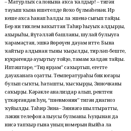
– Матурлыҡ салонына аҡса ҡалдыр! – тигән
тауыш ҡына ишетелде йоҡо бүлмәһенән. Ир
кеше аҡса һанап һалды ла эшенә сығып тайҙы.
Бер ни тиклем ваҡыттан Таһир һыуыҡ алдырҙы,
ахырыһы, йүтәлләй башланы, шулай булыуға
ҡарамаҫтан, эшкә йөрөүен дауам итте. Бына
ҡайтыр алдынан тыны ҡыҫылды, тирләп-беште,
күкрәгендә ауыртыу тойҙо, тамам хәлдән тайҙы.
Иптәштәре, “Тиҙ ярҙам” саҡыртып, егетте
дауаханаға оҙатты. Температураһы бик юғары
булып сыҡты, һаташты, ҡысҡырҙы, Зиночканы
саҡырҙы. Кәрәкле анализдар алып, рентген
үткәргәндән һуң, “пневмония” тигән диагноз
ҡуйылды. Таһир Зина– Зиниәгә шылтыратты,
ләкин телефон алыусы булманы. Һуңынан да
нисә тапҡыр ғына уның номерын йыйһа ла