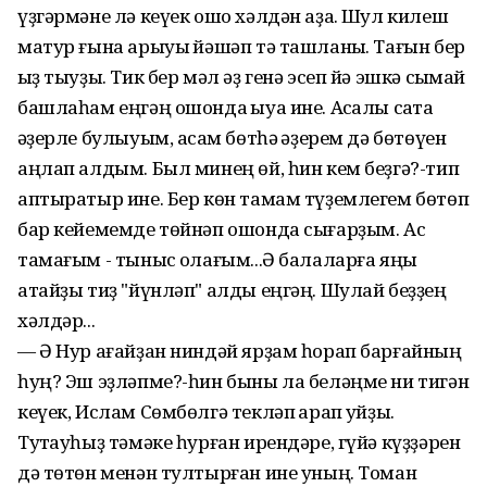
үҙгәрмәне лә кеүек ошо хәлдән аҙаҡ. Шул килеш
матур ғына арыуыҡ йәшәп тә ташланыҡ. Тағын бер
ҡыҙ тыуҙы. Тик бер мәл әҙ генә эсеп йә эшкә сыҡмай
башлаһам еңгәң ошонда ҡыуа ине. Аҡсалы саҡта
ҡәҙерле булыуым, аҡсам бөтһә ҡәҙерем дә бөтөүен
аңлап алдым. Был минең өй, һин кем беҙгә?-тип
аптыратыр ине. Бер көн тамам түҙемлегем бөтөп
бар кейемемде төйнәп ошонда сығарҙым. Ас
тамағым - тыныс ҡолағым...Ә балаларға яңы
атайҙы тиҙ "йүнләп" алды еңгәң. Шулай беҙҙең
хәлдәр...
— Ә Нур ағайҙан ниндәй ярҙам һорап барғайның
һуң? Эш эҙләпме?-һин быны ла беләңме ни тигән
кеүек, Ислам Сөмбөлгә текләп ҡарап ҡуйҙы.
Туҡтауһыҙ тәмәке һурған ирендәре, гүйә күҙҙәрен
дә төтөн менән тултырған ине уның. Томан