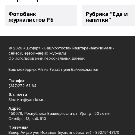
Фотобанк
Рубрика "Еда и
журналистов РБ
напитки"
© 2026 «Шоңҡар» - Башҡортостан йәштәренәң ижтимағи-
сәйәси, әҙәби-нәфис журналы
Об использовании персональных данных
Баш мөхәррир: Айгиз Ғиззәт улы Баймөхәмәтов
Телефон
(347)272-61-64
Эл. почта
Shonkar@yandex.ru
Адрес
450079, Республика Башкортостан, г. Уфа, ул. 50 летия
Октября, 13, каб. 910
Приемная
Венер Айҙар улы Исхаҡов (яуаплы сәркәтип) - 89279443170