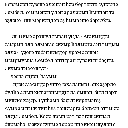
Берәмләп күҙенә эленгән һәр бөртөктө сүпләне
Сөмбөл. Усы менән үлән араларын һыйпап та
эҙләне. Тик мәрйендәр әҙ һымаҡ ине барыбер.
— Эй! Нимә ҡарап ултыраң унда? Ағайыңды
саҡырып ала алмағас сихыр һалырға ҡайттыңмы
әллә?- үҙенә төбәп кемдер урам эсенән
ҡысҡырыуына Сөмбөл аптырап турайып баҫты.
Сихыр ти ме шул?
— Хәснә еңгәй, һаумы...
— Еңгәй замандар үтте, юхаланма! Бик ҡәҙерле
булһа алып кит ағайыңды ла бынан, был йорт
минеке хәҙер. Тупһама баҫып йөрөмәгеҙ...
Ауыҙ асып ни тип һүҙ ташларға белмәй ҡатты ла
ҡалды Сөмбөл. Ҡолаҡ ярып рәт-рәттән сигнал
бирмәһә Вәзихе күпме торор ине икән шулай?