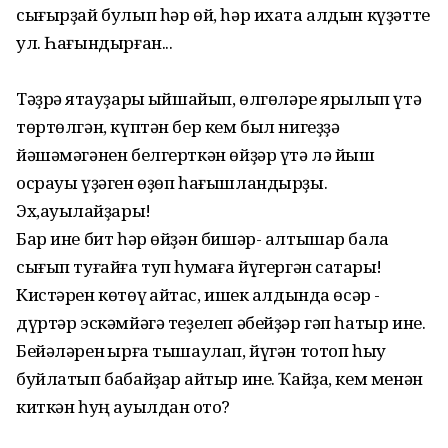
сығырҙай булып һәр өй, һәр ихата алдын күҙәтте
ул. Һағындырған...
Тәҙрә яҡтауҙары ҡыйшайып, өлгөләре ярылып үтә
төртөлгән, күптән бер кем был нигеҙҙә
йәшәмәгәнен белгерткән өйҙәр үтә лә йыш
осрауы үҙәген өҙөп һағышландырҙы.
Эх,ауылҡайҙары!
Бар ине бит һәр өйҙән бишәр- алтышар бала
сығып туғайға туп һуҡмаға йүгергән саҡтары!
Кистәрен көтөү ҡайтҡас, ишек алдында өсәр -
дүртәр эскәмйәгә теҙелеп әбейҙәр гәп һатыр ине.
Бейәләрен ҡырға тышаулап, йүгән тотоп һыу
буйлатып бабайҙар ҡайтыр ине. Ҡайҙа, кем менән
киткән һуң ауылдан ҡото?