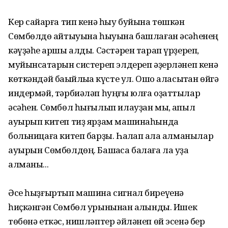
Кер сайҡарға тип кенә һыу буйына төшкән
Сөмбөлдө ҡайтыуына һыуына башлаған әсәһенең
кәүҙәһе ҡаршы алды. Сәстәрен тарап үрҙереп,
муйынсаҡтарын систереп элдереп әҙерләнеп кенә
көткәндәй баҡыйлыҡҡа күсте ул. Ошо аласыҡтан өйгә
индермәй, тәрбиәләп һуңғы юлға оҙаттылар
әсәһен. Сөмбөл һығылып илауҙан мы, ҡапыл
ауырып китеп тиҙ ярҙам машинаһында
больницаға китеп барҙы. Һаҡлап ҡала алманылар
ауырын Сөмбөлдөң. Башҡаса балаға ла уҙа
алманы...
Әсе һыҙғыртып машина сигнал биреүенә
һиҫкәнгән Сөмбөл урынынан ҡалҡынды. Ишек
төбөнә еткәс, нишләптер әйләнеп өй эсенә бер