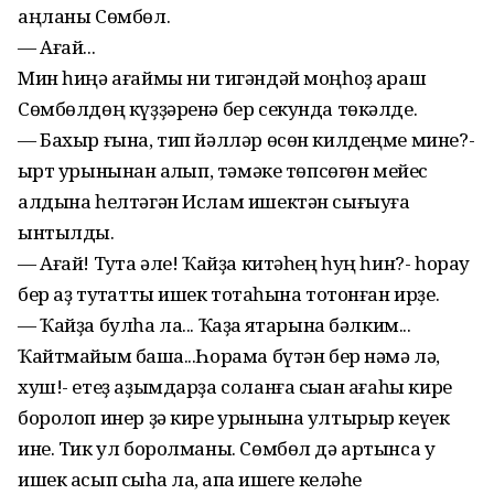
аңланы Сөмбөл.
— Ағай...
Мин һиңә ағаймы ни тигәндәй моңһоҙ ҡараш
Сөмбөлдөң күҙҙәренә бер секунда төкәлде.
— Бахыр ғына, тип йәлләр өсөн килдеңме мине?-
ҡырт урынынан ҡалҡып, тәмәке төпсөгөн мейес
алдына һелтәгән Ислам ишектән сығыуға
ынтылды.
— Ағай! Туҡта әле! Ҡайҙа китәһең һуң һин?- һорау
бер аҙ туҡтатты ишек тотҡаһына тотонған ирҙе.
— Ҡайҙа булһа ла... Ҡаҙаҡ яҡтарына бәлким...
Ҡайтмайым башҡа...Һорама бүтән бер нәмә лә,
хуш!- етеҙ аҙымдарҙа соланға сыҡҡан ағаһы кире
боролоп инер ҙә кире урынына ултырыр кеүек
ине. Тик ул боролманы. Сөмбөл дә артынса уҡ
ишек асып сыҡһа ла, ҡапҡа ишеге келәһе