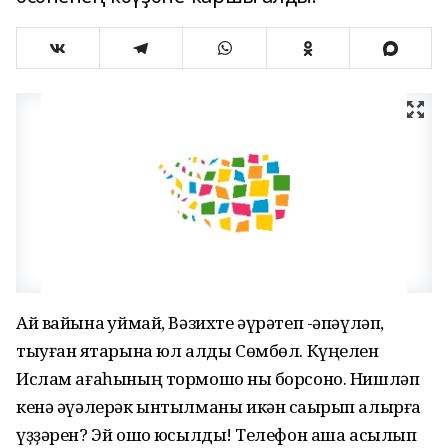
Ай вайына ҡуймай, Вәзихте әүрәтеп -әпәүләп,
тыуған яҡтарына юл алды Сөмбөл. Күңелен
Ислам ағаһының тормошо ныҡ борсоно. Нишләп
кенә әүәлерәк ынтылманы икән саҡырып алырға
үҙҙәрен? Эй ошо юҡсылдыҡ! Телефон аша асылып