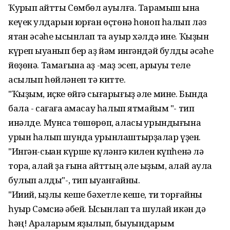
Ҡурҡып ҡайтты Сөмбөл ауылға. Тарамыш ҡына
кеүек ҡулдарын юрған өҫтөнә һоноп һалып ләз
ятҡан әсәһе ысынлап та ауыр хәлдә ине. Ҡыҙын
күреп ҡыуанып бер аҙ йәм ингәндәй булды әсәһе
йөҙөнә. Тамағына аҙ -маҙ эсеп, арыуыҡ теле
асылып һөйләнеп тә китте.
"Ҡыҙым, иҫке өйгә сығарығыҙ әле мине. Бында
бала - сағаға ҡамасау һалып ятмайым "- тип
инәлде. Мунса төшөрөп, аласыҡ урындығына
урын һалып шунда урынлаштырҙалар үҙен.
"Ингән-сыҡҡан күрше күләнгә килен күпһенә лә
тора, алай ҙа ғына ҡайттың әле ҡыҙым, ҡалай аулаҡ
булып ҡалды"-, тип ҡыуанғайны.
"Ииий, ҡыҙлы кеше бәхетле кеше, ти торғайны
һуҡыр Сәмсиҡә әбей. Ысынлап та шулай икән дә
һәң! Арҡаларым яҙылып, быуындарым