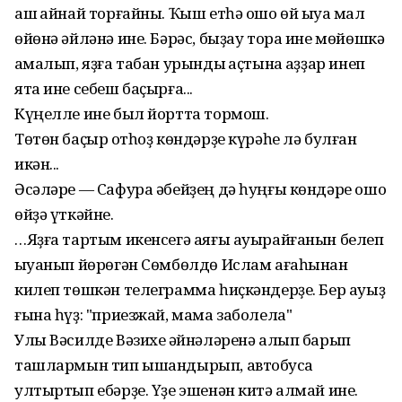
аш ҡайнай торғайны. Ҡыш етһә ошо өй ыуаҡ мал
өйөнә әйләнә ине. Бәрәс, быҙау тора ине мөйөшкә
ҡамалып, яҙға табан урындыҡ аҫтына ҡаҙҙар инеп
ята ине себеш баҫырға...
Күңелле ине был йортта тормош.
Төтөн баҫыр ҡотһоҙ көндәрҙе күрәһе лә булған
икән...
Әсәләре — Сафура әбейҙең дә һуңғы көндәре ошо
өйҙә үткәйне.
…Яҙға тартым икенсегә аяғы ауырайғанын белеп
ҡыуанып йөрөгән Сөмбөлдө Ислам ағаһынан
килеп төшкән телеграмма һиҫкәндерҙе. Бер ауыҙ
ғына һүҙ: "приезжай, мама заболела"
Улы Вәсилде Вәзихе ҡәйнәләренә алып барып
ташлармын тип ышандырып, автобусҡа
ултыртып ебәрҙе. Үҙе эшенән китә алмай ине.