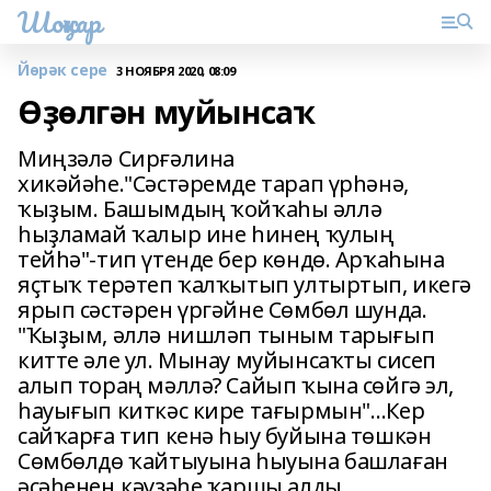
Шоңҡар
Йөрәк сере
3 НОЯБРЯ 2020, 08:09
Өҙөлгән муйынсаҡ
Миңзәлә Сирғәлина
хикәйәһе."Сәстәремде тарап үрһәнә,
ҡыҙым. Башымдың ҡойҡаһы әллә
һыҙламай ҡалыр ине һинең ҡулың
тейһә"-тип үтенде бер көндө. Арҡаһына
яҫтыҡ терәтеп ҡалҡытып ултыртып, икегә
ярып сәстәрен үргәйне Сөмбөл шунда.
"Ҡыҙым, әллә нишләп тыным тарығып
китте әле ул. Мынау муйынсаҡты сисеп
алып тораң мәллә? Сайып ҡына сөйгә эл,
һауығып киткәс кире тағырмын"…Кер
сайҡарға тип кенә һыу буйына төшкән
Сөмбөлдө ҡайтыуына һыуына башлаған
әсәһенең кәүҙәһе ҡаршы алды.