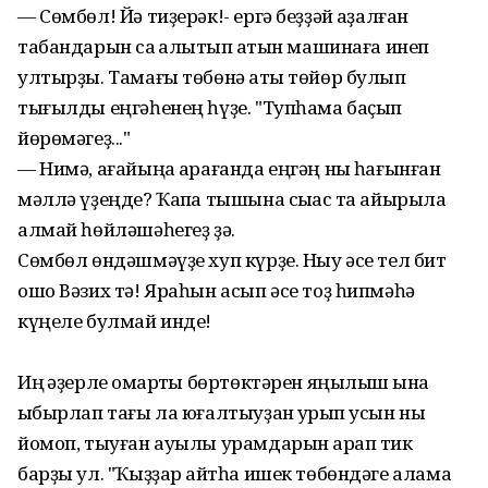
— Сөмбөл! Йә тиҙерәк!- ергә беҙҙәй ҡаҙалған
табандарын саҡ ҡалҡытып ҡатын машинаға инеп
ултырҙы. Тамағы төбөнә ҡаты төйөр булып
тығылды еңгәһенең һүҙе. "Тупһама баҫып
йөрөмәгеҙ..."
— Нимә, ағайыңа ҡарағанда еңгәң ныҡ һағынған
мәллә үҙеңде? Ҡапҡа тышына сыҡҡас та айырыла
алмай һөйләшәһегеҙ ҙә.
Сөмбөл өндәшмәүҙе хуп күрҙе. Ныу әсе тел бит
ошо Вәзих тә! Яраһын асып әсе тоҙ һипмәһә
күңеле булмай инде!
Иң ҡәҙерле ҡомартҡы бөртөктәрен яңылыш ҡына
ҡыбырлап тағы ла юғалтыуҙан ҡурҡып усын ныҡ
йомоп, тыуған ауылы урамдарын ҡарап тик
барҙы ул. "Ҡыҙҙар ҡайтһа ишек төбөндәге алама