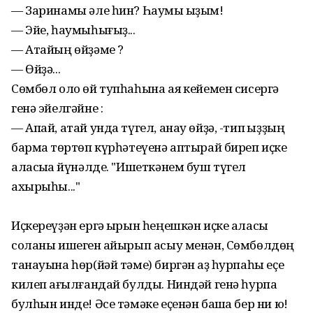
— Заринамы әле һин? Һаумы ҡыҙым!
— Эйе, һаумыһығыҙ...
— Атайың өйҙәме ?
— Өйҙә...
Сөмбөл оло өй тупһаһына аяҡ кейемен сисергә
генә эйелгәйне :
— Апай, атай унда түгел, анау өйҙә, -тип ҡыҙҙың
бармаҡ төртөп күрһәтеүенә аптырай биреп иҫке
аласыҡҡа йүнәлде. "Ишеткәнем буш түгел
ахырыһы..."
Иҫкереүҙән ергә ҡырын һеңешкән иҫке аласыҡ
соланы ишеген ҡайырып асыу менән, Сөмбөлдөң
танауына һөр(йәй тәме) биргән ҡаҙ һурпаһы еҫе
килеп ҡағылғандай булды. Ниндәй генә һурпа
булһын инде! Әсе тәмәке еҫенән башҡа бер ни юҡ!