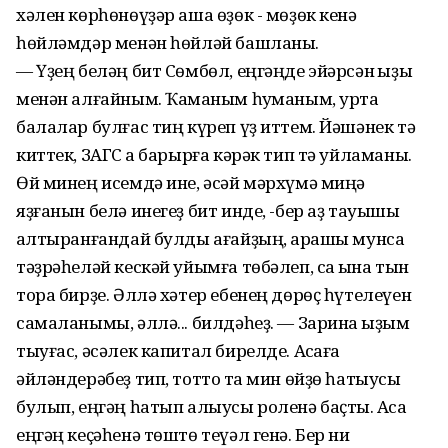
хәлен көрһөнөүҙәр аша өҙөк - мөҙөк кенә
һөйләмдәр менән һөйләй башланы.
— Үҙең беләң бит Сөмбөл, еңгәңде эйәрсән ҡыҙы
менән алғайным. Ҡаҡманым һуҡманым, уртаҡ
балалар булғас тиң күреп үҙ иттем. Йәшәнек тә
киттек, ЗАГС ҡа барырға кәрәк тип тә уйламаныҡ.
Өй минең исемдә ине, әсәй мәрхүмә миңә
яҙғанын белә инегеҙ бит инде, -бер аҙ тауышы
ҡалтыранғандай булды ағайҙың, ҡарашы мунса
тәҙрәһеләй кескәй уйымға төбәлеп, саҡ ҡына тын
тора бирҙе. Әллә хәтер ебенең дөрөҫ һүтелеүен
самаланымы, әллә... билдәһеҙ. — Зарина ҡыҙым
тыуғас, әсәлек капитал бирелде. Аҡсаға
әйләндерәбеҙ тип, тоттоҡ та мин өйҙө һатыусы
булып, еңгәң һатып алыусы роленә баҫтыҡ. Аҡса
еңгәң кеҫәһенә төштө теүәл генә. Бер ни