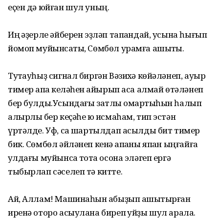
еҫен дә юйған шул уның.
Иң ҡәҙерле әйберен эҙләп тапҡандай, усына һығып
йомоп муйынсаҡты, Сөмбөл урамға ашыҡты.
Туҡтауһыҙ сигнал биргән Вәзихҡә көйәләнеп, ауыр
тимер ҡапҡа келәһен ҡайырып аса алмай өтәләнеп
бер булды.Усындағы затлы ҡомартҡыһын һалып
алырлыҡ бер кеҫәһе юҡ исмаһам, тип эстән
үртәлде. Уф, саҡ шартылдап асылды бит тимер
бик. Сөмбөл әйләнеп кенә ҡапҡаны япҡан ыңғайға
ҡулдағы муйынсаҡ тотҡа осона эләгеп ергә
тыбырлап сәселеп тә китте.
Ай, Аллам! Машинаһын ҡабыҙып ашыҡтырған
иренә оторо асыулана биреп ҡуйҙы шул арала.