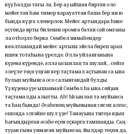
күҙ һалды тағы ла. Бер аҙ ҡыйшая биргән оло
мейестән һәм тимер карауаттан башҡа бер ни юҡ
бында күҙгә эленерлек. Мейес артындараҡ һике
өҫтөндә ярты биленән ҡоромға батҡан сәй ҡомғаны
ла ҡотһоҙлоҡ бөркә. Сөмбөл нимәһендер
юғалтҡанҡандай мейес артына эйелә биреп ҡарап
ишек тотҡаһына үрелде. Әллә уйланғанына
күҙенә күренде, әллә ысынлап та шулай... сөйгә
элеүле төҫө уңған кер таҫтамал аҫтынан саҡ ҡына
булып муйынсаҡ осо салынғандай булды.
Үҙ күҙенә үҙе ышанмай Сөмбөл һаҡ ҡына сөйҙән
таҫтамалды ҡалҡытты. Аһ! Ысынлап та муйынсаҡ
та һаң бында! Әсәһенең муйынынан сисеп алғас,
ошонда элгәйне шул үҙе! Танауына тигеҙә яҙып
һағындырған әсәһе еҫен еҫкәргә тамшанды. Саң -
туҙан ғына ҡунмаған муйынсаҡҡа, йылдар төҫөн дә,