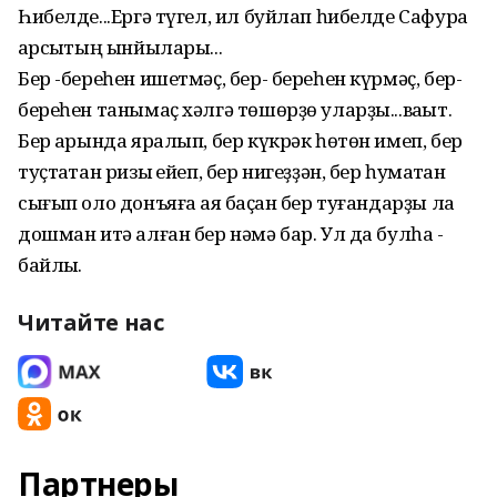
Һибелде...Ергә түгел, ил буйлап һибелде Сафура
ҡарсыҡтың ынйылары...
Бер -береһен ишетмәҫ, бер- береһен күрмәҫ, бер-
береһен танымаҫ хәлгә төшөрҙө уларҙы...ваҡыт.
Бер ҡарында яралып, бер күкрәк һөтөн имеп, бер
туҫтаҡтан ризыҡ ейеп, бер нигеҙҙән, бер һуҡмаҡтан
сығып оло донъяға аяҡ баҫҡан бер туғандарҙы ла
дошман итә алған бер нәмә бар. Ул да булһа -
байлыҡ.
Читайте нас
Партнеры