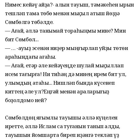
Нимес кейәү ҡайҙа?- ҡалын тауыш, тәмәкеһен ҡырын
тешләп тамаҡ төбө менән мыҫҡыл ҡатыш йөҙҙә
Сөмбөлгә төбәлде.
— Ағай, әллә танымай тораһыңмы мине? Мин
бит Сөмбөл...
— … -ауыҙ эсенән ниҙер мыңғырлап ҡуйҙы төтөн
араһындағы ағаһы.
— Ағай, етәр әле кейәүеңде шулай мыҫҡыллап
исем тағырға! Ни тиһәң дә минең ирем бит ул,
улымдың атаһы... Нишләп бында күсенеп
киттең әле ул?Еңгәй менән араларығыҙ
боҙолдомо ней?
Сөмбөлдөң яғымлы тауышы әллә күңелен
иретте, әллә Ислам саҡ туғанын танып ҡалды,
тауышын йомшарта биреп иҙәнгә текләп үҙ