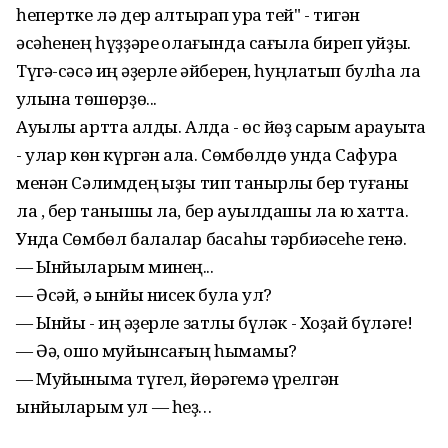
һепертке лә дер ҡалтырап ҡурҡа тей" - тигән
әсәһенең һүҙҙәре ҡолағында сағыла биреп ҡуйҙы.
Түгә-сәсә иң ҡәҙерле әйберен, һуңлатып булһа ла
ҡулына төшөрҙө...
Ауылы артта ҡалды. Алда - өс йөҙ саҡрым арауыҡта
- улар көн күргән ҡала. Сөмбөлдө унда Сафура
менән Сәлимдең ҡыҙы тип танырлыҡ бер туғаны
ла , бер танышы ла, бер ауылдашы ла юҡ хатта.
Унда Сөмбөл балалар баҡсаһы тәрбиәсеһе генә.
— Ынйыларым минең...
— Әсәй, ә ынйы нисек була ул?
— Ынйы - иң ҡәҙерле затлы бүләк - Хоҙай бүләге!
— Әә, ошо муйынсағың һымаҡмы?
— Муйыныма түгел, йөрәгемә үрелгән
ынйыларым ул — һеҙ…