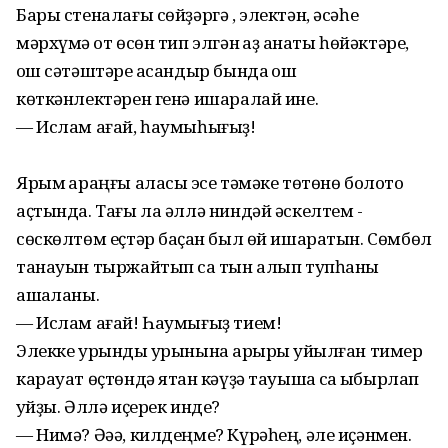
Бары стеналағы сөйҙәргә , электән, әсәһе
мәрхүмә ҡот өсөн тип элгән ҡаҙ ҡанаты һөйәктәре,
ҡош сәтәштәре ҡасандыр бында ҡош
көткәнлектәрен генә ишаралай ине.
— Ислам ағай, һаумыһығыҙ!
Ярым ҡараңғы аласыҡ эсе тәмәке төтөнө болото
аҫтында. Тағы ла әллә ниндәй әскелтем -
сөскөлтөм еҫтәр баҫҡан был өй ишаратын. Сөмбөл
танауын тыржайтып саҡ тын алып тупһаны
ашаҡланы.
— Ислам ағай! Һаумығыҙ тием!
Элекке урындыҡ урынына арҡыры ҡуйылған тимер
карауат өҫтөндә ятҡан кәүҙә тауышҡа саҡ ҡыбырлап
ҡуйҙы. Әллә иҫерек инде?
— Нимә? Әәә, килдеңме? Күрәһең, әле иҫәнмен.