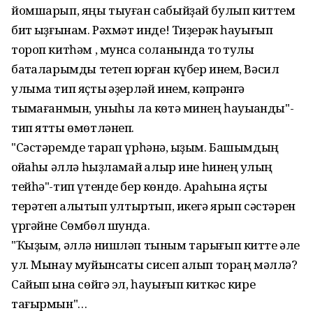
йомшарып, яңы тыуған сабыйҙай булып киттем
бит ҡыҙғынам. Рәхмәт инде! Тиҙерәк һауығып
тороп китһәм , мунса соланында тоҡ тулы
баҡталарымды тетеп юрған күбер инем, Вәсил
улыма тип яҫтыҡ әҙерләй инем, кәпрәнгә
тыҡмағанмын, уныһы ла көтә минең һауыҡҡанды"-
тип ятты өмөтләнеп.
"Сәстәремде тарап үрһәнә, ҡыҙым. Башымдың
ҡойҡаһы әллә һыҙламай ҡалыр ине һинең ҡулың
тейһә"-тип үтенде бер көндө. Арҡаһына яҫтыҡ
терәтеп ҡалҡытып ултыртып, икегә ярып сәстәрен
үргәйне Сөмбөл шунда.
"Ҡыҙым, әллә нишләп тыным тарығып китте әле
ул. Мынау муйынсаҡты сисеп алып тораң мәллә?
Сайып ҡына сөйгә эл, һауығып киткәс кире
тағырмын"…