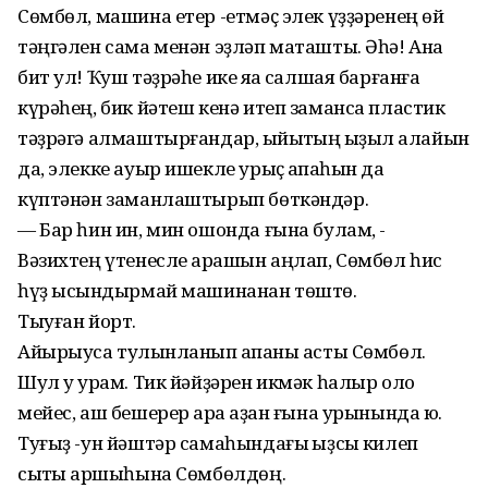
Сөмбөл, машина етер -етмәҫ элек үҙҙәренең өй
тәңгәлен сама менән эҙләп маташты. Әһә! Ана
бит ул! Ҡуш тәҙрәһе ике яҡҡа салшая барғанға
күрәһең, бик йәтеш кенә итеп заманса пластик
тәҙрәгә алмаштырғандар, ҡыйыҡтың ҡыҙыл ҡалайын
да, элекке ауыр ишекле урыҫ ҡапҡаһын да
күптәнән заманлаштырып бөткәндәр.
— Бар һин ин, мин ошонда ғына булам, -
Вәзихтең үтенесле ҡарашын аңлап, Сөмбөл һис
һүҙ ысҡындырмай машинанан төштө.
Тыуған йорт.
Айырыуса тулҡынланып ҡапҡаны асты Сөмбөл.
Шул уҡ урам. Тик йәйҙәрен икмәк һалыр оло
мейес, аш бешерер ҡара ҡаҙан ғына урынында юҡ.
Туғыҙ -ун йәштәр самаһындағы ҡыҙсыҡ килеп
сыҡты ҡаршыһына Сөмбөлдөң.