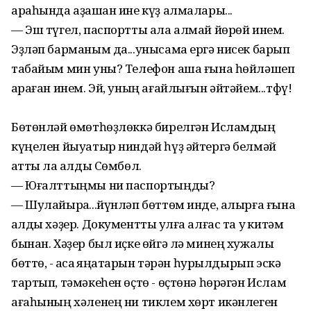
араһында аҙашҡан ине күҙ алмалары...
— Эш түгел, паспортты ала алмай йөрөй инем.
Эҙләп барманым да...унысама ергә нисек барып
табайым мин уны? Телефон аша ғына һөйләшеп
ҡараған инем. Эй, уның ағайлығын әйтәйем...тфү!
Бөтөнләй өмөтһөҙлөккә бирелгән Исламдың
күңелен йыуатыр ниндәй һүҙ әйтергә белмәй
ҡатты ла ҡалды Сөмбөл.
— Юғалттыңмы ни паспортыңды?
— Шулайыраҡ...йүнләп бөттөм инде, алырға ғына
ҡалды хәҙер. Документты ҡулға алғас та уҡ китәм
бынан. Хәҙер был иҫке өйгә лә минең хужалыҡ
бөттө, - ҡаҡсаҡ яңаҡтарын тәрән һурылдырып эскә
тартып, тәмәкеһен өҫтө - өҫтөнә һөрәгән Ислам
ағаһының хәленең ни тиклем хөрт икәнлеген