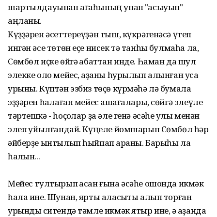
шартылдауынан ағаһының унан "ҡасыуын"
аңланы.
Күҙҙәрен әсеттереүҙән тыш, күкрәгенәсә үтеп
ингән әсе төтөн еҫе нисек тә танһыҡ булмаһа ла,
Сөмбөл иҫке өйгә ҡабаттан инде. Һаман да шул
элекке оло мейес, ҡаҙаны һурылып алынған усаҡ
урыны. Күптән эзбиз төҫө күрмәһә лә бумала
эҙҙәрен һаҡлаған мейес ҡашағалары, сөйгә элеүле
тәртешкә - һоҫҡолар ҙа әле генә әсәһе ҡулы менән
элеп ҡуйылғандай. Күңеле йомшарып Сөмбөл һәр
әйберҙе ынтылып һыйпап ҡараны. Барыһы ла
һалҡын...
Мейес тултырып ҡасан ғына әсәһе ошонда икмәк
һала ине. Шунан, ярты аласыҡты алып торған
урындыҡ ситендә тәмле икмәк ятыр ине, ә ҡаҙанда