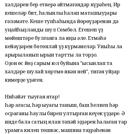
хәлдәрен бер еткерә әйтмәгәндәр күрәһең. Ир
кешеләр бит, һалҡынлыҡ һаҡлап маташыуҙары
ғәләмәте. Кеше тупһаһында йөрөүҙәренән дә
уңайһыҙланды шул Сөмбөл. Етешеп үҙ
мөйөштәре булғанға ла яңы әле. Етмәһә
кейәүҙәрен бөтөнләй үҙ күрмәнеләр. Уныһы ла
арҡырыланып ҡырын тартты ла торҙо.
Оҙон өс йөҙ саҡрым юл буйына "ысынлап та
хәлдәре шулай хөртмө икән ней", тигән уйҙар
кимерҙе үҙәген.
Ниһәйәт тыуған яҡтар!
Һәр ағасы, һәр ҡыуағы таныш, баш һелкеп һәр
осрағаны һаулыҡ биреп ултырған кеүек үҙҙәре. Ә
инде бала саҡтың ялан тәпәй эҙҙәрен һаҡлаған тар
урамға килеп төшкәс, машина тәҙрәһенән