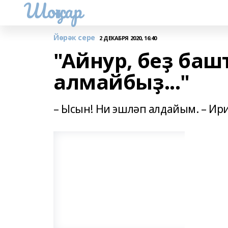
Шоңҡар
Йөрәк сере
2 ДЕКАБРЯ 2020, 16:40
"Айнур, беҙ баш
алмайбыҙ..."
– Ысын! Ни эшләп алдайым. – Ир