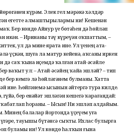
 йөрөгәнен күрәм. Элек гел мәрәкә хәлдәр
гән егетте алмаштырҙылармы ни! Кешенән
аҡ. Бер көндө Айнур үҙе бөтәһен дә һөйләп
ан икән. – Иринаны тәү күреүҙән оҡшаттым, –
ттек, ул да мине ярата ине. Ул үҙенең ата-
әлә үҫкән, шуға ла матур кейенә, аҡсаны иркен
ин дә саҡ ҡына иҫемдә ҡалған атай-әсәйле
ер ваҡыт ул: – Атай-әсәйең ҡайҙа эшләй? – тип
е бер кемгә лә һөйләгәнем булманы. Хатта
мәй ине. Һөйгәнемә ысынын әйтергә тура килде.
 гүйә, бер енәйәт эшләгән кешегә ҡарағандай:
ҡабатлап һораны. – Ысын! Ни эшләп алдайым.
м. Минең балалар йортонда үҫеүем уға
үҙгәрҙе, тауышы бүтәнсә сыҡты. Ихлас булырға
оп буламы ни! Ул көндө һалҡын ғына