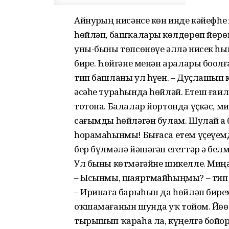
Айнурҙың нисәнсе көн инде кәйефһеҙ
һөйләп, башҡаларҙы көлдөрөп йөрө
уны-быны төпсөнөүе әллә нисек һым
бирҙе. Һөйгәне менән аралары боҙолғ
тип башланы ул һүҙен. – Дуҫлашып ки
әсәһе тураһында һөйләй. Етеш ғаил
тотона. Балалар йортонда үҫкәс, м
сағымды һөйләгән булам. Шулай ҙа б
һорамаһынмы! Бығаса етем үҫеүемд
бер бүлмәлә йәшәгән егеттәр ҙә бел
Ул быны көтмәгәйне шикелле. Миңә,
– Ысынмы, шаяртмайһыңмы? – тип 
– Иринаға барыһын да һөйләп бирҙе
оҡшамағанын шунда уҡ тойҙом. Йөҙө 
тырышып ҡараһа ла, күңелгә бойор