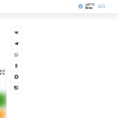
+27 °С
Ясно