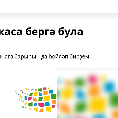
ҡаса бергә була
инаға барыһын да һөйләп бирҙем.