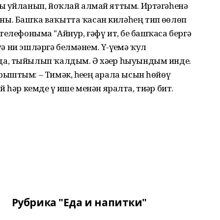
ы уйланып, йоҡлай алмай яттым. Иртәгәһенә
ы. Башҡа ваҡытта ҡасан киләһең тип өҙөлөп
с телефоныма "Айнур, ғәфү ит, беҙ башҡаса бергә
ҙә ни эшләргә белмәнем. Үҙ-үҙемә ҡул
а, тыйылып ҡалдым. Ә хәҙер һыуындым инде.
штым: – Тимәк, һеҙҙең арала ысын һөйөү
ай һәр кемде үҙ ише менән яралта, тиҙәр бит.
Рубрика "Еда и напитки"