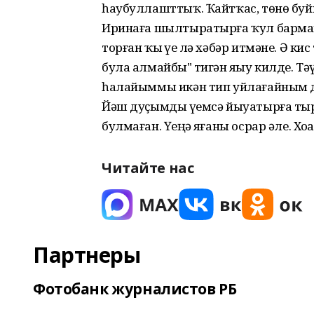
һаубуллашттыҡ. Ҡайтҡас, төнө буй
Иринаға шылтыратырға ҡул барман
торған ҡыҙ үҙе лә хәбәр итмәне. Ә ки
була алмайбыҙ" тигән яҙыу килде. Тәү
һалайыммы икән тип уйлағайным д
Йәш дуҫымды үҙемсә йыуатырға тыры
булмаған. Үҙеңә яҙғаны осрар әле. Хоҙ
Читайте нас
Партнеры
Фотобанк журналистов РБ