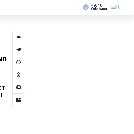
+20 °С
Облачно
ып
әт
ин