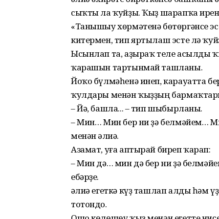
сыҡты ла ҡуйҙы. Ҡыҙ шарапҡа иренд
«Танышыу хөрмәтенә бөтөргәнсе эсә
китермен, тип яртылаш эсте лә ҡуй
Ысынлап та, аҙыраҡ теле асылды ҡ
ҡарашын тартынмай ташланы.
Йоҡо бүлмәһенә инеп, карауатта б
ҡулдары менән ҡыҙҙың бармаҡтар
– Йә, башла... – тип шыбырланы.
– Мин… Мин бер ни ҙә белмәйем… М
менән Ғәлиә.
Азамат, уға аптырай биреп ҡарап:
– Мин дә… мин дә бер ни ҙә белмәй
ебәрҙе.
Ғәлиә егеткә күҙ ташлап алды һәм 
тотондо.
Ошо көлөшөү ҡыҙ менән егетте нис