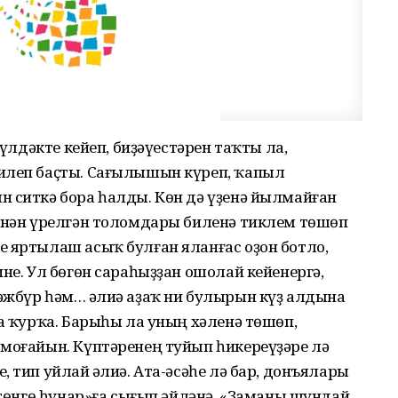
күлдәкте кейеп, биҙәүестәрен таҡты ла,
илеп баҫты. Сағылышын күреп, ҡапыл
 ситкә бора һалды. Көн дә үҙенә йылмай­ған
кенән үрелгән толомдары биленә тиклем төшөп
е яртылаш асыҡ булған яланғас оҙон ботло,
не. Ул бөгөн сараһыҙҙан ошолай кейенергә,
әжбүр һәм… Ғәлиә аҙаҡ ни булырын күҙ алдына
ла ҡурҡа. Барыһы ла уның хәленә төшөп,
 моғайын. Күптәренең туйып һикереүҙәре лә
 тип уйлай Ғәлиә. Ата-әсәһе лә бар, донъялары
«төнгө һунар»ға сығып әйләнә. «Заманы шундай.