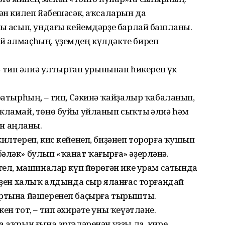
нән килеп йәбешәсәк, аҡсаларын да
ҙы асып, ундағы кейемдәрҙе барлай башланы.
й алмаҫһың, үҙемдең күлдәкте биреп
– тип Ғәлиә ултырған урынынан һикереп үк
ратыр­һың, – тип, Сәкинә ҡайҙалыр ҡабаланып,
ҡламай, төнө буйы уйланып сыҡты Ғәлиә һәм
н аңланы.
килтереп, кис кейенеп, биҙәнеп торорға ҡушып
әләк» булып «ҡанат ҡағырға» әҙерләнә.
үгел, машиналар күп йөрөгән ике урам сатында
 үҙен халыҡ алдында сыр яланғас торғандай
артына йәшеренеп баҫырға тырышты.
ен тот, – тип әхирәте уны ҡеүәтләне.
а аҡрын ғына эргәләренән уҙҙы ла, кире