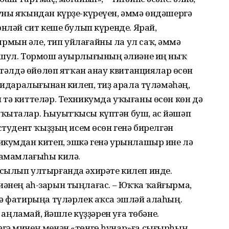
уны яҡындан күрҙе-күреүен, әммә өндәшергә
өнләй сит кеше булып күренде. Ярай,
мын әле, тип уйлағайны ла ул саҡ, әммә
 шул. Тормош ауырлығының Ғәлиәне иң ныҡ
өҫтәлдә өйөлөп ятҡан анау квитанциялар өсөн
ҡ идаралығынан килеп, тиҙ арала түләмәһәң,
 тә киттеләр. Техникумда уҡығаны өсөн көн дә
рҡыталар. Һыуытҡысы күптән буш, ас йәшәп
 студент ҡыҙҙың исем өсөн генә бирелгән
икумдан китеп, эшкә генә урынлашыр ине лә
 тамамлағыһы килә.
сылып ултырғанда әхирәте килеп инде.
Ғәлиәнең аһ-зарын тыңлағас. – Юҡҡа ҡайғырма,
дә фатирыңа түләрлек аҡса эшләй алаһың.
н аңламай, йәшле күҙҙәрен уға төбәне.
гә минең менән «төнгө һунар»ға сығырһың.