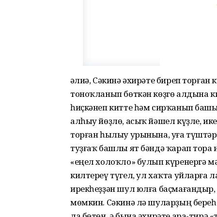
Ғәлиә, Сәкинә әхирәте биреп торған 
тоноҡланып бөткән көҙгө алдына к
һиҫкәнеп китте һәм сирҡанып башын
алһыу йөҙлө, асыҡ йәшел күҙле, и
торған һылыу урынына, уға түштәр
туҙғаҡ башлы ят бәндә ҡарап тора и
«еңел холоҡло» булып күренергә м
килтереү түгел, ул хаҡта уйларға 
ирекһеҙҙән шул юлға баҫмағандыр,
мөмкин. Сәкинә лә шуларҙың береһе,
ла бөтөн, ә бына әхирәте ара-тирә 