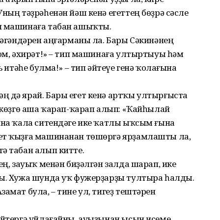
Уның тәҙрәһенән йәш кенә егеттең бөҙрә сәсле
п машинаға табан ашыҡты.
йләгәндәрен аңғарманы ла. Бары Сәкинәнең
гом, әхирәт!» – тип машинаға ултыртыуы һәм
ь итәһе булма!» – тип әйтеүе генә ҡолағына
ң дә ярай. Бары егет кенә артҡы ултырғыста
а көҙгө аша ҡарап-ҡарап алып: «Ҡайһылай
ина ҡала ситендәге ике ҡатлы ыҡсым ғына
гет ҡыҙға машинанан төшөргә ярҙамлашты ла,
ә табан алып китте.
ең, зауыҡ менән биҙәлгән залда шарап, ике
ны. Хужа шунда уҡ фужерҙарҙы тултыра һалды.
амат була, – тине ул, тигеҙ тештәрен
әйтергә уйлағайны, ауыҙынан ысын исеме