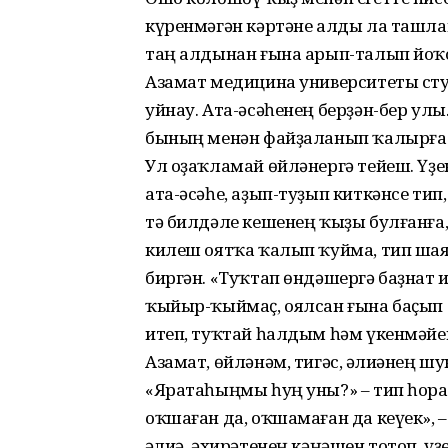
күренмәгән кәртәне алды ла ташла
таң алдынан ғына арып-талып йоҡ
Азамат медицина университеты сту
уйнау. Ата-әсәһенең берҙән-бер улы
бының менән файҙаланып ҡалырға бу
Ул оҙаҡламай өйләнергә тейеш. Үҙе
ата-әсәһе, аҙып-туҙып киткәнсе ти
тә билдәле кешенең ҡыҙы булғанға, 
килеш оятҡа ҡалып ҡуйма, тип шая
биргән. «Туҡтап өндәшергә баҙнат 
ҡыйыр-ҡыймаҫ, оялсан ғына баҫып 
итеп, туҡтай һалдым һәм үкенмәйем 
Азамат, өйләнәм, тигәс, Ғәлиәнең 
«Яратаһыңмы һуң уны?» – тип һоран
оҡшаған да, оҡшамаған да кеүек», –
Ғәлиә, әхирәтенең кәңәшен тотоп, ү