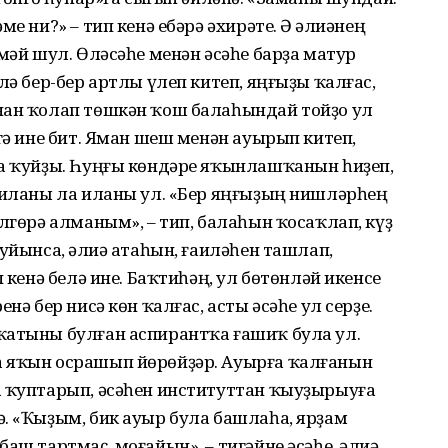
е ни?» – тип кенә ебәрә әхирәте. Ә Ғәлиәнең
мәй шул. Өләсәһе менән әсәһе барҙа матур
лә бер-бер артлы үлеп китеп, яңғыҙы ҡалғас,
нан ҡолап төшкән ҡош балаһындай тойҙо ул
гә ине бит. Яман шеш менән ауырып китеп,
ла ҡуйҙы. Һуңғы көндәре яҡынлашҡанын һиҙеп,
, иланы ла иланы ул. «Бер яңғыҙың нишләрһең
өлгөрә алманым», – тип, балаһын ҡосаҡлап, күҙ
уйынса, Ғәлиә атаһын, ғаиләһен ташлап,
 кенә белә ине. Баҡтиһәң, ул бөтөнләй икенсе
нә бер нисә көн ҡалғас, асты әсәһе ул серҙе.
ҡатыны булған аспирантҡа ғашиҡ була ул.
а яҡын осрашып йөрөйҙәр. Ауырға ҡалғанын
а ҡуптарып, әсәһен институттан ҡыуҙырыуға
. «Ҡыҙым, бик ауыр була башлаһа, ярҙам
аш тартмаҫ, моғайын», – тигәйне әсәһе. Ғәлиә,