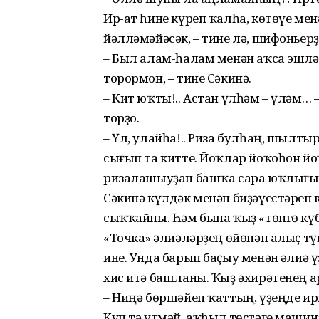
Ир-ат һине күреп ҡалһа, көтөүе ме
йәлләмәйәсәк, – тине лә, шифоньер
– Был алам-һалам менән аҡса эшлә
торормон, – тине Сәкинә.
– Кит юҡты!.. Астан үлһәм – үләм… 
торҙо.
– Үл, улайһа!.. Риза булһаң, шылты
сығып та китте. Йоҡлар йоҡоһон йо
ризалашыуҙан башҡа сара юҡлығы
Сәкинә күлдәк менән биҙәүестәрен 
сыҡҡайны. Һәм бына ҡыҙ «төнгө күб
«Точка» Ғәлиәләрҙең өйөнән алыҫ т
ине. Унда барып баҫыу менән Ғәлиә
хис итә башланы. Ҡыҙ әхирәтенең 
– Ниңә бөршәйеп ҡаттың, үҙеңде ирк
Күп тә үтмәй, аҡһыл төҫтәге машин