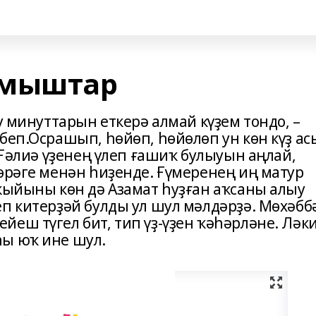
ҙмыштар
у минуттарын еткерә алмай күҙем тондо, –
беп.Осрашып, һөйөп, һөйөлөп ун көн күҙ ас
. Ғәлиә үҙенең үлеп ғашиҡ булыуын аңлай,
өрәге менән һиҙенде. Ғүмеренең иң матур
 ҡыйыны көн дә Азамат һуҙған аҡсаны алыу
п китер­ҙәй булды ул шул мәлдәрҙә. Мөхәбб
еш түгел бит, тип үҙ-үҙен ҡәһәрләне. Ләк
һы юҡ ине шул.