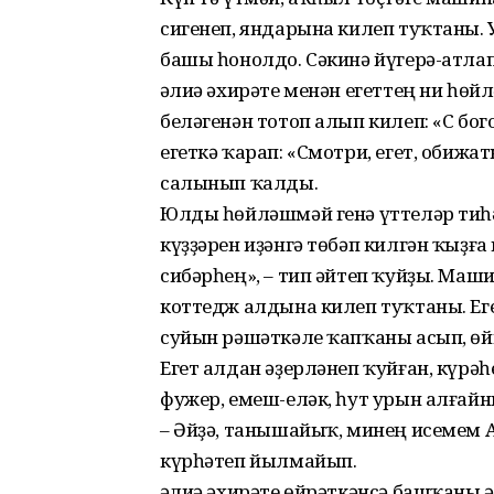
сигенеп, яндарына килеп туҡтаны. 
башы һонолдо. Сәкинә йүгерә-атла
Ғәлиә әхирәте менән егеттең ни һө
беләгенән тотоп алып килеп: «С бо
егеткә ҡарап: «Смотри, егет, обижат
салынып ҡалды.
Юлды һөйләшмәй генә үттеләр тиһә
күҙҙәрен иҙәнгә төбәп килгән ҡыҙғ
сибәрһең», – тип әйтеп ҡуйҙы. Маш
коттедж алдына килеп туҡтаны. Е
суйын рәшәткәле ҡапҡаны асып, өйг
Егет алдан әҙерләнеп ҡуйған, күрәһ
фужер, емеш-еләк, һут урын алғай
– Әйҙә, танышайыҡ, минең исемем Аз
күрһәтеп йылмайып.
Ғәлиә әхирәте өйрәткәнсә башҡаны 