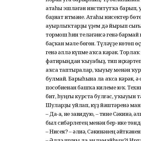
атаһы эшләгән институтҡа барып, 
баҙнат итмәне. Атаһы нисектер бөт
ауырлыҡтарҙы үҙем дә йырып сығыр
тормош һин теләгәнсә генә бармай
баҫҡан мәле бөгөн. Түләүҙе көтөп 
генә әллә күпме аҡса кәрәк. Торла
фатирыңдан ҡыуабыҙ, тип иҫкәртеп
аҡса таптыралар, ҡыуыу менән ҡу
булмай. Барыһына ла аҡса кәрәк, ә
пособиенан башҡа килеме юҡ. Техн
бит, һуңғы курста булғас, уҡыуын
Шуларҙы уйлап, күҙ йәштәренә ман
– Да-а, не завидую, – тине Сәкинә, 
был сибәрлегең менән бер-ике төн
– Нисек? – Ғәлиә, Сәкинәнең әйткәне
– Әллә шуны ла аңламайһың?! Иртә