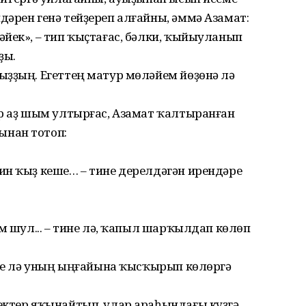
әрен генә тейҙереп алғайны, әммә Азамат:
йек», – тип ҡыҫтағас, бәлки, ҡыйыуланып
ҙы.
ыҙҙың. Егеттең матур мөләйем йөҙөнә лә
ер аҙ шым ултырғас, Азамат ҡалтыранған
ынан тотоп:
ин ҡыҙ кеше… – тине дерелдәгән ирендәре
ем шул... – тине лә, ҡапыл шарҡылдап көлөп
үҙе лә уның ыңғайына ҡысҡырып көлөргә
ектер яҡынайтып, улар араһындағы күҙгә