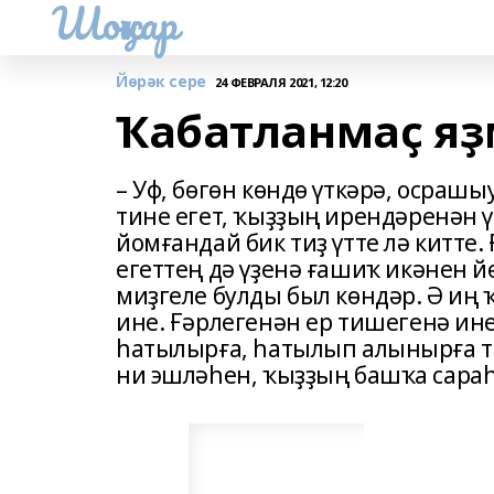
Шоңҡар
Йөрәк сере
24 ФЕВРАЛЯ 2021, 12:20
Ҡабатланмаҫ я
– Уф, бөгөн көндө үткәрә, осрашы
тине егет, ҡыҙҙың ирендәренән ү
йомғандай бик тиҙ үтте лә китте
егеттең дә үҙенә ғашиҡ икәнен й
миҙгеле булды был көндәр. Ә иң
ине. Ғәрлегенән ер тишегенә ине
һатылырға, һатылып алынырға тей
ни эшләһен, ҡыҙҙың башҡа сара