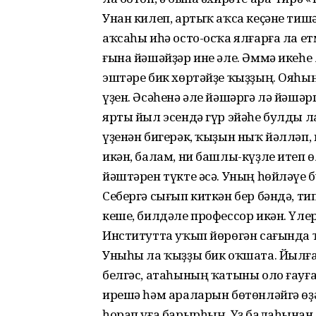
Унан килеп, артыҡ аҡса кеҫәне тишәм
аҡсаһы иһә осто-осҡа ялғарға ла ет
ғына йәшәйҙәр ине әле. Әммә икеһе 
эштәре бик хөртәйҙе ҡыҙҙың. Ояһы
үҙен. Әсәһенә әле йәшәргә лә йәшәр
ярты йыл эсендә гүр эйәһе булды 
үҙенән бигерәк, ҡыҙын ныҡ йәлләп
икән, балам, ни башлы-күҙле итеп 
йәштәрен түкте әсә. Уның һөйләүе б
Себергә сығып киткән бер бәндә, тип
кеше, билдәле профессор икән. Үлере
Институтта уҡып йөрөгән сағында 
Уныһы ла ҡыҙҙы бик оҡшата. Йылғ
белгәс, атаһының ҡатыны оло ғауғ
ирешә һәм араларын бөтөнләйгә өҙә
һорап уға барырһың. Үҙ балаһынан б