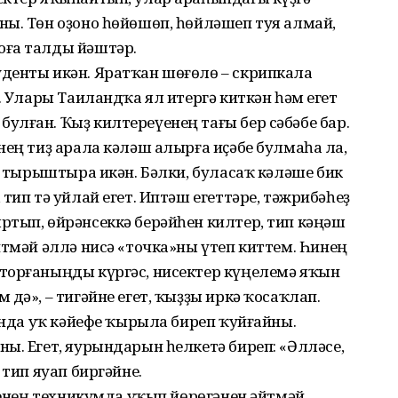
ны. Төн оҙоно һөйөшөп, һөйләшеп туя алмай,
оға талды йәштәр.
денты икән. Яратҡан шөғөлө – скрипкала
. Улары Таиландҡа ял итергә киткән һәм егет
лған. Ҡыҙ килтереүенең тағы бер сәбәбе бар.
нең тиҙ арала кәләш алырға иҫәбе булмаһа ла,
п, тырыштыра икән. Бәлки, буласаҡ кәләше бик
тип тә уйлай егет. Иптәш егеттәре, тәжрибәһеҙ
ртып, өйрәнсеккә берәйһен килтер, тип кәңәш
итмәй әллә нисә «точка»ны үтеп киттем. Һинең
торғаныңды күргәс, нисектер күңелемә яҡын
дә», – тигәйне егет, ҡыҙҙы иркә ҡосаҡлап.
шунда уҡ кәйефе ҡырыла биреп ҡуйғайны.
ы. Егет, яурындарын һелкетә биреп: «Әлләсе,
 тип яуап биргәйне.
ҙенең техникумда уҡып йөрөгәнен әйтмәй,