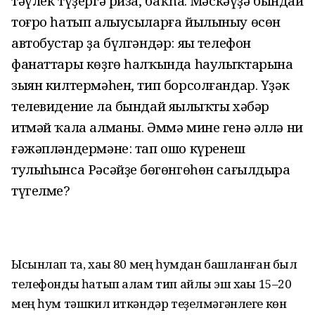
тәүлек түҙергә риза, баҡһаң. Мәскәүҙә бындай
тоғро һатып алыусыларға йылыныу өсөн
автобустар ҙа бүлгәндәр: яңы телефон
фанаттары көҙгө һалҡында һаулыҡтарына
зыян килтермәһен, тип борсолғандар. Үҙәк
телевидение ла бындай яңылыҡты хәбәр
итмәй ҡала алманы. Әммә мине генә әллә ни
ғәжәпләндермәне: тап ошо күренеш
тулыһынса Рәсәйҙең бөгөнгөһөн сағылдыра
түгелме?
Ысынлап та, хаҡы 80 мең һумдан башланған был
телефонды һатып алам тип айлыҡ эш хаҡы 15–20
мең һум тәшкил иткәндәр теҙелмәгәнлеге көн