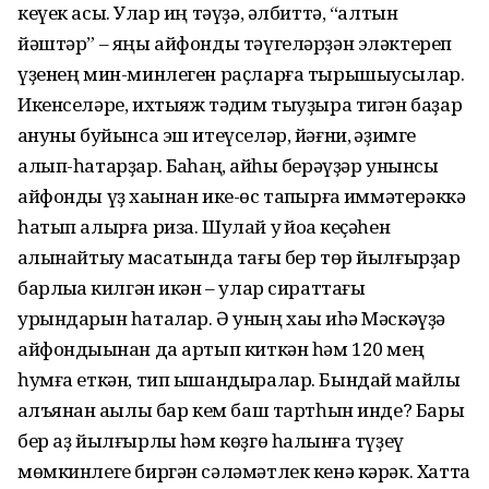
кеүек асыҡ. Улар иң тәүҙә, әлбиттә, “алтын
йәштәр” – яңы айфонды тәүгеләрҙән эләктереп
үҙенең мин-минлеген раҫларға тырышыусылар.
Икенселәре, ихтыяж тәҡдим тыуҙыра тигән баҙар
ҡануны буйынса эш итеүселәр, йәғни, ҡәҙимге
алып-һатарҙар. Баҡһаң, ҡайһы берәүҙәр унынсы
айфонды үҙ хаҡынан ике-өс тапҡырға ҡиммәтерәккә
һатып алырға риза. Шулай уҡ йоҡа кеҫәһен
ҡалынайтыу маҡсатында тағы бер төр йылғырҙар
барлыҡҡа килгән икән – улар сираттағы
урындарын һаталар. Ә уның хаҡы иһә Мәскәүҙә
айфондыҡынан да артып киткән һәм 120 мең
һумға еткән, тип ышандыралар. Бындай майлы
ҡалъянан аҡылы бар кем баш тартһын инде? Бары
бер аҙ йылғырлыҡ һәм көҙгө һалҡынға түҙеү
мөмкинлеге биргән сәләмәтлек кенә кәрәк. Хатта