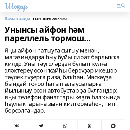
Шоңҡар
Заман заңы
1 СЕНТЯБРЯ 2017, 10:53
Унынсы айфон һәм
пареллель тормош...
Яңы айфон һатыуға сығыу менән,
магазиндарҙа һыу буйы сират барлыҡҡа
килде. Уны тәүгеләрҙән булып ҡулға
эләктереү өсөн ҡайһы берәүҙәр икешәр
тәүлек түҙергә риза, баҡһаң. Мәскәүҙә
бындай тоғро һатып алыусыларға
йылыныу өсөн автобустар ҙа бүлгәндәр:
яңы телефон фанаттары көҙгө һалҡында
һаулыҡтарына зыян килтермәһен, тип
борсолғандар.