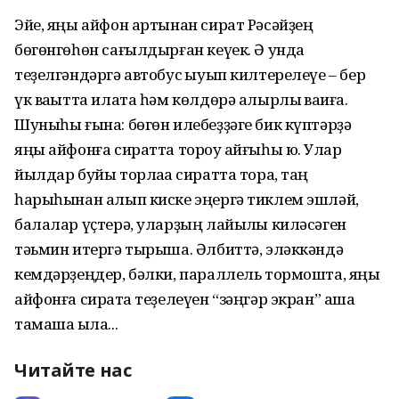
Эйе, яңы айфон артынан сират Рәсәйҙең
бөгөнгөһөн сағылдырған кеүек. Ә унда
теҙелгәндәргә автобус ҡыуып килтерелеүе – бер
үк ваҡытта илата һәм көлдөрә алырлыҡ ваҡиға.
Шуныһы ғына: бөгөн илебеҙҙәге бик күптәрҙә
яңы айфонға сиратта тороу ҡайғыһы юҡ. Улар
йылдар буйы торлаҡҡа сиратта тора, таң
һарыһынан алып киске эңергә тиклем эшләй,
балалар үҫтерә, уларҙың лайыҡлы киләсәген
тәьмин итергә тырыша. Әлбиттә, эләккәндә
кемдәрҙеңдер, бәлки, параллель тормошта, яңы
айфонға сиратҡа теҙелеүен “зәңгәр экран” аша
тамаша ҡыла...
Читайте нас