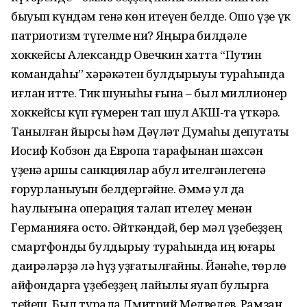
быуып күндәм генә көн итеүен белде. Ошо үҙе үк
патриотизм түгелме ни? Яңыраҡ билдәле
хоккейсы Александр Овечкин хатта “Путин
командаһы” хәрәкәтен булдырыуы тураһында
иғлан итте. Тик шуныһы ғына – был миллионер
хоккейсы күп ғүмерен тап шул АҠШ-та үткәрә.
Танылған йырсы һәм Дәүләт Думаһы депутаты
Иосиф Кобзон да Европа тарафынан шәхсән
үҙенә ҡаршы санкциялар ҡабул ителгәнлегенә
ғорурланыуын белдергәйне. Әммә ул да
һаулығына операция талап ителеү менән
Германияға осто. Әйткәндәй, бер мәл үҙебеҙҙең
смартфонды булдырыу тураһында иң юғары
даирәләрҙә лә һүҙ ҡуҙғатылғайны. Йәнәһе, төрлө
айфондарға үҙебеҙҙең лайыҡлы яуап булырға
тейеш. Был турала Дмитрий Медведев, Рамзан