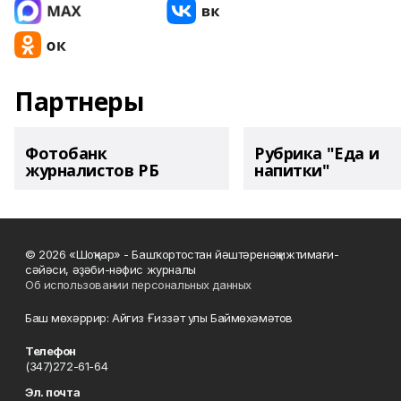
Партнеры
Фотобанк
Рубрика "Еда и
журналистов РБ
напитки"
© 2026 «Шоңҡар» - Башҡортостан йәштәренәң ижтимағи-
сәйәси, әҙәби-нәфис журналы
Об использовании персональных данных
Баш мөхәррир: Айгиз Ғиззәт улы Баймөхәмәтов
Телефон
(347)272-61-64
Эл. почта