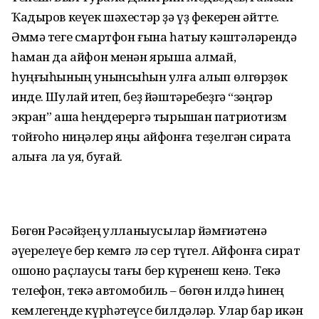
Ҡадыров кеүек шәхестәр ҙә үҙ фекерен әйтте.
Әммә теге смартфон ғына һатыу кәштәләрендә
һаман да айфон менән ярыша алмай,
һуңғыһының унынсыһын ҡулға алып өлгөрҙөк
инде. Шулай итеп, беҙ йәштәребеҙгә “зәңгәр
экран” аша һеңдерергә тырышҡан патриотизм
тойғоһо ниңәлер яңы айфонға теҙелгән сиратҡа
ҡаҡлыға ла ҡуя, буғай.
Бөгөн Рәсәйҙең ҡулланыусылар йәмғиәтенә
әүерелеүе бер кемгә лә сер түгел. Айфонға сират
ошоно раҫлаусы тағы бер күренеш кенә. Текә
телефон, текә автомобиль – бөгөн илдә һинең
кемлегеңде күрһәтеүсе билдәләр. Улар бар икән