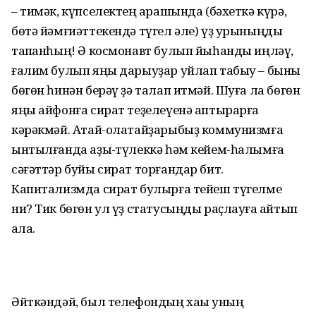
– тимәк, күпселектең ҡарашында (бәхеткә күрә,
бөтә йәмғиәттекендә түгел әле) үҙ урыныңды
тапҡанһың! Ә космонавт булып йыһанды иңләү,
ғалим булып яңы дарыуҙар уйлап табыу – быны
бөгөн һинән берәү ҙә талап итмәй. Шуға ла бөгөн
яңы айфонға сират теҙелеүенә аптырарға
кәрәкмәй. Атай-олатайҙарыбыҙ коммунизмға
ынтылғанда аҙыҡ-түлеккә һәм кейем-һалымға
сәғәттәр буйы сират торғандар бит.
Капитализмда сират булырға тейеш түгелме
ни? Тик бөгөн ул үҙ статусыңды раҫлауға ҡайтып
ҡала.
Әйткәндәй, был телефондың хаҡы уның