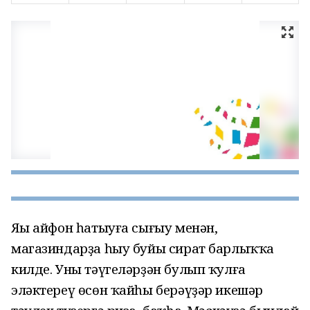
Яңы айфон һатыуға сығыу менән,
магазиндарҙа һыу буйы сират барлыҡҡа
килде. Уны тәүгеләрҙән булып ҡулға
эләктереү өсөн ҡайһы берәүҙәр икешәр