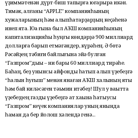
үҙҡиммәтенән дүрт-биш тапҡырға юғарыраҡ икән.
Тимәк, ҡалғаны “APPLE” компанияһының
хужаларының һәм алыпһатарҙарҙың кеҫәһенә
инеп ята. Юҡҡа ғына был АҠШ компанияһының
капитализацияһы һуңғы көндәрҙә 900 миллиард
долларға барып етмәгәндер, күрәһең. Ә бөтә
Рәсәйҙең тәбиғи байлығына эйә булған
“Газпром”дыҡы – ни бары 60 миллиард тирәһе.
Баҡһаң, беҙ унынсы айфонды һатып алып үҙебеҙгә
“һалҡын һуғыш” менән янаған АҠШ халҡының яҡты
һәм бай киләсәген тәьмин итәбеҙ! Шул уҡ ваҡытта
үҙебеҙҙең газды үҙебеҙгә ат хаҡына һатыусы
“Газпром” кеүек компаниялар уның янында
һаман да бер йолҡош хәлендә генә...