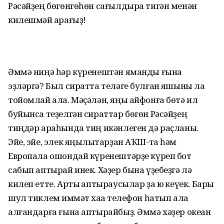
Рәсәйҙең бөгөнгөһөн сағылдыра тигән менән
килешмәй ҡарағыҙ!
Әммә ниңә һәр күренештән яманды ғына
эҙләргә? Был сиратта теләге булған яҡшыны ла
тойомлай ала. Мәҫәлән, яңы айфонға бөтә ил
буйынса теҙелгән сираттар бөгөн Рәсәйҙең
тиңдәр араһында тиң икәнлеген дә раҫланы.
Эйе, эйе, элек яңылыҡтарҙан АҠШ-та һәм
Европала ошондай күренештәрҙе күреп бот
сабып аптырай инек. Хәҙер бына үҙебеҙгә лә
килеп етте. Артыҡ аптыраусылар ҙа юҡ кеүек. Бары
шул тиклем ҡиммәт хаҡҡа телефон һатып ала
алғандарға ғына аптырайбыҙ. Әммә хәҙер океан