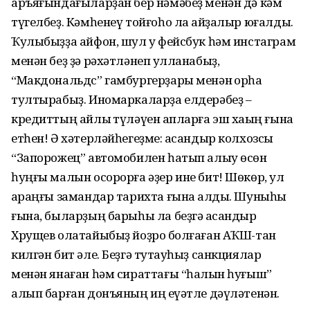
аръяғындағыларҙан бер нәмәбеҙ менән дә кәм
түгелбеҙ. Кәмһенеү тойғоһо ла ҡайҙалыр юғалды.
Ҡулыбыҙҙа айфон, шул уҡ фейсбук һәм инстаграм
менән беҙ ҙә рәхәтләнеп ҡулланабыҙ,
“Макдональдс” гамбургерҙары менән ҡорһаҡ
тултырабыҙ. Иномаркаларҙа елдерәбеҙ –
кредиттың айлыҡ түләүен ҡапларға эш хаҡың ғына
етһен! Ә хәтерләйһегеҙме: ҡасандыр колхозсы
“Запорожец” автомобилен һатып алыу өсөн
һуңғы малын осорорға әҙер ине бит! Шөкөр, ул
ҡараңғы замандар тарихта ғына ҡалды. Шуныһы
ғына, быларҙың барыһы ла беҙгә ҡасандыр
Хрущев олатайыбыҙ йоҙроҡ болғаған АҠШ-тан
килгән бит әле. Беҙгә туҡтауһыҙ санкциялар
менән янаған һәм сираттағы “һалҡын һуғыш”
алып барған донъяның иң ҡеүәтле дәүләтенән.