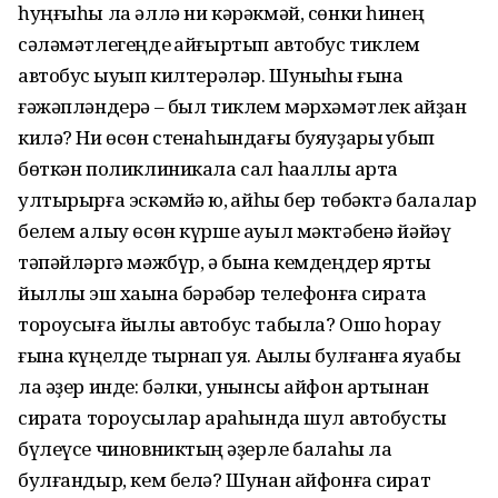
һуңғыһы ла әллә ни кәрәкмәй, сөнки һинең
сәләмәтлегеңде ҡайғыртып автобус тиклем
автобус ҡыуып килтерәләр. Шуныһы ғына
ғәжәпләндерә – был тиклем мәрхәмәтлек ҡайҙан
килә? Ни өсөн стенаһындағы буяуҙары ҡубып
бөткән поликлиникала сал һаҡаллы ҡартҡа
ултырырға эскәмйә юҡ, ҡайһы бер төбәктә балалар
белем алыу өсөн күрше ауыл мәктәбенә йәйәү
тәпәйләргә мәжбүр, ә бына кемдеңдер ярты
йыллыҡ эш хаҡына бәрәбәр телефонға сиратҡа
тороусыға йылы автобус табыла? Ошо һорау
ғына күңелде тырнап ҡуя. Аҡылы булғанға яуабы
ла әҙер инде: бәлки, унынсы айфон артынан
сиратҡа тороусылар араһында шул автобусты
бүлеүсе чиновниктың ҡәҙерле балаһы ла
булғандыр, кем белә? Шунан айфонға сират