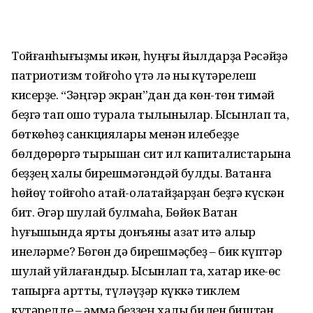
Тойғанһығыҙмы икән, һуңғы йылдарҙа Рәсәйҙә
патриотизм тойғоһо үтә лә ныҡ күтәрелеш
кисерҙе. “Зәңгәр экран”дан да көн-төн тимәй
беҙгә тап ошо турала тылҡынылар. Ысынлап та,
бөткөһөҙ санкциялары менән илебеҙҙе
бөлдөрөргә тырышҡан сит ил капиталистарына
беҙҙең халыҡ бирешмәгәндәй булды. Ватанға
һөйөү тойғоһо атай-олатайҙарҙан беҙгә күскән
бит. Әгәр шулай булмаһа, Бөйөк Ватан
һуғышында ярты донъяны азат итә алыр
инеләрме? Бөгөн дә бирешмәҫбеҙ – бик күптәр
шулай уйлағандыр. Ысынлап та, хаҡтар ике-өс
тапҡырға артты, түләүҙәр күккә тиклем
күтәрелде – әммә беҙҙең халыҡ билен биштән