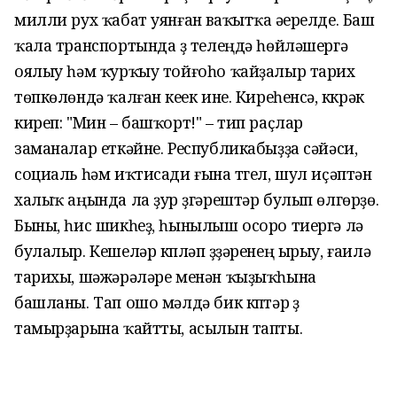
милли рух ҡабат уянған ваҡытҡа әүерелде. Баш
ҡала транспортында үҙ телеңдә һөйләшергә
оялыу һәм ҡурҡыу тойғоһо ҡайҙалыр тарих
төпкөлөндә ҡалған кеүек ине. Киреһенсә, күкрәк
киреп: "Мин – башҡорт!" – тип раҫлар
заманалар еткәйне. Республикабыҙҙа сәйәси,
социаль һәм иҡтисади ғына түгел, шул иҫәптән
халыҡ аңында ла ҙур үҙгәрештәр булып өлгөрҙө.
Быны, һис шикһеҙ, һынылыш осоро тиергә лә
булалыр. Кешеләр күпләп үҙҙәренең ырыу, ғаилә
тарихы, шәжәрәләре менән ҡыҙыҡһына
башланы. Тап ошо мәлдә бик күптәр үҙ
тамырҙарына ҡайтты, асылын тапты.