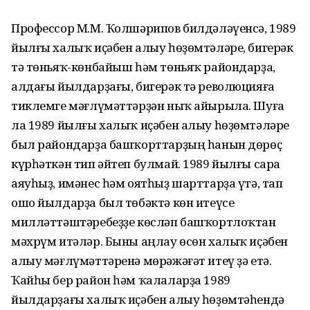
Профессор М.М. Ҡолшәрипов билдәләүенсә, 1989
йылғы халыҡ иҫәбен алыу һөҙөмтәләре, бигерәк
тә төньяҡ-көнбайыш һәм төньяҡ райондарҙа,
алдағы йылдарҙағы, бигерәк тә революцияға
тиклемге мәғлүмәттәрҙән ныҡ айырыла. Шуға
ла 1989 йылғы халыҡ иҫәбен алыу һөҙөмтәләре
был райондарҙа башҡорттарҙың һанын дөрөҫ
күрһәткән тип әйтеп булмай. 1989 йылғы сара
аяуһыҙ, имәнес һәм оятһыҙ шарттарҙа үтә, тап
ошо йылдарҙа был төбәктә көн итеүсе
милләттәштәребеҙҙе көсләп башҡортлоҡтан
мәхрүм итәләр. Быны аңлау өсөн халыҡ иҫәбен
алыу мәғлүмәттәренә мөрәжәғәт итеү ҙә етә.
Ҡайһы бер район һәм ҡалаларҙа 1989
йылдарҙағы халыҡ иҫәбен алыу һөҙөмтәһендә