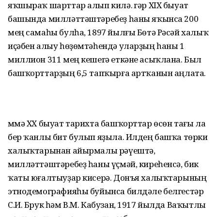
яҡшыраҡ шарттар алып килә. Әгәр XIX быуат
башында милләттәштәребеҙ һаны яҡынса 200
мең самаһы булһа, 1897 йылғы Бөтә Рәсәй халыҡ
иҫәбен алыу һөҙөмтәһендә уларҙың һаны 1
миллион 311 мең кешегә еткәне асыҡлана. Был
башҡорттарҙың 6,5 тапҡырға артҡанын аңлата.
Әммә XX быуат тарихта башҡорттар өсөн тағы ла
бер ҡанлы бит булып яҙыла. Илдең башҡа төрки
халыҡтарынан айырмалы рәүештә,
милләттәштәребеҙ һаны үҫмәй, киреһенсә, бик
ҡаты юғалтыуҙар кисерә. Донъя халыҡтарының
этнодемографияһы буйынса билдәле белгестәр
С.И. Брук һәм В.М. Кабузан, 1917 йылда Ваҡытлы