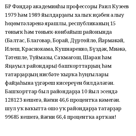
БР Фәндәр академияһы профессоры Раил Кузеев
1979 һәм 1989 йылдарҙағы халыҡ иҫәбен алыу
һөҙөмтәләренә ярашлы, республиканың 15
төньяҡ һәм төньяҡ-көнбайыш районында
(Балтас, Благовар, Борай, Дүртөйлө, Йәрмәкәй,
Илеш, Краснокама, Кушнаренко, Бүздәк, Миәкә,
Тәтешле, Туймазы, Саҡмағош, Шаран һәм
Яңауыл райондары) башҡорттарҙың һәм
татарҙарҙың нисбәте ҡырҡа һуңғылары
файҙаһына үҙгәреш кисереүен билдәләгән.
Башҡорттар был райондарҙа 10 йыл эсендә
128123 кешегә, йәғни 46,6 процентҡа кәмегән. Ә
шул уҡ ваҡытта ошо уҡ райондарҙа татарҙар
99685 кешегә, йәғни 66,4 процентҡа артҡан!