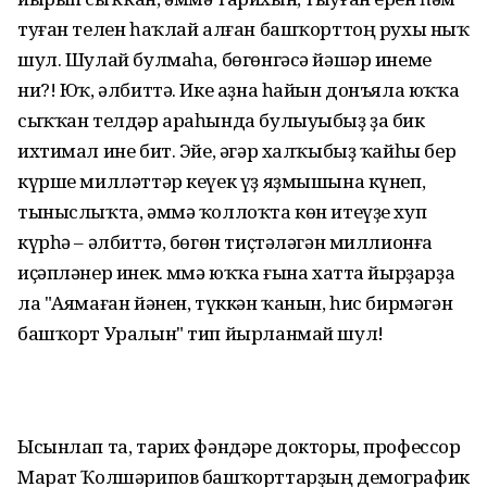
туған телен һаҡлай алған башҡорттоң рухы ныҡ
шул. Шулай булмаһа, бөгөнгәсә йәшәр инеме
ни?! Юҡ, әлбиттә. Ике аҙна һайын донъяла юҡҡа
сыҡҡан телдәр араһында булыуыбыҙ ҙа бик
ихтимал ине бит. Эйе, әгәр халҡыбыҙ ҡайһы бер
күрше милләттәр кеүек үҙ яҙмышына күнеп,
тыныслыҡта, әммә ҡоллоҡта көн итеүҙе хуп
күрһә – әлбиттә, бөгөн тиҫтәләгән миллионға
иҫәпләнер инек. Әммә юҡҡа ғына хатта йырҙарҙа
ла "Аямаған йәнен, түккән ҡанын, һис бирмәгән
башҡорт Уралын" тип йырланмай шул!
Ысынлап та, тарих фәндәре докторы, профессор
Марат Ҡолшәрипов башҡорттарҙың демографик