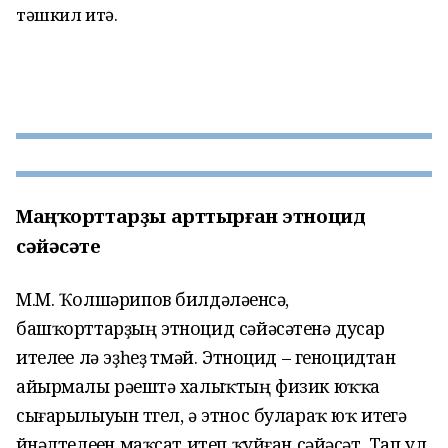
тәшкил итә.
Маңҡорттарҙы арттырған этноцид
сәйәсәте
М.М. Ҡолшәрипов билдәләүенсә,
башҡорттарҙың этноцид сәйәсәтенә дусар
ителеүе лә эҙһеҙ үтмәй. Этноцид – геноцидтан
айырмалы рәүештә халыҡтың физик юҡҡа
сығарылыуын түгел, ә этнос булараҡ юҡ итеүгә
йүнәлтелеүен маҡсат итеп ҡуйған сәйәсәт. Тап ул