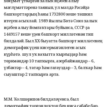
хөкүмәт үткәргән халыҡ иҫәбен алыу
мәғлүмәттәренә таянып, ул мәлдә Рәсәйҙә
башҡорттарҙың һаны 1732800 кеше тәшкил
итеүен асыҡлай. Ә 1989 йылғы Бөтә Союз халыҡ
иҫәбен алыу йомғаҡтары буйынса, СССР-ҙа
1449157 кеше үҙен башҡорт милләтенән тип
билдәләй. Был XX быуатта башҡорт милләтенең
демографик үҫеш кисермәгәнлеген асыҡ
күрһәтә. Ә шул уҡ ваҡытта ҡырғыҙҙар һәм
төркмәндәр 10 тапҡырға, азербайжандар – 6,
үзбәктәр – 4, татар һәм ғағауздар – 3, балҡар һәм
сыуаштар 2 тапҡырға арта.
М.М. Ҡолшәрипов билдәләүенсә, был
демографик торғонлоҡтоң бер нисә сәбәбе бар.