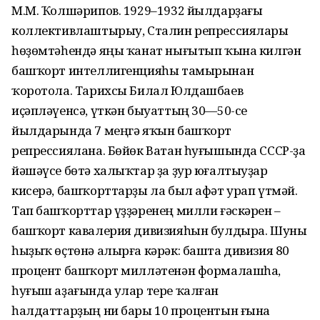
М.М. Ҡолшәрипов. 1929–1932 йылдарҙағы
коллективлаштырыу, Сталин репрессиялары
һөҙөмтәһендә яңы ҡанат нығытып ҡына килгән
башҡорт интеллигенцияһы тамырынан
ҡоротола. Тарихсы Билал Юлдашбаев
иҫәпләүенсә, үткән быуаттың 30—50-се
йылдарында 7 меңгә яҡын башҡорт
репрессиялана. Бөйөк Ватан һуғышында СССР-ҙа
йәшәүсе бөтә халыҡтар ҙа ҙур юғалтыуҙар
кисерә, башҡорттарҙы ла был афәт урап үтмәй.
Тап башҡорттар үҙҙәренең милли ғәскәрен –
башҡорт кавалерия дивизияһын булдыра. Шуны
һыҙыҡ өҫтөнә алырға кәрәк: башта дивизия 80
процент башҡорт милләтенән формалашһа,
һуғыш аҙағында улар тере ҡалған
һалдаттарҙың ни бары 10 процентын ғына