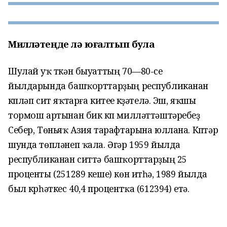
Милләтеңде лә юғалтып була
Шулай уҡ үткән быуаттың 70—80-се
йылдарында башҡорттарҙың республиканан
күпләп сит яҡтарға китеүе күҙәтелә. Эш, яҡшы
тормош артынан бик күп милләттәштәребеҙ
Себер, Төньяҡ Азия тарафтарына юллана. Күптәр
шунда төпләнеп ҡала. Әгәр 1959 йылда
республиканан ситтә башҡорттарҙың 25
проценты (251289 кеше) көн итһә, 1989 йылда
был күрһәткес 40,4 процентҡа (612394) етә.