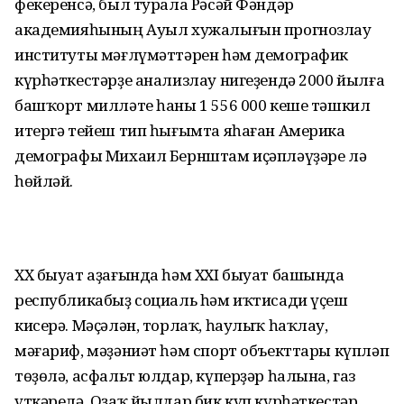
фекеренсә, был турала Рәсәй Фәндәр
академияһының Ауыл хужалығын прогнозлау
институты мәғлүмәттәрен һәм демографик
күрһәткестәрҙе анализлау нигеҙендә 2000 йылға
башҡорт милләте һаны 1 556 000 кеше тәшкил
итергә тейеш тип һығымта яһаған Америка
демографы Михаил Бернштам иҫәпләүҙәре лә
һөйләй.
XX быуат аҙағында һәм XXI быуат башында
республикабыҙ социаль һәм иҡтисади үҫеш
кисерә. Мәҫәлән, торлаҡ, һаулыҡ һаҡлау,
мәғариф, мәҙәниәт һәм спорт объекттары күпләп
төҙөлә, асфальт юлдар, күперҙәр һалына, газ
үткәрелә. Оҙаҡ йылдар бик күп күрһәткестәр