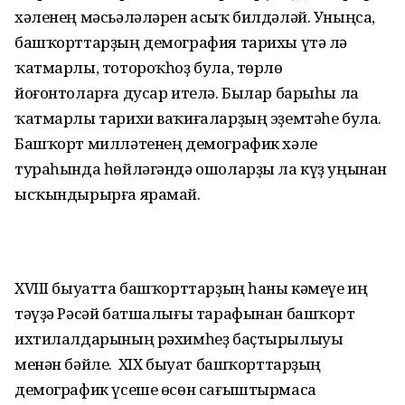
хәленең мәсьәләләрен асыҡ билдәләй. Уныңса,
башҡорттарҙың демография тарихы үтә лә
ҡатмарлы, тотороҡһоҙ була, төрлө
йоғонтоларға дусар ителә. Былар барыһы ла
ҡатмарлы тарихи ваҡиғаларҙың эҙемтәһе була.
Башҡорт милләтенең демографик хәле
тураһында һөйләгәндә ошоларҙы ла күҙ уңынан
ысҡындырырға ярамай.
XVIII быуатта башҡорттарҙың һаны кәмеүе иң
тәүҙә Рәсәй батшалығы тарафынан башҡорт
ихтилалдарының рәхимһеҙ баҫтырылыуы
менән бәйле. Ә XIX быуат башҡорттарҙың
демографик үсеше өсөн сағыштырмаса