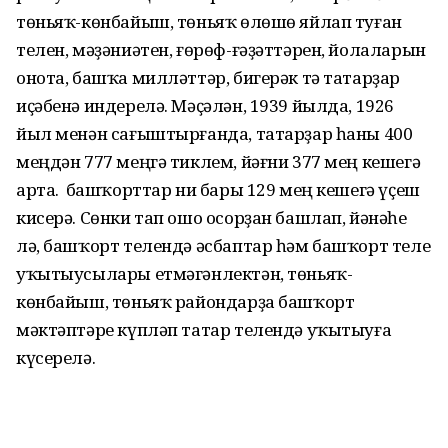
төньяҡ-көнбайыш, төньяҡ өлөшө яйлап туған
телен, мәҙәниәтен, ғөрөф-ғәҙәттәрен, йолаларын
онота, башҡа милләттәр, бигерәк тә татарҙар
иҫәбенә индерелә. Мәҫәлән, 1939 йылда, 1926
йыл менән сағыштырғанда, татарҙар һаны 400
меңдән 777 меңгә тиклем, йәғни 377 мең кешегә
арта. Ә башҡорттар ни бары 129 мең кешегә үҫеш
кисерә. Сөнки тап ошо осорҙан башлап, йәнәһе
лә, башҡорт телендә әсбаптар һәм башҡорт теле
уҡытыусылары етмәгәнлектән, төньяҡ-
көнбайыш, төньяҡ райондарҙа башҡорт
мәктәптәре күпләп татар телендә уҡытыуға
күсерелә.