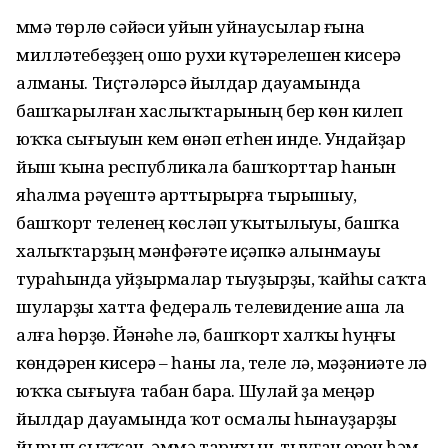
Әммә төрлө сәйәси уйын уйнаусылар ғына
милләтебеҙҙең ошо рухи күтәрелешен кисерә
алманы. Тиҫтәләрсә йылдар дауамында
башҡарылған хаслыҡтарының бер көн килеп
юҡҡа сығыуын кем өнәп етһен инде. Ундайҙар
йыш ҡына республикала башҡорттар һанын
яһалма рәүештә арттырырға тырышыу,
башҡорт теленең көсләп уҡытылыуы, башҡа
халыҡтарҙың мәнфәғәте иҫәпкә алынмауы
тураһында уйҙырмалар тыуҙырҙы, ҡайһы саҡта
шуларҙы хатта федераль телевидение аша ла
алға һөрҙө. Йәнәһе лә, башҡорт халҡы һуңғы
көндәрен кисерә – һаны ла, теле лә, мәҙәниәте лә
юҡҡа сығыуға табан бара. Шулай ҙа меңәр
йылдар дауамында ҡот осмалы һынауҙарҙы
йырып сыҡҡан, әммә тарихын, тыуған ерен һәм