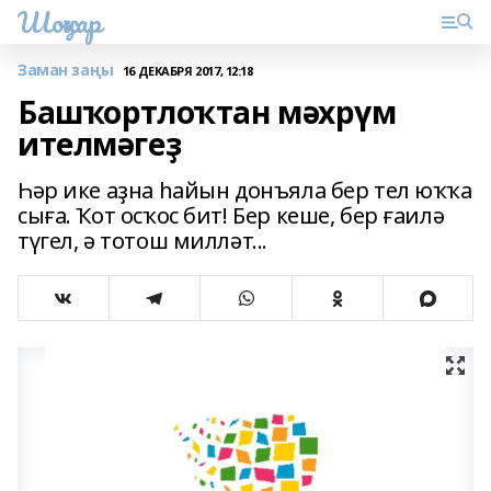
Шоңҡар
Заман заңы
16 ДЕКАБРЯ 2017, 12:18
Башҡортлоҡтан мәхрүм
ителмәгеҙ
Һәр ике аҙна һайын донъяла бер тел юҡҡа
сыға. Ҡот осҡос бит! Бер кеше, бер ғаилә
түгел, ә тотош милләт...