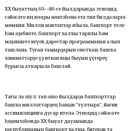
XX быуаттың 60—80-се йылдарында этноцид
сәйәсәте иң юғары нөктәһенә етә тип билдәләргә
мөмкин. Милли мәктәптәр ябыла, башҡорт теле
һәм әҙәбиәте, башҡорт халҡы тарихы һәм
мәҙәниәте кеүек дәрестәр программанан алып
ташлана. Туған тамырҙарын онотҡан, башҡа
ҡиммәттәрҙе үҙ иткән яңы быуын үҫтереү
бурысы атҡарыла башлай.
Тағы ла шул: тап ошо йылдарҙа башҡорттар
башҡа милләттәрҙең һанын "тултыра", йәғни
ассимиляцияға дусар ителә. Этноцид сәйәсәте
һөҙөмтәһендә XX быуат дауамында
республиканың башҡорт халҡы, бигерәк тә