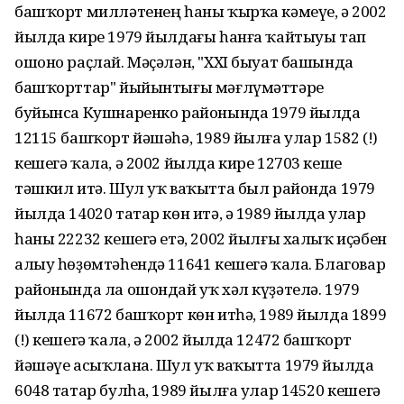
башҡорт милләтенең һаны ҡырҡа кәмеүе, ә 2002
йылда кире 1979 йылдағы һанға ҡайтыуы тап
ошоно раҫлай. Мәҫәлән, "XXI быуат башында
башҡорттар" йыйынтығы мәғлүмәттәре
буйынса Кушнаренко районында 1979 йылда
12115 башҡорт йәшәһә, 1989 йылға улар 1582 (!)
кешегә ҡала, ә 2002 йылда кире 12703 кеше
тәшкил итә. Шул уҡ ваҡытта был районда 1979
йылда 14020 татар көн итә, ә 1989 йылда улар
һаны 22232 кешегә етә, 2002 йылғы халыҡ иҫәбен
алыу һөҙөмтәһендә 11641 кешегә ҡала. Благовар
районында ла ошондай уҡ хәл күҙәтелә. 1979
йылда 11672 башҡорт көн итһә, 1989 йылда 1899
(!) кешегә ҡала, ә 2002 йылда 12472 башҡорт
йәшәүе асыҡлана. Шул уҡ ваҡытта 1979 йылда
6048 татар булһа, 1989 йылға улар 14520 кешегә