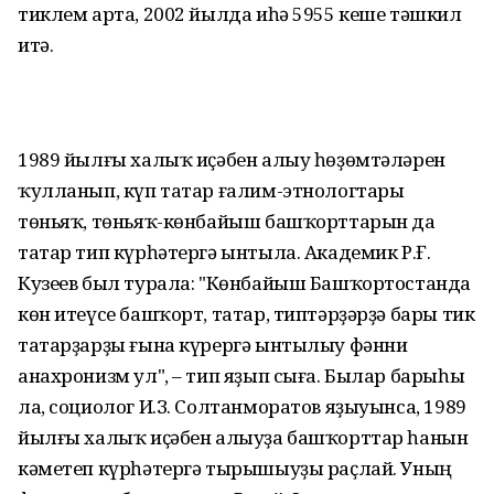
тиклем арта, 2002 йылда иһә 5955 кеше тәшкил
итә.
1989 йылғы халыҡ иҫәбен алыу һөҙөмтәләрен
ҡулланып, күп татар ғалим-этнологтары
төньяҡ, төньяҡ-көнбайыш башҡорттарын да
татар тип күрһәтергә ынтыла. Академик Р.Ғ.
Кузеев был турала: "Көнбайыш Башҡортостанда
көн итеүсе башҡорт, татар, типтәрҙәрҙә бары тик
татарҙарҙы ғына күрергә ынтылыу фәнни
анахронизм ул", – тип яҙып сыға. Былар барыһы
ла, социолог И.З. Солтанморатов яҙыуынса, 1989
йылғы халыҡ иҫәбен алыуҙа башҡорттар һанын
кәметеп күрһәтергә тырышыуҙы раҫлай. Уның