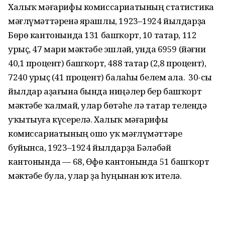
Халыҡ мәғарифы комиссариатының статистика
мәғлүмәттәренә ярашлы, 1923–1924 йылдарҙа
Бөрө кантонында 131 башҡорт, 10 татар, 112
урыҫ, 47 мари мәктәбе эшләй, унда 6959 (йәғни
40,1 процент) башҡорт, 488 татар (2,8 процент),
7240 урыҫ (41 процент) балаһы белем ала. Ә 30-сы
йылдар аҙағына бында ниңәлер бер башҡорт
мәктәбе ҡалмай, улар бөтәһе лә татар телендә
уҡытыуға күсерелә. Халыҡ мәғарифы
комиссариатының ошо уҡ мәғлүмәттәре
буйынса, 1923–1924 йылдарҙа Бәләбәй
кантонында — 68, Өфө кантонында 51 башҡорт
мәктәбе була, улар ҙа һуңынан юҡ ителә.