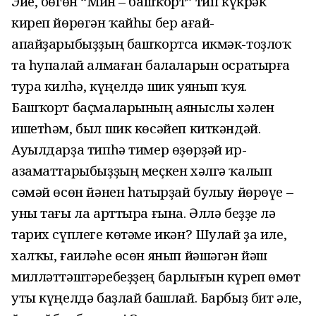
Эйе, бөгөн “Мин – башҡорт” тип күкрәк
киреп йөрөгән ҡайһы бер ағай-
апайҙарыбыҙҙың башҡортса икмәк-тоҙлоҡ
та һупалай алмаған балаларын осратырға
тура килһә, күңелдә шик уянып ҡуя.
Башҡорт баҫмаларының аяныслы хәлен
ишетһәм, был шик көсәйеп киткәндәй.
Ауылдарҙа типһә тимер өҙөрҙәй ир-
азаматтарыбыҙҙың меҫкен хәлгә ҡалып
сәмәй өсөн йәнен һатырҙай булыу йөрөүе –
уны тағы ла арттыра ғына. Әллә беҙҙе лә
тарих сүплеге көтәме икән? Шулай ҙа иле,
халҡы, ғаиләһе өсөн янып йәшәгән йәш
милләттәштәребеҙҙең барлығын күреп өмөт
уты күңелдә баҙлай башлай. Барбыҙ бит әле,