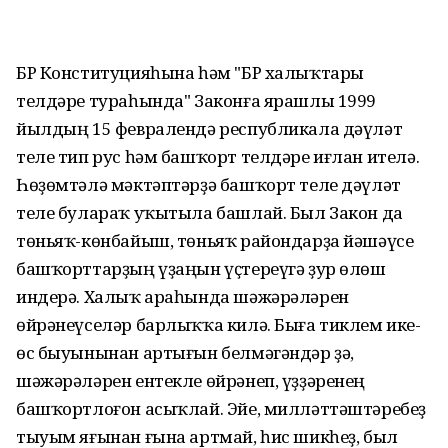
БР Конституцияһына һәм "БР халыҡтары
телдәре тураһында" Законға ярашлы 1999
йылдың 15 февралендә республикала дәүләт
теле тип рус һәм башҡорт телдәре иғлан ителә.
Һөҙөмтәлә мәктәптәрҙә башҡорт теле дәүләт
теле булараҡ уҡытыла башлай. Был Закон да
төньяҡ-көнбайыш, төньяҡ райондарҙа йәшәүсе
башҡорттарҙың үҙаңын үҫтереүгә ҙур өлөш
индерә. Халыҡ араһында шәжәрәләрен
өйрәнеүселәр барлыҡҡа килә. Быға тиклем ике-
өс быуынынан артығын белмәгәндәр ҙә,
шәжәрәләрен ентекле өйрәнеп, үҙҙәренең
башҡортлоғон асыҡлай. Эйе, милләттәштәребеҙ
тыуым яғынан ғына артмай, һис шикһеҙ, был