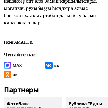
йәшәйбеҙ бит әле! Заман ҡаршылыҡтары,
моғайын, рухыбыҙҙы һындыра алмаҫ –
башҡорт халҡы артабан да ҡыйыу баҫып
киләсәккә атлар.
Иҫән АМАНОВ.
Читайте нас
Партнеры
Фотобанк
Рубрика "Еда и