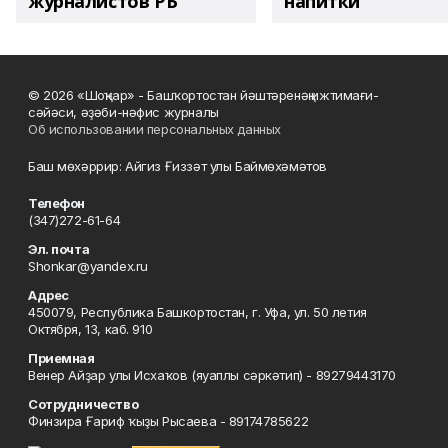
журналистов РБ
напитки"
© 2026 «Шоңҡар» - Башҡортостан йәштәренәң ижтимағи-
сәйәси, әҙәби-нәфис журналы
Об использовании персональных данных
Баш мөхәррир: Айгиз Ғиззәт улы Баймөхәмәтов
Телефон
(347)272-61-64
Эл. почта
Shonkar@yandex.ru
Адрес
450079, Республика Башкортостан, г. Уфа, ул. 50 летия
Октября, 13, каб. 910
Приемная
Венер Айҙар улы Исхаҡов (яуаплы сәркәтип) - 89279443170
Сотрудничество
Финзира Ғариф ҡыҙы Рысаева - 89174785622