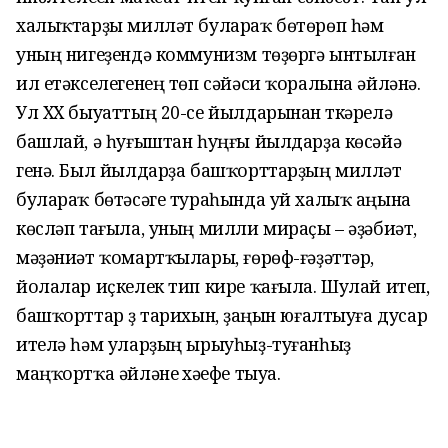
халыҡтарҙы милләт булараҡ бөтөрөп һәм
уның нигеҙендә коммунизм төҙөргә ынтылған
ил етәкселегенең төп сәйәси ҡоралына әйләнә.
Ул XX быуаттың 20-се йылдарынан үткәрелә
башлай, ә һуғыштан һуңғы йылдарҙа көсәйә
генә. Был йылдарҙа башҡорттарҙың милләт
булараҡ бөтәсәге тураһында уй халыҡ аңына
көсләп тағыла, уның милли мираҫы – әҙәбиәт,
мәҙәниәт ҡомартҡылары, ғөрөф-ғәҙәттәр,
йолалар иҫкелек тип кире ҡағыла. Шулай итеп,
башҡорттар үҙ тарихын, үҙаңын юғалтыуға дусар
ителә һәм уларҙың ырыуһыҙ-туғанһыҙ
маңҡортҡа әйләнеү хәүефе тыуа.