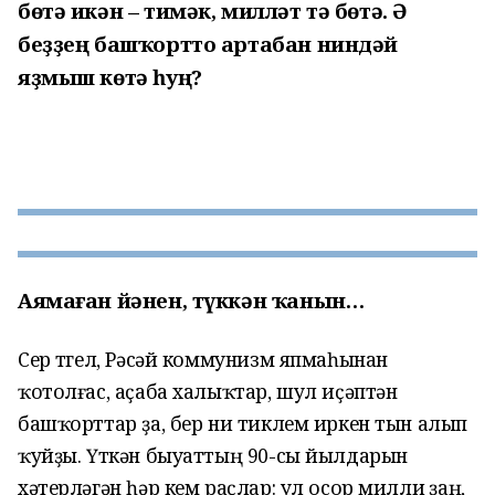
бөтә икән – тимәк, милләт тә бөтә. Ә
беҙҙең башҡортто артабан ниндәй
яҙмыш көтә һуң?
Аямаған йәнен, түккән ҡанын…
Сер түгел, Рәсәй коммунизм япмаһынан
ҡотолғас, аҫаба халыҡтар, шул иҫәптән
башҡорттар ҙа, бер ни тиклем иркен тын алып
ҡуйҙы. Үткән быуаттың 90-сы йылдарын
хәтерләгән һәр кем раҫлар: ул осор милли үҙаң,