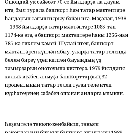
Ошондай уҡ сәйәсәт 70-се йылдарҙа ла дауам
итә, был турала башҡорт һәм татар мәктәптәре
һандарын сағыштырыу бәйән итә. Мәҫәлән, 1938
—1968 йылдарҙа татар мәктәптәре 1085-тән
1174-кә етә, ә башҡорт мәктәптәре һаны 1256-нан
785-кә тиклем кәмей. Шулай итеп, башҡорт
мәктәптәрен күпләп ябыу, уларҙа татар телендә
белем биреү үҫеп килгән быуындың үҙ
тамырҙарын онотоуына килтерә. 1979 йылдағы
халыҡ иҫәбен алыуҙа башҡорттарҙың 32
процентының татар телен туған теле итеп
күрһәтеүенең сәбәбен ошонан аңларға мөмкин.
Һөҙөмтәлә төньяҡ-көнбайыш, төньяҡ
райондарҙың бик күп башҡорт ауылдары 1989