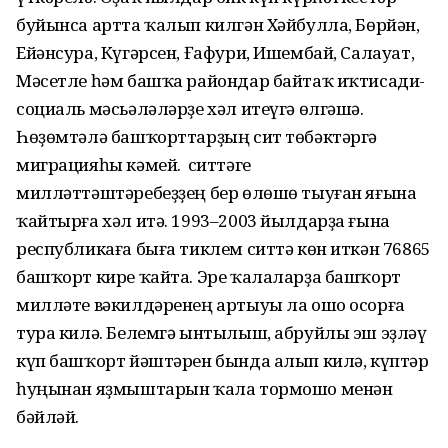
буйынса артта ҡалып килгән Хәйбулла, Бөрйән,
Ейәнсура, Күгәрсен, Ғафури, Ишембай, Салауат,
Мәсетле һәм башҡа райондар байтаҡ иҡтисади-
социаль мәсьәләләрҙе хәл итеүгә өлгәшә.
Һөҙөмтәлә башҡорттарҙың сит төбәктәргә
миграцияһы кәмей. Ә ситтәге
милләттәштәребеҙҙең бер өлөшө тыуған яғына
ҡайтырға хәл итә. 1993–2003 йылдарҙа ғына
республикаға быға тиклем ситтә көн иткән 76865
башҡорт кире ҡайта. Эре ҡалаларҙа башҡорт
милләте вәкилдәренең артыуы ла ошо осорға
тура килә. Белемгә ынтылыш, абруйлы эш эҙләү
күп башҡорт йәштәрен бында алып килә, күптәр
һуңынан яҙмыштарын ҡала тормошо менән
бәйләй.