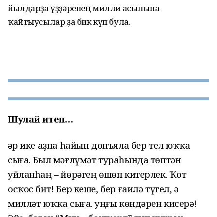
йылдарҙа үҙҙәренең милли асылына
ҡайтыусылар ҙа бик күп була.
Шулай итеп…
Һәр ике аҙна һайын донъяла бер тел юҡҡа
сыға. Был мәғлүмәт тураһында төптән
уйланһаң – йөрәгең өшөп китерлек. Ҡот
осҡос бит! Бер кеше, бер ғаилә түгел, ә
милләт юҡҡа сыға. Һуңғы көндәрен кисерә!