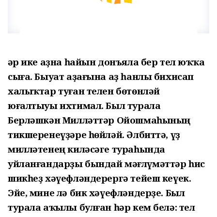
Һәр ике аҙна һайын донъяла бер тел юҡҡа
сыға. Быуат аҙағына аҙ һанлы бихисап
халыҡтар туған телен бөтөнләй
юғалтыуы ихтимал. Был турала
Берләшкән Милләттәр Ойошмаһының
тикшеренеүҙәре һөйләй. Әлбиттә, үҙ
милләтенең киләсәге тураһында
уйланғандарҙы бындай мәғлүмәттәр һис
шикһеҙ хәүефләндерергә тейеш кеүек.
Эйе, мине лә бик хәүефләндерҙе. Был
турала аҡылы булған һәр кем белә: тел