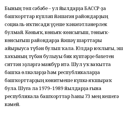
Бының төп сәбәбе – ул йылдарҙа БАССР-ҙа
башҡорттар күпләп йәшәгән райондарҙың
социаль-иҡтисади үҫеше ҡәнәғәтләнерлек
булмай. Көньяҡ, көньяҡ-көнсығыш, төньяҡ-
көнсығыш райондарҙа йәшәү шарттары
айырыуса түбән булып ҡала. Юлдар юҡлығы, эш
хаҡының түбән булыуы бик күптәрҙе бәхетен
ситтән эҙләргә мәжбүр итә. Шул уҡ ваҡытта
башҡа өлкәләрҙә һәм республикаларҙа
башҡорттарҙың көнитмеше күпкә яҡшыраҡ
була. Шуға ла 1979–1989 йылдарҙа ғына
республикала башҡорттар һаны 73 мең кешегә
кәмей.