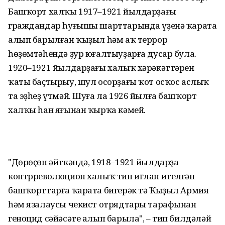
Башҡорт халҡы 1917–1921 йылдарҙағы
граждандар һуғышы шарттарында үҙенә ҡарата
алып барылған ҡыҙыл һәм аҡ террор
һөҙөмтәһендә ҙур юғалтыуҙарға дусар була.
1920–1921 йылдарҙағы халыҡ хәрәкәттәрен
ҡаты баҫтырыу, шул осорҙағы ҡот осҡос аслыҡ
та эҙһеҙ үтмәй. Шуға ла 1926 йылға башҡорт
халҡы һан яғынан ҡырҡа кәмей.
"Дөрөҫөн әйткәндә, 1918–1921 йылдарҙа
контрреволюцион халыҡ тип иғлан ителгән
башҡорттарға ҡарата бигерәк тә Ҡыҙыл Армия
һәм язалаусы чекист отрядтары тарафынан
геноцид сәйәсәте алып барыла", – тип билдәләй