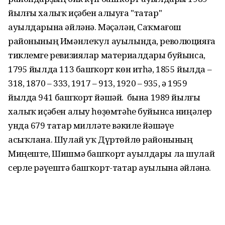
йылғы халыҡ иҫәбен алыуға "татар"
ауылдарына әйләнә. Мәҫәлән, Саҡмағош
районының Имәнлеҡул ауылында, революцияға
тиклемге ревизиялар материалдары буйынса,
1795 йылда 113 башҡорт көн итһә, 1855 йылда –
318, 1870 – 333, 1917 – 913, 1920 – 935, ә 1959
йылда 941 башҡорт йәшәй. Ә бына 1989 йылғы
халыҡ иҫәбен алыу һөҙөмтәһе буйынса ниңәлер
унда 679 татар милләте вәкиле йәшәүе
асыҡлана. Шулай уҡ Дүртөйлө районының
Миңеште, Шишмә башҡорт ауылдары ла шулай
серле рәүештә башҡорт-татар ауылына әйләнә.