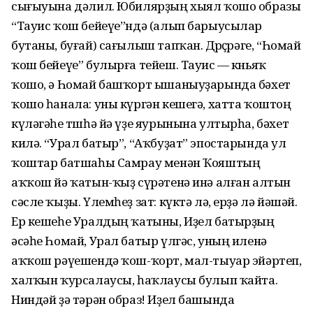
сығы­уына дәлил. Юбилярҙың хыял ҡошо образы
“Тауис ҡош бейеүе”н­дә (алып барыусылар
бутаны, буғай) сағылыш тапҡан. Дөрөҫөрәге, “Һомай
ҡош бейеүе” булырға тейеш. Тауис — көньяҡ
ҡошо, ә Һомай башҡорт ышаныуҙарында бәхет
ҡошо һанала: уны күргән кешегә, хатта ҡоштоң
күләгәһе төшһә йә үҙе яурынына ултырһа, бәхет
килә. “Урал батыр”, “Аҡбуҙат” эпостарында ул
ҡоштар батшаһы Самрау менән Ҡояштың
аҡҡош йә ҡатын-ҡыҙ сүрәтенә инә алған алтын
сәсле ҡыҙы. Үлемһеҙ зат: күктә лә, ерҙә лә йәшәй.
Ер кешеһе Уралдың ҡатыны, Иҙел батырҙың
әсәһе Һомай, Урал батыр үлгәс, уның иленә
аҡҡош рәүешендә ҡош-ҡорт, мал-тыуар эйәртеп,
халҡын ҡурсалаусы, һаҡлаусы булып ҡайта.
Ниндәй ҙә тәрән образ! Иҙел башында