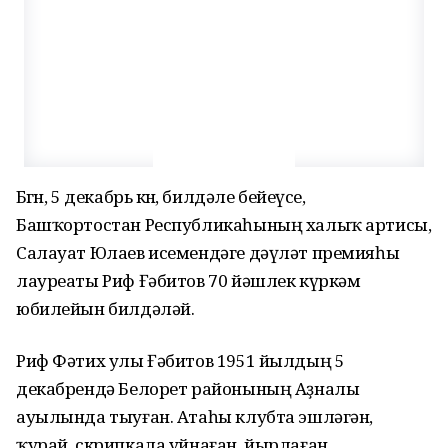
Бөгөн, 5 декабрь көнө, билдәле бейеүсе,
Башҡортостан Республикаһының халыҡ артисы,
Салауат Юлаев исемендәге дәүләт премияһы
лауреаты Риф Ғәбитов 70 йәшлек күркәм
юбилейын билдәләй.
Риф Фәтих улы Ғәбитов 1951 йылдың 5
декабрендә Белорет районының Аҙналы
ауылында тыуған. Атаһы клубта эшләгән,
ҡурай, скрипкала уйнаған, йырлаған,