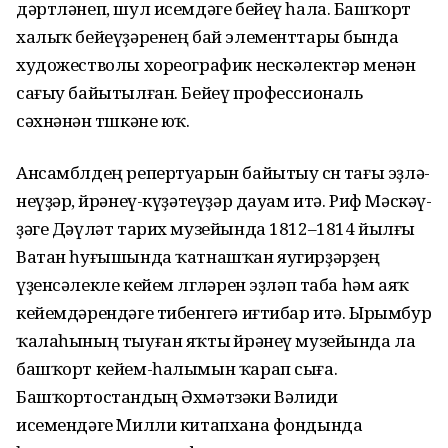
дәртләнеп, шул исемдәге бейеү һала. Башҡорт
халыҡ бейеүҙәренең бай элементтары бында
художест­волы хореографик нескәлектәр менән
сағыу ба­йы­тыл­ған. Бейеү профессиональ
сәхнәнән төшкәне юҡ.
Ансамблдең репертуарын байытыу өсөн тағы эҙлә­
неүҙәр, өйрәнеү-күҙәтеүҙәр дауам итә. Риф Мәскәү­
ҙәге Дәүләт тарих музейында 1812–1814 йылғы
Ватан һуғы­шында ҡатнашҡан яугирҙәрҙең
үҙенсәлекле кейем өл­гөләрен эҙләп таба һәм аяҡ
кейемдәрендәге тибенгегә иғтибар итә. Ырымбур
ҡалаһының тыуған яҡты өйрәнеү музейында ла
башҡорт кейем-һалымын ҡарап сыға.
Башҡортостандың Әхмәтзәки Вәлиди
исемендәге Милли китапхана фондында