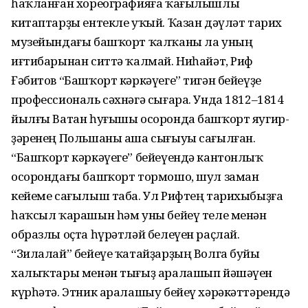
һаҡланған хореографияға ҡағы­лышлы
китаптарҙы ентекле уҡый. Ҡазан дәүләт тарих
музейындағы башҡорт ҡалҡаны ла уның
иғтибарынан ситтә ҡалмай. Ниһайәт, Риф
Ғәбитов “Башҡорт кәркәүе­ге” тигән бейеүҙе
профессиональ сәхнәгә сығара. Унда 1812–1814
йылғы Ватан һуғышы осоронда башҡорт яу­гир­
ҙәренең Польшаны аша сығыуы сағылған.
“Башҡорт кәркәүеге” бейеүендә кантонлыҡ
осорондағы башҡорт тормошо, шул заман
кейеме сағы­лыш таба. Ул Рифтең тарихыбыҙға
һаҡсыл ҡара­шын һәм уны бе­йеү теле менән
образлы оҫта һүрәтләй белеүен раҫлай.
“Зилалай” бейеүе ҡатайҙарҙың Волга буйы
халыҡ­тары менән тығыҙ аралашып йәшәүен
күрһәтә. Этник аралашыу бейеү хәрәкәттәрендә