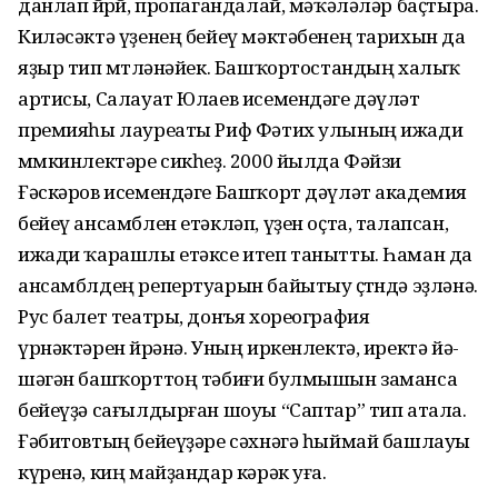
данлап йөрөй, пропагандалай, мәҡәләләр баҫтыра.
Киләсәктә үҙенең бейеү мәктәбенең тарихын да
яҙыр тип өмөтләнәйек. Башҡортостандың халыҡ
артисы, Салауат Юлаев исемендәге дәүләт
премияһы лауреаты Риф Фәтих улы­ның ижади
мөмкинлектәре сикһеҙ. 2000 йылда Фәйзи
Ғәскәров исемендәге Башҡорт дәүләт академия
бейеү ансамблен етәкләп, үҙен оҫта, талапсан,
ижади ҡараш­лы етәксе итеп танытты. Һаман да
ансамблдең репертуарын байытыу өҫтөндә эҙләнә.
Рус балет театры, донъя хорео­графия
үрнәктәрен өйрәнә. Уның иркен­лек­тә, иректә йә­
шә­гән башҡорттоң тәбиғи булмышын заманса
бейеүҙә са­ғыл­дыр­ған шоуы “Саптар” тип атала.
Ғәбитовтың бейеүҙәре сәхнәгә һыймай башлауы
күренә, киң майҙандар кәрәк уға.