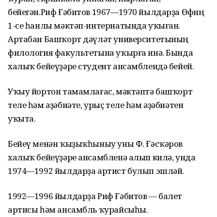
бейегән.Риф Ғәбитов 1967—1970 йылдарҙа Өфөнөң
1-се һанлы мәктәп-интернатында уҡыған.
Артабан Башҡорт дәүләт университетының
филология факультетына уҡырға инә. Бында
халыҡ бейеүҙәре студент ансамблендә бейей.
Уҡыу йортон тамамлағас, мәктәптә башҡорт
теле һәм әҙәбиәте, урыҫ теле һәм әҙәбиәтен
уҡыта.
Бейеү менән ҡыҙыҡһыныу уны Ф. Ғәсҡәров
халыҡ бейеүҙәре ансамбленә алып килә, унда
1974—1992 йылдарҙа артист булып эшләй.
1992—1996 йылдарҙа Риф Ғәбитов — балет
артисы һәм ансамбль ҡурайсыһы.