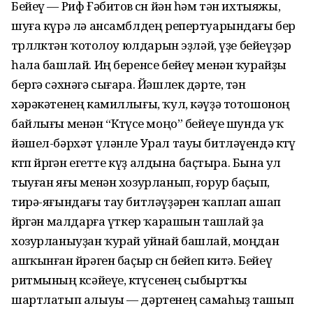
Бейеү — Риф Ғәбитов өсөн йән һәм тән ихтыяжы,
шуға күрә лә ансамблдең репертуарындағы бер
төрлөлөктән ҡотолоу юлдарын эҙләй, үҙе бейеүҙәр
һала башлай. Иң беренсе бейеү менән ҡурайҙы
бергә сәхнәгә сығара. Йәшлек дәрте, тән
хәрәкәтенең камиллығы, ҡул, кәүҙә тотошоноң
байлығы менән “Көтөүсе моңо” бейеүе шунда уҡ
йәшел-бәрхәт үләнле Урал тауы битләүендә көтөү
көтөп йөрөгән егетте күҙ алдына баҫтыра. Бына ул
тыуған яғы менән хозурланып, ғорур баҫып,
тирә-яғын­дағы тау битләүҙәрен ҡаплап ашап
йөрөгән мал­дарға үткер ҡарашын ташлай ҙа
хозурланыуҙан ҡурай уйнай башлай, моңдан
ашҡынған йөрәген баҫыр өсөн бейеп китә. Бейеү
ритмының көсәйеүе, көтөүсенең сыбыртҡы
шартлатып алыуы — дәртенең самаһыҙ ташып