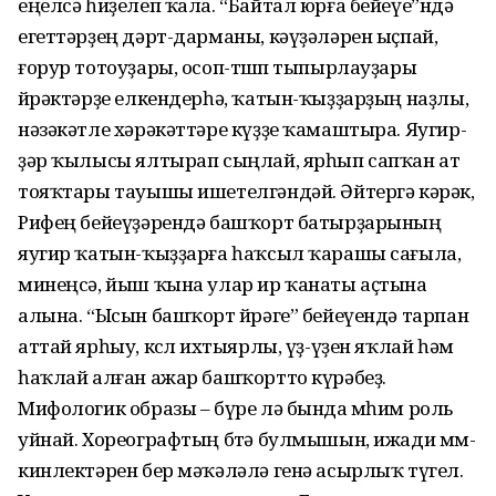
еңелсә һиҙелеп ҡала. “Байтал юрға бейеүе”ндә
егеттәр­ҙең дәрт-дарманы, кәүҙәләрен ыҫпай,
ғорур тотоуҙары, осоп-төшөп тыпыр­лау­ҙары
йөрәктәрҙе елкендерһә, ҡа­тын-ҡыҙҙарҙың наҙлы,
нә­зәкәтле хә­рә­кәт­тәре күҙҙе ҡамаштыра. Яу­гир­
ҙәр ҡылысы ялтырап сыңлай, ярһып сапҡан ат
тояҡтары тауышы ишетелгәндәй. Әйтергә кәрәк,
Риф­ең бе­йеү­ҙәрендә башҡорт батыр­ҙарының
яугир ҡа­тын-ҡыҙҙарға һаҡсыл ҡарашы са­ғыла,
минеңсә, йыш ҡына улар ир ҡанаты аҫтына
алына. “Ысын башҡорт йөрәге” бейе­үен­дә тарпан
аттай ярһыу, көслө ихтыярлы, үҙ-үҙен яҡлай һәм
һаҡлай алған ажар башҡортто күрәбеҙ.
Мифологик образы – бүре лә бында мөһим роль
уйнай. Хореографтың бөтә булмышын, ижади мөм­
кин­лек­тәрен бер мәҡәләлә генә асырлыҡ түгел.