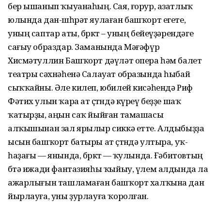
бер ышанып ҡыуана­һың. Сая, ғорур, азатлыҡ
юлында дан-шөһрәт яулаған башҡорт егете,
уның саптар аты, бөркөт – уның бейеүҙә­рендә­ге
сағыу образдар. Заманында Мәғәфүр
Хисмәтуллин Баш­ҡорт дәүләт опера һәм балет
театры сәх­нәһенә Салауат образында һыбай
сыҡ­ҡайны. Әле килеп, юбилей кисәһендә Риф
Фәтих улын ҡара ат өҫтөндә күреү беҙҙе шаҡ
ҡатырҙы, аңын саҡ йыйған тамашасы
алҡышынан зал ярылыр сиккә етте. Алдыбыҙҙа
ысын башҡорт батыры ат өҫтөндә ултыра, уҡ-
һаҙағы — янында, бөркөтө — ҡулында. Ғәбитовтың
бөтә ижади фантазияһы ҡыйыу, үлем ал­дында ла
ажар­лығын ташламаған башҡорт халҡына дан
йырлауға, уны ҙурлауға ҡоролған.