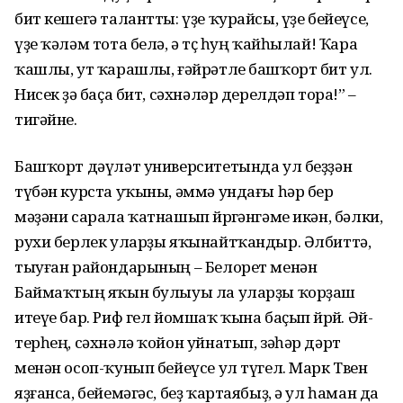
бит кешегә талантты: үҙе ҡурайсы, үҙе бейеүсе,
үҙе ҡәләм тота белә, ә төҫ һуң ҡайһылай! Ҡара
ҡашлы, ут ҡарашлы, ғәйрәтле башҡорт бит ул.
Нисек өҙә баҫа бит, сәхнәләр дерелдәп тора!” –
тигәйне.
Башҡорт дәүләт университетында ул беҙҙән
түбән курс­та уҡыны, әммә ундағы һәр бер
мәҙәни сарала ҡатнашып йөрөгәнгәме икән, бәлки,
рухи берлек уларҙы яҡынайтҡандыр. Әлбиттә,
тыуған райондарының – Белорет менән
Баймаҡтың яҡын булыуы ла уларҙы ҡорҙаш
итеүе бар. Риф гел йомшаҡ ҡына баҫып йөрөй. Әй­
тер­һең, сәхнәлә ҡойон уйнатып, зәһәр дәрт
менән осоп-ҡу­нып бейеүсе ул түгел. Марк Твен
яҙғанса, бейемәгәс, беҙ ҡартаябыҙ, ә ул һаман да