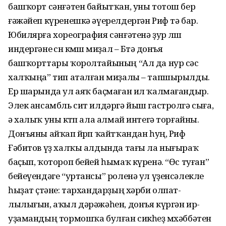
башҡорт сәнғәтен байытҡан, уны тотош бер
ғәжәйеп күренешкә әүерелдергән Риф тә бар.
Юбилярға хореография сәнғәтенә ҙур өлөш
индергәне өсөн көмөш миҙал – Бөтә донъя
башҡорттары ҡоролтайының “Ал да нур сәс
халҡыңа” тип аталған миҙалы – тапшырылды.
Ер шарында ул аяҡ баҫмаған ил ҡалма­ғандыр.
Элек ансамбль сит илдәргә йыш гастролгә сыға,
ә халыҡ уны көтөп ала алмай интегә торғайны.
Донъяны айҡап йөрөп ҡайтҡандан һуң, Риф
Ғәбитов үҙ халҡы алдында тағы ла нығыраҡ
баҫып, ҡотороп бейей һымаҡ күренә. “Өс туған”
бейеүендәге “уртансы” роленә ул үҙен­сә­лекле
һыҙат өҫтәне: тархандарҙың хәрби ол­пат­
лылығын, аҡыл дә­рәжәһен, донъя күргән ир-
уҙамандың тормош­ҡа булған сикһеҙ мөхәб­бәтен