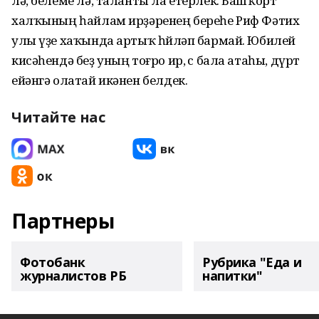
лә, белеме лә, таланты ла етерлек. Башҡорт
халҡының һайлам ирҙәренең береһе Риф Фәтих
улы үҙе хаҡында артыҡ һөйләп бармай. Юбилей
кисәһендә беҙ уның тоғро ир, өс бала атаһы, дүрт
ейәнгә олатай икәнен белдек.
Читайте нас
Партнеры
Фотобанк
Рубрика "Еда и
журналистов РБ
напитки"