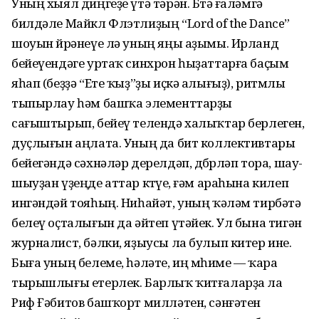
Уның хыял диң­геҙе үтә тәрән. Бөтә ғаләмгә
билдәле Майкл Флэтлиҙың “Lord of the Dance”
шоуын өйрәнеүе лә уның яңы аҙымы. Ирланд
бейеүендәге уртаҡ синхрон һыҙат­тарға баҫым
яһап (беҙҙә “Ете ҡыҙ”ҙы иҫкә алығыҙ), ритм­лы
тыпырлау һәм башҡа элементтарҙы
сағыштырып, бе­йеү телендә халыҡтар берлеген,
дуҫлығын аңлата. Уның да бит коллективтары
бейегәндә сәхнәләр дерел­дәп, дөбөр­ләп тора, шау-
шыуҙан үҙеңде аттар көтөүе, ғәм араһына килеп
ингәндәй тояһың. Ниһайәт, уның ҡәләм тирбәтә
белеү оҫталығын да әйтеп үтәйек. Ул бына тигән
журналист, бәлки, яҙыусы ла булып китер ине.
Быға уның белеме, һәләте, иң мө­һиме — ҡара
тырышлығы етерлек. Барлыҡ ҡитғаларҙа ла
Риф Ғәбитов башҡорт милләтен, сәнғәтен