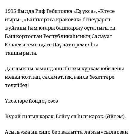
1995 йылда Риф Ғәбитовҡа «Еҙ үксә», «Көтөүсе
йыры», «Башҡортса краковяк» бейеүҙәрен
ҡуйғаны һәм юғары башҡарыу оҫталығы өсөн
Башҡортостан Республикаһының Салауат
Юлаев исемендәге Дәүләт премияһы
тапшырыла.
Данлыҡлы замандашыбыҙҙы күркәм юбилейы
менән ҡотлап, сәләмәтлек, ғаилә бәхеттәре
теләйбеҙ!
Үксәләре йондоҙ сәсә
Ҡурай өсөн тын кәрәк, Бейеү өсөн һын кәрәк. (Әйтем).
Аҫылғужа ни өсөндөр бер ваҡытта ла яҙыусыларҙан