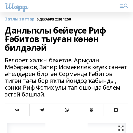
Шоңҡар
Затлы заттар
5 ДЕКАБРЯ 2020, 12:50
Данлыҡлы бейеүсе Риф
Ғәбитов тыуған көнөн
билдәләй
Белорет халҡы бәхетле. Арыҫлан
Мөбәрәков, Заһир Исмәғилев кеүек сәнғәт
әһелдәрен биргән Сермәндә Ғә­битов
тигән тағы бер яҡты йондоҙ ҡабынды,
сөнки Риф Фәтих улы тап ошонда белем
эстәй башлай.