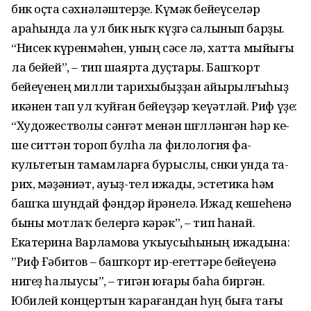
бик оҫта сәх­нәләштерҙе. Күмәк бейеү­селәр
араһын­да ла ул бик ныҡ күҙгә салынып барҙы.
“Нисек күренмәһен, уның сәсе лә, хатта мыйығы
ла бейей”, – тип шаярта дуҫтары. Башҡорт
бейеүенең милли тарихы­быҙ­ҙан айырылғыһыҙ
икәнен тап ул ҡуйған бейеүҙәр ҡеүәтләй. Риф үҙе:
“Художест­волы сәнғәт менән шөғөллән­гән һәр ке­
ше ситтән тороп булһа ла филология фа­
культетын тамамларға бурыслы, сөн­ки унда та­
рих, мәҙәниәт, ауыҙ-тел ижа­ды, эстетика һәм
башҡа шундай фәндәр өйрәнелә. Ижад кешеһенә
быны мотлаҡ белергә кәрәк”, – тип һанай.
Екатерина Варламова уҡыусыһының ижадына:
”Риф Ғәбитов – башҡорт ир-егеттәре бе­йеүенә
нигеҙ һалыусы”, – тигән юғары баһа биргән.
Юбилей концертын ҡарағандан һуң быға тағы