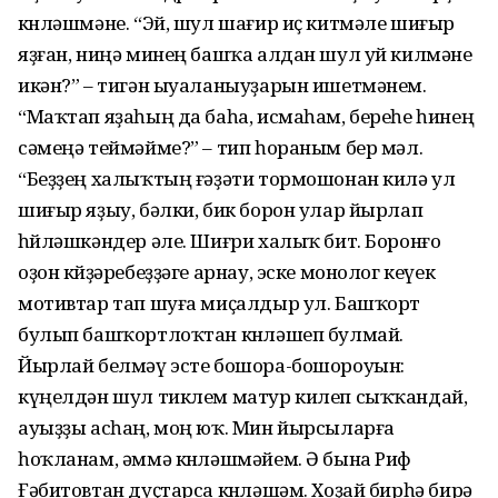
көнләшмәне. “Эй, шул шағир иҫ китмәле шиғыр
яҙған, ниңә минең башҡа алдан шул уй килмәне
икән?” – тигән ыуаланыуҙарын ишетмәнем.
“Маҡтап яҙаһың да баһа, исмаһам, береһе һинең
сәмеңә теймәйме?” – тип һораным бер мәл.
“Беҙҙең халыҡтың ғәҙәти тормошонан килә ул
шиғыр яҙыу, бәлки, бик борон улар йырлап
һөйләшкәндер әле. Шиғри халыҡ бит. Боронғо
оҙон көйҙәребеҙҙәге арнау, эске монолог кеүек
мотивтар тап шуға миҫалдыр ул. Башҡорт
булып башҡортлоҡтан көнләшеп булмай.
Йырлай белмәү эсте бошора-бошороуын:
күңелдән шул тиклем матур килеп сыҡҡандай,
ауыҙҙы асһаң, моң юҡ. Мин йырсыларға
һоҡланам, әммә көнләшмәйем. Ә бына Риф
Ғәбитовтан дуҫтарса көнләшәм. Хоҙай бирһә бирә