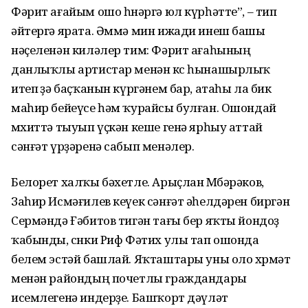
Фәрит ағайым ошо һөнәргә юл күрһәтте”, – тип
әйтергә ярата. Әммә мин ижади инеш башы
нәҫеленән киләлер тим: Фәрит ағаһының
данлыҡлы артистар ме­нән көс һынашырлыҡ
итеп өҙә баҫҡанын күргәнем бар, атаһы ла бик
маһир бейеүсе һәм ҡурайсы булған. Ошондай
мөхиттә тыуып үҫкән кеше генә ярһыу аттай
сәнғәт үрҙәренә сабып менәлер.
Белорет халҡы бәхетле. Арыҫлан Мөбәрәков,
Заһир Исмәғилев кеүек сәнғәт әһелдәрен биргән
Сермәндә Ғә­битов тигән тағы бер яҡты йондоҙ
ҡабынды, сөнки Риф Фәтих улы тап ошонда
белем эстәй башлай. Яҡташтары уны оло хөрмәт
менән райондың почетлы граждандары
исемлегенә индерҙе. Башҡорт дәүләт