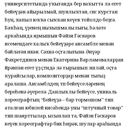
университетында уҡығанда бер ва­ҡытта ла егет
бейеүҙән айырылмай, шунлыҡтан, өсөнсө курстан
һуң, ҡапыл юҡҡа сыҡҡан кеүек тойолдо беҙгә.
Баҡһаң, үҙенең ныҡышмалылығы, һәләте
арҡаһында яҙмышын Фәйзи Ғәскәров
исемендәге халыҡ бейеүҙәре ансамбле менән
бәйләгән икән. Сәхнә оҫталығына Ән­үәр
Фәхретдинов менән Екатерина Варламоваларҙан
өйрәнгән егет үҙ өҫтөндә лә тырышып эшләй, оҫта
ҡурай­сылар, композиторҙар менән тығыҙ
аралаша. Ансамблдең төп бейеүселәренең
береһенә әүерелә. Данлыҡлы бейеүсе, уникаль
хореографтың “Бейеүҙә – бар тормошом” тип
аталған юбилей кисәһендә уны “штучный товар”
тип шаярттылар, ысынлап та, Фәйзи Ғәскәров
кеүек хореографтар бик һирәк, шулар ара­һын­да