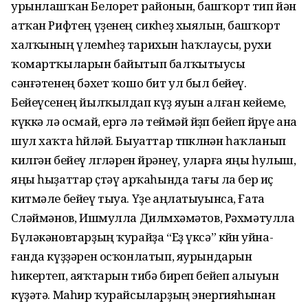
урынлашҡан Белорет районын, башҡорт тип йән
атҡан Рифтең үҙенең сикһеҙ хыялын, башҡорт
халҡының үлемһеҙ тарихын һаҡлаусы, рухи
ҡомартҡыларын байытып балҡытыусы
сәнғәтенең бәхет ҡошо бит ул был бейеү.
Бейеүсенең йылҡылдап күҙ яуын алған кейеме,
күккә лә осмай, ергә лә теймәй йөҙөп бейеп йөрөүе ана
шул хаҡта һөйләй. Быуаттар төпкөлөнән һаҡланып
килгән бейеү өл­гө­ләрен өйрәнеү, уларға яңы һулыш,
яңы һыҙаттар өҫтәү арҡаһында тағы ла бер иҫ
китмәле бейеү тыуа. Үҙе аңла­ты­уынса, Ғата
Сөләймәнов, Ишмулла Дил­мөхә­мә­тов, Рәхмәтулла
Бүләкәнов­тар­ҙың ҡурайҙа “Еҙ үксә” көйөн уйна­
ғанда күҙҙә­рен осҡон­латып, яурында­рын
һикертеп, аяҡтарын тибә биреп бейеп алыуын
кү­ҙәтә. Маһир ҡурайсыларҙың энергияһы­нан