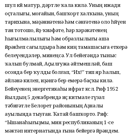
шул көйө матур, дәртле ҡала килә. Уның ижади
оҫталығы, моғайын, башҡорт халҡына, уның
тарихына, мәҙәниәтенә һәм сәнғәтенә оло һөйөүен
тән тотошо, йөҙ-ҡиәфәте, һәр хәрәкәтенең
һығылмалы­лы­ғы һәм образлылығы аша
йөрәкһеп сағылдыра һәм киң тамашасыға еткерә
белеүендәлер, минеңсә. Ул бе­йегәндә тыныс
ҡалып булмай, Аҫылғужа әйтмешләй, баш
осонда бер ҡулды болғап, “Их!” тип яр һалып,
әйләнә килеп, иҙәнгә бер емерә баҫҡы килә.
Бейеүенең энергетикаһы ифрат көслө. Риф 1952
йылдың 5 декабрендә иҫ китмәле гүзәл
тәбиғәтле Белорет районының Аҙналы
ауылында тыу­ған. Ҡатай башҡорто. Риф:
“Ышанаһығыҙмы, мин рес­пуб­ликаның 1-се
мәктәп интернатында ғына бейергә өйрәндем.