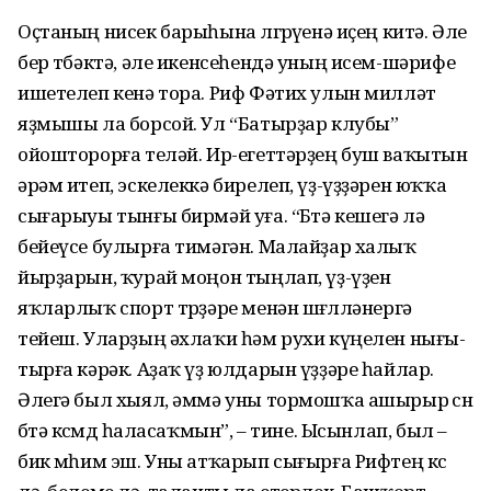
Оҫтаның нисек барыһына өлгөрөүенә иҫең китә. Әле
бер төбәктә, әле икенсеһендә уның исем-шәрифе
ишетелеп кенә тора. Риф Фәтих улын милләт
яҙмышы ла борсой. Ул “Ба­тыр­ҙар клубы”
ойошторорға теләй. Ир-егеттәрҙең буш ваҡытын
әрәм итеп, эскелеккә бирелеп, үҙ-үҙҙәрен юҡҡа
сығарыуы тынғы бирмәй уға. “Бөтә кешегә лә
бейеүсе булырға тимәгән. Малайҙар халыҡ
йырҙарын, ҡурай мо­ңон тыңлап, үҙ-үҙен
яҡларлыҡ спорт төрҙәре менән шөғөл­лә­нергә
тейеш. Уларҙың әхлаҡи һәм рухи күңелен нығы­
тыр­ға кәрәк. Аҙаҡ үҙ юлдарын үҙҙәре һайлар.
Әлегә был хы­ял, әммә уны тормошҡа ашырыр өсөн
бөтә көсөмдө һа­ла­саҡ­мын”, – тине. Ысынлап, был –
бик мөһим эш. Уны атҡа­рып сығырға Рифтең көсө