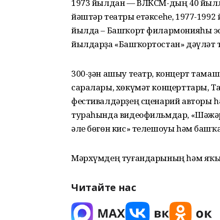
1973 йылдан — ВЛКСМ-дың 40 йылл
йәштәр театры етәксеһе, 1977-1992 
йылда – Башҡорт филармонияһы эс
йылдарҙа «Башҡортостан» дәүләт 
300-ҙән ашыу театр, концерт тама
саралары, хөкүмәт концерттары, Та
фестивалдәрҙең сценарий авторы һ
тураһында видеофильмдар, «Шәжәр
әле бөгөн кис» телешоуы һәм башҡ
Мәрхүмдең туғандарының һәм яҡ
Читайте нас