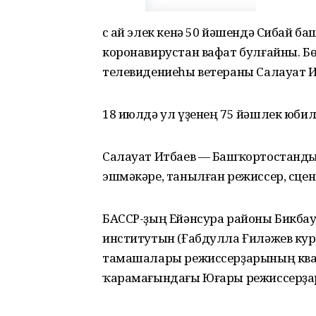
Өс ай элек кенә 50 йәшендә Сибай 
коронавирустан вафат булғайны. 
телевидениеһы ветераны Салауат И
18 июлдә ул үҙенең 75 йәшлек юби
Салауат Итбаев — Башҡортостандың
эшмәкәре, танылған режиссер, сцен
БАССР-ҙың Ейәнсура районы Бикбау 
институтын (Ғабдулла Ғиләжев кур
тамашалары режиссерҙарының ква
ҡарамағындағы Юғары режиссерҙар