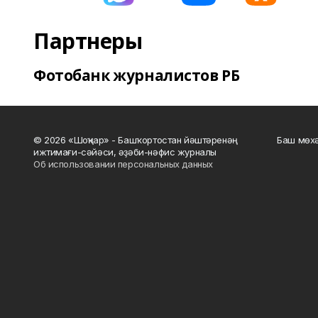
Партнеры
Фотобанк журналистов РБ
© 2026 «Шоңҡар» - Башҡортостан йәштәренәң
Баш мөхә
ижтимағи-сәйәси, әҙәби-нәфис журналы
Об использовании персональных данных