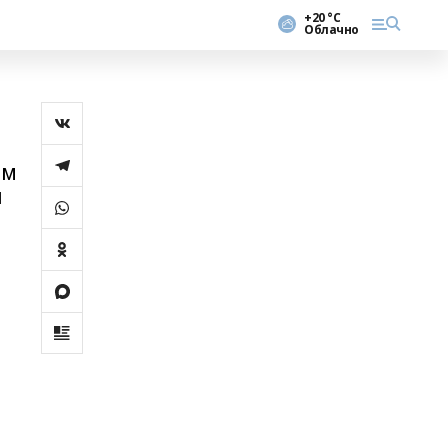
+20 °С
Облачно
ам
н