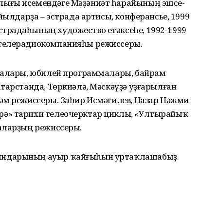
ығы исемендәге Мәҙәниәт һарайының эшсе-
йылдарҙа – эстрада артисы, конферансье, 1999
традаһының художество етәксеһе, 1992-1999
телерадиокомпанияһы режиссеры.
шалары, юбилей программалары, байрам
тарстанда, Төркиәлә, Мәскәүҙә уҙғарылған
әм режиссеры. Заһир Исмәғилев, Назар Нәжми
ә» тарихи телеочерктар циклы, «Ултырайыҡ
аларҙың режиссеры.
ындарының ауыр ҡайғыһын уртаҡлашабыҙ.