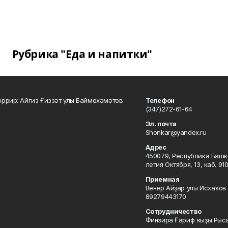
Рубрика "Еда и напитки"
ррир: Айгиз Ғиззәт улы Баймөхәмәтов
Телефон
(347)272-61-64
Эл. почта
Shonkar@yandex.ru
Адрес
450079, Республика Башкор
летия Октября, 13, каб. 91
Приемная
Венер Айҙар улы Исхаҡов 
89279443170
Сотрудничество
Финзира Ғариф ҡыҙы Рыса