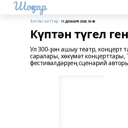
Шоңҡар
Затлы заттар
11 ДЕКАБРЯ 2020, 18:40
Күптән түгел ген
Ул 300-ҙән ашыу театр, концерт
саралары, хөкүмәт концерттары, 
фестивалдәрҙең сценарий автор