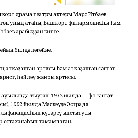
башҡорт драма театры актеры Марс Итбаев
Бөгөн уның атаһы, Башҡорт филармонияһы һәм
тбаев арабыҙҙан китте.
лейын билдәләгәйне.
 атҡаҙанған артисы һәм атҡаҙанған сәнғәт
арист, һөйләү жанры артисы.
ауылында тыуған. 1973 йылда — Өфө сәнғәт
сы), 1992 йылда Мәскәүҙә Эстрада
лификацияһын күтәреү институты
 оҫтаханаһын тамамлаған.