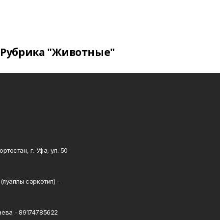
Рубрика "Животные"
тостан, г. Уфа, ул. 50
0
(яуаплы сәркәтип) -
ева - 89174785622