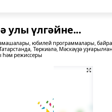
ә улы үлгәйне...
 тамашалары, юбилей программалары, байр
Татарстанда, Төркиәлә, Мәскәүҙә уҙғарылға
ы һәм режиссеры