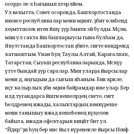
осорҙо әле лә һағынып хәтерләйем.
Ул ваҡытта, Совет осоронда, Башҡорт­останда
икенсе республикалар менән мәҙәниәт, әҙәбиәт өлкәһендә
хеҙмәттәшлек итеп йәшәү ҙур әһәмиәткә эйә булды. Мәҫәлән,
мин ул саҡта йәш башҡарыусы ғына булһам да,
Яҡутстанда Башҡортостан әҙәбиәте, сәнғәте көндәрендә
ҡатнаштым. Унан һуң Таулы Алтай, Ҡарағалпаҡ,
Татарстан, Сыуаш республикаларында, Мәскәүҙә
үтте бындай ҙур саралар. Мин уларҙа йырсылар
менән дә, яңғыҙым да сығыш яһаным. Бик кәрәкле,
иҫтә ҡалырлыҡ әҙәби-мәҙәни байрамдар ине улар. Бер
илдә туғандарса йәшәгән кешеләрҙең сәнғәте, сәнғәт
әһелдәренең ижады, халыҡтарҙың көнкүреше
менән танышыу ижад кешеһенең күңелен
байыта, ижади офоҡтарын киңәйтә бит ул.
“Йәдкәр”ҙән һуң бер нисә йыл күренекле йырсы Нәзифә