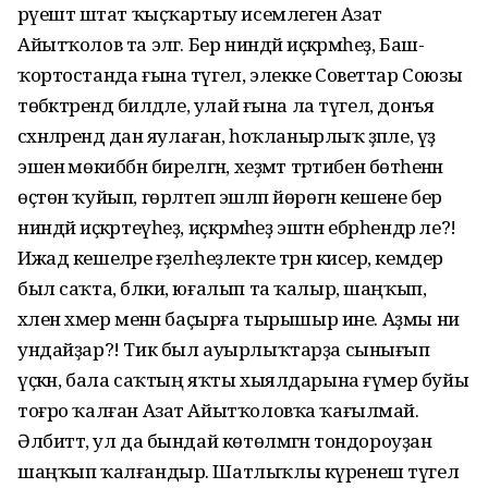
рәүештә штат ҡыҫҡартыу исемлегенә Азат
Айытҡолов та эләгә. Бер ниндәй иҫкәрмәһеҙ, Баш­
ҡортостанда ғына түгел, элекке Советтар Союзы
төбәктәрендә билдәле, улай ғына ла түгел, донъя
сәхнәләрендә дан яулаған, һоҡланырлыҡ әҙәпле, үҙ
эшенә мөкиббән бирелгән, хеҙмәт тәртибен бөтәһенән
өҫтөн ҡуйып, гөрләтеп эшләп йөрөгән кешене бер
ниндәй иҫкәртеүһеҙ, иҫкәрмәһеҙ эштән ебәрһендәр әле?!
Ижад кешеләре ғәҙелһеҙлекте тәрән кисерә, кемдер
был саҡта, бәлки, юғалып та ҡалыр, шаңҡып,
хәлен хәмер менән баҫырға тырышыр ине. Аҙмы ни
ундайҙар?! Тик был ауырлыҡтарҙа сынығып
үҫкән, бала саҡтың яҡты хыялдарына ғүмер буйы
тоғро ҡалған Азат Айытҡоловҡа ҡағылмай.
Әлбиттә, ул да бындай көтөлмәгән тондороуҙан
шаңҡып ҡалғандыр. Шатлыҡлы күренеш түгел