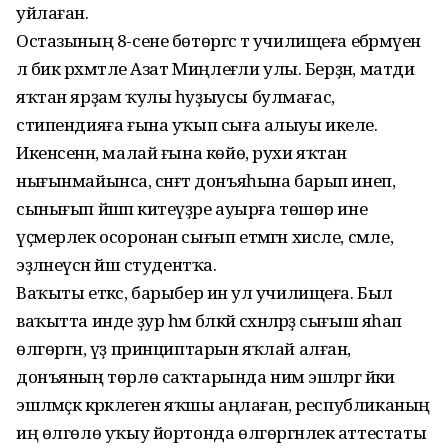
уйлаған.
Остазының 8-сене бөтөргәс тә училищеға ебәрмәүенә
лә бик рәхмәтле Азат Миңлеғәли улы. Берҙән, матди
яҡтан ярҙам ҡулы һуҙыусы булмағас,
стипендияға ғына уҡып сыға алыуы икеле.
Икенсенән, малай ғына көйө, рухи яҡтан
нығынмайынса, сәнғәт донъяһына барып инеп,
сынығып йәшәп китеүҙәре ауырға төшөр ине
үҫмерлек осоронан сығып етмәгән хисле, сәмле,
эҙләнеүсән йәш студентҡа.
Ваҡыты еткәс, барыбер инә ул училищеға. Был
ваҡытта инде ҙур һәм бәләкәй сәхнәләрҙә сығыш яһап
өлгөргән, үҙ принциптарын яҡлай алған,
донъяның төрлө саҡтарында нимә эшләргә йәки
эшләмәҫкә кәрәклеген яҡшы аңлаған, республиканың
иң өлгөлө уҡыу йортонда өлгөргәнлек аттестаты