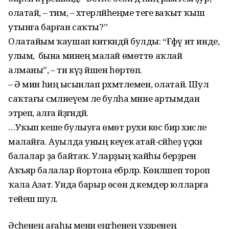
олатай, – тим, – хәтерләйһеңме теге ваҡыт ҡыш
утынға барған саҡты?”
Олатайым ҡаушап киткәндәй булды: “Ғәфү ит инде,
улым, ә бына минең малай өмөттө аҡлай
алманы”, – ти күҙ йәшен һөртөп.
– Ә мин һиңә ысынлап рәхмәтлемен, олатай. Шул
саҡтағы сәмләнеүем әле булһа мине артымдан
этәреп, алға әйҙәгәндәй.
…Уҡып кеше булыуға өмөт рухи көс бирә хисле
малайға. Ауылда уның кеүек атай-әсәйһеҙ үҫкән
балалар ҙа байтаҡ. Уларҙың ҡайһы берҙәрен
Аҡъяр балалар йортона ебәрәләр. Көнләшеп тороп
ҡала Азат. Унда барыр өсөн дә кемдер юлларға
тейеш шул.
Әсәһенең ағаһы менән еңгәһенең үҙҙәренең