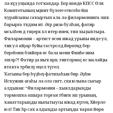
ла күҙ уңында тотҡандар. Бер көндө КПСС Өлкә
Комитетының мәҙәниәт бүлеге етәксеһе йәш
ҡурайсыны саҡыртып ала ла филармонияға эшкә
барырға тәҡдим итә. Әгәр риза булһаң, фатир
мәсьәләһен дә тиҙерәк хәл итер инек, тип ҡыҙыҡтыра.
Филармония – артист өсөн ижад урыны инде ул,
тик ул айҙар буйы гастролдә йөрөгәндә бер-
береһенән бәләкәйерәк өс бала менән Фәниәһе нимә
эшләр?! Фатир ҙа ныҡ кәрәк, тиктормаҫ өс малайҙы
ятаҡта тәрбиәләү еңел түгел.
Ҡатыны бер һүҙһеҙ фатихаһын бирә. Әҙһәм
Исҡужин ағаһы ла оло сәнғәт, сәхнә юлына сығыр
алдынан: “Филармония – хыялдарыңды
тормошҡа ашыра торған тәбиғи эш урының,
ҡанаттарыңды нығы­тыусы ижад күгең. Хәйерле
юл! Тик һәр саҡ ал­дыңды-артыңды ҡарап йөрө.