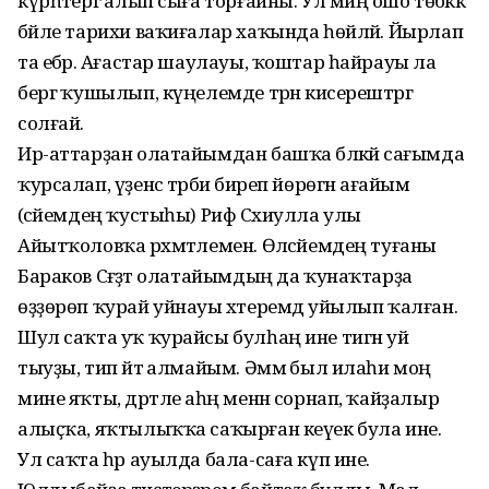
күрһәтергә алып сыға торғайны. Ул миңә ошо төбәккә
бәйле тарихи ваҡиғалар хаҡында һөйләй. Йырлап
та ебәрә. Ағастар шаулауы, ҡоштар һайрауы ла
бергә ҡушылып, күңелемде тәрән кисерештәргә
солғай.
Ир-аттарҙан олатайымдан башҡа бәләкәй сағымда
ҡурсалап, үҙенсә тәрбиә биреп йөрөгән ағайым
(әсәйемдең ҡустыһы) Риф Сәхиулла улы
Айытҡоловҡа рәхмәтле­мен. Өләсәйемдең туғаны
Бараков Сәғәҙәт олатайымдың да ҡунаҡтарҙа
өҙҙөрөп ҡурай уйнауы хәтеремдә уйылып ҡалған.
Шул саҡта уҡ ҡурайсы булһаң ине тигән уй
тыуҙы, тип әйтә алмайым. Әммә был илаһи моң
мине яҡты, дәртле аһәң менән сорнап, ҡайҙалыр
алыҫҡа, яҡтылыҡҡа саҡырған кеүек була ине.
Ул саҡта һәр ауылда бала-саға күп ине.