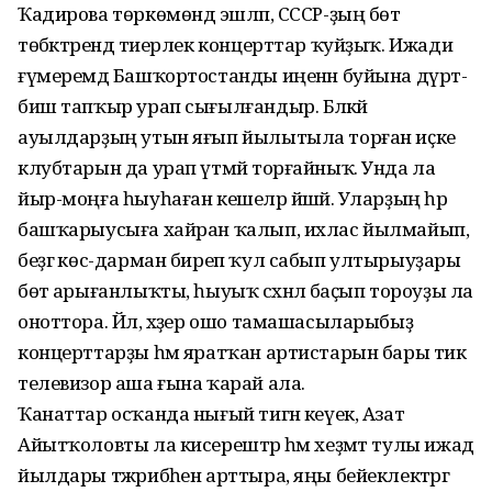
Ҡадирова төркөмөндә эшләп, СССР-ҙың бөтә
төбәктәрендә тиерлек концерттар ҡуйҙыҡ. Ижади
ғүмеремдә Башҡортостанды иңенән буйына дүрт-
биш тапҡыр урап сығылғандыр. Бәләкәй
ауылдарҙың утын яғып йылытыла торған иҫке
клубтарын да урап үтмәй торғайныҡ. Унда ла
йыр-моңға һыуһаған кешеләр йәшәй. Уларҙың һәр
башҡарыусыға хайран ҡалып, ихлас йылмайып,
беҙгә көс-дарман биреп ҡул сабып ултырыуҙары
бөтә арығанлыҡты, һыуыҡ сәхнәлә баҫып тороуҙы ла
оноттора. Йәл, хәҙер ошо тамашасыларыбыҙ
концерттарҙы һәм яратҡан артистарын бары тик
телевизор аша ғына ҡарай ала.
Ҡанаттар осҡанда нығый тигән кеүек, Азат
Айытҡоловты ла кисерештәр һәм хеҙмәт тулы ижад
йылдары тәжрибәһен арттыра, яңы бейеклектәргә