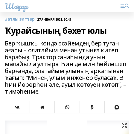
Шоңҡар
Затлы заттар
27 ЯНВАРЯ 2021, 20:45
Ҡурайсының бәхет юлы
Бер ҡышҡы көндә әсәйемдең бер туған
ағаһы – олатайым менән утынға китеп
барабыҙ. Трактор санаһында уның
малайы ла ултыра. Һин дә мин һөйләшеп
барғанда, олатайым улының арҡаһынан
ҡағып: “Ми­нең улым инженер буласаҡ. Ә
һин йөрөрһөң әле, ауыл көтөүен көтөп”, –
тимәһенме.