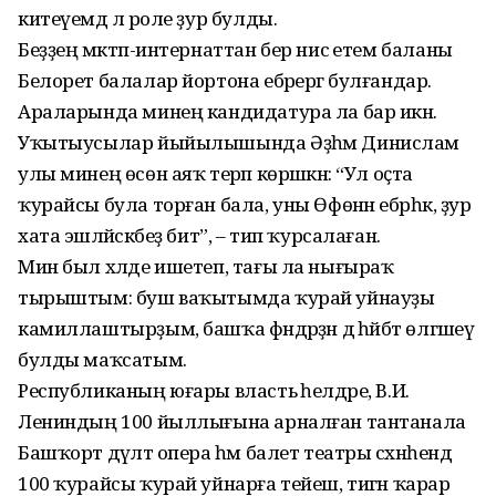
китеүемдә лә роле ҙур булды.
Беҙҙең мәктәп-интернаттан бер нисә етем баланы
Белорет балалар йортона ебәрергә булғандар.
Араларында минең кандидатура ла бар икән.
Уҡытыусылар йыйылышында Әҙһәм Динислам
улы минең өсөн аяҡ терәп көрәшкән: “Ул оҫта
ҡурайсы була торған бала, уны Өфөнән ебәрһәк, ҙур
хата эшләйәсәкбеҙ бит”, – тип ҡурсалаған.
Мин был хәлде ишетеп, тағы ла нығыраҡ
тырыштым: буш ваҡытымда ҡурай уйнауҙы
камиллаштырҙым, башҡа фәндәрҙән дә һәйбәт өлгәшеү
булды маҡсатым.
Республиканың юғары власть әһелдәре, В.И.
Лениндың 100 йыллығына арналған тантанала
Башҡорт дәүләт опера һәм балет театры сәхнәһендә
100 ҡурайсы ҡурай уйнарға тейеш, тигән ҡарар