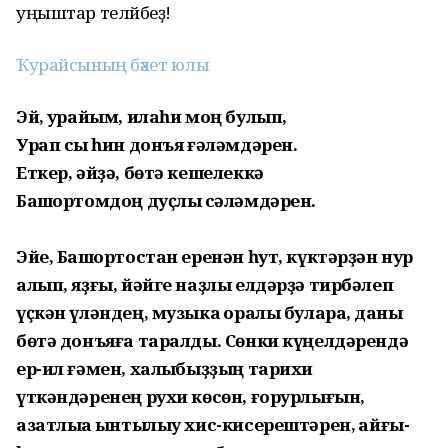
уңыштар теләйбеҙ!
Ҡурайсының бәхет юлы
Эй, ҡурайым, илаһи моң булып,
Урап сыҡ һин донъя ғәләмдәрен.
Еткер, әйҙә, бөтә кешелеккә
Башҡортомдоң дуҫлыҡ сәләмдәрен.
Эйе, Башҡортостан еренән һут, күктәрҙән нур
алып, яҙғы, йәйге наҙлы елдәрҙә тирбәлеп
үҫкән үләндең, музыка ҡоралы булараҡ, даны
бөтә донъяға таралды. Сөнки күңелдәрендә
ер-ил ғәмен, халҡыбыҙҙың тарихи
үткәндәренең рухи көсөн, ғорурлығын,
азатлыҡҡа ынтылыу хис-кисерештәрен, ҡайғы-