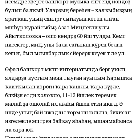
исемдәре хәҙерге башҡорт музыка сәнғәтендә йондоҙ
булып балҡый. Уларҙың береһенә – халҡыбыҙҙың
яратҡан, уның сәхнәләргә сығыуын көтөп алған
мәшһүр ҡурайсыбыҙ Азат Миңлеғәли улы
Айытҡоловҡа – ошо көндәрҙә 60 йәш тулды. Кемгә
нисектер, миңә, уны бала сағынан күреп белгән
кешегә, был ысынбарлыҡ сәйерерәк кеүек тә әле ул.
Өфөлә башҡорт мәктәп-интернатында бергә уҡып,
ялдарҙа ҡустым менән тыуған ауылым Һарышҡа
ҡайтҡылап йөрөгән ҡара ҡашлы, ҡара күҙле,
бәләкәйҙән етди холоҡло, 11-12 йәшлек теремек
малай ҙа ошолай ил ағаһы йәшенә еткән икән дә. Ә
инде уның бай ижадлы тормош юлына, бихисап
изгелекле эштәренә байҡау яһаһаң, ышанмайынса
ла сара юҡ.