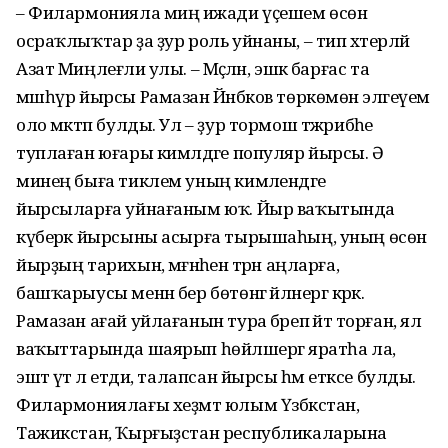
– Филармонияла миңә ижади үҫешем өсөн
осраҡлыҡтар ҙа ҙур роль уйнаны, – тип хәтерләй
Азат Миңлеғәли улы. – Мәҫәлән, эшкә барғас та
мәшһүр йырсы Рамазан Йәнбәков төркөмөнә эләгеүем
оло мәктәп булды. Ул – ҙур тормош тәжрибәһе
туплаған юғары кимәлдәге популяр йырсы. Ә
минең быға тиклем уның кимәлендәге
йырсыларға уйнағаным юҡ. Йыр ваҡытында
күберәк йырсыны асырға тырышаһың, уның өсөн
йырҙың тарихын, мәғәнәһен тәрән аңларға,
башҡарыусы менән бер бөтөнгә әйләнергә кәрәк.
Рамазан ағай уйлағанын тура бәреп әйтә торған, ял
ваҡыттарында шаярып һөйләшергә яратһа ла,
эштә үтә лә етди, талапсан йырсы һәм етәксе булды.
Филармониялағы хеҙмәт юлым Үзбәкстан,
Тажикстан, Ҡырғыҙстан республикаларына