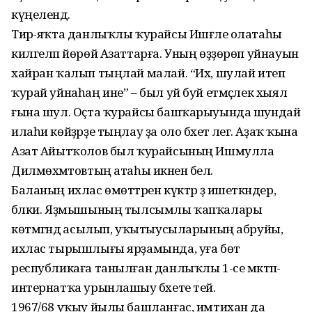
күңелендә.
Тирә-яҡта данлыҡлы ҡу­райсы Ишғәле олатаһы
килге­ләп йө­рөй Азаттарға. Уның өҙҙөрөп уйнауын
хайран ҡалып тың­лай малай. “Их, шулай итеп
ҡурай уйнаһаң ине” – был уй буй етмәҫлек хыял
ғына шул. Оҫта ҡурайсы баш­ҡарыуында шундай
ила­һи көйҙәрҙе тыңлау ҙа оло бәхет әлегә. Аҙаҡ ҡына
Азат Айытҡолов был ҡурайсының Ишмулла
Дилмөхәмәтовтың атаһы икәнен белә.
Баланың ихлас өмөт­тәрен күктәр ҙә ишет­кәндер,
бәлки. Яҙмы­шының тылсымлы ҡап­ҡалары
көтмәгәндә асылып, уҡытыусы­ларының абруйы,
ихлас тырышлығы ярҙамында, уға бөтә
республикаға танылған данлыҡлы 1-се мәктәп-
интернатҡа урынлашыу бәхете тейә.
1967/68 уҡыу йылы башланғас, имтихан да