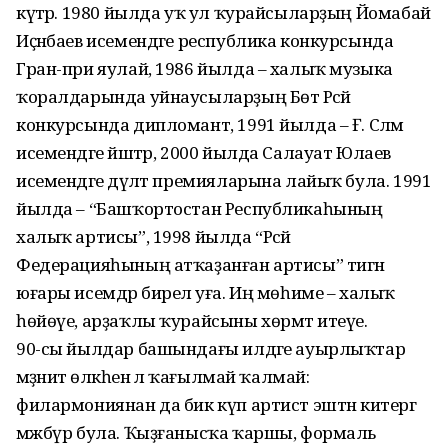
күтәрә. 1980 йылда уҡ ул ҡурайсыларҙың Йомабай
Иҫәнбаев исемендәге республика конкурсында
Гран-при яулай, 1986 йылда – халыҡ музыка
ҡоралдарында уйнаусыларҙың Бөтә Рәсәй
конкурсында дипломант, 1991 йылда – Ғ. Сәләм
исемендәге йәштәр, 2000 йылда Салауат Юлаев
исемендәге дәүләт премияларына лайыҡ була. 1991
йылда – “Башҡортостан Республикаһының
халыҡ артисы”, 1998 йылда “Рәсәй
Федерацияһының атҡаҙанған артисы” тигән
юғары исемдәр бирелә уға. Иң мөһиме – халыҡ
һөйөүе, арҙаҡлы ҡурайсыны хөрмәт итеүе.
90-сы йылдар башындағы илдәге ауыр­лыҡтар
мәҙәниәт өлкәһенә лә ҡағылмай ҡалмай:
филармониянан да бик күп артист эштән китергә
мәжбүр була. Ҡыҙғанысҡа ҡаршы, формаль