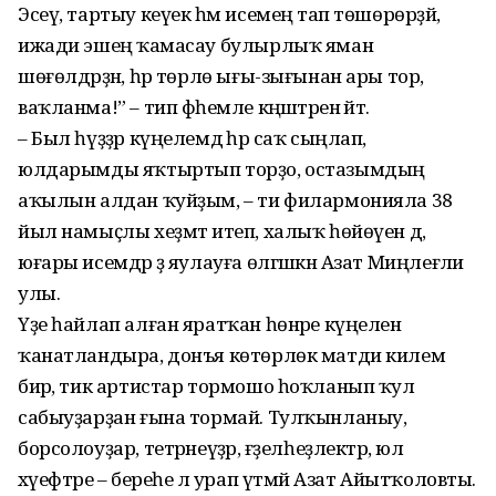
Эсеү, тартыу кеүек һәм исемеңә тап төшөрөрҙәй,
ижади эшеңә ҡамасау булырлыҡ яман
шөғөлдәрҙән, һәр төрлө ығы-зығынан ары тор,
ваҡланма!” – тип фәһемле кәңәштәрен әйтә.
– Был һүҙҙәр күңелемдә һәр саҡ сыңлап,
юлдарымды яҡтыртып торҙо, остазымдың
аҡылын алдан ҡуйҙым, – ти филармонияла 38
йыл намыҫлы хеҙмәт итеп, халыҡ һөйөүен дә,
юғары исемдәр ҙә яулауға өлгәшкән Азат Миңлеғәли
улы.
Үҙе һайлап алған яратҡан һөнәре күңелен
ҡанатландыра, донъя көтөрлөк матди килем
бирә, тик артистар тормошо һоҡланып ҡул
сабыуҙарҙан ғына тормай. Тулҡынланыу,
борсолоуҙар, тетрәнеүҙәр, ғәҙелһеҙлектәр, юл
хәүефтәре – береһе лә урап үтмәй Азат Айытҡоловты.