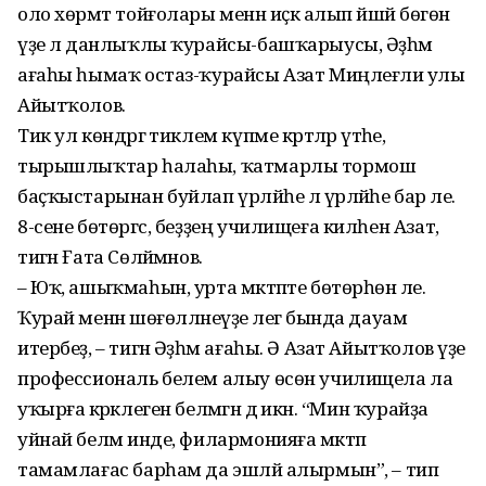
оло хөрмәт тойғо­лары менән иҫкә алып йәшәй бөгөн
үҙе лә данлыҡлы ҡурайсы-башҡарыусы, Әҙһәм
ағаһы һымаҡ остаз-ҡурайсы Азат Миңлеғәли улы
Айытҡолов.
Тик ул көндәргә тиклем күпме кәртәләр үтәһе,
тырышлыҡтар һалаһы, ҡатмарлы тормош
баҫҡыстарынан буйлап үрләйһе лә үрләйһе бар әле.
8-сене бөтөргәс, беҙҙең училищеға килһен Азат,
тигән Ғата Сөләймәнов.
– Юҡ, ашыҡмаһын, урта мәктәпте бөтөрһөн әле.
Ҡурай менән шөғөлләнеүҙе әлегә бында дауам
итербеҙ, – тигән Әҙһәм ағаһы. Ә Азат Айытҡолов үҙе
профессиональ белем алыу өсөн училищела ла
уҡырға кәрәклеген белмәгән дә икән. “Мин ҡурайҙа
уйнай беләм инде, филармонияға мәктәп
тамамлағас барһам да эшләй алырмын”, – тип