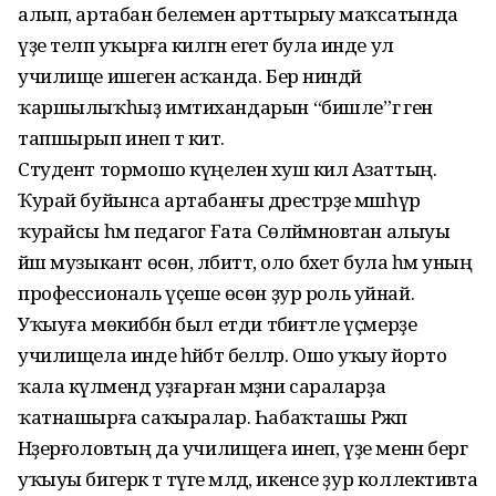
алып, артабан белемен арттырыу маҡсатында
үҙе теләп уҡырға килгән егет була инде ул
училище ишеген асҡанда. Бер ниндәй
ҡаршылыҡһыҙ имтихандарын “бишле”гә генә
тапшырып инеп тә китә.
Студент тормошо күңеленә хуш килә Азаттың.
Ҡурай буйынса артабанғы дәрестәрҙе мәшһүр
ҡурайсы һәм педагог Ғата Сөләймәновтан алыуы
йәш музыкант өсөн, әлбиттә, оло бәхет була һәм уның
профессиональ үҫеше өсөн ҙур роль уйнай.
Уҡыуға мөкиббән был етди тәбиғәтле үҫмерҙе
училищела инде һәйбәт беләләр. Ошо уҡыу йорто
ҡала күләмендә уҙғарған мәҙәни сараларҙа
ҡатнашырға саҡыралар. Һабаҡташы Рәжәп
Нәҙерғоловтың да училищеға инеп, үҙе менән бергә
уҡыуы бигерәк тә тәүге мәлдә, икенсе ҙур коллективта