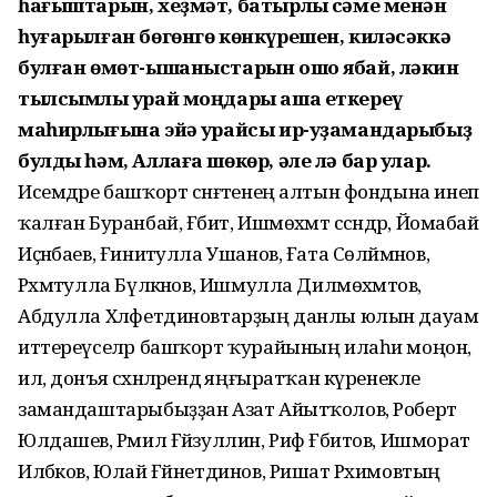
һағыштарын, хеҙмәт, батырлыҡ сәме менән
һуғарылған бөгөнгө көнкүрешен, киләсәккә
булған өмөт-ышаныстарын ошо ябай, ләкин
тылсымлы ҡурай моңдары аша еткереү
маһирлығына эйә ҡурайсы ир-уҙамандарыбыҙ
булды һәм, Аллаға шөкөр, әле лә бар улар.
Исемдәре башҡорт сәнғәтенең алтын фондына инеп
ҡалған Буранбай, Ғәбит, Ишмөхәмәт сәсәндәр, Йомабай
Иҫәнбаев, Ғиниәтулла Ушанов, Ғата Сөләймәнов,
Рәхмәтулла Бүләкәнов, Ишмулла Дилмө­хәмәтов,
Абдулла Хәлфетдиновтарҙың данлы юлын дауам
иттереүселәр башҡорт ҡурайының илаһи моңон,
ил, донъя сәхнә­ләрендә яңғыратҡан күренекле
заман­даштарыбыҙҙан Азат Айытҡолов, Роберт
Юлдашев, Рәмил Ғәйзуллин, Риф Ғәбитов, Ишморат
Илбәков, Юлай Ғәйнетдинов, Ришат Рәхимовтың