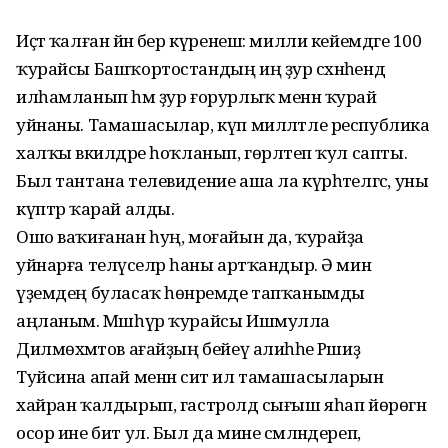
Иҫтә ҡалған йәнә бер күренеш: милли кейемдәге 100
ҡурайсы Башҡортостандың иң ҙур сәхнәһендә
илһамланып һәм ҙур ғорурлыҡ менән ҡурай
уйнаны. Тамашасылар, күп милләтле республика
халҡы вәкилдәре һоҡланып, гөрләтеп ҡул сапты.
Был тантана телевидение аша ла күрһәтелгәс, уны
күптәр ҡарай алды.
Ошо ваҡиғанан һуң, моғайын да, ҡурайҙа
уйнарға теләүселәр һаны артҡандыр. Ә мин
үҙемдең буласаҡ һөнәремде тапҡанымды
аңланым. Мәшһүр ҡурайсы Ишмулла
Дилмөхәмәтов ағайҙың бейеү алиһәһе Рәшиҙә
Туйсина апай менән сит ил тамашасыларын
хайран ҡалдырып, гастролдә сығыш яһап йөрөгән
осор ине бит ул. Был да мине сәмләндереп,