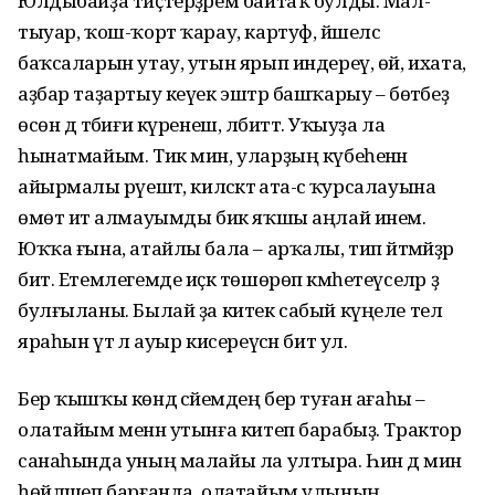
Юлдыбайҙа тиҫтерҙәрем байтаҡ булды. Мал-
тыуар, ҡош-ҡорт ҡарау, картуф, йәшел­сә
баҡсаларын утау, утын ярып индереү, өй, ихата,
аҙбар таҙартыу кеүек эштәр башҡарыу – бөтәбеҙ
өсөн дә тәбиғи күренеш, әлбиттә. Уҡыуҙа ла
һынатмайым. Тик мин, уларҙың күбеһенән
айырмалы рәүештә, киләсәктә ата-әсә ҡурсалауына
өмөт итә алмауымды бик яҡшы аңлай инем.
Юҡҡа ғына, атайлы бала – арҡалы, тип әйтмәйҙәр
бит. Етемлегемде иҫкә төшөрөп кәмһетеүселәр ҙә
булғыланы. Былай ҙа китек сабый күңеле тел
яраһын үтә лә ауыр кисереүсән бит ул.
Бер ҡышҡы көндә әсәйемдең бер туған ағаһы –
олатайым менән утынға китеп барабыҙ. Трактор
санаһында уның малайы ла ултыра. Һин дә мин
һөйләшеп барғанда, олатайым улының