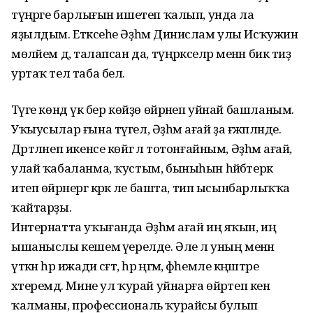
түңәрәге барлығын ишетеп ҡалып, унда ла
яҙылдым. Етәксеһе Әҙһәм Динислам улы Исҡужин
мөләйем дә, талапсан да, түңәрәкселәр менән бик тиҙ
уртаҡ тел таба белә.
Тәүге көндә үк бер көйҙө өйрәнеп уйнай башланым.
Уҡыусылар ғына түгел, Әҙһәм ағай ҙа ғәжәпләнде.
Дәртләнеп икенсе көйгә лә тотонғайным, Әҙһәм ағай,
улай ҡабаланма, ҡустым, быныһын һәйбәтерәк
итеп өйрәнергә кәрәк әле башта, тип ысынбарлыҡҡа
ҡайтарҙы.
Интернатта уҡығанда Әҙһәм ағай иң яҡын, иң
ышаныслы кешемә әүерелде. Әле лә уның менән
үткән һәр ижади сәғәт, һәр әңгәмә, фәһемле кәңәштәре
хәтеремдә. Мине ул ҡурай уйнарға өйрәтеп кенә
ҡалманы, профессиональ ҡурайсы булып