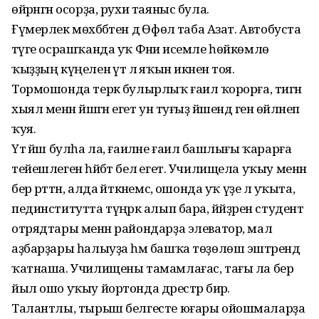
өйрәнгән осорҙа, рухи таяныс була.
Ғүмерлек мөхәббәтен дә Өфөлә таба Азат. Автобуста
тәүге осрашҡанда уҡ Фәниә исемле һөйкөмлө
ҡыҙҙың күңеленә үтә лә яҡын икәнен тоя.
Тормошонда терәк булырлыҡ ғаилә ҡорорға, тигән
хыял менән йәшәгән егет ун туғыҙ йәшендә генә өйләнеп
ҡуя.
Үтә йәш булһа ла, ғаиләне ғаилә башлы­ғы ҡарарға
тейешлеген һәйбәт белә егет. Училищела уҡыу менән
бер рәттән, алда әйткәнемсә, ошонда уҡ үҙе лә уҡыта,
пединститутта түңәрәк алып бара, йәйҙәрен студент
отрядтары менән райондарҙа элеватор, мал
аҙбарҙары һалыуҙа һәм башҡа төҙөлөш эштәрендә
ҡатнаша. Училищены тамамлағас, тағы ла бер
йыл ошо уҡыу йортонда дәрестәр бирә.
Талантлы, тырыш белгесте юғары ойошмаларҙа