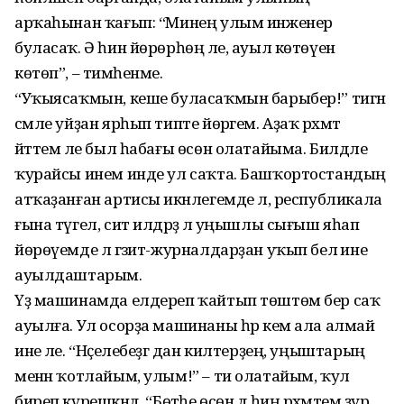
арҡаһынан ҡағып: “Ми­нең улым инженер
буласаҡ. Ә һин йөрөрһөң әле, ауыл көтөүен
көтөп”, – тимәһенме.
“Уҡыясаҡмын, кеше буласаҡмын барыбер!” тигән
сәмле уйҙан ярһып типте йө­рә­гем. Аҙаҡ рәхмәт
әйттем әле был һабағы өсөн олатайыма. Билдәле
ҡурайсы инем инде ул саҡта. Башҡортостандың
атҡаҙан­ған артисы икәнлегемде лә, республикала
ғына түгел, сит илдәрҙә лә уңышлы сығыш яһап
йөрөүемде лә гәзит-журналдарҙан уҡып белә ине
ауылдаштарым.
Үҙ машинамда елдереп ҡайтып төштөм бер саҡ
ауылға. Ул осорҙа машинаны һәр кем ала алмай
ине әле. “Нәҫелебеҙгә дан килтерҙең, уңыштарың
менән ҡотлайым, улым!” – ти олатайым, ҡул
биреп күреш­кәндә. “Бөтәһе өсөн дә һиңә рәхмәтем ҙур,