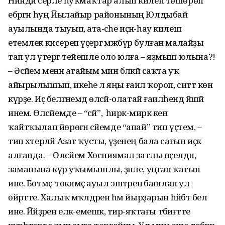
Ниндәй серле һуҡмаҡтар алып килеп төшөрөп
ебәргән һуң Йылайыр районының Юлдыбай
ауылында тыуып, ата-әсәһе иҫән-һау килеш
етемлек кисереп үҫергә мәжбүр булған малайҙы
тап ул үтергә тейешле оло юлға – яҙмыш юлына?!
– Әсәйем менән атайым мин бәләкәй саҡта уҡ
айырылышып, икеһе лә яңы ғаилә ҡороп, ситтә көн
күрҙе. Иҫ белгәнемдә өләсәй-олатай ғаиләһендә йәшәй
инем. Өләсәйемде – “әсәй”, ә һирәк-мирәк кенә
ҡайтҡылап йөрөгән әсәйемде “апай” тип үҫтем, –
тип хәтерләй Азат ҡусты, үҙенең бала сағын иҫкә
алғанда. – Өләсәйем Хөсниямал затлы нәҫелдән,
заманына күрә уҡымышлы, әҙәпле, уңған ҡатын
ине. Бөтмәҫ-төкәнмәҫ ауыл эштәренә башлап ул
өйрәтте. Халыҡ мәҡәлдәрен һәм йырҙарын һәйбәт белә
ине. Йәйҙәрен еләк-емешкә, тирә-яҡтағы тәбиғәтте