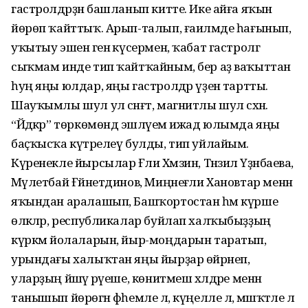
гастролдәрҙән башланып китте. Ике айға яҡын
йөрөп ҡайттыҡ. Арып-талып, ғаиләмде һағынып,
уҡытыу эшенә генә күсермен, ҡабат гастролгә
сыҡмам инде тип ҡайт­ҡайным, бер аҙ ваҡыттан
һуң яңы юлдар, яңы гастролдәр үҙенә тартты.
Шауҡымлы шул ул сәнғәт, магнитлы шул сәхнә.
“Йәдкәр” төркөмөндә эшләүем ижад юлымда яңы
баҫҡысҡа күтәрелеү булды, тип уйлайым.
Күренекле йырсылар Ғәли Хәмзин, Тәнзилә Үҙәнбаева,
Мәүлетбай Ғәйнетдинов, Миңнеғәли Хановтар менән
яҡындан аралашып, Башҡортостан һәм күрше
өлкәләр, республикалар буйлап халҡыбыҙҙың
күркәм йолаларын, йыр-моңдарын таратып,
урындағы халыҡтан яңы йырҙар өйрәнеп,
уларҙың йәшәү рәүеше, көнитмеш хәлдәре менән
танышып йөрөгән фәһемле лә, күңелле лә, мәшәҡәтле лә