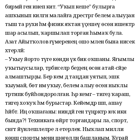
бирмәй генә инеп китә. “Уҡып кеше” булырға
ашҡынып килгән малайға дәрестәргә белем алыуҙан
тыш та рухи һәм физик яҡтан үҫешеү өсөн ишектәр
шар асылып, ҡаршылап торған һымаҡ була.
Азат Айытҡолов ғүмеренең ошо мәлен бына нисек
хәтерләй:
– Уҡыу йорто тәүге көндән үк бик оҡшаны. Яғымлы
уҡытыусылар, тәрбиәселәр беҙҙең өсөн атай-әсәйҙе
алмаштырҙы. Бер кем дә таңдан уятып, эшкә
ҡыумай, бөтә нәмә уҡыу, белем алыу өсөн ныҡлы
тәртипкә буйһондоролған. Һәр кемгә – тигеҙ ҡараш,
тигеҙ хоҡуҡ һәм бурыстар. Кейемдәр шәп, ашау
һәйбәт. Иң оҡшағаны: ниндәй генә түңәрәктәр юҡ икән
бында?! Техникаға өйрәтә торғандары ла, спорт,
сәнғәт йүнәлешлеләре лә етерлек. Ныҡлап милли
көрәш спорты менән шөғөлләнә башланым. Ҡурай