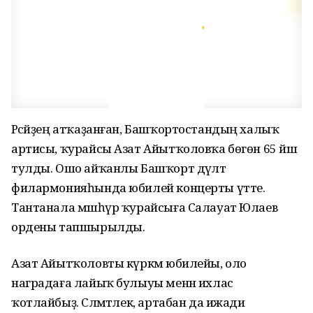
Рәсәйҙең атҡаҙанған, Башҡортостандың халыҡ
артисы, ҡурайсы Азат Айытҡоловҡа бөгөн 65 йәш
тулды. Ошо айҡанлы Башҡорт дәүләт
филармонияһында юбилей концерты үтте.
Тантанала мәшһүр ҡурайсыға Салауат Юлаев
ордены тапшырылды.
Азат Айытҡоловты күркәм юбилейы, оло
наградаға лайыҡ булыуы менән ихлас
ҡотлайбыҙ. Сәләмәтлек, артабан да ижади