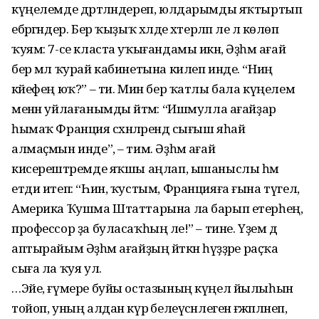
күңелемде дәртләндереп, юлдарымды яҡтыртып
ебәргәндер. Бер ҡыҙыҡ хәлде хәтерләп әле лә көлөп
ҡуям: 7-се класта уҡығандамы икән, Әҙһәм ағай
бер мәл ҡурай кабинетына килеп инде. “Ниңә
кәйефең юҡ?” – ти. Мин бер ҡатлы бала күңелем
менән уйлағанымды әйтәм: “Ишмулла ағайҙар
һымаҡ Франция сәхнә­ләрендә сығыш яһай
алмаҫмын инде”, – тим. Әҙһәм ағай
кисерештәремде яҡшы аңлап, ышаныслы һәм
етди итеп: “Һин, ҡустым, Францияға ғына түгел,
Америка Ҡушма Штаттарына ла барып етерһең,
профессор ҙа буласаҡһың әле!” – тине. Үҙем дә
аптырайым Әҙһәм ағайҙың әйткән һүҙҙәре раҫҡа
сыға ла ҡуя ул.
…Эйе, ғүмере буйы остазының күңел йылыһын
тойоп, уның алдан күрә белеү­сәнлегенә ғәжәпләнеп,