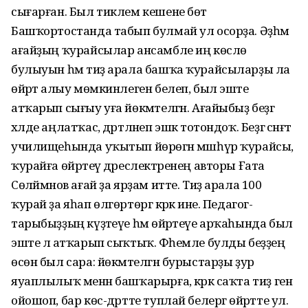
сығарған. Был тиклем кешене бөтә
Башҡортостанда табып булмай ул осорҙа. Әҙһәм
ағайҙың ҡурайсылар ансамбле иң көслө
булыуын һәм тиҙ арала башҡа ҡурайсыларҙы ла
өйрәтә алыу мөмкинлеген белеп, был эште
атҡарып сығыу уға йөкмәтелгән. Ағайыбыҙ беҙгә
хәлде аңлатҡас, дәртләнеп эшкә тотондоҡ. Беҙгә сәнғәт
училищеһында уҡытып йөрөгән мәшһүр ҡурайсы,
ҡурайға өйрәтеү дәреслектәренең авторы Ғата
Сөләймәнов ағай ҙа ярҙам итте. Тиҙ арала 100
ҡурай ҙа яһап өлгөртөргә кәрәк ине. Педагог­
тарыбыҙҙың күҙәтеүе һәм өйрәтеүе арҡаһында был
эште лә атҡарып сыҡтыҡ. Фәһемле булды беҙҙең
өсөн был сара: йөкмәтелгән бурыстарҙы ҙур
яуаплылыҡ менән башҡарырға, кәрәк саҡта тиҙ генә
ойошоп, бар көс-дәртте туплай белергә өйрәтте ул.