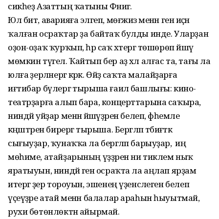
сикһеҙ Азаттың ҡатыны Фәниәгә.
Юл бит, аварияға эләгеп, мөғжизә менән генә иҫән
ҡалған осраҡтар ҙа байтаҡ булды инде. Уларҙан
оҙон-оҙаҡ ҡурҡып, һәр саҡ хәтергә төшөрөп йәшәү
мөмкин түгел. Ҡайтып бер аҙ хәл алғас та, тағы ла
юлға әҙерләнергә кәрәк. Өйҙә саҡта малайҙарға
иғтибар бүлергә тырыша ғаилә башлығы: кино-
театрҙарға алып бара, концерттарына саҡыра,
ниндәй уйҙар менән йәшәүҙәрен белеп, фәһемле
кәңәштәрен бирергә тырыша. Бергәләп тәбиғәткә
сығыуҙар, ҡунаҡҡа ла бергәләп барыуҙар, ә иң
мөһиме, атайҙарының үҙҙәрен ни тиклем ныҡ
яратыуын, ниндәй генә осраҡта ла аңлап ярҙам
итергә әҙер тороуын, эшенең үҙенсәлеген белеп
үҫеүҙәре атай менән балалар араһын һыуытмай,
рухи бөтөнлөктән айырмай.