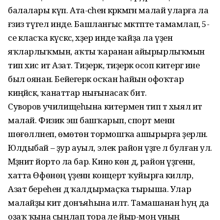
балалары күп. Ата-әсәһенә кәрәкмәгән малай уларға ла
ғәзиз түгел инде. Башланғыс мәктәпте тамамлап, 5-
се класҡа күскәс, хәҙер инде ҡайҙа ла үҙен
яҡларлыҡмын, аҡты ҡаранан айырыр­лыҡмын
тип хис итә Азат. Тиҙерәк, тиҙерәк осоп китергә ине
был оянан. Бейегерәк осҡан һайын офоҡтар
киңәйәсәк, ҡанаттар нығынасаҡ бит.
Суворов училищеһына китермен тип тә хыял итә
малай. Физик эш башҡарып, спорт менән
шөғөлләнеп, өмөтөн тормошҡа ашырырға әҙерләнә.
Юлдыбай – ҙур ауыл, элек район үҙәге лә булған ул.
Мәҙәниәт йорто ла бар. Кино көн дә, район үҙәгенән,
хатта Өфөнөң үҙенән концерт ҡуйырға киләләр,
Азат береһен дә ҡалдырмаҫҡа тырыша. Улар
малайҙы әкиәт донъяһына илтә. Тамашанан һуң да
оҙаҡ ҡына сыңлап тора әле йыр-моң уның