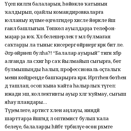
Үҫеп килгән балаларын, һөйөклө ҡатынын
ҡалдырып, оҙайлы командиров­каларға
юлланыу күпме өҙгөләгәндер хисле йөрәкле йәш
ғаилә башлығын. Төпкөл ауылдарҙа телефон-
маҙар ҙа юҡ. Хәл белешерлек тә әмәл булмаған
саҡтарҙы ла тыныс кисерергә өйрәнергә кәрәк бит әле.
Әгәр өйрәнеп булһа?! “Балалар ауырый” тигән хәбәр
алғанда ла сәхнәгә һәр саҡ йылмайып сығырға, бөтә
булмышыңды һалып, профессиональ оҫталыҡ
менән көйҙәреңде башҡарырға кәрәк. Иртәгәһенә бөтәһен
дә ташлап, осоп ҡына ҡайта һалырлыҡ түгел:
ижади эш, коллективты ауыр хәлгә ҡуймау, сығыш
яһау пландары…
Түҙемлеге, артист хәлен аңлауы, ниндәй
шарттарҙа йәшәгәндә лә оптимист булып ҡала
белеүе, балаларҙы һәйбәт тәрбиәләүе өсөн рәхмәте