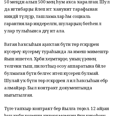
50 меңдән алып 500 мең һум аҡса ҡаралған. Шул
да иғтибарҙы йәлеп итә: ҡануниәт тарафынан
ниндәй түләүҙәр, ташламалар һәм социаль
гарантиялар индерелгән, шуларҙың бөтәһенә лә
улар тулыһынса дәғүә итә ала.
Ватан һаҡсыһын аҙаҡтан бүтән төр ғәскәрҙәренә
күсереү-күсермәү тураһында ла имеш-мимештәр
йыш ишетелә. Хәрби хеҙмәткәрҙе, уның үҙенең
теләгенән тыш, пилотһыҙ осоу аппаратына бәйле
булмаған бүтән белгес итеп күсереп булмай.
Шулай уҡ бүтән төр ғәскәрҙәренә лә ил һаҡсыһын ебәрә
алмайҙар. Был контракт документында
нығытылған.
Тәүге тапҡыр контракт бер йылға төҙөлә. 12 айҙан
һуң хәрби хеҙмәттән китергә мөмкин йәки киреһенсә