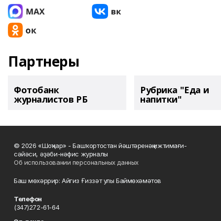
Партнеры
Фотобанк
Рубрика "Еда и
журналистов РБ
напитки"
© 2026 «Шоңҡар» - Башҡортостан йәштәренәң ижтимағи-
сәйәси, әҙәби-нәфис журналы
Об использовании персональных данных
Баш мөхәррир: Айгиз Ғиззәт улы Баймөхәмәтов
Телефон
(347)272-61-64