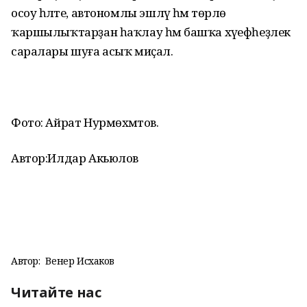
осоу һәләте, автономлы эшләү һәм төрлө
ҡаршылыҡтарҙан һаҡлау һәм башҡа хәүефһеҙлек
саралары шуға асыҡ миҫал.
Фото: Айрат Нурмөхәмәтов.
Автор:Илдар Акьюлов
Автор:
Венер Исхаков
Читайте нас