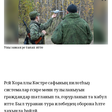
Уны заман үҙе талап итте
Рәсәй Ҡораллы Көстәре сафының пилотһыҙ
системалар ғәскәре менән тулыланыуын
граждандар шатланып та, ғорурланып та ҡабул
итте. Был туранан-тура илебеҙҙең оборона һәләте
хаҡында һөйләй.