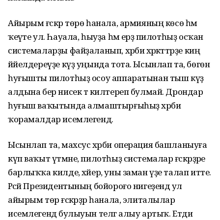
Айырым ғәскәр төрө һанала, армияның көсө һәм
ҡеүәте ул. Һауала, һыуҙа һәм ерҙә пилотһыҙ осҡан
системаларҙы файҙаланып, хәрби хәрәкәттәрҙе киң
йәйелдереүҙе күҙ уңында тота. Ысынлап та, бөгөн
һуғышты пилотһыҙ осоу аппаратынан тыш күҙ
алдына бер нисек тә килтереп булмай. Дрондар
һуғыш ваҡытында алмаштырғыһыҙ хәрби
ҡорамалдар исемлегендә.
Ысынлап та, махсус хәрби операция башланыуға
күп ваҡыт үтмәне, пилотһыҙ системалар ғәскәрҙәре
барлыҡҡа килде, хәйер, уны заман үҙе талап итте.
Рәсәй Президентының бойороғо нигеҙендә ул
айырым төр ғәскәрҙәр һанала, элиталылар
исемлегендә булыуын телгә алыу артыҡ. Етди