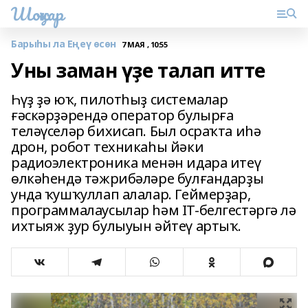
Шоңҡар
Барыһы ла Еңеү өсөн
7 МАЯ , 10:55
Уны заман үҙе талап итте
Һүҙ ҙә юҡ, пилотһыҙ системалар
ғәскәрҙәрендә оператор булырға
теләүселәр бихисап. Был осраҡта иһә
дрон, робот техникаһы йәки
радиоэлектроника менән идара итеү
өлкәһендә тәжрибәләре булғандарҙы
унда ҡушҡуллап алалар. Геймерҙар,
программалаусылар һәм IT-белгестәргә лә
ихтыяж ҙур булыуын әйтеү артыҡ.