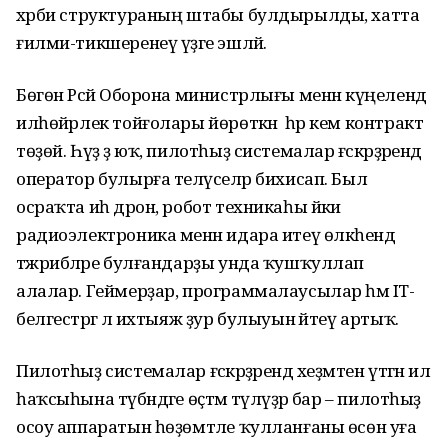
хәрби структураның штабы булдырылды, хатта
ғилми-тикшеренеү үҙәге эшләй.
Бөгөн Рәсәй Оборона министрлығы менән күңелендә
илһөйәрлек тойғолары йөрөткән һәр кем контракт
төҙөй. Һүҙ ҙә юҡ, пилотһыҙ системалар ғәскәрҙәрендә
оператор булырға теләүселәр бихисап. Был
осраҡта иһә дрон, робот техникаһы йәки
радиоэлектроника менән идара итеү өлкәһендә
тәжрибәләре булғандарҙы унда ҡушҡуллап
алалар. Геймерҙар, программалаусылар һәм IT-
белгестәргә лә ихтыяж ҙур булыуын әйтеү артыҡ.
Пилотһыҙ системалар ғәскәрҙәрендә хеҙмәтен үтәгән ил
һаҡсыһына түбәндәге өҫтәмә түләүҙәр бар – пилотһыҙ
осоу аппаратын һөҙөмтәле ҡулланғаны өсөн уға