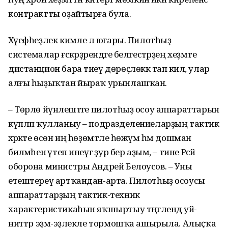
контрактты оҙайтырға була.
Хәүефһеҙлек кимәле лә юғары. Пилотһыҙ
системалар ғәскәрҙәрендәге белгестәрҙең хеҙмәте
дистанцион бара тиеү дөрөҫлөккә тап килә, улар
алғы һыҙыҡтан йыраҡ урынлашҡан.
– Төрлө йүнәлештәге пилотһыҙ осоу аппараттарын
күпләп ҡулланыу – подразделениеларҙың тактик
хәрәкәте өсөн иң һөҙөмтәле һөжүм һәм дошман
биләмәһенә үтеп инеүгә ҙур бер аҙым, – тине Рәсәй
оборона министры Андрей Белоусов. – Уны
етештереү артҡандан-арта. Пилотһыҙ осоусы
аппараттарҙың тактик-техник
характеристикаһын яҡшыртыу тәңгәлендә уй-
ниәттәр эҙмә-эҙлекле тормошҡа ашырыла. Алыҫҡа