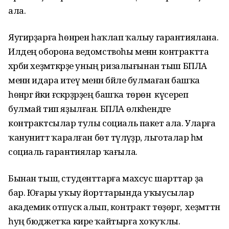
ала.
Яугирҙарға һөнәрен һаҡлап ҡалыу гарантиялана.
Илдең оборона ведомствоһы менән контрактта
хәрби хеҙмәткәрҙе уның ризалығынан тыш БПЛА
менән идара итеү менән бәйле булмаған башҡа
һөнәргә йәки ғәскәрҙәрҙең башҡа төрөнә күсереп
булмай тип яҙылған. БПЛА өлкәһендәге
контрактсылар тулы социаль пакет ала. Уларға
ҡануниәттә ҡаралған бөтә түләүҙәр, льготалар һәм
социаль гарантиялар ҡағыла.
Бынан тыш, студенттарға махсус шарттар ҙа
бар. Юғары уҡыу йорттарында уҡыусылар
академик отпуск алып, контракт төҙөргә, ә хеҙмәттән
һуң бюджетҡа кире ҡайтырға хоҡуҡлы.