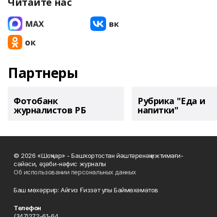
Читайте нас
Партнеры
Фотобанк
Рубрика "Еда и
журналистов РБ
напитки"
© 2026 «Шоңҡар» - Башҡортостан йәштәренәң ижтимағи-
сәйәси, әҙәби-нәфис журналы
Об использовании персональных данных
Баш мөхәррир: Айгиз Ғиззәт улы Баймөхәмәтов
Телефон
(347)272-61-64