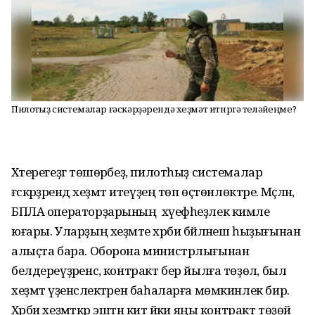
Пилотһыҙ системалар ғәскәрҙәрендә хеҙмәт итнргә теләйһеңме?
Хәтерегеҙгә төшөрәбеҙ, пилотһыҙ системалар
ғәскәрҙәрендә хеҙмәт итеүҙең төп өҫтөнлөктәре. Мәҫәлән,
БПЛА операторҙарының хәүефһеҙлек кимәле
юғары. Уларҙың хеҙмәте хәрби бәйләнеш һыҙығынан
алыҫта бара. Оборона министрлығынан
белдереүҙәренсә, контракт бер йылға төҙөлә, был
хеҙмәт үҙенсәлектәрен баһаларға мөмкинлек бирә.
Хәрби хеҙмәткәр эштән китә йәки яңы контракт төҙөй