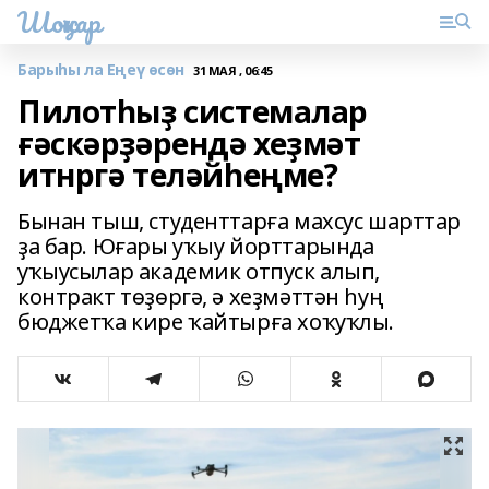
Шоңҡар
Барыһы ла Еңеү өсөн
31 МАЯ , 06:45
Пилотһыҙ системалар
ғәскәрҙәрендә хеҙмәт
итнргә теләйһеңме?
Бынан тыш, студенттарға махсус шарттар
ҙа бар. Юғары уҡыу йорттарында
уҡыусылар академик отпуск алып,
контракт төҙөргә, ә хеҙмәттән һуң
бюджетҡа кире ҡайтырға хоҡуҡлы.