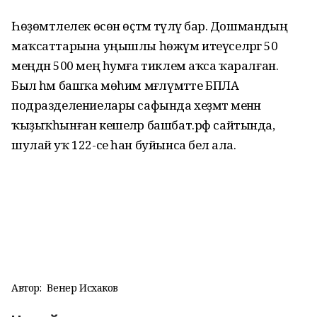
Һөҙөмтәлелек өсөн өҫтәмә түләү бар. Дошмандың
маҡсаттарына уңышлы һөжүм итеүселәргә 50
меңдән 500 мең һумға тиклем аҡса ҡаралған.
Был һәм башҡа мөһим мәғлүмәтте БПЛА
подразделениелары сафында хеҙмәт менән
ҡыҙыҡһынған кешеләр башбат.рф сайтында,
шулай уҡ 122-се һан буйынса белә ала.
Автор:
Венер Исхаков