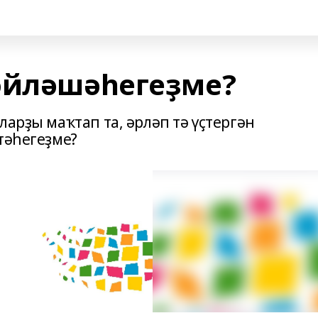
өйләшәһегеҙме?
ларҙы маҡтап та, әрләп тә үҫтергән
итәһегеҙме?