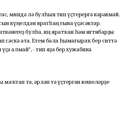
ғас, миндә лә булһын тип үҫтерергә кәрәкмәй.
сын күңелдән яратһаң ғына үҫәсәктәр.
 иткәнегеҙ булһа, иң яратҡан һәм иғтибарҙы
ап сәскә ата. Етем бала һымағыраҡ бер ситтә
ҫә алмай", - тип яҙа бер хужабикә.
ҙы маҡтап та, әрләп тә үҫтергән кешеләрҙе