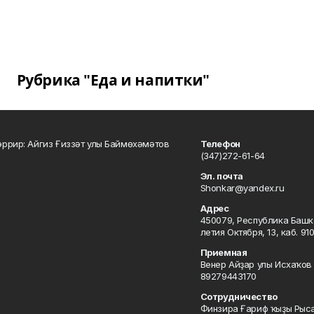
Рубрика "Еда и напитки"
ррир: Айгиз Ғиззәт улы Баймөхәмәтов
Телефон
(347)272-61-64
Эл. почта
Shonkar@yandex.ru
Адрес
450079, Республика Башкор
летия Октября, 13, каб. 91
Приемная
Венер Айҙар улы Исхаҡов 
89279443170
Сотрудничество
Финзира Ғариф ҡыҙы Рыса