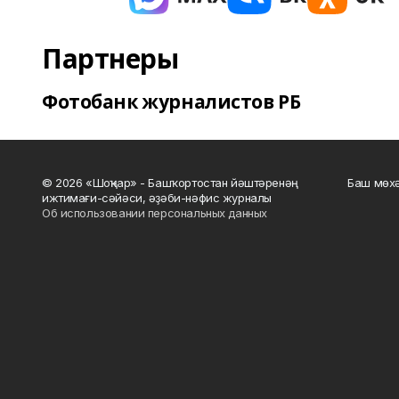
Партнеры
Фотобанк журналистов РБ
© 2026 «Шоңҡар» - Башҡортостан йәштәренәң
Баш мөхә
ижтимағи-сәйәси, әҙәби-нәфис журналы
Об использовании персональных данных