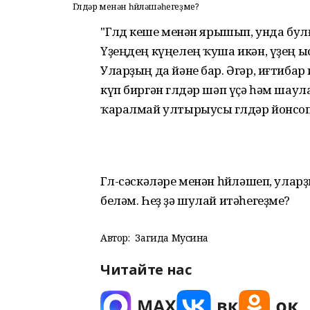
Гөлдәр менән һөйләшәһегеҙме?
"Гөлдө кеше менән ярышып, унда бул
Үҙеңдең күңелең ҡуша икән, үҙең ы
Уларҙың да йәне бар. Әгәр, иғтибар
күп биргән гөлдәр шәп үҫә һәм шаул
ҡаралмай ултырыусы гөлдәр йонсоп ү
Гөл-сәскәләре менән һөйләшеп, улар
беләм. Һеҙ ҙә шулай итәһегеҙме?
Автор:
Загида Мусина
Читайте нас