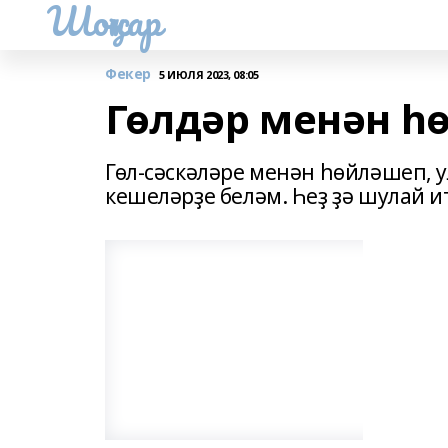
Шоңҡар
Фекер
5 ИЮЛЯ 2023, 08:05
Гөлдәр менән һ
Гөл-сәскәләре менән һөйләшеп, у
кешеләрҙе беләм. Һеҙ ҙә шулай 