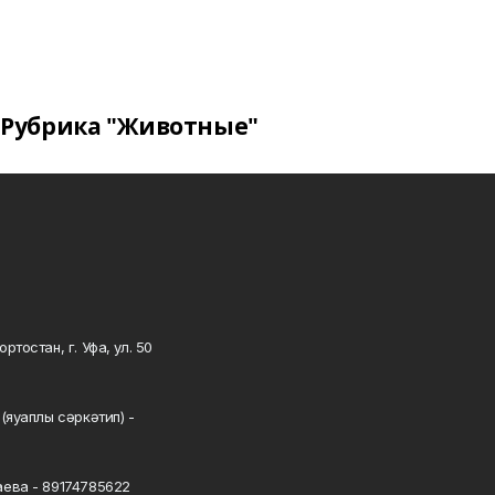
Рубрика "Животные"
тостан, г. Уфа, ул. 50
0
(яуаплы сәркәтип) -
ева - 89174785622