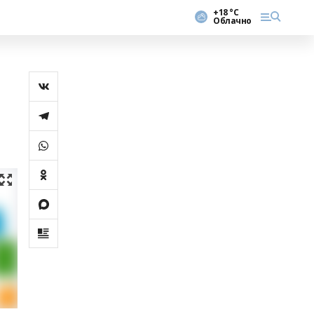
+18 °С
Облачно