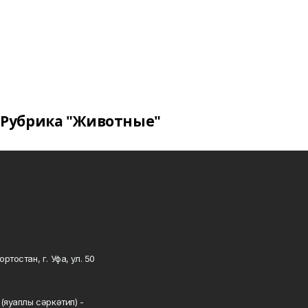
Рубрика "Животные"
тостан, г. Уфа, ул. 50
0
(яуаплы сәркәтип) -