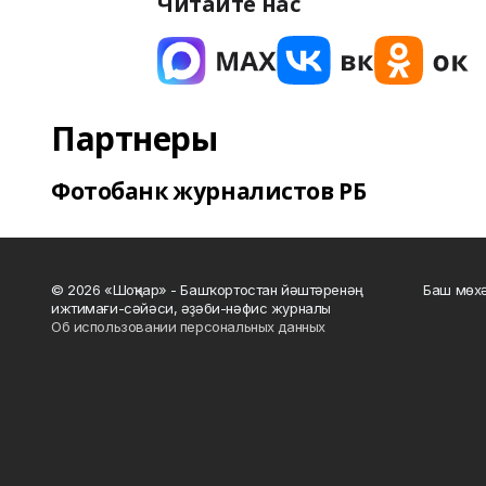
Читайте нас
Партнеры
Фотобанк журналистов РБ
© 2026 «Шоңҡар» - Башҡортостан йәштәренәң
Баш мөхә
ижтимағи-сәйәси, әҙәби-нәфис журналы
Об использовании персональных данных