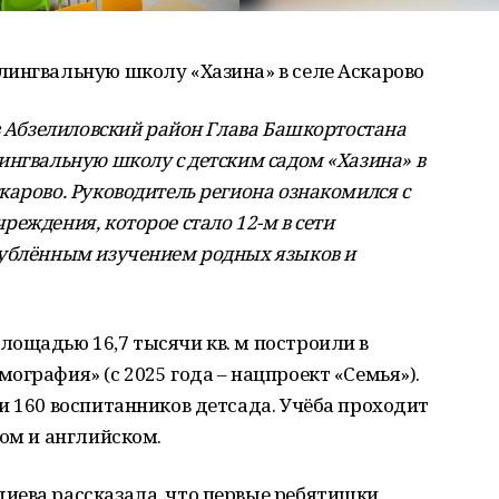
лингвальную школу «Хазина» в селе Аскарово
в Абзелиловский район Глава Башкортостана
ингвальную школу с детским садом «Хазина» в
карово. Руководитель региона ознакомился с
еждения, которое стало 12-м в сети
лублённым изучением родных языков и
лощадью 16,7 тысячи кв. м построили в
ография» (с 2025 года – нацпроект «Семья»).
и 160 воспитанников детсада. Учёба проходит
ком и английском.
иева рассказала, что первые ребятишки