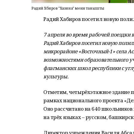
Радий Хәбиров "Хазина" менән танышты
Радий Хабиров посетил новую поли
7 апреля во время рабочей поездки 
Радий Хабиров посетил новую полил
микрорайоне «Восточный-1» села Ас
возможностями образовательного учр
флагманских школ республики с уг
культуры.
Отметим, четырёхэтажное здание п
рамках национального проекта «Дем
Оно рассчитано на 640 школьников 
на трёх языках – русском, башкирс
Директор учреждения Василя Абсад