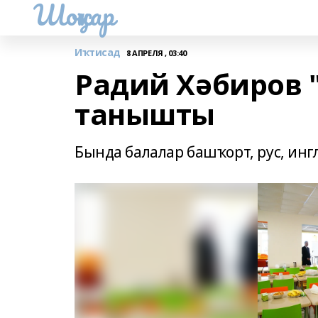
Шоңҡар
Иҡтисад
8 АПРЕЛЯ , 03:40
Радий Хәбиров 
танышты
Бында балалар башҡорт, рус, инг