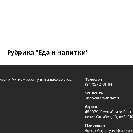
Рубрика "Еда и напитки"
ррир: Айгиз Ғиззәт улы Баймөхәмәтов
Телефон
(347)272-61-64
Эл. почта
Shonkar@yandex.ru
Адрес
450079, Республика Башкор
летия Октября, 13, каб. 91
Приемная
Венер Айҙар улы Исхаҡов 