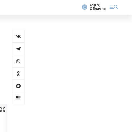
+19 °С
Облачно