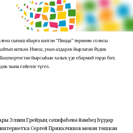
аленә сығыш яһарға килгән "Пицца" төркөмө солисы
ҡайтып киткән. Имеш, унан алдараҡ йырлаған Радик
, Башҡортостан йырсыһын халыҡ үҙе ебәрмәй торҙо бит,
дик ҡына ғәйепле түгел.
ары Элвин Грейҙың сәхифәһенә йәмһеҙ һүҙҙәр
н, интернетҡа Сергей Приказчиков менән төшкән