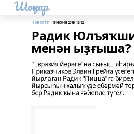
Шоңҡар
Новости
15 ИЮНЯ 2019, 13:12
Радик Юлъяҡши
менән ыҙғыша?
"Евразия йөрәге"нә сығыш яһарғ
Приказчиков Элвин Грейға үсеге
йырлаған Радик "Пицца"ға бирел
йырсыһын халыҡ үҙе ебәрмәй торҙ
бер Радик ҡына ғәйепле түгел.