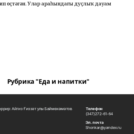
тип өҫтәгән. Улар араһындағы дуҫлыҡ дауам
Рубрика "Еда и напитки"
ррир: Айгиз Ғиззәт улы Баймөхәмәтов
Телефон
(347)272-61-64
Эл. почта
Shonkar@yandex.ru