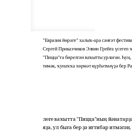
"Евразия йөрәге" халыҡ-ара сәнғәт фестив
Сергей Приказчиков Элвин Грейға үсегеп 
"Пицца"ға бирелгән ваҡытты урлаған. Һуң
тимәк, ҡунаҡҡа хөрмәт күрһәтмәүҙә бер Ра
Әлеге ваҡытта "Пицца"ның йәнатарҙ
яҙа, ул быға бер ҙә иғтибар итмәгә