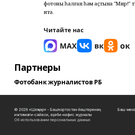
фотоны һалған һәм аҫтына "Мир!" 
итә.
Читайте нас
Партнеры
Фотобанк журналистов РБ
© 2026 «Шоңҡар» - Башҡортостан йәштәренәң
Баш мөхә
ижтимағи-сәйәси, әҙәби-нәфис журналы
Об использовании персональных данных