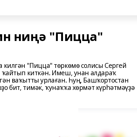
н ниңә "Пицца"
а килгән "Пицца" төркөмө солисы Сергей
п ҡайтып киткән. Имеш, унан алдараҡ
гән ваҡытты урлаған. Һуң, Башҡортостан
о бит, тимәк, ҡунаҡҡа хөрмәт күрһәтмәүҙә